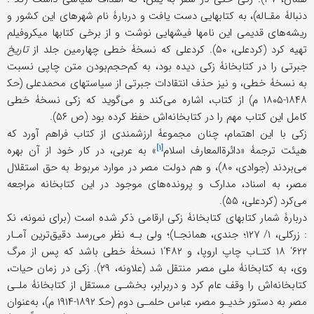
دنبالۀ مقـاله)، به کتابهایی دست یافت و دربارۀ نام شهرهای این کشور و
ریشه‌های قدیمی این نامها فیشهایی نوشت و از برخی کتابها میکروفیلم
تهیه کرد (کردعلی، ۵۰). کردعلی که نسخۀ خطی چهارمین جلد از
تاریخ
جبرتی را در کتابخانۀ زکی دیده بود، به کم‌حجم‌بودن متن چاپی نسبت
به نسخۀ خطی، و نیز حذف انتقادات جبرتی از سیاستهای محمدعلی (حک‍
۱۸۴۸-۱۸۰۵ م) از کتاب، اشاره می‌کند و می‌گوید که زکی نسخۀ خطی
کامل این کتاب مهم را در کتابخانه‌اش حفظ کرده بود (ص ۵۶).
زکی با این اهتمام، چنان مجموعۀ ارزشمندی از کتاب فراهم آورد که
[۱]
هیئت ترجمۀ «
دائرةالمعارف اسلام
» به عربی، در کار خود از آن بهره
می‌بردند (جوادی، ۸۰)، و هم دولت مصر در موارد مربوط به حق استقلال
مصر، به اسناد، مدارک و پرونده‌های موجود در این کتابخانه مراجعه
می‌کرد (کردعلی، ۵۵).
دربارۀ شمار کتابهای کتابخانۀ زکی ارقامی ذکر شده است (برای نمونه، نک‍
: زرکلی، ۱/ ۱۲۷؛ جندی، همانجـا)؛ ولی بـه نظر می‌رسد دقیق‌ترین آمـار
۶۲۲‘ ۱۸ کتـاب چاپ اروپا، و ۴۸۲‘۱ نسخۀ خطی باشد که پس از مرگ
وی، به کتابخانۀ ملی مصر منتقل شد (علاونه، ۲۹). زکی در زمان حیات،
کتابخانه‌اش را وقف عام کرد و دربرابر، بخشـی مستقل از کتابخانۀ ملـی
مصر به دستور خدیـو مصر، عباس حلمـی دوم (حک‍ ۱۸۹۲-۱۹۱۴ م)، به‌عنوان