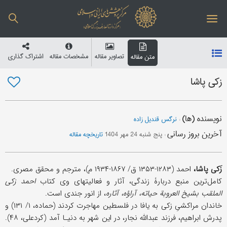
تصاویر مقاله
مشخصات مقاله
اشتراک گذاری
متن مقاله
زکی پاشا
نویسنده (ها)
:
نرگس قندیل زاده
آخرین بروز رسانی
:
پنج شنبه 24 مهر 1404
تاریخچه مقاله
زَکی‌ پاشا،
احمد (۱۲۸۳-۱۳۵۳ ق/ ۱۸۶۷-۱۹۳۴ م)، مترجم و محقق مصری.
کامل‌ترین منبع دربارۀ زندگی، آثار و فعالیتهای وی کتاب
احمد زکی
الملقب بشیخ العروبة حیاته، آراؤه، آثاره
، از انور جندی است.
خاندان مراکشیِ زکی به یافا در فلسطین مهاجرت کردند (حماده، ۱/ ۱۳۱) و
پدرش ابراهیم، فرزند عبدالله نجار، در این شهر به دنیـا آمد (کردعلی، ۴۸).