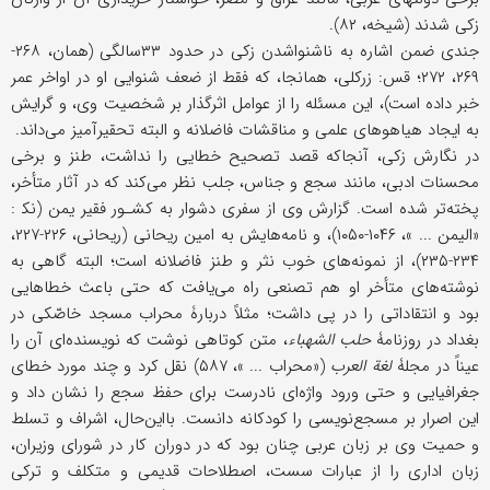
زکی شدند (شیخه، ۸۲).
جندی ضمن اشاره به ناشنواشدن زکی در حدود ۳۳سالگی (همان، ۲۶۸-
۲۶۹، ۲۷۲؛ قس: زرکلی، همانجا، که فقط از ضعف شنوایی او در اواخر عمر
خبر داده است)، این مسئله را از عوامل اثرگذار بر شخصیت وی، و گرایش
به ایجاد هیاهوهای علمی و مناقشات فاضلانه و البته تحقیرآمیز می‌داند.
در نگارش زکی، آنجاکه قصد تصحیح خطایی را نداشت، طنز و برخی
محسنات ادبی، مانند سجع و جناس، جلب نظر می‌کند که در آثار متأخر،
پخته‌تر شده است. گزارش وی از سفری دشوار به کشـور فقیر یمن (نک‍ :
«الیمن ... »، ۱۰۴۶-۱۰۵۰)، و نامه‌هایش به امین ریحانی (ریحانی، ۲۲۶-۲۲۷،
۲۳۴-۲۳۵)، از نمونه‌های خوب نثر و طنز فاضلانه است؛ البته گاهی به
نوشته‌های متأخر او هم تصنعی راه می‌یافت که حتى باعث خطاهایی
بود و انتقاداتی را در پی داشت؛ مثلاً دربارۀ محراب مسجد خاصّکی در
بغداد در روزنامۀ
حلب الشهباء
، متن کوتاهی نوشت که نویسنده‌ای آن را
عیناً در مجلۀ
لغة العرب
(«محراب ... »، ۵۸۷) نقل کرد و چند مورد خطای
جغرافیایی و حتى ورود واژه‌ای نادرست برای حفظ سجع را نشان داد و
این اصرار بر مسجع‌نویسی را کودکانه دانست. بااین‌حال، اشراف و تسلط
و حمیت وی بر زبان عربی چنان بود که در دوران کار در شورای وزیران،
زبان اداری را از عبارات سست، اصطلاحات قدیمی و متکلف و ترکی