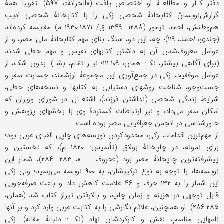
دفتر کـار و مطالعـۀ او اختصاص یافت («الخزانة»، ۵۹۷). تقریباً همۀ
گزارش‌نویسانْ کتابخانۀ شخصی زکی را با کتابخانۀ شخصی ادیب
هم‌وطنش، احمد تیمور (۱۲۸۸- ۱۳۴۹ ق/ ۱۸۷۱-۱۹۳۰ م) مقایسه کرده‌اند
(جندی،
احمد
، ۱۱۹)؛ چه، این دو، سنگ بنای مهم کتابخانۀ ملی مصر، و از
عوامل معروف‌شدن آن به داشتن کتابهای نفیس و مهم خطی شدند
(برای آگاهی بیشتر، نک‍ : همان، ۱۰۹-۱۱۱؛ نیـز تمّام، بش‍ ). بدون شک، از
عوامل موفقیت زکی در جمع‌آوری این مجموعۀ ارزشمند، جسارت سفر و
جست‌وجو، شناخت روشهای دستیابی به کتابها و نسخه‌های خطی،
شرایط زندگی شخصی (نداشتن فرزند)، اشتغـال در شورای وزیران که
امکان سفر می‌داد، و نیز ارتباطات گستردۀ وی با بخشهای پژوهش و
خاورشناسی در انجمن جغرافیایی مصر بوده است.
از مهم‌ترین اقدامات زکی، محدودکردن نویسه‌های چاپی الفبای عربی بود؛
برای نمونه، در چاپخانۀ بولاق (تأسیس: ۱۸۲۰ م)، که نخستین و
پیشرفته‌ترین چاپخانۀ مصر بود («حروف ... »، ۲۸۳- ۲۸۴)، شمار این
نویسه‌ها، با توجه به نوع ترکیبشان، به ۹۰۰ نویسه می‌رسید؛ ولی زکی
این شمار را به ۱۳۲ حرف و ۴۶ علامت کاهش داد و باعث صرفه‌جویی
قابل توجهی در هزینه و زمان چاپ، و بالارفتن تیراژ کتاب شد (همان‌،
۲۸۵-۲۸۶). او همچنین، علائم نگارشی را به کتابت عربی وارد کرد و بر آنها
نامهایی مناسبِ نقش و کارکردشان نهاد (نک‍ : دنبالۀ مقاله). زکی