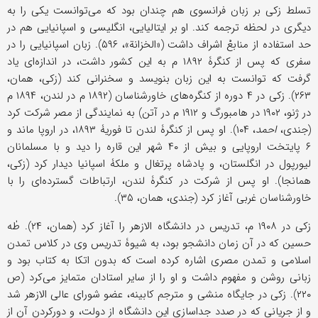
تسلط زکی بر زبان فرانسوی هم چندان بود که می‌توانست یکی را به
دیگری در لحظه ترجمه کند. او بر ایتالیایی، انگلیسی و اسپانیایی هم در
حد استفاده از منابعْ اشراف داشت («الخزانة»، ۵۹۶). زبان اسپانیایی را در
سفری که پس از کنگرۀ ۱۸۹۲ م به این کشور داشت، در اندازه‌ای یاد
گرفت که توانست به این زبان بنویسد و سخنرانی کند (زکی، همان،
۲۶۳). زکی در ۴ دوره از کنگره‌های خاورشناسان (۱۸۹۲ م در لندن، ۱۸۹۴ م
در ژنو، ۱۹۰۲ در هامبورگ و ۱۹۱۲ م در آتن) به نمایندگی از مصر شرکت کرد
(جندی،
احمد
، ۱۰۴). او پس از کنگرۀ لندن تا فوریۀ ۱۸۹۳، در اروپا ماند و
۶ پایتخت اروپایی و بیش از ۴۰ شهر این قاره را دید و با مسلمانان
لیورپول در انگلستان، و پادشاه پرتغال و ملکۀ اسپانیا دیدار کرد (زکی،
همانجا). او پس از شرکت در کنگرۀ لندن، ارتباطات گسترده‌ای را با
خاورشناسان غربی آغاز کرد (جندی، همان، ۳۵).
زکی در ۱۹۰۸ م، تدریس در دانشگاه الازهر را آغاز کرد (همان، ۲۴). طٰه
حسین که در آن زمان دانشجو بود، به شیوۀ تدریس وی در کلاس تمدن
اسلامی و تمدن مصری اشاره کرده است که بدون اتکا به کتاب بود و
زبانی روشن و مفهوم داشت و او را از سایر استادان متمایز می‌کرد (ص
۲۲۰). زکی در جایگاه منشی و مترجم کابینه، عضو شورای عالی الازهر شد
و از جریانی که در صدد جداسازی این دانشگاه از دولت، و دورکردن آن از