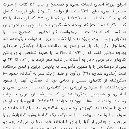
اجرای پروژۀ احیای ادبیات عربی، و تصحیح و چاپ ۵۴ کتاب از میراث
مخطوط عربی، مبلغ ۳۹۲‘۹ جنیـه از دولـت بگیـرد (بـرای فهرست کـامل
کتابهـا، نک‍‌ : «احیاء ... »، ۷۰-۷۳؛ قس: کردعلـی، ۵۳، که این تعداد را ۲۷
کتاب ذکر کرده است) که بودجۀ چشمگیری بود؛ ولی چون در اجرای آن
به کسی اعتماد نداشت و می‌خواست کار تحقیق و تصحیح متون را
به‌تنهایی پیش ببرد، پروژه به درازا کشید و پول به دولت بازگردانده شد
(همانجا). زکی یک‌ بار در پاسخ به انتقادات دربارۀ چگونگی هزینه‌کردِ
بودجۀ دولتی گفت که از ۱۸۹۲ تا ۱۹۰۹ م، با هزینۀ شخصی برای یافتن
کتابهای نادر عربی ۶ بار به آستانه در ترکیه سفر کرده، و از ۱۹۰۹ تا ۱۹۱۱ م،
یکی از دوستانش را با همین مأموریت به پاریس، برلین و لندن فرستاده
است (جندی، همان، ۲۹۷). ره‌آورد او فقط از یک سفر به آستانه، حدود ۱۰۰
میکروفیلم از کتابهای نفیس و نایابی بود که همگان آنهـا را مفقود
می‌پنداشتند؛ از سفرهای اروپایی نیز کتابهایی کمیاب از تمدن عربی و
اسلامی، و همچنین زندگی‌نامه‌هایی که خاورشناسان غربی به چاپ
رسانده بودند، به ارمغان آورد («الخزانة»، ۵۹۶-۵۹۷). افزون‌براینها، او هر
صبح با مراجعه به آگهیهای ترحیم روزنامۀ
الاهرام
، به سراغ کتابخانه‌های
متوفیان ثروتمند می‌رفت و با مشارکت یک کتاب‌فروش، کتابهایشان را
می‌خرید و بعضی از آنها را برای کتابخانۀ خود انتخاب می‌کرد (جندی،
همان، ۳۷). زکی حتى در سفر به یمن، که اهداف سیاسی داشت (نک‍ :