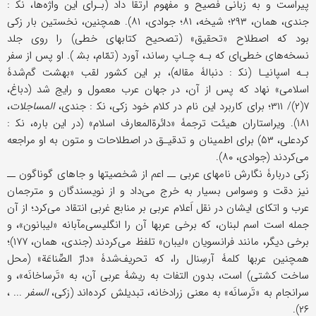
پیراست و به زبانی فصیح و مفهوم ارتقا داد (بـرای این واژه‌ها، نک‍ :
جندی، همان، ۲۹۳؛ شیخه، ۸۱؛ جوادی، ۸۱). همچنین، ‌نخستین بار زکی
بود که اصطلاح «تحقیق» (تصحیح کتابهای خطی) را روی جلد
نسخه‌های خطی‌ای که بـه چـاپ رساند، آورد (تمّام، بش‍ ‌). او پس از سفر
بـه اسپانیـا (نک‍ : دنبالۀ مقاله)، بر این کشور لقب «بهشت گم‌شدۀ
اسلامی» نهاد که پس از آن، در جهان عرب معمول و رایج شد (دباغ،
۷(۲)/ ۳۱۱؛ برای کاربرد این نام در کلام خود زکی، نک‍ : جندی،
المساجلات
،
۱۸۱). ویراستاران هیئت ترجمۀ «دائرةالمعارف اسلام» (در این ‌باره، نک‍ :
کردعلی، ۵۳) برای اطمینان و تدقیـق در اصطلاحات و متون به او مراجعه
می‌کردند (جوادی، ۸۰).
زکی دربارۀ نگارش نامهای عربی ــ اعم از شخصیتها و جاهای گوناگون ــ
نیز دقت و وسواس بسیار به خرج می‌داد و از نویسندگان و مترجمان
عرب و اتکای ایشان در نقل اَعلام عربی بر منابع غربی انتقاد می‌کرد؛ از آن
جمله است اسم لبنان، که برخی عربها آن را انگلیسی‌مآبانه «لیبانون»، و
برخی دیگر، مانند فرانسویان «لیبان» تلفظ می‌کردند (جندی، همان، ۱۷۷)؛
همچنین عربها کلمۀ آرسِنال را، که تحریف‌شدۀ «دارّ الصِّناعَة» (محل
ساخت کشتی) است، بدون التفات به ریشۀ عربی آن، به «تَرساخانَه»، و
سرانجام به «تَرسانَه» به معنی زرادخانه، تبدیلش کرده‌اند (زکی،
السفر
... ،
۲۶).