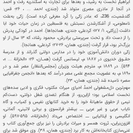
ابراهیمْ نخست به رشید، و بعدها برای تجارت به اسکندریه رفت و احمد
در آنجا از مادری مصری متولد شد (جندی،
احمد
... ، ۲۶؛ قس:
گلدشمیت،
، که مادر زکی را کُرد معرفی کرده است). زکی به‌علت
236
نامعلومی، از آشکارشدن نسبتش به فلسطین در زمان حیات خود ابا
داشت (زرکلی، ۱/ ۱۲۷؛ کردعلی، جندی، همانجاها). احمد در کودکی پدرش
را از دست داد و تحت سرپرستی برادرش، محمود رشاد، که ۱۳ سال از او
بزرگ‌تر بود، قرار گرفت (جندی، همان، ۲۶-۲۷؛ کردعلی، همانجا).
زکی دوران دانش‌آموزی خود را در مدارس دولتی گذراند و از مدرسۀ
حقـوق خدیوی در ۱۸۸۷ م، لیسانس گرفت (همـان، ۲۶؛ «الخزانة ... »،
۵۹۴). در ۱۸۸۹ م، مترجم هیئت ‌وزیران (مجلس‌النظار) مصر شد و در
۱۸۹۰ م، به عضویت مجمع علمی مصر درآمد که بعدها «انجمن جغرافیایی
مصر» نامیده شد (جندی، همان، ۲۳).
مهم‌ترین دل‌‌مشغولی احمدْ احیای میراث مکتوب فکری و ادبی سده‌های
نخست اسلامی بود؛ ازاین‌رو، از هنگام تصدی شغل دولتی، دست‌کم
نیمی از حقوق ماهیانۀ خود را به خرید کتابهای نفیس و کمیاب، و گاه
نایاب عربی و غیر عربی ــ بیشتر فرانسوی و برخی لاتینی، آلمانی،
انگلیسی و ایتالیایی ــ اختصاص می‌داد («الخزانة»، ۵۹۵-۵۹۷). او
افزون‌براین، ثروت همسر و میراث برادرش را نیز برای جمع‌آوری کتاب و
غنی‌سازی کتابخانه‌اش به کار برد (جندی، همان، ۳۸). وی موفق شد برای