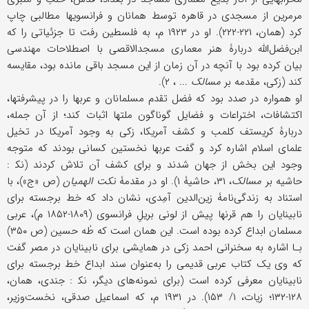
مرمرین از مسجدی در قاهره توسط همانان و فرانسویها مطالبی چاپ
کرد (همان، ۲۲۱-۲۲۲). او در ۱۹۲۳ م، به فلسطین رفت تا جزئیاتی را که
ابن‌فضل‌الله دربارۀ هنر معماری مسجدالاقصى با اصطلاحات مهندسی
بیان کرده بود با آنچه در آن زمان از این مسجد باقی مانده بود، مقایسه
کند (زکی، مقدمه بر
مسالک
... ، ۲).
او همواره در صدد بود که فضل تقدم مسلمانان و عربها را در پیشرفتها،
اکتشافات، اختراعات و فضایل گوناگون ملتها اثبات کند؛ از آن جمله،
دربارۀ کریستف کلمب و کشف آمریکا، زکی به وجود آمریکا در تخیل
علمای اسلام اشاره کرد و گفت عربها نخستین کسانی بودند که متوجه
وجود این بخش از جهان شدند و برای کشف آن تلاش کردند (نک‍ :
حاشیه ‌بر
مسالک
، ۳۱، حاشیۀ ۱). او در مقدمۀ
نکت‌ الهمیان
(ص «ج»)، با
استناد به زندگی‌نامۀ زین‌الدین آمِدی، نشان داد که خط برجسته برای
نابینایان را هم قرنها پیش از لونی بریلِ فرانسوی (۱۸۰۹-۱۸۵۲ م)، عربی
مسلمان ابداع کرده بوده است. این همان است که طٰه حسین (ص ۳۵۰)
بـا اشاره به سخنرانی احمد زکی در همایشی برای نابینایان در مصر گفت
که وی یک کتاب عربی قدیمی را به‌عنوان سند ابداع خط برجسته برای
نابینایان معرفی کرده است (برای نمونه‌های دیگر، نک‍ : جندی، همان،
۱۲۸-۱۳۲؛ زیات، ۱/ ۱۵۳). در ۱۹۳۱ م، که اسماعیل صدقی، نخست‌وزیر،