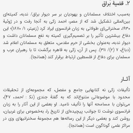
۲. قضیۀ بُراق
به‌سبب اختلاف مسلمانان و یهودیان بر سر دیوار براق/ ندبه، کمیته‌ای
بین‌المللی تشکیل شد که از مصر، احمد زکی به آنجا رفت و در ژوئیۀ
۱۹۳۰، سخنرانی‌ای طولانی به زبان فرانسوی ایراد کرد (زعیتر، ۱/ ۱۸۷۰)؛ این
دفاع بیشترین تأثیر را بر تصمیم‌گیری کمیته به نفع مسلمانان داشت و
دیوار ندبه، به‌عنوان بخشی از حرم مقدس، متعلق به مسلمانان اعلام شد
(دباغ، ۷ (۲)/ ۳۱۱). پس از آن، زکی به قاهره برگشت تا با رهبران عرب و
مسلمان برای دفاع از فلسطین ارتباط برقرار کند (همانجا).
آثـار
تألیفات زکی نه کتابهایی جامع و مفصل، که مجموعه‌ای از تحقیقات
محدود با موضوعاتی متنوع‌اند که به گفتۀ جندی (نک‍ :
احمد
، ۴۷)،
می‌توان با مسامحه آنها را تألیف نامید. او بعضی از این آثار را به زبان
فرانسوی نوشت تا جوانب پیچیده‌ای از تاریخ را، به‌خصوص برای غربیان،
روشن کند و بعضی دیگر از این رساله‌ها هم مجموعۀ سخنرانیهای وی در
مراکز علمی گوناگون است (همانجا).