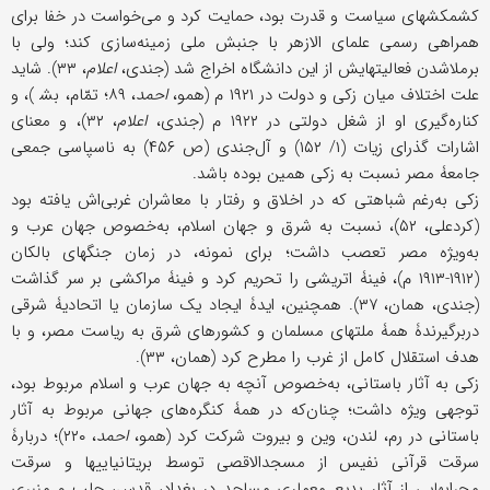
کشمکشهای سیاست و قدرت بود، حمایت کرد و می‌خواست در خفا برای
همراهی رسمی علمای الازهر با جنبش ملی زمینه‌سازی کند؛ ولی با
برملاشدن فعالیتهایش از این دانشگاه اخراج شد (جندی،
اعلام
، ۳۳). شاید
علت اختلاف میان زکی و دولت در ۱۹۲۱ م (همو،
احمد
، ۸۹؛ تمّام، بش‍ )، و
کناره‌گیری او از شغل دولتی در ۱۹۲۲ م (جندی،
اعلام
، ۳۲)، و معنای
اشارات گذرای زیات (۱/ ۱۵۲) و آل‌جندی (ص ۴۵۶) به ناسپاسی جمعی
جامعۀ مصر نسبت به زکی همین بوده باشد.
زکی به‌رغم شباهتی که در اخلاق و رفتار با معاشران غربی‌اش یافته بود
(کردعلی، ۵۲)، نسبت به شرق و جهان اسلام، به‌خصوص جهان عرب و
به‌ویژه مصر تعصب داشت؛ برای نمونه، در زمان جنگهای بالکان
(۱۹۱۲-۱۹۱۳ م)، فینۀ اتریشی را تحریم کرد و فینۀ مراکشی بر سر گذاشت
(جندی، همان، ۳۷). همچنین، ایدۀ ایجاد یک سازمان یا اتحادیۀ شرقی
دربرگیرندۀ همۀ ملتهای مسلمان و کشورهای شرق به ریاست مصر، و با
هدف استقلال کامل از غرب را مطرح کرد (همان، ۳۳).
زکی به آثار باستانی، به‌خصوص آنچه به جهان عرب و اسلام مربوط بود،
توجهی ویژه داشت؛ چنان‌که در همۀ کنگره‌های جهانی مربوط به آثار
باستانی در رم، لندن، وین و بیروت شرکت کرد (همو،
احمد
، ۲۲۰)؛ دربارۀ
سرقت قرآنی نفیس از مسجدالاقصى توسط بریتانیاییها و سرقت
محرابهایی از آثار بدیع معماری مساجد در بغداد، قدس، حلب و منبری