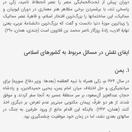
دوران پیش از تحت‌الحمایگی مصر را عصر انحطاط نامید، زکی در
پاسخی تند، با برشمردن برخی مظاهر هنر معماری در دوران ایوبیان و
ممالیک، این ساختمانها را بزرگ‌ترین افتخار اسلام، و قاهرۀ عصر ممالیک
را زیباترین موزۀ دنیا دانست و گفت که بزرگ‌ترین دانشنامۀ عربی، یعنی
نهایة الارب
، زادۀ روزگار ناصر محمد بن قلاوون است (جندی، همان، ۲۹۰).
ایفای نقش در مسائل مربوط به کشورهای اسلامی
۱. یمن
در سال ۱۹۲۶ م، زکی همراه با نبیه العظمه (بعدها: وزیر دفاع سوریه) برای
میانجیگری و حل اختلاف میان امام یمن، یحیى حمیدالدین، و پادشاه
حجاز، عبدالعزیز آل‌سعود، بر سر منطقۀ عسیر به آنجا سفر کردند و موفق
شدند از هر دو طرفْ پیمان مکتوبی مبنی‌بر عدم تعرض بر دیگری اخذ
کنند (همان، ۲۴۳). بااینکه این اقدام مانع از ورود طرفین به جنگ در
سالهای بعدی نشد، اما در زمان خود موفقیت چشمگیری بود.