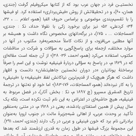
نخستیـن فرد در جهان عرب بود که از کتابها میکروفیلم گرفت (جندی،
همان، ۶۰)، و در تحقیقاتش از روش «فیش‌برداری» استفاده کرد. او فیشها
را با تقسیم‌بندی موضوعی و براساس حروف الفبا (همو،
اعلام
... ، ۳۲،
۳۴؛ کردعلی، ۵۲؛ نیز برای برخورد زکی با نقولا حداد، نک‍ : جندی،
المساجلات
... ، ۱۷۵)، در برگه‌دانهای مخصوص نگاه داشت و همیشه بر
آنها مطلبی می‌افزود، و از نکات کاملاً منحصربه‌فرد مکتوب در آنها در
موارد مختلف، ازجمله برای پاسخ‌گویی به سؤالات و شرکت در مناقشات
مکتوب استفاده می‌کرد (همو،
احمد
، ۳۶- ۳۸)؛ از آن جمله است مقاله‌ای
که در ۱۹۲۹ م، در پاسخ به سؤالی دربارۀ فینیقیه نوشت و این اسم را صرفاً
برساختۀ یونانیان «در دوران نخستین جاهلیتشان» دانست و اظهار
داشت که هرگز هیچ‌یک از قدیم‌ترین نیاکانش لفظ «فینیقیه» یا «فینیقی»
را به کار نبرده‌اند (همو،
المساجلات
، ۱۷۶-۱۸۳)؛ اما خود او نه‌تنها در ترجمۀ
تاریخ المشرق مسپرو (چ ۱۸۹۷ م، نک‍ : بخش آثار)، در فصل مربوط به
فینیقیه، هیچ حاشیه‌ای در اعتراض به این نام ثبت نکرده‌ است، بلکه یک
سال پیش از همین استفتای یادشده، یعنی در ۱۹۲۸ م، در متنی به‌منظور
تأکید بر وحدت عربی، از اهالی شبه‌جزیرۀ مالت در جنوب اروپا به‌عنوان
برادرانی نام برد که خون فینیقی و عربی در رگ دارند (جندی،
احمد
، ۲۹۱).
این مجموعۀ بزرگ فیشها در طول زمان به قدری ارزشمند شد که بعدها
برخی دولتهای عربی، مانند عراق و مصر، خواستار خریداری آن از وارثان