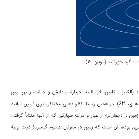
(الکینز ـ تانتن،
). البته، دربارۀ پیدایش و خلقت زمین، بین
3
هاج، .
ff). در همین راستا، نظریه‌های مختلفی برای تبیین فرایند
2
 را «جوان‌تر» از غبار و ذرات سیارکی که از آنها منشأ گرفته،
شتری بوده، آن است که زمین در معرض هجوم گستردۀ ذرات اولیۀ