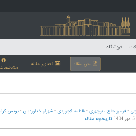
لات
فروشگاه
تصاویر مقاله
متن مقاله
مشخصات م
-
-
-
-
چی
فرامرز حاج منوچهری
فاطمه لاجوردی
شهرام خداوردیان
یونس کرام
تاریخچه مقاله
14