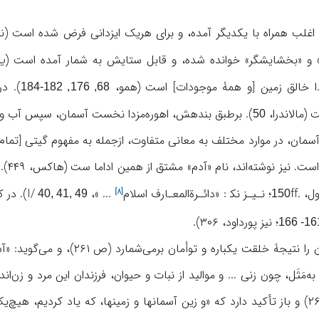
اغلب همراه با یکدیگر آمده، و برای هریک ایزدانی فرض شده است (نک‍
و «بخشایشگر» خوانده شده، و قابل ستایش به شمار آمده است (
ی
دا خالق زمین [و همۀ موجودات] است (همو،
68, 176, 182-184
 (مالاندرا،
). برطبق بندهش، اهوره‌مزدا نخست آسمان، سپس آب و در مرح
50
آسمان، در موارد مختلف به معانی متفاوت، ازجمله به مفهوم گیتی [تمام 
. نیز نوشته‌اند، نام «آدم» مشتق از همین اداما ست (هاکس، ۴۴۹). زمین در
ل، .
ff؛ نـیـز نک‍ : «
دائـرةالمعـارف اسلام
... »، I/
). در 
[۸]
40, 41, 49
150
؛ نیز پورداود، ۳۰۶).
161- 1
ناصر خسرو زمین و آسمان را نتیج
مَثَل، چون زنی ... و موالید از نبات و حیوان، فرزندان این مرد و زن‌ان