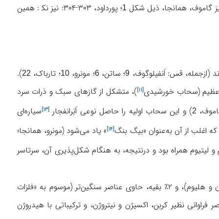
یز گاموف، همانجا، ذیل شکل
؛ پورداود، ۳۰۳-۳۰۴: نیز نک‍ : همین
1
؛ ساتن،
؛ مونرو،
؛ تارباک،
).
22
10
6
9
عظیم (
سحاب خورشیدی
)، متشکل از گازهای سبک و ذرات سرد
[۱۱]
اموف،
) و این سحاب اولیه را حاصل نوعی
اَبَرانفجار
سیاره‌ای
[۱۳]
2
 که اغلب از آن به‌عنوان «
بیگ بنگ
» یاد می‌شود (مونرو، همانجا؛
[۱۴]
ن، هلیوم و لیتیوم همراه بود و درنتیجه، به هنگام شکل‌پذیری آن، سرتاسر
فلزات
صر فراوانی نظیر کربن، اکسیژن و نیتروژن، و ترکیباتی با هیدروژن