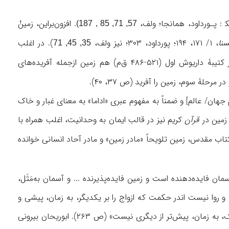
 : پـورداود، همانجا؛ ولف،
. افزون‌براین، زمینْ
57, 71, 85 , 187)
سنا
، ۱/ ۱۷۱، ۱۹۴؛ پورداود، ۳۰۳؛ نیز ولف،
). در اغلب
35, 45, 71
). در کتیبۀ داریوش اول (۵۲۱-۴۸۶ ق‌م) هم زمین ازجمله آفریده‌های
لۀ سوم، زمین را آفرید (ص ۳۷، ۴۰).
جهان/ عالم] و ضمناً به مفهوم عبری «اداما» به معنای غبار و خاک
قرآن
کریم نیز در قالب ایمان به وحدانیت، اغلب همراه با
کتاب مقدس، زمین تلویحاً «مادر زمین» و مادر آحاد انسانی خوانده
ۀ خلقت یکباره و توأمان برمی‌شمارد (ص ۲۶۱)، و می‌گوید: «آسمان فایده‌دهنده است و زمین فایده‌پذیرنده ... و آسمان به‌مَثَل،
د و روا نیست اندر حکمت که ازواج را بر یکدیگر، به زمان، پیشی و
سپسی باشد» (ص ۲۶۱-۲۶۲) و باز تأکید دارد که «و زین آسمانها و زمینها، که یاد کردیم، هیچ‌یک، به زمان، پیش‌تر از دیگری نیست» (ص ۲۶۳). ابوریحان بیرونی