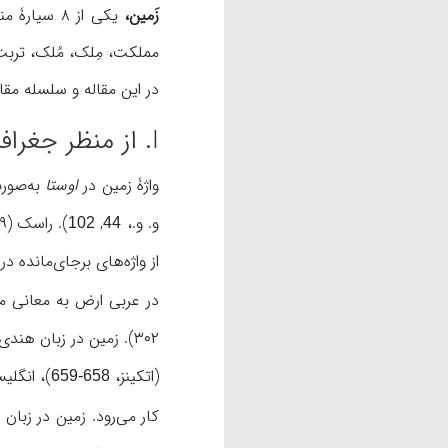
زَمین،
یکی از ۸ 
مملکت، مِلک، مُلک، تربت و
در این مقاله و سلسله مقا
I. از منظر جغرافیا
واژۀ زمین در
اوستا
و. و.،
,
102
44
از واژه‌های برجای‌مانده د
در عربی ارض به معانی مخ
۳۰۲). زمین در زبان هندی (prithvi: کرۀ زمین)، صور مختلف و معانی بسیار متعددی دارد (مک‌گرگور،
(اتکینز،
)، انگلیسی (th
658-659
کار می‌رود. زمین در زبان 