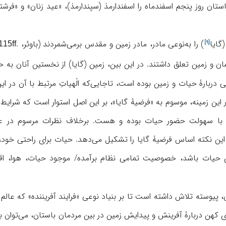
استان روز پنجم اسفندماه را اسفندارمذ (سپندارمذ)، «عید زنان» و «فرشتۀ
(
گایا
) را به‌نوعی مادر، مادر زمین و مقدس برمی‌شمردند (باوئر، .
[۹]
115ff
 و زمین تعلق داشتند. در این بین، زمین (گایا) از نخستین آنان به 
ربارۀ حیات و زمین بوده است، تاجایی‌که الٰهیاتِ مرتبط با آن در این ز
لاولاک (۲۰۰۰ م) در این زمینه، موسوم به «فرضیۀ گایا»، بر این اصل استوار است
با سهولت حضور حیات بوده و هست. برخلاف نظرات مرسوم در علم 
 این نکته اساس فرضیۀ گایا را تشکیل می‌دهد. حیات برای راحتی خود،
یات باشد، خصوصیت تمامی نظام برآمده/ موجود حیات، هوا، اقیانو
، پیوسته تلاش داشته است تا بر بنیاد نوعی «فرایند آفریننده» که عالم
هن دربارۀ آفرینش و پیدایش زمین در بین مردمان باستان، می‌توان به می