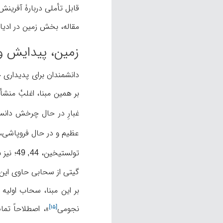
قابل تأملی دربارۀ آفرینش
مقاله، بخش زمین در ادیا
زمین، پیدایش و
دانشمندان برای پدیداری جهان مادی، زمانی نسبتاً م
بر همین مبنا، اغلبْ منشأ
غبارِ در حال چرخش دانسته
عظیم و در حال فروپاشی، حدود ۱۰۰ برابر بزرگ‌تر از خورشید، دا
تولستیخین،
؛ نیز 
44, 49
گیتی از سحابی حاوی این
بر این مبنا، سحاب اولیه شامل ۳ جزء بود: گاز، یخ و سنگ. جزء اصلی گاز (۹۸٪ شامل هیدروژن و هلیوم)، و ۲٪ بقیه، حا
نجومی
»، اصطلاحاً تما
[۱۵]