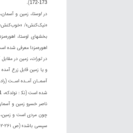
).
173-172
در
اوستا
، زمین و آسمان، 
«نیک‌کنش»/ «خوب‌کنش» 
بخشهای اوستا، اهوره‌مز
اهوره‌مزدا معرفی شده است
در
تورات
، زمین در مقابل 
و یا زمین قابل زرع آمده است
آسمـان آمـده اسـت (رادو
شده است (نک‍ : نولدکه،
66
چون مردی است و زمین، به‌