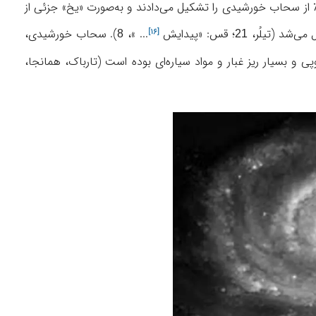
یدار شد که شامل آب، متان و آمونیاک (بخار یا محلول آمونیاک) بود. این ترکیبات حدود ۵/ ۱٪ از سحاب خورشیدی را تشکیل می‌دادند و به‌صورت «یخ» جزئی از
می‌شد (تیلُر،
؛ قس: «
پیدایش
... »،
). سحاب خورشیدی،
[۱۶]
8
21
و بسیار ریز غبار و مواد سیاره‌ای بوده است (تارباک، همانجا،