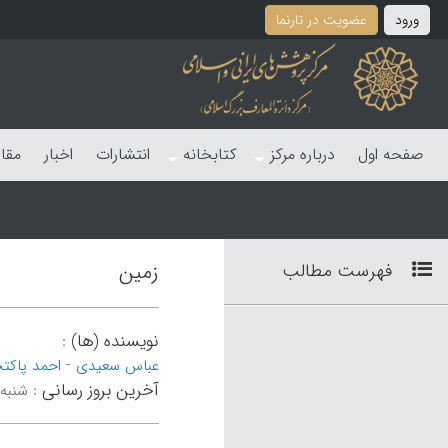
ورود
عضویت در تارنما
صفحه اول
درباره مرکز
کتابخانه
انتشارات
اخبار
مقا
فهرست مطالب
زمین
نویسنده (ها)
:
-
عباس سعیدی
احمد پاکت
آخرین بروز رسانی
:
شنبه 5 مهر 04