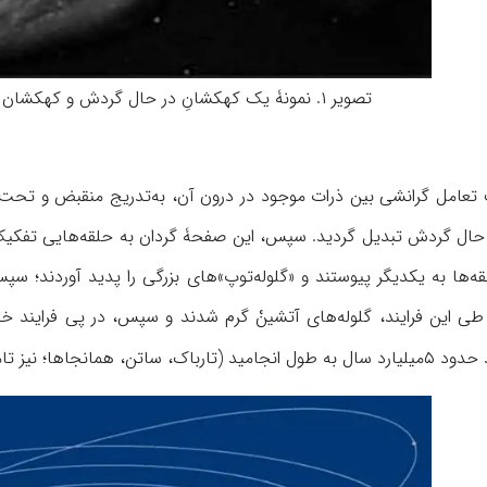
تصویر ۱. نمونۀ یک کهکشانِ در حال گردش و کهکشان همراه آن (رالینسن، ۳۴)
امل گرانشی بین ذرات موجود در درون آن، به‌تدریج منقبض و تحت ت
ال گردش تبدیل گردید. سپس، این صفحۀ گردان به حلقه‌هایی تفکیک
‌ها به یکدیگر پیوستند و «گلوله‌توپ»های بزرگی را پدید آوردند؛ سپس،
. طی این فرایند، گلوله‌های آتشینْ گرم شدند و سپس، در پی فرایند
 همانجاها؛ نیز تامپسن،