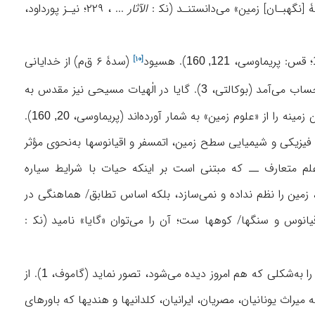
 [نگهبـان] زمین» می‌دانستنـد (نک‍ :
الآثار
... ، ۲۲۹؛ نیـز پورداود،
؛ قس: پریماوسی،
).
هسیود
(سدۀ ۶ ق‌م) از خدایانی
[۱۰]
121, 160
حساب می‌آمد (بوکالتی،
). گایا در الٰهیات مسیحی نیز مقدس به
3
مینه را از «علوم زمین» به شمار آورده‌اند (پریماوسی،
).
20, 160
 که شرایط فیزیکی و شیمیایی سطح زمین، اتمسفر و اقیانوسها به‌نحوی مؤثر
متعارف ــ که مبتنی است بر اینکه حیات با شرایط سیاره
 زمین را نظم نداده و نمی‌سازد، بلکه اساس تطابق/ هماهنگی در
س و سنگها/ کوهها ست؛ آن را می‌توان «گایا» نامید (نک‍ :
 را به‌شکلی که هم امروز دیده می‌شود، تصور نماید (گاموف،
). از
1
راث یونانیان، مصریان، ایرانیان، کلدانیها و هندیها که باورهای