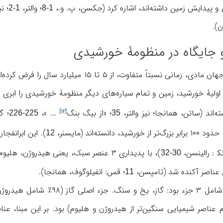
 و پیدایش زمین داشته‌اند، اشاره کرد (جکسن، پ. و.،
؛ والتر،
؛ ن
1-2
1-8
ن).
 جایگاه در منظومۀ خورشیدی
تفاوت، از ۵ تا ۱۵ میلیارد سال را فرض کرده‌اند (ازجمله، قس: اَنفیلوگوف،
 اولیۀ خورشید، زمین و تمام سیاره‌های دیگر منظومۀ خورشیدی را ابری 
‌اند (ساتن، همانجا؛ نیز والتر،
؛ «
از بیگ بنگ
... »،
؛ گ
[۱۲]
225-226
35
نسته‌اند (مایسنر،
). این ابرانفجار
12
نک‍ : رالینسن،
)، با پدیداری ۳ عنصر سبک، یعنی هیدروژ
30-32
 عناصر آکنده شد (تامپسن،
؛ قس: انفیلوگوف، همانجا).
11
وی عناصر سنگین‌تر (موسوم به «
م عناصر شیمیایی سنگین‌تر از هیدروژن و هلیوم) بود. بر این مبنا، عنا