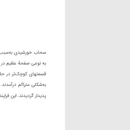
سحاب خورشیدی به‌سبب تع
به نوعی صفحۀ عظیم در ح
قسمتهای کوچک‌تر در حلقه
به‌شکلی متراکم درآمدند
پدیدار گردیدند. این فرایند حدود ۵میلیارد سال به طول انجامید (تارباک، ساتن،