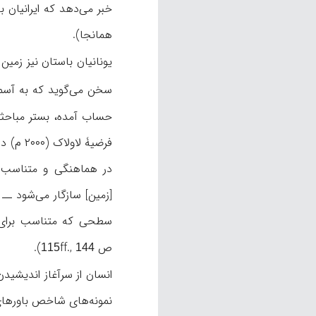
خبر می‌دهد که ایرانیان ب
همانجا).
یونانیان باستان نیز زمین 
سخن می‌گوید که به آسمان
حساب آمده، بستر مباحثی د
فرضیۀ 
در هماهنگی و متناسب 
[زمین] سازگار می‌شود ــ
سطحی که متناسب برای ح
ص
ff.,
).
115
144
انسان از سرآغاز اندیشیدن
نمونه‌های شاخص باورهای ک