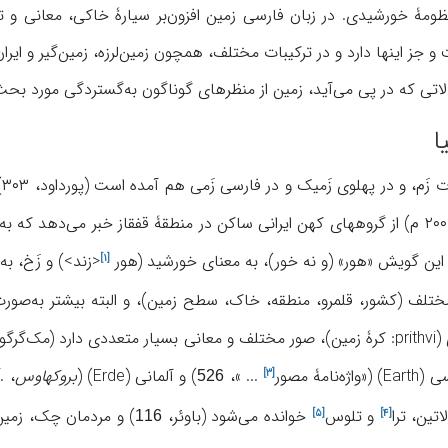
سیارۀ منظومۀ خورشیدی. در زبان فارسی زمین افزون‌بر سیارۀ خاکی، معان
 جز اینها دارد و در ترکیبات مختلف، همچون زمین‌لرزه، زمین‌گیر و ایران
لاتی که در پی می‌آید، زمین از منظرهای گوناگون به‌گستردگی مورد بحث
). راسک (۲۰۰۹ م) از گروههای کهن ایرانی ساکن در منطقۀ قفقاز خبر می‌
ر این گویش «هور» (و نه خور)، به معنای خورشید (
هور
<زند>) و زَخ، به
[۱]
تلف (کشور، قلمرو، منطقه، خاک، سطح زمین)، و البته بیشتر به‌صورت 
Ear) («
واژه‌نامۀ مصور
... »،
) و آلمانی (Erde) (
بروکهاوس
، .III/
[۳]
526
لاتین،
ترا
و
تلوس
خوانده می‌شود (باوئر،
) و مردمان چک، زمین
[۵]
[۴]
116