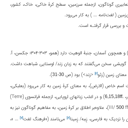
ی و تعابیری گوناگون، ازجمله سرزمین، سطح کرۀ خاکی، خاک، کشور،
‌زمین (
لغت‌نامه
... ) به کار می‌رود.
 و بررسی قرار گرفتـه است.
به‌صورت زَم، و در پهلوی زَمیک و در فارسی زَمی هم آمده است (پورداود، ۳۰۳) و همچون آسمان، جنبۀ الوهیت دارد (همو، ۳۰۳-۳۰۴؛ جکسن، آ.
دهد که به گویشی سخن می‌گفتند که به زبان زند/ اوستایی شباهت داشت.
 معنای زمین (
زئو
<زند>) بود (ص
).
[۲]
30-31
اسم خاص (الارض)، به معنای کرۀ زمین به کار می‌رود (بعلبکی،
) و در اغلب زبانهای اروپایی، ازجمله فرانسوی (Terre)
.6,15,18ff
ff)، علاوه‌بر اطلاق بر کرۀ زمین، به مفاهیم گوناگون نیز به
500
 را نزدیک به فارسی،
زِمِه/ زِمینا
می‌نامند («
فرهنگ لغت
... »،
[۷]
[۶]