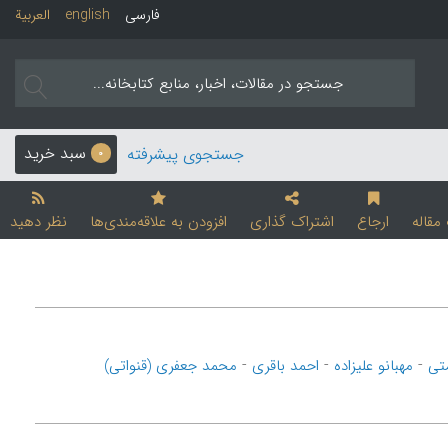
فارسی
english
العربیة
سبد خرید
جستجوی پیشرفته
0
قاله
ارجاع
اشتراک گذاری
افزودن به علاقه‌مندی‌ها
نظر دهید
-
-
-
تی
مهبانو علیزاده
احمد باقری
محمد جعفری (قنواتی)