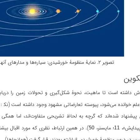
تصویر ۲. نمایۀ منظومۀ خورشیدی: سیاره‌ها و مدارهای آنها به گرد خورشید (مونرو، ۱۲)
کوین
اش داشته است تا ماهیت، نحوۀ شکل‌گیری و تحولات زمین را دریابد 
لم خوانده می‌شود، پیوسته تعارضاتی مشهود وجود داشته است (نک‍ : 
یشنهاد شده‌اند که گرچه به لحاظ تشریحی متفاوت‌اند، اما همگی زمین
پیدایش»،
؛ مایسنر،
). در همین ارتباط، نظری که مورد اقبال بی
50
11
ن، در درون منظومۀ خورشیدی انباشته بودند، قرار گرفت (همانجاها).