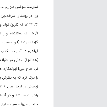
نمایندۀ مجلس شورای ملی
۱/ ۱۵، که به‌اشتباه
گزیده بودند (ابوالحسنی، 
ابراهیم در آغاز به مکت
را درک کرد که به نظرش بی‌اند
زنجانی در اوایل سال ۱۲۹۶ ق/ نوامبر ۱۸۷۹ م، با سکینه، دخترعمویش، ازدواج كرد (زنجانی،
راهی نجف ‌شد و در آنجا 