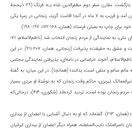
زنجانی در پاییز ۱۳۱۸ ق، از راه رشت به بادكوبه و عشق‌آباد سفر كرد و از راه خراسان به زنجان بازگشت. مقارن سفر دوم مظفرالدین شاه بـه فرنگ (۲۹ ذیحجۀ
۱۳۲۰-۲۱ رجب ۱۳۲۱)، چون حسینقلی خان نظام‌السلطنۀ مافی برای سركشی به املاك خود به زنجان آمد و قریب به ۷ ماه در آنجا اقامت گزید، زنجانی در زمرۀ یكی
اپ به بمبئی فرستاد (همان، ۱۶۸-۱۷۲، ۱۹۷- ۱۹۸).
زنجانی با آغاز جنبش مشروطه (۱۳۲۴ ق)، به مشروطه‌خواهان پیوست و در دورۀ اول مجلس شورای ملی، به نمایندگی از مردم زنجان انتخاب شد (ناظم‌الاسلام، ۷۱؛
تقی‌زاده، ۲۱۵). او نمایندگی را با وجود دانستن خطرها، برای «خدمت به آزادی، انسانیت، اسلامیت و عشق به حقیقت» پذیرفت (زنجانی، همان، ۲۰۷-۲۱۱). در این
با او مکاتبه داشت (ناظم‌الاسلام، ۷۱، ۱۳۲). براساس نوشتۀ ناظم‌‌الاسلام، آخوند خراسانی در نامه‌ای، پذیرفتن نمایندگی مجلس
عالم سالم و متقی است، بدانند» (همانجا). در این میان، به گفتۀ
 نیرالممالک تبریزی، حاکم وقت زنجان که به نوشتۀ او مردی بسیار
، ۲۱۰-۲۱۱). برخی در اینکه او منتخب مردم زنجان بوده است، تردید کرده‌اند (شکوری، ۴۱۴)، درحالی‌که
زنجانی با ورود به تهران، چندان دچار تحول فکری شد که به گفتۀ خودش، «گویی از نو متولد شد» (همان، ۲۱۳). گفته‌اند که او به دنبال آشنایی با اعضای لژ بیداری
۵۱، ۷۵) و پس از انتخاب میرزا ابوالقاسم خان ناصرالملک نایب‌السلطنه، همراه دیگر اعضای لژ بیداری ایرانیان