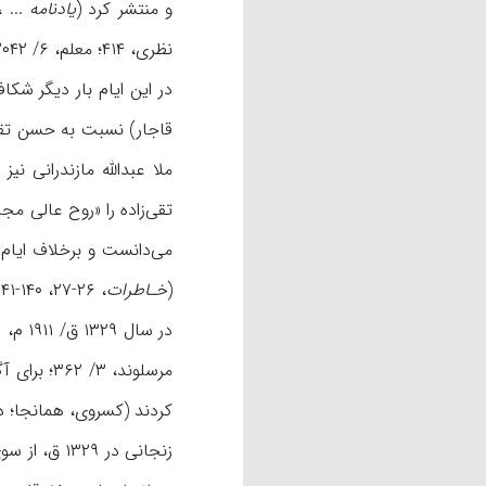
و منتشر کرد (
یادنامه
... ، ۲۹؛ نیز نک‍ : ابوالحسنی، ۱۷۹). مشهورترین اقدام او در این ایا
نظری، ۴۱۴؛ معلم، ۶/ ۲۰۴۲).
در این ایام بار دیگر شک
قاجار) نسبت به حسن‌ تقی
تقی‌زاده را «روح عالی مج
می‌‌دانست و برخلاف ایا
(
خـاطرات
، ۲۶-۲۷، ۱۴۰-۱۴۱؛ نک‍ : ابوالحسنی، ۱۷۸-۱۸۱).
مرسلوند، ۳/ ۳۶۲؛ برای آگاهی از اولتیماتوم، نک‍‌ :
کردند (کسروی، همانجا؛ دولت
زنجانی در 