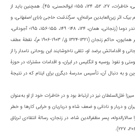
نی،
خاطرات
، ۲۷، ۵۲، ۱۲۴، ۱۵۵؛ ابوالحسنی، ۴۵). همچنین باید از
م بیک
اثر زین‌العابدین مراغه‌ای،
سرگذشت حاجی بابای اصفهانی
، و
، اثر الکساندر دوما (زنجانی، همان، ۱۲۴، ۱۴۸- ۱۴۹، ۱۵۵-۱۵۶، ۱۹۵؛ آجودانی،
۲۱۷- ۲۱۸)، بر او یاد کرد. اما آشنایی و صمیمیت او با میرزا مهدی خان غفاری کاشی، ملقب به وزیر همایون، حاکم زنجان (۱۳۲۱-۱۳۲۴ ق/ ۱۹۰۳-۱۹۰۶ م)، نقطۀ عطف
نی و اقداماتش برضد او، تلقی ناخوشایند این روحانی نامدار را از
ومتی و نفوذ روسیه و انگلیس در ایران، و اقدامات مشترك در حوزۀ
ن و به دنبال آن، تأسیس مدرسۀ دیگری برای ایتام که در نتیجۀ
زا ظل‌السلطان نیز در ارتباط بود و در
خاطرات
خود از او به‌عنوان
ان و دربار و نادانی و ضعف شاه و درباریان و خرابی کارها و خطر
تریاق