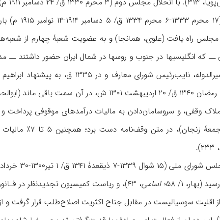
زنجانی در مجلس
 مجلس راه یافت (علوی، همانجا) و به عضویت شعبۀ چهارم از شعبه
 ــ که انگلیسیها در جنوب و روسها در شمال ایران حضور داشتند ــ مدت
در ۱۳۳۴ ق، در دولت مشیرالدوله، نایب‌رئی
ر املاک وقفی، و سروسامان‌دادن به مالیات درآمدهای موقوفی ‌پرداخت و
متولیان آن (خاندان
.
(بهار، ۱/ ۵۸؛
اسامی
، ۴۳)، و ریاست کمیسیون تجدیدنظر در قـانون انتخابات را به عهده گرفت (
 عضوی از اقلیت سوسیالیست در مقابل جناح اکثریت اصلاح‌طلب قرار گرفت 