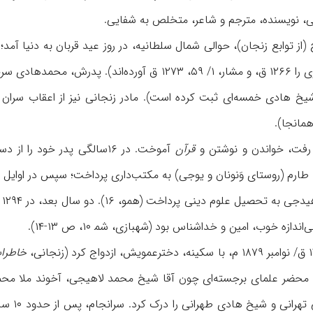
، نویسنده، مترجم و شاعر، متخلص به شفایی.
 او را شیخ هادی خمسه‌ای ثبت کرده است). مادر زنجانی نیز از اعقاب س
همانجا).
ب رفت، خواندن و نوشتن و
قرآن
نز
ازه خوب، امین و خداشناس بود (شهبازی، شم‍ ۱۰، ص ۱۳-۱۴).
خاطرا
محضر علمای برجسته‌ای چون آقا شیخ محمد لاهیجی، آخوند ملا محمدکا