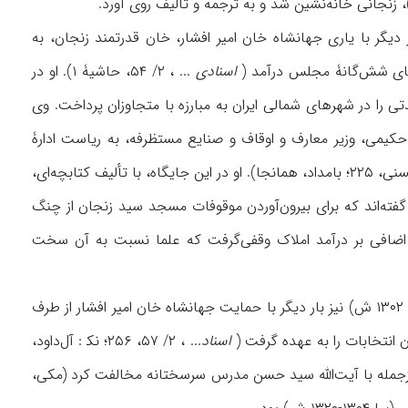
 سوم (۱۷ محرم ۱۳۳۳-۶ محرم ۱۳۳۴ ق/ ۵ دسامبر ۱۹۱۴-۱۴ نوامبر ۱۹۱۵ م) بار دیگر با یاری جهانشاه خان امیر افشار، خان قدرتمند زنجان، به
‌های شش‌گانۀ مجلس درآمد (
اسنادی
... ، ۲/ ۵۴، حاشیۀ ۱). او در
ی را در شهرهای شمالی ایران به مبارزه با متجاوزان ‌پرداخت. وی
س شورای معارف و در ۱۳۳۵ ق، به پیشنهاد ابراهیم حکیمی، وزیر معارف و اوقاف و صنایع مستظرفه، به ریاست ادارۀ
اوقاف منصوب شد و تا ۱۴ رمضان ۱۳۴۰ ق/ ۲۰ اردیبهشت ۱۳۰۱ ش، در آن سمت باقی ماند (ابوالحسنی، ۲۲۵؛ بامداد، همانجا). او در این جایگاه، با تألیف کتابچه‌ای،
 گفته‌اند که برای بیرون‌آوردن موقوفات مسجد سید زنجان از چنگ
 امام‌جمعۀ زنجان)، در متن وقف‌نامه دست برد؛ همچنین ۵ تا ۷٪ مالیات اضافی بر درآمد املاک وقفی‌گرفت که علما نسبت به آن سخت
زنجانی در دورۀ چهارم مجلس شورای ملی (۱۵ شوال ۱۳۳۹-۷ ذیقعدۀ ۱۳۴۱ ق/ ۱ تیر۱۳۰۰-۳۰ خرداد ۱۳۰۲ ش) نیز بار دیگر با حمایت جهانشاه خان امیر افشار از طرف
اسناد
... ، ۲/ ۵۷، ۲۵۶؛ نک‍ : آل‌داود،
و ازجمله با آیت‌الله سید حسن مدرس سرسختانه مخالفت کرد (مکی،