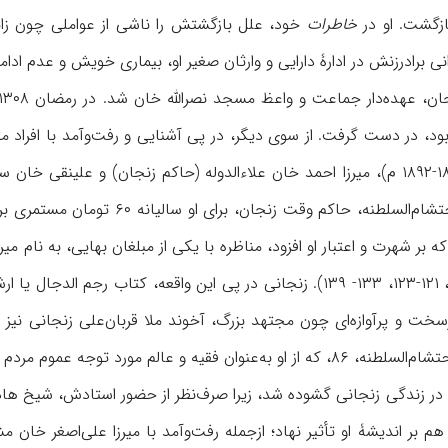
خاطرات
خود، علل بازگشتش را ناشی از عواملی چون زا
نی برادرزنش در ادارۀ دارایی و وارثان صغیر او، بیماری خویش و عدم ا
۱۲۳۶-۱۳۱۰ ق/ ۱۸۱۹ یا ۱۸۲۱-۱۸۹۲ م)، میرزا احمد خان علاءالدوله (حاکم زنجان
چون میرزا محمود خان‌ احتشام‌السلط
۱۶، ۲۵- ۲۸، ۱۰۸- ۱۰۹، ۱۱۱، ۱۲۱-۱۲۳، ۱۳۳- ۱۳۹). زنجانی در پی این واقعه،
رسخت و پرآوازه‌ای چون مجتهد بزرگ، آخوند ملا قربان‌علی زنجانی نی
در زندگی زنجانی گشوده شد، زیرا صرف‌نظر از حضور استادش، شیخ هادی
 بر اندیشۀ او تأثیر نهاد؛ ازجمله ‌رفت‌وآمد با میرزا علی‌اصغر خان مشی