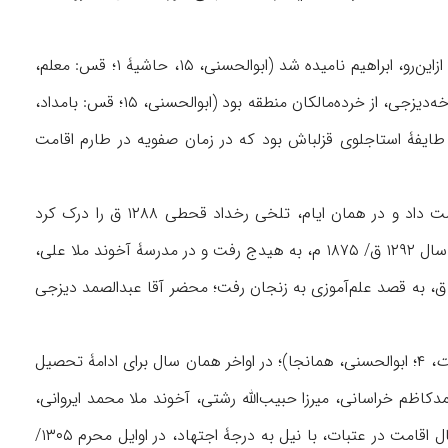
وی در روستای سُرخه‌دیزَج (از توابع زنجان)، حوالی شمال سلطانیه، در روز عید قربان به دنیا آمد؛ ازاین‌رو، ابراهیم نامیده شد (ابوالحسنی، ۱۵، حاشیۀ ۱؛ قس: معلم،
۶/ ۲۰۴۲، که تاریخ تولد وی را ۱۲۶۶ ق، و مشار، ۱/ ۵۹، ۱۲۷۳ ق آورده‌اند). پدرش، محمدهادی سرخه‌دیزجی، از خرده‌مالکان منطقه بود (ابوالحسنی‌، ۱۵؛ قس: بامداد،
ران طایفۀ استاجلوی قزلباش بود كه در زمان صفویه در طارم اقامت
آموخت. در ۱۶‌سالگی پدر خود را از دست داد و در همان ایام، تلخی رخداد قحطی ۱۲۸۸ ق را درک کرد
(همانجا). مدتی در اطراف طارم (روستای وَنونان و یوجی) به مکتب‌داری پرداخت؛ سپس در اوایل سال ۱۲۹۲ ق/ ۱۸۷۵ م، به هیدج رفت و در مدرسۀ آخوند ملا علی،
د حاج میرزا ابوالمکارم هیدجی به تحصیل علوم دینی پرداخت (همو، ۱۶). دو سال بعد، در ۱۲۹۴ ق، به قصد علم‌آموزی به زنجان رفت؛ محضر آقا عبدالصمد دیزجی
ت
، ۴؛ ابوالحسنی، همانجا)؛ در اواخر همان سال برای ادامۀ تحصیل
ظم خراسانی، میرزا حبیب‌الله رشتی، آخوند ملا محمد ایروانی،
حاجی میرزا حسین خلیلی تهرانی و شیخ هادی طهرانی را درک کرد. سرانجام، پس از حدود ۱۰ سال اقامت در عتبات، با نیل به درجۀ اجتهاد، در اوایل محرم ۱۳۰۵/