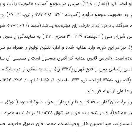
مکتوبی نیز در حمایت از او امضا کرد (یلفانی، ۳۲۸)، سپس در م
۱۳۲۴-۱۳۲۷ 
از طرف‌داران مشروطه بـاشد (همو، ۱/ ۶۶۹-۶۷۰؛ شهبـازی، شم‍ ۱۰، ص ۱۸- ۱۹، شم‍ ۱۱، ص ۲۵).
ایندگی از سوی مردم زنجان به مجلس راه یافت (
۳/ ۳۶۲، از تبریز). نیز در این دوره، وارد عدلیه شده و ادارۀ تنقیح لوایح را همر
ه است: «اساس قانون عدلیه كه اكنون معمـول است و تطبیـق آن بـا شرعْ او
از مهم‌ترین فعالیتهای سیاسیِ زنجانی پس از فتح تهر
له‌ای از ابهام قرار دارد.
 زمرۀ بنیان‌گذاران، فعالان و نظریه‌پردازان حزب دموکرات بود (
اوراق
ضا مساوات، عبدالحسین خان وحید‌الملك، محمد خان صدیق ‌حضرت، حسینقل