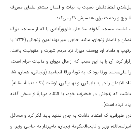
یل‌شدن اعتقاداتش نسبت به نیات و اعمال بیشتر علمای معروف
دامۀ رنج و زحمت برای همسرش ذکر می‌کند.
زنجانی با بازگشت به زنجان، عهده‌دار جماعت و واعظ مسجد نصرالله خان شد. در رمضان ۱۳۰۸، امامت مسجد آخوند ملا علی قارپوزآبادی را كه از مساجد بزرگ
زنجان و ۵۰ سال متروک بود، در دست گرفت. از سوی دیگر، در پی آشنایی و رفت‌وآمد با افراد متمکن و نامدار زنجان، مانند حاجی میر بهاءالدین زنجانی (۱۲۳۴ یا
) و علینقی خان سرتیپ و داماد او، یوسف میرزا، نزد مردم شهرت و مقبولیت یافت.
نه، حاکم وقت زنجان، برای او سالیانه ۶۰ تومان مستمری برقرار کرد، آن را به این سبب که از مال دیوان و مالیات حرام است،
نپذیرفت. از دیگر وقایعی که بر شهرت و اعتبار او افزود، مناظره با یکی از مبلغان بهایی، به نام میرزا علی‌محمد ورقا بود که به توبۀ ورقا انجامید (زنجانی، همان، ۱۵،
 کتاب رجم الدجال یا ارشاد الایمان را در رد بابیگری و بهاییگری نوشت (نک‍ : دنبالۀ مقاله).
ز داشت که زنجانی در
خاطرات
خود، با انتقاد دربارۀ او سخن گفته
 طهرانی، که اعتقاد داشت به جای تقلید باید فکر کرد و مسائل
رالممالك، وزیر و نایب‌الحکومۀ زنجان، نام‌بردار به حاجی وزیر، و