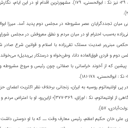
م، نگارش کتابچه‌ای موسوم به
افی میان تجددگرایان عصر مشروطه در مجلس دوم پدید آمد. میرزا ابوال
‌زاده به‌سبب احترام او در میان مردم و نطق معروفش در مجلس شورای
لس دوم و فردی فوق‌العاده دانا، وطن‌خواه و درستکار بی‌بدیل» می‌خوان
م پیشین که از آخوند خراسانی با صفاتی چون رئیس و مروج مشروطه و
اوراق
، ۳۶۹-۳۷۷)؛ ازاین‌رو، او با اعتر
‌آبادی، ۵۷).
۱۳۲۹ ق، از سوی علی خان حکیم اعظم، رئیس معارف وقت ــ که با او دوستی 