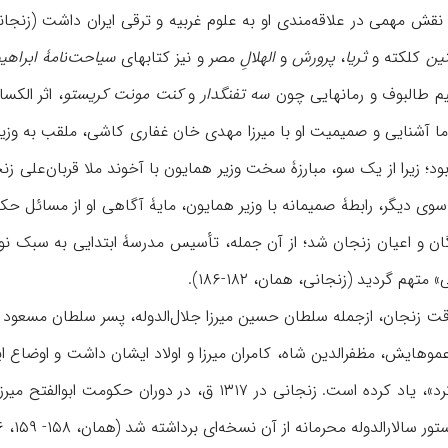
 نقش مهمی در علاقه‌مند‌ی او به علوم غربیه و ترقی ایران داشت (زنجا
تین
کلکته و
ثریا
،
پرورش
و
الهلالِ
مصر و نیز کتابهای
سیاحت‌نامۀ ابراهی
حیم طالبوف و رمانهایی چون
سه تفنگدار
و
کنت مونت کریستو
د؛ زیرا از یک سو، مبارزۀ سخت وزیر همایون با آخوند ملا قربان‌علی زنجا
وی دیگر، رابطۀ صمیمانه‌ با وزیر همایون، مایۀ آگاهی‌ او از مسائل حک
ان و اعیان زنجان شد؛ از آن جمله، تأسیس مدرسۀ ابتدایی به سبک نوی
تهم گردید (زنجانی، همان، ۱۸۲-۱۸۶).
ت زنجان، ازجمله سلطان حسین میرزا جلال‌الدوله، پسر سلطان مسعود میر
موهایش، مظفرالدین شاه، کامران میرزا و اولاد ایشان داشت و اوضاع ایر
ران حکومت ابوالفتح میرزا سالارالدوله، پسر مظفرالدین شاه، در زنجان، رسالۀ انتقادی
لارالدوله محرمانه از آن نسخه‌ای برداشته شد (همان، ۱۵۸- ۱۵۹، ۲۰۶، ۲۲۷).