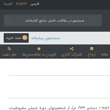
فارسی
english
العربیة
سبد خرید
جستجوی پیشرفته
0
قاله
ارجاع
اشتراک گذاری
افزودن به علاقه‌مندی‌ها
نظر دهید
ابراهیم (۱۰ ذیحجۀ ۱۲۷۲-۲۳ شعبان ۱۳۵۳ ق/ ۲۱ مرداد ۱۲۳۵-۱۰ آذر ۱۳۱۳ ش/ ۱۲ اوت ۱۸۵۶-۱ دسامبر ۱۹۳۴ م)، از شخصیتهای دورۀ جنبش مشروطیت،