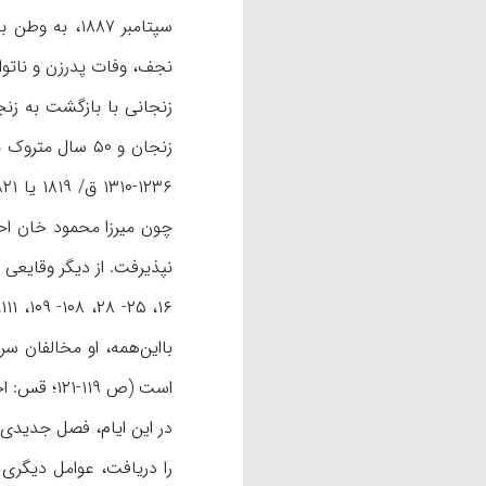
سپتامبر ۱۸۸۷، به وطن بازگشت. او در
نجف، وفات پدرزن و ناتوا
بااین‌همه، او مخالفان س
است (ص ۱۱۹-۱۲۱؛ قس: احتشام‌السلطنه، ۸۶، که از او به‌عنوان فقیه و عالم مورد توجه عموم مردم یاد کرده است).
در این ایام، فصل جدیدی 
را دریافت، عوامل دیگری هم