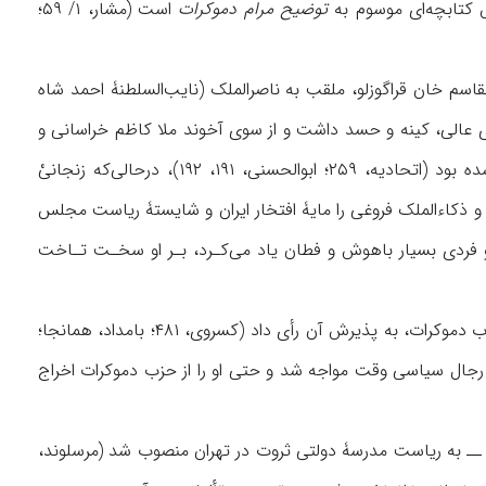
توضیح مرام دموکرات
است (مشار، ۱/ ۵۹؛
قاسم خان قراگوزلو، ملقب به ناصرالملک (نایب‌السلطنۀ احمد شاه
 ‌عالی، کینه و حسد داشت و از سوی آخوند ملا كاظم خراسانی و
ملا عبدالله مازندرانی نیز حکمی مبنی‌بر ضدیت مسلک تقی‌زاده با اسلام و قوانین شرع صادر شده بود (اتحادیه، ۲۵۹؛ ابوالحسنی، ۱۹۱، ۱۹۲)، درحالی‌که زنجانیْ
د و ذکاءالملک فروغی را مایۀ افتخار ایران و شایستۀ ریاست مجلس
 فردی بسیار باهوش و فطان یاد می‌کـرد، بـر او سخـت تـاخت
در سال ۱۳۲۹ ق/ ۱۹۱۱ م، در پی اولتیماتوم روسیه به ایران، زنجانی برخلاف نظر اکثریت اعضای حزب دموکرات، به پذیرش آن رأی داد (کسروی، ۴۸۱؛ بامداد، همانجا؛
اض مردم و رجال سیاسی وقت مواجه شد و حتى او را از حزب دموکرات اخراج
داشت ــ به ریاست مدرسۀ دولتی ثروت در تهران منصوب شد (مرسلوند،