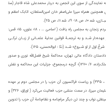
جمع آدمیت عضویت یافت و به نمایندگی از سوی این انجمن به دربار محمدعلی شاه قاجار (سل‍
ق) رفت و او را به عضویت مجمع درآورد (آدمیت، ۲۴۲، ۲۸۲-۲۸۳؛ رائین، ۱/ ۶۷۰). وی همچنین همراه میرزا علی‌اصغر خان امین‌السلطان، اتابک اعظم و
اسامی
... ، ۱۸؛ علوی، ۱۵؛ قس:
اه دو نفر عهده‌دار شـد و به ترجمـۀ قوانین عدلیۀ عثمـانی از زبـان ترکـی
ل از او شـروع» شـد (نک‍ : ابوالحسنی، ۱۶۵).
ان (۱۳۲۷ ق)، باید به نقش او در جایگاه دادستان دادگاه عالی تهران، محاکمۀ شیخ فضل‌الله نوری و صدور
حکم اعدام وی اشاره کرد (انصاری، ۳۵۵؛ ابوالحسنی، ۱۳۳؛ بامداد، ۱/ ۱۵؛ اعظام، ۱/ ۲۵۶، ۲۶۴؛ ملک‌زاده، ۶/ ۱۲۷۰)؛ گرچه درمجموع، جزئیات این محاکمه و نقش
... ، ۳۳۵) و ریاست فراکسیون آن حزب را در مجلس دوم بر عهده
داشت (علوی، ۱۵؛ مرسلوند، همانجا). او در انتخابات حزبی در شوال ۱۳۲۸/ اکتبر ۱۹۱۰، به همراه سلیمان میرزا، در سمت منشی حزب فعالیت می‌کرد ( اوراق، ۳۲۶) و
ی نواب و چند تن دیگر مرام‌نامه و نظام‌نامۀ آن حزب را تدوین