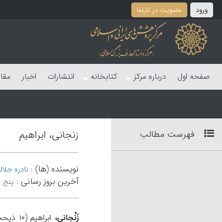
ورود
عضویت در تارنما
صفحه اول
درباره مرکز
کتابخانه
انتشارات
اخبار
مقا
فهرست مطالب
زنجانی، ابراهیم
نویسنده (ها)
:
نادره جلال
آخرین بروز رسانی
:
پنج شنبه 8
زَنْجانی،