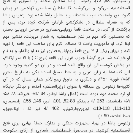
رانسیمان،
)، زغنوس پاشا سلطان محمد را تشویق به فتح
58, 73
قسطنطنیه می‌کرد و می‌کوشید تا سلطانْ سیاستی تهاجمی در پیش
گیرد؛ این وضعیت سبب اختلاف او با خلیل ‌پاشا شده بود. زغنوس پاشا
که به همراه سلطان در لشکرکشی قرامان شرکت کرده بود، پس از
بازگشت از آنجا، در ساخت قلعۀ روم‌ایلی‌حصاری در ساحل اروپایی بسفر،
که نخستین گام مهم در فتح قسطنطنیه به شمار می‌رفت، نقشی مهم
ایفا کرد. او مأموریت یافت تا مصالح لازم برای ساخت این قلعه را تهیه
کند و برپایی یکی از ۳ برج قلعۀ روم‌ایلی‌حصاری نیز به او واگذار، و به نام
او خوانده شد. برج گوشۀ جنوب غربی این قلعه (برج C ) با ۲۱ متر ارتفاع،
در بخش کوهستانی آن واقع شده است و در آن دو کتیبه وجود دارد.
این کتیبه‌ها به زبان عربی و به خط نسخ است؛ یکی به تاریخ محرم
۸۵۶/ فوریۀ ۱۴۵۲، و دیگری به تاریخ ربیع‌الآخر همان سـال که در آن
کتیبه‌ها زغنوس ‌بن عبدالله با عنوان «وزیر‌المعظم» آمده، و بیانگر جایگاه
او نزد محمد دوم بوده است (‌کمال پاشا اوغلو، VII/
؛ خیرالله، ۸/ ۵۸-
34
۵۹؛ دانشمند، I/
؛ بابینگر،
؛ امبر،
؛ رانسیمان،
146, 155
88-92, 101
253
؛ اوزون‌چارشیلی، I/
؛ نیز نک‍ : اینالجیق،
462
110-111, 118-119
«مطالعات»، I/
).
90
زغنوس پاشا در تهیۀ تجهیزات جنگی و تدارک حملۀ نهایی برای فتح
قسطنطنیه کوشید. در محاصرۀ قسطنطنیه، شماری از ارکان حکومت