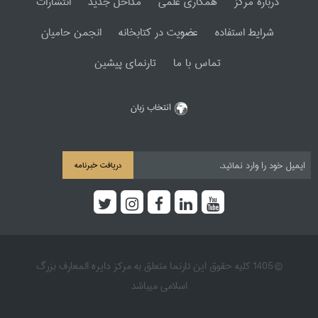
دربارۀ مرکز
همکاری علمی
مداخل جدید
انتشارات
شرایط استفاده
عضویت در کتابخانه
انجمن حامیان
تماس با ما
تارنمای پیشین
انتخاب زبان
دریافت خبرنامه
© 1405 کلیه حقوق این تارنما متعلق به مرکز دایره المعارف بزرگ
اسلامی میباشد