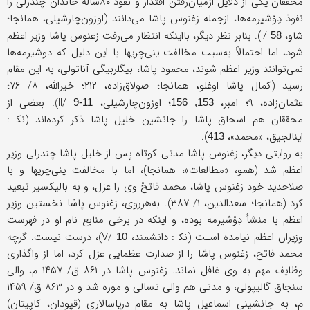
محققان یکی از دلایل ازمیان‌رفتن اقتدار و نفوذ ۸۰سالۀ خاندان چندرلی را
نفوذ دِوْشیرمه‌ها، ازجمله زغنوس ‌پاشا می‌دانند (اوزون‌چارشیلی، همانجا؛
شاو، I/
). بنا‌بر نظر دیگر، بااینکه انتظار می‌رفت زغنوس ‌پاشا وزیر اعظم
58
شود، اما احتمالاً به‌سبب مخالفت ینی‌چریها با این دلیل که دوشیرمه‌ها
نمی‌توانند وزیر اعظم شوند، محمود پاشا، بیگلربیگی آناتولی، به این مقام
رسید (کمال پاشا اوغلو، همانجا؛ صولاق‌زاده، ۲۱۲؛ خیرالله، ۸/ ۷۶؛
عثمان‌زاده، ۹؛ امبر،
؛ اوزون‌چارشیلی، II/
). بعضی از
9-11
153, 156
محققان هم اسحاق پاشا را جانشین خلیل پاشا ذکر کرده‌اند (نک‍ :
اینالجیق، «محمد»،
).
413
به روایتی دیگر، زغنوس‌ پاشا مدتی کوتاه پس از خلیل‌ پاشا چندرلی وزیر
اعظم شد (همو، «مطالعات»، همانجا)، اما با مخالفت ینی‌چریها و با
صلاحدید خود زغنوس ‌پاشا، محمد فاتحْ وی را عزل، و به بالیکسیر تبعید
کرد (همانجا؛ سعدالدین، ۱/ ۳۸۷). به‌هر‌روی، زغنوس‌ پاشا نخستین وزیر
اعظم با منشأ دِوْشیرمه بوده، و اینکه در برخی منابع نام او در فهرست
وزیران اعظم نیامده اسـت (نک‍ : دانشمند، V/
)، درست نیست. گرچه
10
محمد فاتح، زغنوس‌ پاشا را از صدارت عظمایی عزل کرد، اما از واگذاری
وظایف مهم به وی غافل نماند. زغنوس ‌پاشا در ۸۶۱ ق/ ۱۴۵۷ م، والی
سنجاق گالیپولی، و مدتی هم والی تسالی و موره شد و در ۸۶۳ ق/ ۱۴۵۹
م، به جانشینی اسماعیل پاشا به مقام دریاسالاری (قپودان، کاپیتان)