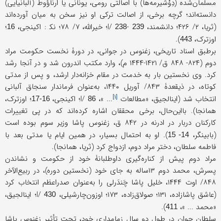
مسلمان‌شده (دِوْشیرمه‌ها) با اصالتی رومی، یونانی یا ارناؤوط (آلبانیایی)
دانسته‌اند؛ گرچه برخی، از اصالت ترکی او نیز سخن به میان آورده‌اند
(ثریا، ۲/ ۴۲۶؛ دانشمند، I/
-
؛ خیرالله، ۷/ ۷۸؛ نک‍ : اکینجی،
؛
16
238
239
اوزترک،
).
443
برطبق اسناد تاریخی، زغنوس در جوانی، در دورۀ نخست حکومت مراد
دوم (۸۲۴- ۸۴۸ ق/ ۱۴۲۱-۱۴۴۴ م)، وارد مکتب اندرون شد و در آنجا رشد
کرد. وی نخستین بار به خدمت در مقام خزانه‌دار ارشد، و پس از مدتی
کوتاه، در ذیقعدۀ ۸۴۳/ آوریل ۱۴۴۰، به‌عنوان فرماندار سنجاق آلبانی
[۱]
انتخاب شد (اینالجیق، «
مطالعات
... »، I/
؛ اکینجی،
؛ اوزترک،
16-17
86
همانجا). بااین‌حال، برخی محققان اشاره کرده‌اند که در پی تغییرات
کارکنان دربار در ادرنه در ۸۴۲ ق، زغنوس پاشا وزیر سوم بوده است
(بابینگر،
). او به احتمال بسیار، در همین ایام یا مدتی بعد با
14- 15
فاطمه سلطان، دختر مراد دوم، ازدواج کرد (ثریا، همانجا).
مراد دوم پیش از کناره‌گیری داوطلبانۀ خود از حکومت و نشاندن
پسرش، محمد دوم ‌۱۳ساله به جای خود (نخستین دوره)، در ربیع‌الآخر
۸۴۸/ اوت ۱۴۴۴، خلیل‌ پاشا چَندَرلی را به‌عنوان صدراعظم انتخاب کرد
(عاشق پاشازاده، ۱۳۱؛ صولاق‌زاده، ۱۷۳؛ اوزون‌چارشیلی، I/
؛ اینالجیق،
430
«محمد ... »،
).
411
سلطان جوان در طول دو سال زمامداری خود، تحت تأثیر زغنوس پاشا