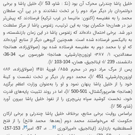
خلیل ‌پاشا چندرلی محرک آن بود (نک‍ : شاو، I/
)، خلیل پاشا و برخی
53
دولتمردان بار دیگر مراد دوم را بر تخت نشاندند و در پی آن، سلطان
محمد را به مَغنیسه (اکنون: مانیسا در غرب ترکیه) فرستادند که پیش‌تر
نیز در همان‌جا حکمران بود؛ به این ترتیب، زغنوس پاشا از مرکز سلطنت
دور شد. برخی احتمال داده‌اند که زغنوس پاشا در این زمان بازنشسته، و
به بالیکسیر فرستاده شده است. همچنین گروهی دیگر از منابع آورده‌اند
که او با محمد دوم به مغنیسه فرستاده شده بود (صولاق‌زاده، همانجا؛
سعدالدین، ۱/ ۳۸۷؛ اوزون‌چارشیلی، همانجا؛ طورسون بی،
؛
34-36
دانشمند، I/
؛ اینالجیق، همان، I/
).
103-104
239
پس از مرگ مراد دوم در محرم ۸۵۵/ فوریۀ ۱۴۵۱ (صولاق‌زاده، ۱۸۶؛
اوزون‌چارشیلی، I/
)، ‌محمد دوم بار دیگر بر تخت نشست و کینۀ
451
خود را از خلیل‌ پاشا پنهان نمود و او را به‌عنوان وزارت اعظم برگزید
(همانجا؛ هامرپورگشتال، I/
)، اما در روند تثبیت پایه‌های قدرت
500-501
خود، نخست کوشید سپاه ینی‌چری را از نفوذ خلیل پاشا بیرون آورد
(شاو، I/
).
56
براساس روایت برخی منابع، برخلاف خلیل‌ پاشا چندرلی و برخی ارکان
حکومت که می‌خواستند محمد دوم (بعدها: محمد فاتح) را از فتح
[۳]
[۲]
قسطنطنیه بازدارند (اینالجیق، «
امپراتوری
... »،
؛
امبر
،
؛
153-157
97