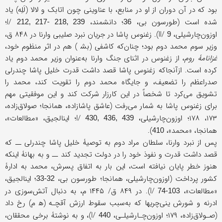
بود که در آن دوران از او در منابع، با عناوینی چون اتابک و لالا (لَلِه) یاد
شده است (طورسون بی،
؛ دانشمند، I/
؛
212, 217- 218, 239
36
اوزون‌چارشیلی، II/
). زغنوس ‌پاشا در جریان نبرد صلیبی وارنا در ۸۴۸ ق،
9
وزیر سوم محمد دوم بود؛ چنان‌که کاشفی (بش‍‌ ) هم در اثر منظوم خود،
غزانامۀ روم
، از زغنوس در اثنای جنگ وارنا به‌عنوان وزیر محمد دوم یاد
کرده است. ازآنجاکه زغنوس پاشا قصد داشت قدرت خلیل ‌پاشا چندرلی
صدراعظم را تضعیف، و جایگاه محمد دوم را تقویت کند، محمد را
تشویق می‌کرد تا شخصاً در این کارزار شرکت کند و این موفقیتی مهم
برای زغنوس ‌پاشا به شمار می‌رفت (عاشق پاشازاده، همانجا؛ صولاق‌زاده،
۱۷۳، ۱۷۸؛ اوزون‌چارشیلی، I/
؛ اینالجیق، «مطالعات»،
430, 436, 439
همانجا، «محمد»،
).
410
پس از نبرد وارنا، سلطان ‌مراد دوم به توصیۀ خلیل‌ پاشا چندرلی ــ که
قصد داشت قدرت و نفوذ خود را در دولت تجدید کند ــ و به بهانۀ اینکه
هنوز خطر پایان نیافته است، این بار به اتفاق پسرش، محمد به ادارۀ
کشور پرداخت (اوزون‌چارشیلی، همانجا؛ طورسون بی،
؛ اینالجیق،
32-33
«مطالعات»، I/
). در ۸۴۹ ق/ ۱۴۴۵ م، به دنبال آتش‌سوزی در
74-103
ادرنه و شورش ینی‌چریها که به‌سبب سقوط ارزش آقچـه (ه‍ م) رخ داد
(صـولاق‌زاده، ۱۷۹؛ اوزون‌چـارشیلـی، I/
)، و به نوشتۀ برخی محققان،
440