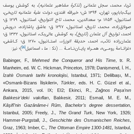
ثریا، محمد،
سجل عثمانی
(
تذکرۀ مشاهیر عثمانیه
)، به کوشش یوسف
بیگ‌باباپور، تهران، ۱۳۹۴ ش؛ خیرالله افندی،
دولت علیۀ عثمانیه تاریخی
،
استانبول، ۱۸۵۴ م؛ سعدالدین، محمد،
تاج التواریخ
، استانبول، ۱۲۷۹ ق؛
صولاق‌زاده، محمد،
تاریخ
، استانبول، ۱۲۹۷ ق؛ عاشق پاشازاده، درویش
احمد،
تواریخ آل عثمان
(
تاریخ
)، به کوشش عالی‌بک، استانبول، ۱۳۳۲ ق؛
عثمان‌زاده تائب، احمد،
حدیقة الوزراء
، استـانبول، ۱۲۷۰ ق؛ کـاشفی،
[۵]
«غزانـامۀ رومـی»، همـراه پایـان‌نـامـۀ ... (نک‍ : مل‍‌ ،
اسماعیل
)؛ نیز:
Babinger, F.,
Mehmed the Conqueror and His Time
, tr. R.
Manheim, ed. W. C. Hickman, Princeton, 1978; Daniṣmend, İ. H.,
İzahlı Osmanlı tarihi kronolojisi
, Istanbul, 1971; Delilbașı, M.,
«Osmanlı-Bizans İliṣkileri»,
Türkler
, eds. H. C. Güzel et al.,
Ankara, 2015, vol. IX; EI2; Ekinci, R.,
Zağnos Pașa’nın
Balıkesir’deki vakıfları
, Balıkesir, 2011; Esmail, M. E. M.,
Kâşifî’nin Gazânâme-i Rûm, Bachelor’s degree dessertation
,
Istanbul, 2005; Freely, J.,
The Grand Turk
, New York, 1926;
Hammer-Purgstall, J.,
Geschichte des Osmanischen Reiches
,
Graz, 1963; Imber, C.,
The Ottoman Empire 1300-1481
, Istanbul,