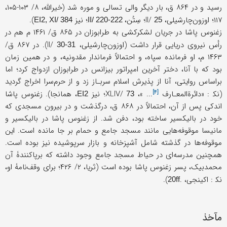
رسید و در ۸۶۴ ق، بار دیگر والی تسالی و موره شد (خیرالله، ۸/ ۱۰۳-۱۰۵،
۱۱۷؛ اوزون‌چارشیلی، II/
؛ سِتُن،
؛ نیز
).
EI2, XI/ 384
II/ 220-222
25
زغنوس ‌پاشا در جریان لشکرکشی به طرابوزان در ۸۶۵ ق/ ۱۴۶۱ م هم در
رأس نیروی دریایی قرار داشت (اوزون‌چارشیلی، II/
). در ۸۶۷ ق/
30-31
۱۴۶۳ م، او فرمانده سپاه، و احتمالاً فرماندار مقدونیه، و در همین زمان
بود که با آنا، دختر آخرین امپراتور بیزانس در طرابوزان ازدواج کرد؛ اما
براساس روایتی، آنا از پذیرش اسلام سربـاز زد و از حرم‌سرا اخراج گردید
[۴]
(نک‍ : «
دائرة‌المعـارف
... »، XLIV/
؛ نیز
، همانجا). زغنوس پاشا
EI2
73
اندکی پس از آن، احتمالاً در ۸۶۸ ق، درگذشت و در بیرون مسجدی که
خود در بالیکسیر ساخته بود، دفن شد. از زغنوس پاشا در بالیکسیر و
مانیسا موقوفه‌هایی مانند مسجد جامع و حمام بر جا مانده است. این
موقوفه‌ها در گذشته شامل آشپزخانه و بازار سرپوشیده نیز بوده است.
همچنین مدرسه‌ای در حیاط مسجد جامع وجود داشته که برپاکنندۀ آن
محمدبیک، پسر زغنوس‌ پاشا بوده است (ثریا، ۲/ ۴۲۶؛ برای وقف‌نامۀ او،
نک‍ : اکینجی، .
).
20ff
مآخذ