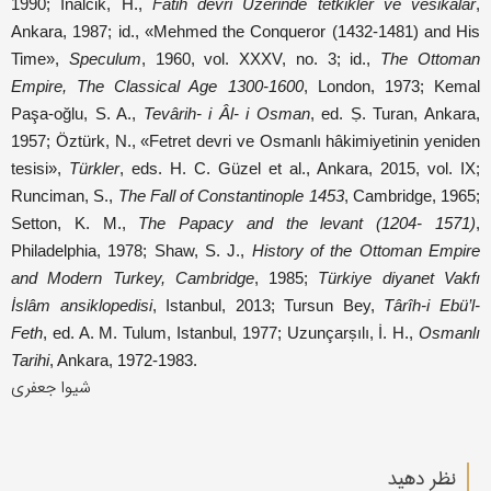
1990; İnalcik, H.,
Fatih devri Üzerinde tetkikler ve vesikalar
,
Ankara, 1987; id., «Mehmed the Conqueror (1432-1481) and His
Time»,
Speculum
, 1960, vol. XXXV, no. 3; id.,
The Ottoman
Empire, The Classical Age 1300-1600
, London, 1973; Kemal
Paşa-oğlu, S. A.,
Tevârih- i Âl- i Osman
, ed. Ṣ. Turan, Ankara,
1957; Öztürk, N., «Fetret devri ve Osmanlı hâkimiyetinin yeniden
tesisi»,
Türkler
, eds. H. C. Güzel et al., Ankara, 2015, vol. IX;
Runciman, S.,
The Fall of Constantinople 1453
, Cambridge, 1965;
Setton, K. M.,
The Papacy and the levant (1204- 1571)
,
Philadelphia, 1978; Shaw, S. J.,
History of the Ottoman Empire
and Modern Turkey, Cambridge
, 1985;
Türkiye diyanet Vakfı
İslâm ansiklopedisi
, Istanbul, 2013; Tursun Bey,
Târîh-i Ebü’l-
Feth
, ed. A. M. Tulum, Istanbul, 1977; Uzunçarșılı, İ. H.,
Osmanlı
Tarihi
, Ankara, 1972-1983.
شیوا جعفری
نظر دهید