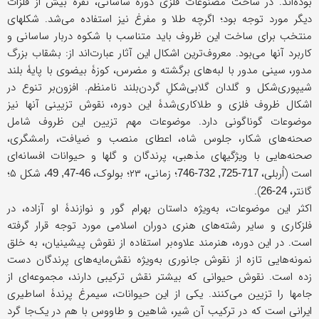
بوده‌اند. در ساخت مصنوعات فلزی دورۀ ساسانی، نقره بيش از فلزات
ديگر مورد توجه بود؛ اگرچه طلا و مفرغ نيز استفاده می‌شد. شکلهای
منتخب برای ساخت اين ظروف بايد متناسب با شکوه دربار ساسانی و
کاربرد آنها می‌بود. معروف‌ترين اشکال اين آثار عبارت‌اند از: بشقاب بزرگ
مدور، سينی مدور با لبه‌های برگشته و مضرس، کوزۀ بيضوی با پايۀ بلند
شيپوری‌شکل و گلدان گلابی‌شکلِ گردن‌بلند نامنظم. افزون‌بر تنوع در
اشکال ظروف فلزی و طلاکاری‌شدۀ اين دوره، نقوش تزيينی آنها نيز
موضوعات گوناگونی دارد. موضوعات مهم تزيين اين ظروف شامل
صحنه‌های شکار، جلوس شاه، اعطای منصب و ضيافت، رامشگری،
صحنه‌هايی با ويژگیهای مذهبی، پرندگان و گلها و حيوانات افسانه‌ای
است (اُربلی،
؛ زمانی، ۲۳؛ بولوک،
، شکل ۵؛
46-47, 49
717-725, 732-746
گانتر،
).
24-26
اکثر اين موضوعات، به‌ويژه داستان بهرام گور و نوازندۀ او آزاده، در
فلزکاری و ساير رشته‌های هنری دوران اسلامی مورد توجه قرار گرفته
است. در اين دوره، هنرمند علاوه‌بر استفاده از نقوش پيشينيان، به خلق
نمونه‌هایی تازه‌ از نقوش جانوری به‌ويژه نقش‌مايه‌های پرندگان دست
زده است. نقوش حيوانی که بیشتر نقش ترکيبی دارند، مجموعه‌ای از
جامها را تزيين می‌کنند. يکی از اين حيوانات، سيمرغ پرندۀ اساطيری
ايرانی است که در ترکيب آن شير، شاهين و طاووس با هم در يک‌جا گرد