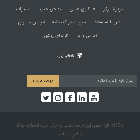
دربارۀ مرکز
همکاری علمی
مداخل جدید
انتشارات
شرایط استفاده
عضویت در کتابخانه
انجمن حامیان
تماس با ما
تارنمای پیشین
انتخاب زبان
دریافت خبرنامه
© 1405 کلیه حقوق این تارنما متعلق به مرکز دایره المعارف بزرگ
اسلامی میباشد