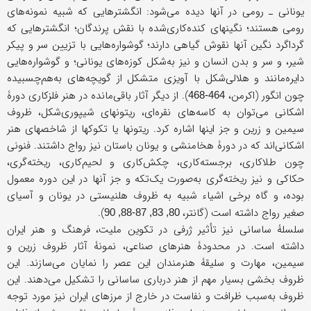
یونانی ـ رومی در آنها دیده می‌شود: انگشترهایی که شبیه نمونه‌های
رومی هستند؛ نگینهای کنده‌کاری‌شده با نقش پرندگان؛ انگشترهایی که
گرداگرد نگین آنها نقوش گیاهی دارند؛ گوشواره‌هایی با تزیین سر و پیکر
شیر، و سر و بدن انسان و نیز به‌شکل کوزه‌های یونانی؛ و گوشواره‌هایی
دایره‌مانند و هلالی‌شکل با آویزی متشکل از گویچه‌های به‌هم‌چسبیده
چون انگور (اکرمن،
). از دیگر آثار باقی‌مانده در هنر فلزکاری دورۀ
464-468
اشکانی می‌توان به کاسه‌های نقره‌ای، ریتونهای شیپوری‌شکل، ظروف
سیمین و زرین و جز اینها اشاره کرد. ریتونها یا تکوکها از شاخصهای هنر
اشکانی‌اند که در دورۀ هخامنشی و یونان باستان نیز رواج داشتند. فنونی
چون طلاکاری، برجسته‌کاری، چکش‌کاری و لحیم‌کاری، ریخته‌گری،
حکاکی و نیز ریخته‌گری به‌صورت یک‌تکه و جز آنها در این دوره معمول
بوده، و گاه برخی اشیاء شبیه به ظروف هلنیستی در یونان و آسیای
صغیر رواج داشته است (گانتر،
).
80, 83, 87-88, 90
سلسلۀ ساسانی نیز تأثير ژرفی در تکوين مليت، فرهنگ و هنر ايران
داشته‌ است. در محدودۀ هنرهای صناعی، نمونۀ آثار ظروف زرين و
سيمين، مهارت و سليقۀ هنرمندان اين عصر را نمايان می‌سازند. اين
ظروف بخشی بسيار مهم از هنر درباری ساسانی را تشکيل می‌دهند. اين
ظروف به‌سبب ظرافت و نفاست در خارج از مرزهای ايران نيز مورد توجه