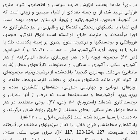
در دورۀ مادها به‌علت افزایش قدرت سیاسی و اقتصادی، اشیاء هنری
فراوانی تولید شد، از آن جمله تعدادی از اشیاء سیمین و زرینی است که
در گنجینۀ جیحون، نوشیجان‌تپه و زیویۀ کردستان موجود بوده است.
این اشیاء با تکنیکهای ریختگی، کنده‌کاری و قلم‌زنی، و نیز چکش‌کاری به
اجرا درآمده‌اند و هنرمند طراح توانسته است انواع نقوش، حجمها،
فرورفتگی و برجستگیها و درنتیجه تنوع بصری بر زمینۀ یکدست طلا یا
نقره را به وجود آورد (گیرشمن،
هنر
...
ماد
... ، ۹۰، ۹۸ بب‍ ). ضیـاءپور
(ص ۶۷) مجموعۀ زیویه را در هنر زیورسازی مادها، الهام‌گرفته از هنر
آشوری، سکایی، آشوری ـ سکایی، و مصنوعات کارگاههای محلی (شاید
ماننایی) می‌داند. مهم‌ترین گنجینۀ یافت‌شده از نوشیجان‌تپه، مجموعه‌ای
از اشیاء نقره، مانند شمشهای میله‌ای و قطعات نقره، مهره‌ها، حلقه‌ها و
آویزهای دوتایی و چهارتایی حلزونی، حلقه‌های انگشتری ساده و
پیچ‌در‌پیچ، گوشواره‌ها و دست‌بندها ست که برخی از آنها قلم‌زنی و
برجسته‌کاری شده‌اند (استروناخ، ۱۰۱؛ راعی، ۶۷). برخی معتقدند در هنر
مادها عوامل هنر سکایی به‌طور مستقل از طریق روابط شرقی برگرفته، و
به دست پارسیها سپرده شده است (گیرشمن،
ایران
... ، ۱۱۳-۱۱۵).
پادشاهان هخامنشی خراج طلایی را که از سرزمینهای مختلف می‌گـرفتند
(نک‍ : هـرودت، II/
)، بـرای ضرب سکه، سلاح،
117, 123-124, 127