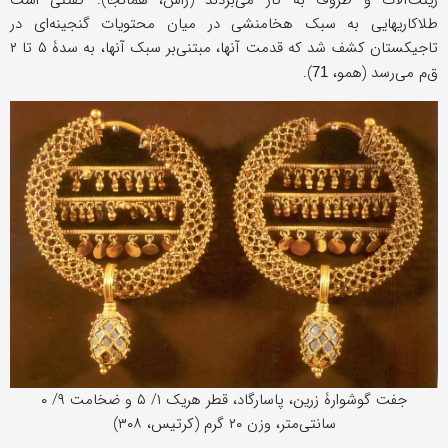
زینت‌آلات و ظروف به کار می‌بردند (راس، همانجا). گفتنی است
طلاکاریهايی به سبک هخامنشی در میان محتویات گنجینه‌ای در
تاجیکستان کشف شد که قدمت آنها، مبتنی‌بر سبک آنها، به سدۀ ۵ تا ۲
ق‌م می‌رسد (همو،
).
71
جفت گوشوارۀ زرین، پاسارگاد، قطر هریک ۱/ ۵ و ضخامت ۹/ ۰
سانتی‌متر، وزن ۲۰ گرم (کرتیس، ۳۰۸)