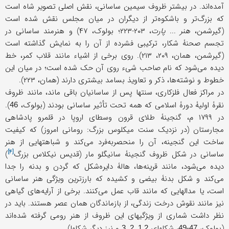
آمده‌اند. در بيشتر ظروف سيمين ساسانی، نقش اصلی تصوير شاه است
که بزرگ‌تر و باشکوه‌تر از ديگران در ميان مجلس نقش شده است
(گیرشمن،
هنر
...
پارت
، ۲۰۳-۲۲۳؛ بولوک، ۴۷) و هنرمند ساسانی در
تجسم صحنۀ شکار، ترکيبی فشرده از آن را به نمايش گذاشته است
(گیرشمن، همان، ۲۰۹، ۲۱۳). روی برخی از اشیاء مانند قلاب کمر، خط
دیده می‌شود که نام صاحب شیء روی آن حک شده است؛ در ميان اين
خطوط و نوشته‌ها، ذکر و تعاویذ بسامد بيشتری دارند (همان، ۲۲۳).
در مراکز فعال فلزکاری، سنتها پس از ساسانیان باقی ماند، مانند ظروف
نقرۀ اولیۀ دورۀ اسلامی که همه تحت تأثیر ساسانی بودند (بولوک،
).
46
در ۱۷۹۹ م، گنجینۀ طلای قرون وسطای اروپا در قلمرو پادشاهی
مجارستان (در نزدیک سنت میکلوس بزرگ: رومانی امروز) که کیفیت
ساخت این گنجینه، آن را منحصربه‌فرد می‌کند و شباهتهایی از هنر
[۴]
ساسانی در شکل ظروف گنجینۀ سانیگلو مار (
قدیس نیکلاس بزرگ
)
دیده می‌شود، مانند قرینه‌ها، هالۀ دایره‌شکل که گردن و بدنه را جدا
می‌کند و شکل بدنۀ بیضی و کشیده که بارزترین ویژگی هنر ساسانی
است، یا مدالهایی که مانند قاب عمل می‌کنند. برخی از آرایه‌های گیاهی
نیز مانند نقوش درخت زندگی، از بازماندگان همان عصر هستند. باید در
نظر داشت شماری از ویژگیهای این ظروف از هنر رومی گرفته شده‌اند
(بولوک،
، شکلهای
و نیز دیگر شکلها).
1.2, 2, 3
47-49