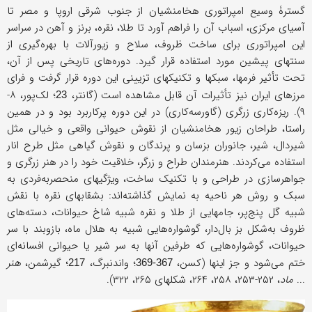
گسترۀ وسيع امپراتوری هخامنشیان از جنوب شرقی اروپا و مصر تا
آسیای مرکزی، اسباب آن را فراهم آورد تا طلا، نقره، برنز و آهن در سراسر
اين امپراتوری برای ساخت ظروف، سلاح و زیورآلات با بهره‌گيری از
سنتهای پيشين مورد استفاده قرار گيرد. دوره‌های تاریخی پس از آن،
تحت تأثیر فرمها، سبکها و تکنیکهای تزیینی این دوره قرار گرفت و فرای
مرزهای ایران نیز تأثيرات آن قابل مشاهده است (گانتر،
؛ لک‌پور، ۸-
23
۹). ریزه‌کاری زرگری (گاورسه‌کاری) در این دوره پرکاربرد بود و در همین
راستا، طراحان زیور هخامنشیان از نقوش حیوانی واقعی و خیالی مثل
شیر‌دال، شیر، جانوران بزسان و پرندگان و نقوش گیاهی مثل طرح انار
استفاده می‌کردند. هنرمندان طراح و زرگر، خلاقیت خود را در هنر زرگری و
جواهرسازی در طراحی و با تکنیک ساخت، ویژگیهای منحصر‌به‌فردی به
سبک و روش هر ناحیه به نمایش گذاشته‌اند: بشقابهای نقره با نقش
شبیه گل پنج‌پر، جامهایی از طلا و نقره شبیه شاخ حیوانات، دسته‌های
ظروف به‌شکل بز بال‌دار، گوشواره‌هایی شبیه به هلال ماه، بازوبند با سر
حیوانات، گوشواره‌هایی که طرفین آنها به سر شیر یا حیوانی افسانه‌ای
ختم می‌شود و جز اينها (کسن،
؛ واندنبرگ،
؛ گیرشمن،
هنر
217
367-369
...
ماد
، ۲۵۲-۲۵۳، ۲۵۸، ۲۶۴، شکلهای ۲۶۵، ۳۲۲).