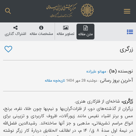
تصاویر مقاله
مشخصات مقاله
اشتراک گذاری
متن مقاله
زرگری
نویسنده (ها)
:
مهبانو علیزاده
آخرین بروز رسانی
:
دوشنبه 28 مهر 1404
تاریخچه مقاله
زَرْگَری،
شاخه‌ای از فلزکاری هنری.
زرگران از گذشته‌های دور، از فلزات‌گران‌بها و نیم‌بها چون طلا، نقره، برنج،
مس و برنز اشیاء نفیس مانند زیورآلات، ظروف کاربردی و تزیینی برای
انواع مراسم تشریفاتی، مذهبی و جز آنها ساخته‌اند. رشیدالدین فضل‌الله
در نیمۀ اول سدۀ ۸ ق/ ۱۴ م، در
لطائف الحقایق
دربارۀ کار زرگر نوشته