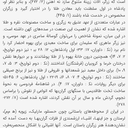
است که زرگر، آلات زرینۀ متنوع سازد نه آهنی (۲/ ۶۷۲)، و بنابر نظر او،
پادشاه در اول سلطنت باید معادن طلا را در اختیار گیرد و زرگران
مخصوص در خدمت شاه باشند (۱/ ۴۴۵).
در عبارات متعددی از
عهد عتیق
به زرگری و ساخت مصنوعات نقره و طلا
اشاره شده که نشان از اهمیت این صنعت در سده‌های کهن داشته است.
در این میان، نمونۀ شاخص را می‌توان گوسالۀ سامری در عهد موسى، و
نیز زرگر ماهری که سلیمان برای ساخت معبدی برای یهوه احضار کرد را
نام برد (نک‍ : داوران، ۱۷: ۳۳؛ اول پادشاهان، ۱۲: ۲۸ بب‍ ؛ نیز دوم تواریخ،
۲: ۷، ۱۴)؛ همچنین درون خانۀ یهوه را از طلا پوشاندند و بر دیوارها نقش
درختان خرما و کروبیان (فرشتگان) انداختند (نک‍ : دوم تواریخ، ۳: ۵، ۷،
۹، ۱۰). برای داخل معبد نیز شمعدانها و ظروفی از طلا و نیز از برنج صیقلی
ساختند (نک‍ : دوم تواریخ، ۴: ۷- ۸، ۱۶، ۱۹-۲۲ ؛ اول پادشاهان، ۶: ۴۵-۵۱؛
برای دیگر روایات، نک‍ : داوران، ۱۷: ۴). در
شاهنامۀ
فردوسی به نحوۀ
ساخت تخت طاقدیس با سنگهای گران‌بها که انواعی از نقوش را براساس
نجوم، گردش ماه و سال بر آن نقش کردند، اشاره شده است (۸/ ۲۷۲-
۲۷۸).
در ایران از محوطه‌های باستانی چون حسنلو، مارلیک، زیویه (ه‍ م‌م)،
لرستان و جز اینهـا، اشیـاء ارزشمندی از فلزات گران‌بهـا به دست آمده که
نشان‌دهندۀ هنر زرگران باستان است. آنها اشیائی با اشکال منحصربه‌فرد،