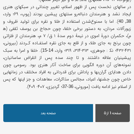
در سالهای نخست پس از ظهور اسلام، تغییر چندانی در سبکهای هنری
ایجاد نشد و هنرمندان دنباله‌رو سنتهای پیشین بودند (پوپ، ۶۹؛ وارد،
). اما با ممنوع‌شدن استفاده از طلا و نقره برای تولید ظروف و
38, 40
زیورآلات مردان، به دستور برخی خلفا، چون حجاج بن یوسف ثقفی (ه‍
م)، حکمران دورۀ اموی در نیمۀ دوم سدۀ ۱ ق/ ۷ م، هنرمندان از فلزاتی
چون برنج به جای طلا، و از قلع به جای نقره استفـاده کـردند (بیرونی،
۴۳۱-۴۳۲؛ نک‍ : جوهری، ۳۱۳-۳۱۴، ۳۱۹؛ وارد،
). خلفا و امرا به سبک
14-15
پیشینیان علاقه داشتند و تا چند سده پس از انقراض ساسانیان،
نمونه‌های آن دوره الگویی برای ساخت آثار هنری بود. رسومی چون
دادن هدایای گران‌بها و پاداش برای قدردانی به افراد مختلف در زمانهایی
خاص چون جشنها، اعیاد، مجالس مذاکرات، معاهدات و جز اینها که پس
از اسلام نیز ادامه یافت (مورونی،
؛ گردیزی، ۴۰۷- ۴۰۹).
36-37
صفحه
۱
از۵
صفحه بعد