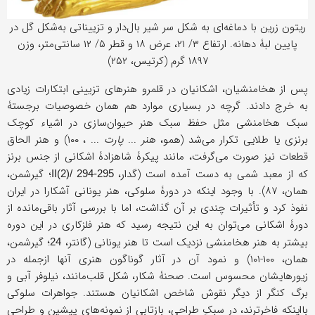
ریتون زرین با دماغه‌ای به شکل سر شیر بال‌دار و تزییناتی به‌شکل گل در
پایین لبۀ دهانه. ارتفاع ۳/ ۲۱، عرض ۱۸ و قطر ۵/ ۱۲ سانتی‌متر، وزن
۱۸۹۷ گرم (کرتیس، ۲۵۲)
پس از هخامنشیان، اشکانیان در قلمرو هنرهای تزیینی ابتکارات زیادی
به خرج دادند. گرچه در بسیاری موارد هم همان خصوصیات برجستۀ
سبک هخامنشی مثل حفظ سبک هنر حیوان‌سازی در اشیاء کوچک
برنزی یا طلایی تکرار می‌شد (همو،
هنر
...
پارت
... ، ۱۰۰) و هنر الحاق
قطعات نیز صورت می‌گرفت، مانند پيکرۀ شاهزادۀ اشکانی از جنس برنز
که از معبد شمی به دست آمده است (گدار،
؛ گیرشمن،
II(2)/ 294-295
همان، ۸۷). با وجود اینکه در دورۀ سلوکی، هنر یونانی آشکارا در ایران
نفوذ کرد و تأثیرات چندی بر آن گذاشت، اما با بررسی آثار باقی‌مانده از
دورۀ اشکانی می‌توان به این نتیجه رسید که هنر فلزکاری در این دوره
بیشتر به هنر هخامنشی نزدیک است تا هنر یونانی (گانتر،
؛ گیرشمن،
24
همان، ۱۰۰-۱۰۱) و نمود آن در آثار گوناگون هنری آنها ازجمله در
زیورهایشان محسوس است. صحنۀ شکار، شکل قلب‌مانند، نیلوفر آبی و
برگ کنگر از دیگر نقوش شاخص اشکانیان هستند. جواهرات سلوکی
بااینکه فاخرترند، در سبکِ طراحی، بازتابی از نمونه‌های پیشین و طراحی