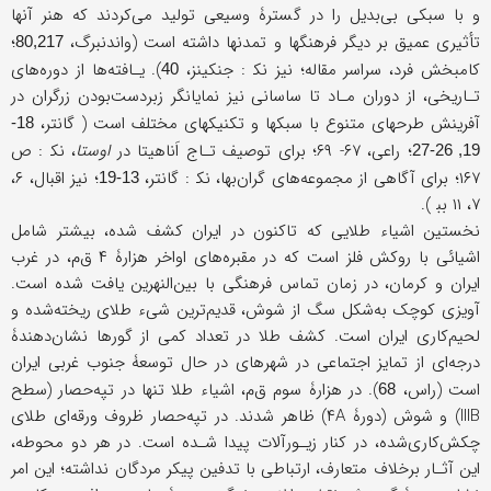
و با سبکی بی‌بدیل را در گسترۀ وسیعی تولید می‌کردند که هنر آنها
تأثیری عمیق بر دیگر فرهنگها و تمدنها داشته است (واندنبرگ،
؛
80,217
کامبخش فرد، سراسر مقاله؛ نیز نک‍ : جنکینز،
). یـافته‌ها از دوره‌های
40
تـاریخی، از دوران مـاد تا ساسانی نیز نمایانگر زبردست‌بودن زرگران در
آفرینش طرحهای متنوع با سبکها و تکنیکهای مختلف است ( گانتر،
18-
؛ راعی، ۶۷- ۶۹؛ برای توصیف تـاج اَناهیتا در
اوستا
، نک‍ : ص
19, 26-27
۱۶۷؛ برای آگاهی از مجموعه‌های گران‌بها، نک‍ : گانتر،
؛ نیز اقبال، ۶،
13-19
۷، ۱۱ بب‍ ).
نخستین اشیاء طلایی که تاکنون در ایران کشف شده، بیشتر شامل
اشیائی با روکش فلز است که در مقبره‌های اواخر هزارۀ ۴ ق‌م، در غرب
ایران و کرمان، در زمان تماس فرهنگی با بین‌النهرین یافت شده است.
آویزی کوچک به‌شکل سگ از شوش، قدیم‌ترین شیء طلای ریخته‌شده و
لحیم‌کاری ایران است. کشف طلا در تعداد کمی از گورها نشان‌دهندۀ
درجه‌ای از تمایز اجتماعی در شهرهای در حال توسعۀ جنوب غربی ایران
است (راس،
). در هزارۀ سوم ق‌م، اشیاء طلا تنها در تپه‌حصار (سطح
68
IIIB) و شوش (دورۀ ۴A) ظاهر شدند. در تپه‌حصار ظروف ورقه‌ای طلای
چکش‌کاری‌شده، در کنار زیـورآلات پیدا شـده است. در هر دو محوطه،
این آثـار برخلاف متعارف، ارتباطی با تدفین پيکر مردگان نداشته؛ اين امر