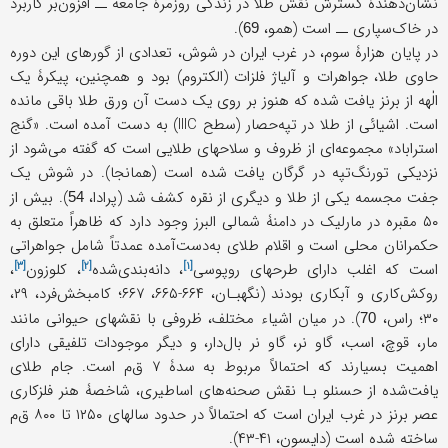
نشان‌دهندۀ گسترش نقش طلا در زندگی روزمرۀ جامعه ــ افزون‌بر کاربرد
در خاک‌سپاری ــ است (همو،
).
69
در پایان هزارۀ سوم، در غرب ایران در شوش، تعدادی از گورهای این دوره
حاوی طلا، جواهرات و آلیاژ فلزات (الکتروم) بود و همچنین، پیکرۀ یک
الٰهه از برنز یافت‌ شده که هنوز بر روی یک دست آن ورق طلا باقی مانده
است. اشیائی از طلا در تپه‌حصار (سطح IIIC) به دست آمده است. «گنج
استراباد» مجموعه‌ای از ظروف و سلاحهای طلایی است که گفته می‌شود از
نزدیکی تورنگ‌تپه در گرگان یافت شده است (همانجا). در شوش یک
جفت مجسمه یکی از طلا و دیگری از نقره کشف شد (پرادا،
). بیش از
54
۵۰ مقبره در مارلیک در دامنۀ شمالی البرز وجود دارد که ظاهراً متعلق به
حکمرانان محلی است و اقلام طلای به‌دست‌آمده عمدتاً شامل جواهراتی
[۳]
[۲]
[۱]
است که اغلب دارای طرحهای
روپوسی
،
دانه‌بندی‌شده
،
کلوزون
،
روکش‌کاری و آبکاری بودند (نگهبـان، ۶۶۴-۶۶۵، ۶۶۷؛ کامبخش‌فرد، ۲۹،
۳۰؛ راس،
). در ميان اشياء مختلف، ظروفی با نقشهای حیوانی مانند
70
مار، قوچ، اسب، گاو نر، گاو نر بال‌دار، و دیگر موجودات تلفیقی دارای
اهميت بسيارند که احتمالاً مربوط به سدۀ ۷ ق‌م است. جام طلای
يافت‌شده از حسنلو بـا نقش صحنه‌های اساطیری، شاخصۀ هنر فلزکاری
عصر برنز در غرب ایران است که احتمالاً در حدود سالهای ۱۲۵۰ تا ۸۰۰ ق‌م
ساخته شده است (دایسون، ۴۱-۴۳).