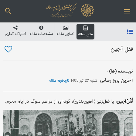
تصاویر مقاله
مشخصات مقاله
اشتراک گذاری
متن مقاله
قفل آجین
نویسنده (ها)
:
آخرین بروز رسانی
:
شنبه 27 تیر 1405
تاریخچه مقاله
قُفْلْ‌آجین،
یا قفل‌زنی (آهین‌بندی)، گونه‌ای از مراسم سوگ در ایام محرم.