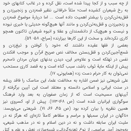
از چه سبب و از کجا پیدا شده است، نقل کرده و در غالب کتابهای خود
به رخ شیعیان کشیده است؛ مثلاً خرافاتی نظیر قمه‌زدن و زنجیرزدن و
قفل‌به‌تن‌کردن را بیشتر اهمیت داده است ... اما دربارۀ موضوع قمه‌زدن
و زنجیرزدن و قفل‌به‌تن‌کردن و مانند آنها هیچ‌گونه حدیثی یا خبری نبوده
و نیست و هیچ‌یک از دانشمندان و عقلا و انبوه شیعیان تاکنون همچو
کاری نکرده‌اند و سخت از این کارها بیزارند» (سراج، ۵۸- ۵۹).
بعضی از فقها عقیده داشتند که «خود را کوفتن و تیغ‌زدن و
شمع‌آجین‌کردن و قفل‌بستن مخالف نص صریح
قرآن
و موجب افکندن
نفس در تهلکه است و علاوه‌بر این، دیدن بدنهای عریان مردان نامحرم
پیش از اینکه مایۀ ثواب باشد، سبب گناه است و به قصد کاری مستحب
نمی‌توان به کار حرام دست زد» (همایونی، ۱۷).
علی شریعتی نیز ضمن اشاره به مخالفت علما، این مناسک را فاقد ریشه
در سنت ایرانی و اسلامی دانسته و معتقد است این آیین برگرفته از
آیینهای مسیحیت است که از زمان صفویان به بعد وارد فرهنگ
سوگواری ایرانیان شده است (ص ۱۶۸-۱۷۳). پیش از او، کسروی نیز
همین نظریه را بیان کرده بود (ص ۴۵، ۶۶، ۷۱). شریعتی می‌نویسد:
«ناگهان در ایران سمبلها و مراسم و مظاهر کاملاً تازه‌ای که هرگز نه در
ملیت ایران سابقه داشت و نه در دین اسلام و نه در مذهب شیعی،
به‌وجود آمد. مراسمی از نوع تعزیه‌گردانی، شبیه‌سازی نعش و علم و کتل