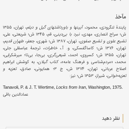
مآخذ
پایندۀ لنگرودی، محمود،
آیینها و باورداشتهای گیل و دیلم
، تهران، ۱۳۵۵
ش؛ سراج انصاری، مهدی،
نبرد با بی‌دینی
، قم، ۱۳۴۵ ش؛ شریعتی، علی،
تشیع علوی و تشیع صفوی
، تهران، ۱۳۸۷ ش؛ شهری، جعفر،
طهران قدیم
،
تهران، ۱۳۷۶ ش؛ کاساگفسکی، و. آ.،
خاطرات
، ترجمۀ عباسقلی جلی،
تهران، ۱۳۵۵ ش؛ کسروی، احمد،
شیعی‌گری
، بی‌جا، بی‌تا؛ میرشکرایی،
محمد، «مردم‌شناسی و فرهنگ عامه»،
کتاب گیلان
، به کوشش ابراهیم
اصلاح عربانی، تهران، ۱۳۷۴ ش، ج ۳؛ همایونی، صادق،
تعزیه و
تعزیه‌خوانی
، شیراز، ۱۳۵۳ ش؛ نیز:
Tanavoli, P. & J. T. Wertime,
Locks from Iran
, Washington, 1975.
عمادالدین باقی
نظر دهید