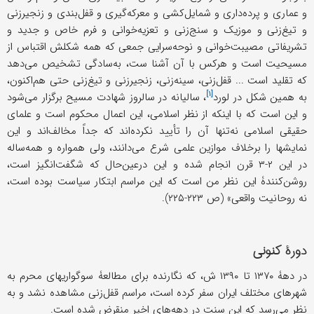
و عماری و پرده‌داری و شمایل‌کشی و معرکه‌گیری و قفل‌بندی و زنجیرزنی
و تیغ‌زنی و موزیک و سنج‌زنی و تعزیه‌خوانی و فرم خاص و جدید و
تشریفاتی مصیبت‌خوانی و نوحه‌سرایی جمعی که همه شکلش اقتباس از
مسیحیت است و هرکس با آن آشنا ست، به‌سادگی تشخیص می‌دهد
که تقلید است ... قفل‌زنی، سینه‌زنی، زنجیرزنی و تیغ‌زنی حتى هم‌اکنون،
[۱]
به همین شکل در
لورد
، سالیانه در سالروز شهادت مسیح برگزار می‌شود
و این است که با اینکه از نظر اسلامی، این اعمال محکوم است و علمای
حقیقی اسلامی نه‌تنها آن را تأیید نکرده‌اند که جداً مخالف‌اند و این
نمایشها را برخلاف موازین علمی شرع می‌دانند، ولی همواره و همه‌ساله
در این ۲-۳ قرن انجام شده و این درعین‌حال که شگفت‌انگیز است،
روشن‌کنندۀ این نظر من است که این مراسم ابتکار سیاست بوده است،
نه روحانیت واقعی» (ص ۲۲۳-۲۲۵).
دورۀ کنونی
در دهۀ ۱۳۷۰ تا ۱۳۹۰ ش، که نگارنده برای مطالعۀ سوگواریهای محرم به
شهرهای مختلف ایران سفر کرده است، مراسم قفل‌زنی مشاهده نشد و به
نظر می‌رسد که این سنت در دهه‌های اخیر منقرض شده است.