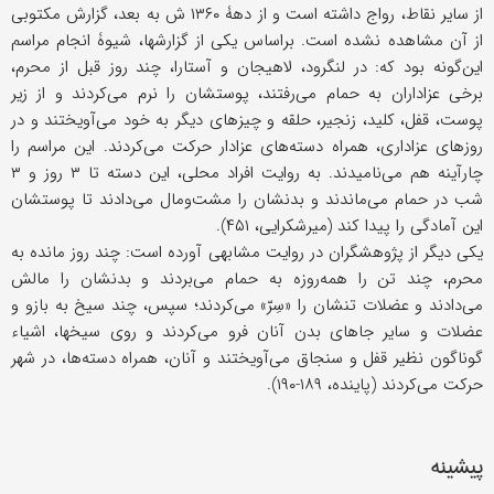
از سایر نقاط، رواج داشته است و از دهۀ ۱۳۶۰ ش به بعد، گزارش مکتوبی
از آن مشاهده نشده است. براساس یکی از گزارشها، شیوۀ انجام مراسم
این‌گونه بود که: در لنگرود، لاهیجان و آستارا، چند روز قبل از محرم،
برخی عزاداران به حمام می‌رفتند، پوستشان را نرم می‌کردند و از زیر
پوست، قفل، کلید، زنجیر، حلقه و چیزهای دیگر به خود می‌آویختند و در
روزهای عزاداری، همراه دسته‌های عزادار حرکت می‌کردند. این مراسم را
چارآینه هم می‌نامیدند. به روایت افراد محلی، این دسته تا ۳ روز و ۳
شب در حمام می‌ماندند و بدنشان را مشت‌ومال می‌دادند تا پوستشان
این آمادگی را پیدا کند (میرشکرایی، ۴۵۱).
یکی دیگر از پژوهشگران در روایت مشابهی آورده است: چند روز مانده به
محرم، چند تن را همه‌روزه به حمام می‌بردند و بدنشان را مالش
می‌دادند و عضلات تنشان را «سِرّ» می‌کردند؛ سپس، چند سیخ به بازو و
عضلات و سایر جاهای بدن آنان فرو می‌کردند و روی سیخها، اشیاء
گوناگون نظیر قفل و سنجاق می‌آویختند و آنان، همراه دسته‌ها، در شهر
حرکت می‌کردند (پاینده، ۱۸۹-۱۹۰).
پیشینه