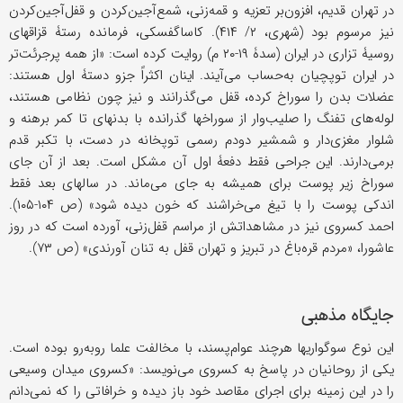
در تهران قدیم، افزون‌بر تعزیه و قمه‌زنی، شمع‌آجین‌کردن و قفل‌آجین‌کردن
نیز مرسوم بود (شهری، ۲/ ۴۱۴). کاساگفسکی، فرمانده رستۀ قزاقهای
روسیۀ تزاری در ایران (سدۀ ۱۹-۲۰ م) روایت کرده است: «از همه پرجرئت‌تر
در ایران توپچیان به‌حساب می‌آیند. اینان اکثراً جزو دستۀ اول هستند:
عضلات بدن را سوراخ کرده، قفل می‌گذرانند و نیز چون نظامی هستند،
لوله‌های تفنگ را صلیب‌وار از سوراخها گذرانده با بدنهای تا کمر برهنه و
شلوار مغزی‌دار و شمشیر دودم رسمی توپخانه در دست، با تکبر قدم
برمی‌دارند. این جراحی فقط دفعۀ اول آن مشکل است. بعد از آن جای
سوراخ زیر پوست برای همیشه به جای می‌ماند. در سالهای بعد فقط
اندکی پوست را با تیغ می‌خراشند که خون دیده شود» (ص ۱۰۴-۱۰۵).
احمد کسروی نیز در مشاهداتش از مراسم قفل‌زنی، آورده است که در روز
عاشورا، «مردم قره‌باغ در تبریز و تهران قفل به تنان آورندی» (ص ۷۳).
جایگاه مذهبی
این نوع سوگواریها هرچند عوام‌پسند، با مخالفت علما روبه‌رو بوده است.
یکی از روحانیان در پاسخ به کسروی می‌نویسد: «کسروی میدان وسیعی
را در این زمینه برای اجرای مقاصد خود باز دیده و خرافاتی را که نمی‌دانم