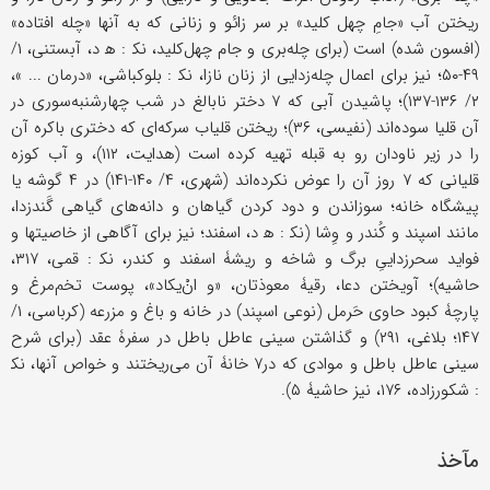
ریختن آب «جامِ چهل کلید» بر سر زائو و زنانی که به آنها «چله افتاده»
(افسون شده) است (برای چله‌بری و جام چهل‌کلید، ﻧﻜ : ﻫ د، آبستنی، ۱/
۴۹-۵۰؛ نیز برای اعمال چله‌زدایی از زنان نازا، ﻧﻜ : بلوکباشی، «درمان ... »،
۲/ ۱۳۶-۱۳۷)؛ پاشیدن آبی که ۷ دختر نابالغ در شب چهارشنبه‌سوری در
آن قلیا سوده‌اند (نفیسی، ۳۶)؛ ریختن قلیاب سرکه‌ای که دختری باکره آن
را در زیر ناودان رو به قبله تهیه کرده است (هدایت، ۱۱۲)، و آب کوزه
قلیانی که ۷ روز آن را عوض نکرده‌اند (شهری، ۴/ ۱۴۰-۱۴۱) در ۴ گوشه یا
پیشگاه خانه؛ سوزاندن و دود کردن گیاهان و دانه‌های گیاهی گَندزدا،
مانند اسپند و کُندر و وِشا (ﻧﻜ : ﻫ د، اسفند؛ نیز برای آگاهی از خاصیتها و
فواید سحرزداییِ برگ و شاخه و ریشۀ اسفند و کندر، ﻧﻜ : قمی، ۳۱۷،
حاشیه)؛ آویختن دعا، رقیۀ معوذتان، «و انْ‌یکاد»، پوست تخم‌مرغ و
پارچۀ کبود حاوی حَرمل (نوعی اسپند) در خانه و باغ و مزرعه (کرباسی، ۱/
۱۴۷؛ بلاغی، ۲۹۱) و گذاشتن سینی عاطل باطل در سفرۀ عقد (برای شرح
سینی عاطل باطل و موادی که در۷ خانۀ آن می‌ریختند و خواص آنها، ﻧﻜ
: شکورزاده، ۱۷۶، نیز حاشیۀ ۵).
مآخذ