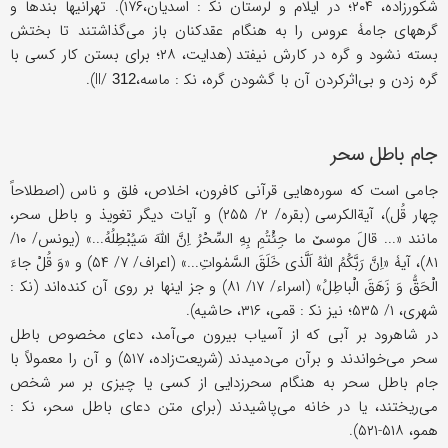
شکورزاده، ۲۰۴؛ در ایلام و لرستان ﻧﻜ : اسدیان،۱۷۶). تهرانیها بندها و
گرههای جامۀ عروس را به هنگام عقدکنان باز می‌گذاشتند تا بختش
بسته نشود و گره در کارش نیفتد (هدایت، ۲۸؛ برای بستن کار کسی با
گره زدن و بی‌اثرکردن آن با گشودن گره، ﻧﻜ : ماسه،II/
).
312
جام باطل سحر
جامی است که سوره‌هایی قرآنی کافرون، اخلاص، فلق و ناس (اصطلاحاً
چهار قُل)، آیةالکرسی (بقره/ ۲/ ۲۵۵) و آیات دیگر تغویذ و باطل سحر،
مانند «... قالَ موسێ ما جِئْتُمِ بِهِ السِّحْرُ اِنَّ اللّهَ سَیُبْطِلُهُ...» (یونس/ ۱۰/
۸۱)، آیۀ «اِنَّ رَبَّکُمُ اللّهُ اَلَّذی خَلَقَ السَّمٰواتِ...» (اعراف/ ۷/ ۵۴) و «وَ قُلْ جاءَ
الْحَقُّ وَ زَهَقَ الْباطِلُ» (اسراء/ ۱۷/ ۸۱) و جز اینها بر روی آن کنده‌اند (ﻧﻜ :
شهری، ۱/ ۵۳۵؛ نیز ﻧﻜ : قمی، ۳۱۶، حاشیه).
در شاهرود بر آبی که از آسیاب بیرون می‌آمد، دعای مخصوص باطل
سحر می‌خواندند و برآن می‌دمیدند (شریعت‌زاده، ۵۱۷) و آن را معمولاً با
جام باطل سحر به هنگام سحرزدایی از کسی یا چیزی بر سر شخص
می‌ریختند، یا در خانه می‌پاشیدند (برای متن دعای باطل سحر، ﻧﻜ :
همو، ۵۱۸-۵۲۱).