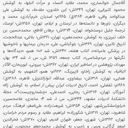
آقاجمال خوانساری، محمد،
عقاید النساء و مرآت البلها
، به کوشش
محمود کتیرایی، تهران، ۱۳۴۹ش؛ ابن خلدون،
مقدمة
، به کوشش علی
عبدالواحد وافی، قاهره، ۱۳۸۴ق/ ۱۹۶۵م؛ اسدیان خرم‌آبادی، محمد و
دیگران،
باورها و دانسته‌ها در لرستان و ایلام
، تهران، ۱۳۵۸ش؛
اوستا
،
ترجمۀ جلیل دوستخواه، تهران، ۱۳۷۴ش؛
برهان قاطع
، محمدحسین بن
خلف تبریزی، به کوشش محمدمعین، تهران، ۱۳۶۱ش؛ بلاغی، عبدالحجت،
تاریخ نائین
، تهران، ۱۳۶۹ش؛ بلوکباشی، علی، «درمان بیماریها و ناخوشیها
در پزشکی عامیانه»،
کتاب هفته
، ۱۳۴۲ش، ﺷﻤ ۱۰۲؛ همو، «دیدگاه‌ها و
نگرشها در مردم‌شناسی»، کتاب جمعه، ۱۳۵۹ ش، س ۱، شم‍ ۳۴؛ بهار،
مهرداد،
پژوهشی در اساطیر ایران
، تهران، ۱۳۶۲ش؛ بیرونی، ابوریحان،
الآثار
الباقیة
، به کوشش زاخاو، لاپیزیگ، ۱۹۲۳م؛ همو،
التفهیم
، به کوشش
همایی، تهران، ۱۳۱۸ش؛ بیضاوی، عبدالله،
انوارالتنزیل
، قاهره، ۱۳۸۸ق/
۱۹۶۸م؛ تفضلی، احمد،
تاریخ ادبیات ایران پیش از اسلام
، به کوشش ژاله
آموزگار، تهران، ۱۳۷۶ش؛ رجایی، احمدعلی، «چشماروچیست؟»،
مجلۀ
دانشکدۀ ادبیات مشهد
، ۱۳۴۴ش، س ۱، ﺷﻤ ۴؛ ساعدی، غلامحسین،
خیاویامشکین‌شهر
، تهران، ۱۳۵۴ش؛ شریعت‌زاده، علی‌اصغر،
فرهنگ مردم
شاهرود
، تهران، ۱۳۷۱ش؛ شکورزاده؛ ابراهیم،
عقاید و رسوم مردم خراسان
،
تهران، ۱۳۶۳ش؛ شهری، جعفر،
طهران قدیم
، تهران، ۱۳۷۰ش؛ فخرالدین
اسعد گرگانی،
ویس و رامین
، به کوشش محمدجعفر محجوب، تهران،