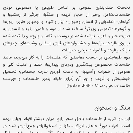
نخست طبقه‌بندی عمومی بر اساس طبیعی یا مصنوعی بودن
طلسمات،شامل برخی از احجار کریمه و سنگها؛ اجزائی از رستنیها و
گیاهان؛ اندامهایی از انسان وحیوان؛ ابزار واشیاء و لوحهای فلزی؛ زیورها
و گوهرها؛ تندیس وپیکرۀ ساخته شده از موم و خمیر؛ رقیه و افسون به
صورت حرز و تعویذ نوشته شده بر پوست و کاغذ و پارچه و یا کنده شده
بر روی فلز؛ دستواره‌ها و چشمواره‌های فلزی وسفالی وشیشه‌ای؛ چیزهای
ناپاک وآلوده و فضولات برخی حیوانات.
دوم طبقه‌بندی بر حسب مقاصدی که طلسمات را به کار می‌برند، مانند
طلسمات مخصوص پیشگیری ودرمان بیماریها؛ حفظ و امنیت کلی و
عمومی از خطرات وآسیبها؛ به دست آوردن قدرت جسمانی؛ تحصیل
خوشبختی و ثروت و جز آن (برای طبقه بندی طلسمات و فهرست
طلسمات هر رده، ﻧﻜ : ERE، همانجا).
سنگ و استخوان
این دو شیء از طلسمات باطل سحر رایج میان بیشتر اقوام جهان بوده
است. اعراب دورۀ جاهلی انواع سنگها و استخوانهای جمع‌آوری شده در