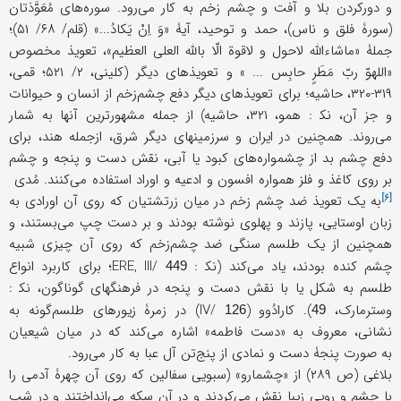
و دورکردن بلا و آفت و چشم زخم به کار می‌رود. سوره‌های مُعَوَّذتان
(سورۀ فلق و ناس)، حمد و توحید، آیۀ «وَ اِنْ یَکادُ...» (قلم/ ۶۸/ ۵۱)؛
جملۀ «ماشاءالله لاحول و لاقوة الّا بالله العلی العظیم»، تعویذ مخصوص
«اللهوّ ربّ مَطَرٍ حابِس ... » و تعویذهای دیگر (کلینی، ۲/ ۵۲۱؛ قمی،
۳۱۹-۳۲۰، حاشیه؛ برای تعویذهای دیگر دفع چشم‌زخم از انسان و حیوانات
و جز آن، ﻧﻜ : همو، ۳۲۱، حاشیه) از جمله مشهورترین آنها به شمار
می‌روند. همچنین در ایران و سرزمینهای دیگر شرق، ازجمله هند، برای
دفع چشم بد از چشمواره‌های کبود یا آبی، نقش دست و پنجه و چشم‌
بر روی کاغذ و فلز همواره افسون و ادعیه و اوراد استفاده می‌کنند.
مُدی
[۶]
به یک تعویذ ضد چشم زخم در میان زرتشتیان که روی آن اورادی به
زبان اوستایی، پازند و پهلوی نوشته بودند و بر دست چپ می‌بستند، و
همچنین از یک طلسم سنگی ضد چشم‌زخم که روی آن چیزی شبیه
چشم کنده بودند، یاد می‌کند (ﻧﻜ : ERE, III/
؛ برای کاربرد انواع
449
طلسم به شکل یا با نقش دست و پنجه در فرهنگهای گوناگون، ﻧﻜ :
وسترمارک،
). کارادُوو (IV/
) در زمرۀ زیورهای طلسم‌گونه به
126
49
نشانی، معروف به «دست فاطمه» اشاره می‌کند که در میان شیعیان
به صورت پنجۀ دست و نمادی از پنج‌تن آل عبا به کار می‌رود.
بلاغی (ص ۲۸۹) از «چشمارو» (سبویی سفالین که روی آن چهرۀ آدمی را
با چشم و رویی زیبا نقش می‌کردند و در آن سکه می‌انداختند و در شب