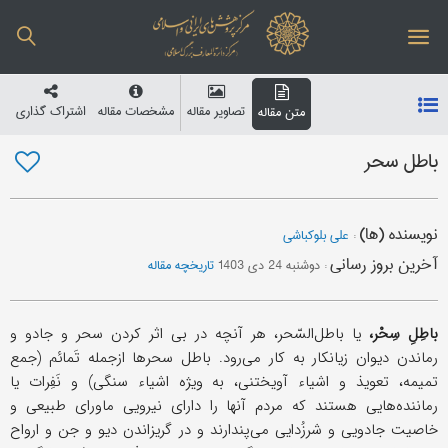
تصاویر مقاله
مشخصات مقاله
اشتراک گذاری
متن مقاله
باطل سحر
نویسنده (ها)
:
علی بلوکباشی
آخرین بروز رسانی
:
دوشنبه 24 دی 1403
تاریخچه مقاله
باطِلِ سِحْر،
یا باطل‌السّحر، هر آنچه در بی اثر کردن سحر و جادو و
رماندن دیوان زیانکار به کار می‌رود. باطل سحرها ازجمله تَمائم (جمع
تمیمه، تعویذ و اشیاء آویختنی، به ویژه اشیاء سنگی) و نَفِرات یا
رماننده‌هایی هستند که مردم آنها را دارای نیرویی ماورای طبیعی و
خاصیت جادویی و شرزُدایی می‌پندارند و در گریزاندن دیو و جن و ارواح