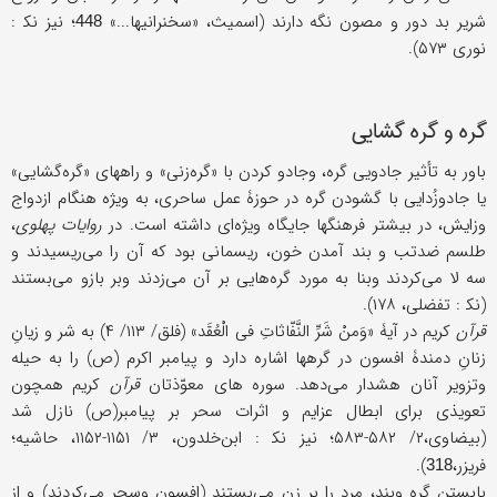
شریر بد دور و مصون نگه دارند (اسمیث، «سخنرانیها...»
؛ نیز ﻧﻜ :
448
نوری ۵۷۳).
گره و گره گشایی
باور به تأثیر جادویی گره، وجادو کردن با «گره‌زنی» و راههای «گره‌گشایی»
یا جادوزُدایی با گشودن گره در حوزۀ عمل ساحری، به ویژه هنگام ازدواج
وزایش، در بیشتر فرهنگها جایگاه ویژه‌ای داشته است. در
روایات پهلوی
،
طلسم ضدتب و بند آمدن خون، ریسمانی بود که آن را می‌ر‌یسیدند و
سه لا می‌کردند وبنا به مورد گره‌هایی بر آن می‌زدند وبر بازو می‌بستند
(ﻧﻜ : تفضلی، ۱۷۸).
قرآن
کریم در آیۀ «وَمنْ شَرِّ النَّفّاثاتِ فی الْعُقَد» (فلق/ ۱۱۳/ ۴) به شر و زیانِ
زنانِ دمندۀ افسون در گرهها اشاره دارد و پیامبر اکرم (ص) را به حیله
وتزویر آنان هشدار می‌دهد. سوره های معوّذتان
قرآن
کریم همچون
تعویذی برای ابطال عزایم و اثرات سحر بر پیامبر(ص) نازل شد
(بیضاوی،۲/ ۵۸۲-۵۸۳؛ نیز ﻧﻜ : ابن‌خلدون، ۳/ ۱۱۵۱-۱۱۵۲، حاشیه؛
فریزر،
).
318
بابستن گره وبند، مرد را بر زن می‌بستند (افسون وسحر می‌کردند) و از