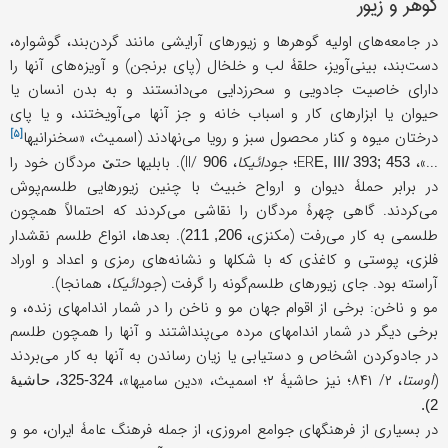
گوهر و زیور
در جامعه‌های اولیه گوهرها و زیورهای آرایشی مانند گردن‌بند، گوشواره،
دست‌بند، بینی‌آویز، حلقۀ لب و خلخال (پای برنجن) و آویزه‌های آنها را
دارای خاصیت جادویی و سحرزدایی می‌دانستند و به بدن انسان یا
حیوان یا ابزارهای کار و اسباب خانه و جز آنها می‌آویختند، و یا پای
[۵]
درختان میوه و کنار محصول سبز و رویا می‌نهادند (اسمیث، «
سخنرانیها
...»، ER
؛
جودائیکا
، II/
). بابلیها حتێ مردگان خود را
906
E, III/ 393; 453
در برابر حملۀ دیوان و ارواح خبیث با چنین زیورهایی طلسم‌پوش
می‌کردند. گاهی چهرۀ مردگان را نقاشی می‌کردند که احتمالاً همچون
طلسمی به کار می‌رفت (مکنزی،
). بعدها، انواع طلسم نقشدار
206, 211
فلزی، پوستی و کاغذی که با شکلها و نشانه‌های رمزی و اعداد و اوراد
آراسته بود. جای زیورهای طلسم‌گونه را گرفت (
جودائیکا
، همانجا).
مو و ناخن: برخی از اقوام جهان مو و ناخن را در شمار اندامهای زنده، و
برخی دیگر در شمار اندامهای مرده می‌پنداشتند و آنها را همچون طلسم
در جادوکردن اشخاص و دستیابی یا زیان رساندن به آنها به کار می‌بردند
(
اوستا
، ۲/ ۸۴۱؛ نیز حاشیۀ ۲؛ اسمیث، «دین سامیها»،
324-325، حاشیۀ
2).
در بسیاری از فرهنگهای جوامع امروزی، از جمله فرهنگ عامۀ ایران، مو و