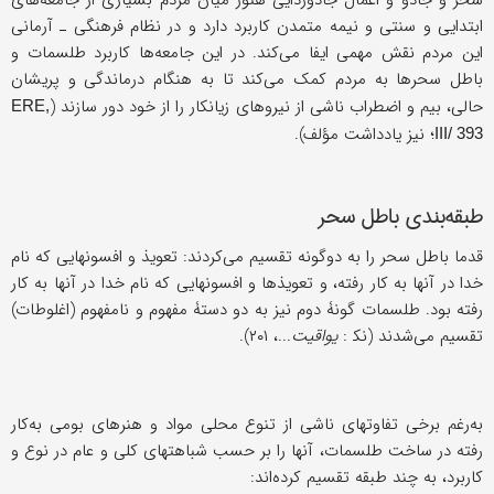
سحر و جادو و اعمال جادوزدایی هنوز میان مردم بسیاری از جامعه‌های
ابتدایی و سنتی و نیمه متمدن کاربرد دارد و در نظام فرهنگی ـ آرمانی
این مردم نقش مهمی ایفا می‌کند. در این جامعه‌ها کاربرد طلسمات و
باطل سحرها به مردم کمک می‌کند تا به هنگام درماندگی و پریشان
حالی، بیم و اضطراب ناشی از نیروهای زیانکار را از خود دور سازند (
ERE,
؛ نیز یادداشت مؤلف).
III/ 393
طبقه‌بندی باطل سحر
قدما باطل سحر را به دوگونه تقسیم می‌کردند: تعویذ و افسونهایی که نام
خدا در آنها به کار رفته، و تعویذها و افسونهایی که نام خدا در آنها به کار
رفته بود. طلسمات گونۀ دوم نیز به دو دستۀ مفهوم و نامفهوم (اغلوطات)
تقسیم می‌شدند (ﻧﻜ :
یواقیت
...، ۲۰۱).
به‌رغم برخی تفاوتهای ناشی از تنوع محلی مواد و هنرهای بومی به‌کار
رفته در ساخت طلسمات، آنها را بر حسب شباهتهای کلی و عام در نوع و
کاربرد، به چند طبقه تقسیم کرده‌اند: