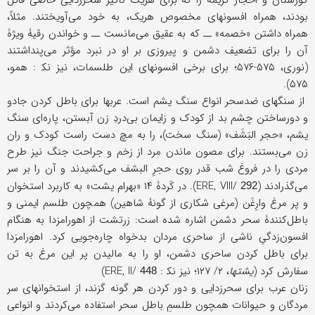
گورستان و احجار کریمه را که برای هریک تأثیر سحرزدایی خاصی قائل
بودند، همراه افسونهای مخصوص هریک، به خود می‌آویختند. مثلاً،
همراه داشتن «خصمه» ــ که به عقیق می‌مانست ــ و خواندن رقیۀ ویژۀ
آن را برای تضعیف دشمن و پیروزی بر او در نبرد مؤثر می‌پنداشتند
(نوری، ۵۷۵-۵۷۶؛ برای برخی افسونهای این طلسمات، نیز ﻧﻜ : همو،
۵۷۵).
از سنگهای ضدسحر انواع سنگ یشم است. عربها برای باطل کردن جادو
و دورساختن چشم بد از کودک و زایمان بی‌دردِ زن آبستن، پاره‌ای سنگ
یشم، «حجر البَشَف» (سنگ سخت)، را به مچ دست راست کودک و ران
زن می‌بستند. برای مصون ماندن مرد از زخم و جراحت جنگ نیز طرح
مردی را در فروغ شب قدر روی حجرِ البشف می‌کشیدند و آن را بر سر
می‌گذرادند (ERE, VIII/
). در کَردۀ ۱۴ «بهرام یشت» به کاربرد استخوان
292
و پر مرغ وارِغَن (مرغی شکاری از گونۀ شاهین) همچون طلسم ایمنی و
باطل‌کنندۀ سحر دشمن اشاره شده است: زرتشت از اهورامزدا به هنگام
افسون‌زدگیِ ناشی از ساحری مردان بدخواه چاره‌جویی کرد. اهورامزدا
برای باطل کردن ساحری دشمن، او را به مالیدن پر این مرغ به تن
سفارش کرد (
یشتها
، ۲/ ۱۲۷؛ نیز ﻧﻜ : ERE, II/
)
448
زنان عرب برای سحرزدایی و دور کردن هر گونه گزند، از استخوانهای سر
مردگان و حیوانات همچون طلسمِ باطل سحر استفاده می‌کردند و انواعی