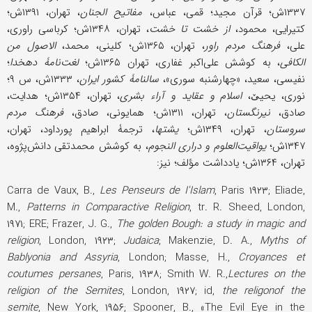
۱۳۳۷ش؛ قرآن مجید؛ قمی، عباس،
مفاتیح الجنان
، تهران، ۱۳۹۱ش؛
کتیرایی، محمود،
از خشت تا خشت
، تهران، ۱۳۴۸ش؛ کرباسی راوری،
علی،
فرهنگ مردم راور
، تهران، ۱۳۶۵ش؛ کلینی، محمد،
الاصول من
الکافی
، به کوشش علی‌اکبر غفاری، تهران ۱۳۶۵ش؛
لغت‌نامۀ دهخدا
؛
نفیسی، سعید، «چهارشنبه سوری»،
سالنامۀ کشور ایران
، ۱۳۳۳ش، س ۹؛
نوری، یحیێ،
اسلام و عقاید و آراء بشری
، تهران، ۱۳۵۴ش؛ هدایت،
صادق،
نیرنگستان
، تهران، ۱۳۱۱ش؛ همایونی، صادق،
فرهنگ مردم
سروستان
، تهران، ۱۳۴۹ش؛
یشتها
، ترجمۀ ابراهیم پورداود، تهران،
۱۳۴۷ش؛
یواقیت‌العلوم و دراری النجوم
، به کوشش محمدتقی دانش‌پژوه،
تهران، ۱۳۶۴ش؛ یادداشت مؤلف؛ نیز:
Carra de Vaux, B.,
Les Penseurs de I'Islam
, Paris ۱۹۲۳; Eliade,
M.,
Patterns in Comparactive Religion
, tr. R. Sheed, London,
۱۹۷۱; ERE; Frazer, J. G.,
The golden Bough: a study in magic and
religion
, London, ۱۹۲۳;
Judaica
; Makenzie, D. A.,
Myths of
Bablyonia and Assyria
, London; Masse, H.,
Croyances et
coutumes persanes
, Paris, ۱۹۳۸; Smith W. R.,
Lectures on the
religion of the Semites
, London, ۱۹۲۷; id,
the religonof the
semite
, New York, ۱۹۵۶; Spooner, B., «The Evil Eye in the