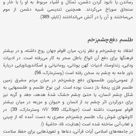
رساندن یا نابود کردن دشمن، تمثال و اشیاء مربوط به او را با خار و
سنجاق سوراخ می‌کردند. همچنین تندیسی شبیه دشمن از موم
می‌ساختند و آن را در آتش می‌انداختند (تایلر،
).
389
طلسم دفع‌چشم‌زخم
اعتقاد به چشم‌زخم و نظر زدن، میان اقوام جهان روج داشته، و در بیشتر
فرهنگها برای دفع آن انواع باطل سحر به کار می‌رفته است. در ادبیات
ودایی، زنداوستا، ادبیات کهن یونانی، رومانیانی و اسکاندویناویایی دربارۀ
باور عامه به چشم بد سخن رفته است (وسترمارک،
.
56)
از عمومی‌ترین طلسمهای دفع چشم‌زخم در میان مردم مشرق زمین
طلسم فلزی پنجۀ باز دست بوده است. این نوع طلسم و طلسمهایی به
شکل چشم انسان، یا حتێ چشم خشک شدۀ هدهد، جغد و گربه نیز
برای دورکردن اثر چشم بد از انسان و حیوان و مزرعه در میان بیشتر
اقوام عمومیت داشته است (
جودائیکا
، VI/
؛ وسترمارک،
). در
39
999
کاوشهای شوش یک طلسم چشم‌زخم مصری به دست آمده که از چینی
و لعاب‌آبی ساخته شده است (هدایت، ۱۵، حاشیۀ ۱).
در جامعه‌های اسلامی آیات قرآنی، دعاها و تعویذهایی برای حفظ سلامت