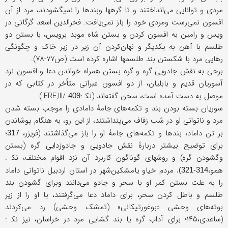
مردی و توانایی می‌انداختند و تا گرهها وبندها را نمی‎گشودند، مرد از آن
افسون نمی‌رست ومردی خود را باز نمی‌یافت. فخرالدین اسعد گرگانی در
ویس و رامین به افسون کردن و بستن شاه موبد برویس، با بستن دو
طلسم با آهن به یکدیگر و نهان‌کردن آن زیر در زیر خاک و چگونگی
رهایی مرد با شکستن بند طلسمها اشاره کرده است (ص۷۷-۷۸).
برخی به نقش جادویی گره و گره بستن همراه خواندن دعا و افسون نزد
آسوریان قدیم و بابلیان، از دو افسون عبرانی متأخر در کتابی که در
موصل به دست آمده است، سخن گفته‌اند (ﻧﻜ :ERE,III/
).
409
سوریان بسته بودن بند و تکمه‌های جامۀ دامادی را موجب بسته شدن
مرد و ناتوانی او در شب زفاف می‌پنداشتند، از این رو، به هنگام پوشاندن
بر تن داماد، بندها و تکمه‌های جامۀ او را باز می‌گذاشتند (فریزر،
؛
317
برای توضیح بیشتر دربارۀ نقش جادویی و جادوزدایی گره (بستن
وگشودن گره) و روشهای گوناگون کاربرد آن نزد اقوام مختلف، ﻧﻜ :
همو،
مردم خیاو یامشکین‌شهر در استان اردبیل ناتوانی داماد
314-321).
را به علت بستن کمر او با سحر و جادو می‌دانند وبرای گشودن بند
طلسم و باطل کردن سحر، برای داماد دعا می‌گرفتند، یا او را از زیر
بوته‌های وحشی «بوغورتیکانی» (تمشک وحشی) رد می‌کردند
(ساعدی،۱۴۵؛ برای آداب گره یا بند گشایی مرد در خراسان، نیز ﻧﻜ :