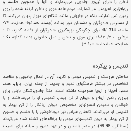
ناخن را دارای نیروی جادویی می‌پندارند و آنها را همچون طلسم و
رزم‌افزاری اهریمنی می‌شمارند. مردم عامه موی و ناخن گرفته شده را روی
زمین نمی‌اندازند، بلکه در جایهایی مانند شکافهای دیوار پنهان می‌کنند تا
از دسترس جادوگران و دشمنان دور بمانند (
اوستا
، همانجا؛ هدایت، ۷۴؛
ماسه، II/
؛ برای چگونگی بهره‌گیری جادوگران از «دُنبه گداز»، ﻧﻜ :
314
برهان
...، ۲/ ۸۸۳؛ برای موی و ناخن و عمل جادویی «دنبه گداز»، ﻧﻜ :
هدایت، همانجا، حاشیۀ ۳).
تندیس و پیکرده
ساختن عروسک و تندیس مومی و کاربرد آن در اعمال جادویی و مقاصد
تخاصمی در بیشتر فرهنگهای قدیم و جدید، از جمله ایران، بابل، هند،
مصر، آفریقا و اروپا عمومیت داشته است. مثلاً جادوپزشکان بابلی برای
بیرون راندن ارواح و دیوان از تن بیمار، تندیس او را می‌ساختند و با
خواندن و دمیدن افسونهای مخصوص دیوان زیانکار را از تن بیمار به
تندیس او می‌راندند. کاهنان عبرانی نیز دیوناخوشی را با طلسم و افسون
از تن بیمار به درون تندیسهای مومی یا بزغاله‌های کشته شده می‌کردند
(استاتلی،
در مصر باستان و در عهد عتیق و میانه برای آسیب
98-99).