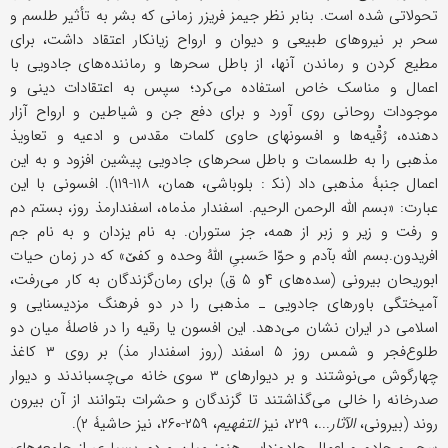
تحولاتی شده است. بنابر نظر جیمز فریزر زمانی که بشر به تأثیر طلسم و
سحر بر نیروهای طبیعی و دیوان و ارواح زیانکار اعتقاد داشت، برای
مطیع کردن و رماندن آنها، از باطل سحرها و رماننده‌های جادویی با
اعمال و مناسک خاص استفاده می‌کرد؛ سپس به اعتقادات دینی و
موجودات روحانی روی آورد و برای دفع جن و شیاطین و ارواح آزار
دهنده، رُقْیه‌ها و افسونهای حاوی کلمات مقدس و ادعیه و تعاویذ
مذهبی را به طلسمات و باطل سحرهای جادویی پیشین افزود و به این
اعمال جنبۀ مذهبی داد (ﻧﻜ : بلوباشی، همان، ۱۱۸-۱۱۹). افسونی با این
عبارت: «بسم الله الرحمن الرحیم. اسفندار مذماه، اسفندارمذ روز، بستم دم
و رفت و زیر و زبر از همه، جز ستوران. به نام یزدان و به نام جم
افریدون.بسم الله بآدم و حوّا حَسبیِ اللهُ وحده و کفێ» که در زمان حیات
ابوریحان بیرونی (سده‌های ۴و ۵ ق) برای رمان‌گزندگان به کار می‌رفت،
آمیختگی باورهای جادویی ـ مذهبی را در دو فرهنگ مزدیسنایی و
اسلامی در ایران نشان می‌دهد. این افسون یا رقیه را در فاصلۀ میان دو
طلوع‌فجر و شمس روز ۵ اسفند (روز اسفندار مذ) بر روی ۳ کاغذ
چهارگوش می‌نوشتند و بر دیوارهای ۳ سوی خانه می‌چسباندند و دیوار
صدرخانه را خالی می‌گذاشتند تا گزندگان و حشرات بتوانند از آن بیرون
روند (بیرونی،
الآثار
...، ۲۲۹، نیز
التفهیم
، ۲۵۹-۲۶۰، نیز حاشیۀ ۲).