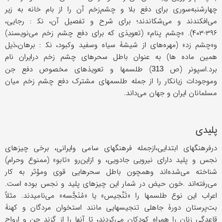
چهارشنبه‌سوری برای دفع بلا و چشم‌زخم آن را از بام خانه به زیر
می‌افکندند و می‌شکاندند؛ برای شرح و تفصیل آن، ﻧﻜ : رجایی،
۳۹۶-۴۰۳). «چشم پنام» (تعویذی که برای دفع چشم زخم می‌نویسند)
و«چشم زد» (مهره‌های از شیشۀ سیاه وسفید وکبود، ﻧﻜ : برهان،ذیل
همین ماده ها) به عنوان باطل سحرهای چشم زخم درایران نام
برد.اسپونر (ص
) طلسمها و تعویذهای مخصوص دفع جن
313
وموجودات زیانکار را از جمله طلسمهای مشترک دفع چشم زخم میان
مسلمانان ایران و جهان می‌داند.
پلیدی
درفرهنگهای ابتدایی،ازجمله فرهنگهای سامی وایرانی، برخی چیزهای
نجس و پلید دارای نیرویی جادویی، و ازاین‌رو «تابو» (ممنوع وحرام)
شناخته می‌شده‌اند وهمچون باطل سحرهایی قوی وموْثر به کار
می‌رفته‌اند .خون حیض در شمار این چیزهای پلید و نجس بوده است.
اعراب این نوع طلسمها را «تَنْجیس» یا «مُنَجَّسه» می‌نامیدند. مثلاً
بت‌پرستان دورۀ جاهلی تنجیسهایی مانند استخوان مردگان و کهنۀ
قاعدگی زنان را همراه کودکان می‌کردند، تا آنها را از گزند جن و ارواح