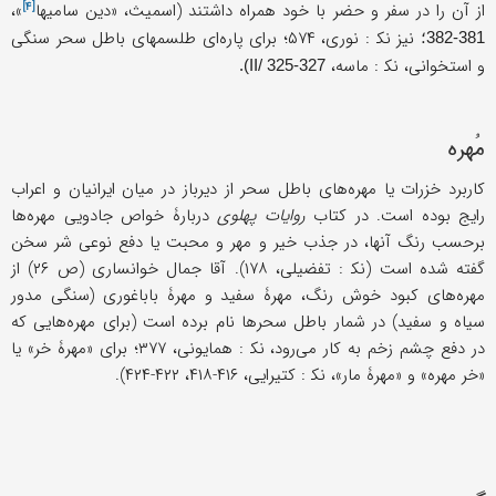
[۴]
از آن را در سفر و حضر با خود همراه داشتند (اسمیث، «
دین سامیها
»،
نیز ﻧﻜ : نوری، ۵۷۴؛ برای پاره‌ای طلسمهای باطل سحر سنگی
381-382؛
و استخوانی، ﻧﻜ : ماسه،
II/ 325-327).
مُهره
کاربرد خزرات یا مهره‌های باطل سحر از دیرباز در میان ایرانیان و اعراب
رایج بوده است. در کتاب
روایات پهلوی
دربارۀ خواص جادویی مهره‌ها
برحسب رنگ آنها، در جذب خیر و مهر و محبت یا دفع نوعی شر سخن
گفته شده است (ﻧﻜ : تفضیلی، ۱۷۸). آقا جمال خوانساری (ص ۲۶) از
مهره‌های کبود خوش رنگ، مهرۀ سفید و مهرۀ باباغوری (سنگی مدور
سیاه و سفید) در شمار باطل سحرها نام برده است (برای مهره‌هایی که
در دفع چشم زخم به کار می‌رود، ﻧﻜ : همایونی، ۳۷۷؛ برای «مهرۀ خر» یا
«خر مهره» و «مهرۀ مار»، ﻧﻜ : کتیرایی، ۴۱۶-۴۱۸، ۴۲۲-۴۲۴).