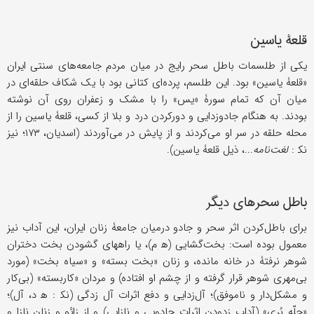
قلعۀ یاسین
یکی از طلسمات باطل سحر رایج در میان مردم جامعه‌های سنتی ایران
«قلعۀ یاسین» بود. این طلسم، پرده‌ای کتانی بود با یک شکاف حلقه‌ای در
میان آن که تمام سورۀ «یس» را با مشک و زعفران روی آن نوشته
بودند. به هنگام جادوزدایی و دورکردن درد و بلا از کسی، قلعۀ یاسین را از
محله حلقه در سر او می‌کردند و از پایش در می‌آوردند (اسدیان، ۱۷۳؛ نیز
ﻧﻜ :
لغت‌نامه
...، ذیل قلعۀ یاسین).
باطل سحرهای دیگر
برای باطل‌کردن اثر سحر و جادو درمیان جامعۀ زنان ایران، این آداب نیز
معمول بوده است: بخت‌گشایی (ﻫ م)، یا راههای گشودن بخت دختران
شوهر نرفتۀ در خانه مانده، و زنان «بخت بسته» و «سیاه بخت» (مورد
بی‌مهری شوهر قرار گرفته و از چشم او افتاده) و مردان «کاربسته» (بی‌کار
و مشکل‌دار و ناموفق)؛ آل‌زدایی و دفع اثرات آل زدگی (ﻧﻜ : ﻫ د، آل)؛
«چلّه بُری» (آداب زدودن اثرات جادویی و نازایی) و از زائو و زنان نازا و