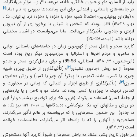
پلید از انسان، دام و حیوان خانگی، خانه، مزرعه، باغ و... مؤثر می‌انگارند.
[۱]
در جامعه‌های باستانی و ابتدایی برای این رماننده‌ها نیرویی به نام «
مانا
» (واژه‌ای پولینزیایی؛ احتمالاً شبیه «فَرّ» یا «فَرّه» یا «خرّه» نزد ایرانیان، ﻧﻜ :
بهار، ۱۱۹-۱۲۰) قائل بودند که شخص یا شیئی با برخورداری از آن نیرویی
ایزدی و جادویی تأثیرگذار می‌یافت. مانا می‌توانست در اشیاء مختلفی
نهفته باشد (الیاده،
).
19-20
کاربرد سحر و باطل سحر از کهن‌ترین زمان در جامعه‌های باستانی آریایی
و سامی، و مردم افریقا و استرالیا و سرزمینهای دیگر رایج بوده است
(ابن‌خلدون، ۳/ ۱۱۴۸؛ استاتلی،
و برای باطل‌کردن سحر و جادو
98-99)
[۲]
عموماً از دو روش «
جادوی تقلیدی
» (تأثیرگذاری از طریق چیزی شبیه
چیزی یا کسی، مانند تندیس با پیکرۀ آن چیز یا کس) و روش «
جادوی
[۳]
ساری
» (تأثیرگذاری از طریق اجزاء و اشیائی که زمانی در مجاورت و
تماس نزدیک با چیزی یا کسی بوده‌اند، مانند مو و ناخن و یا پاره‌هایی
از جامۀ کسی) استفاده می‌کردند (فریزر، ۱۵؛ برای توضیح بیشتر دربارۀ این
دو روش و مثالهای آن، ﻧﻜ : بلوکباشی، «دیدگاهها ... »، ۱۲۰-۱۲۱؛ نیز ﻧﻜ : ﻫ
د، جادو). ابن خلدون سحرهایی را که بی‌واسطه بر عالم تأثیر می‌گذارند،
«ساحری» و آنهایی را که با واسطه اثر می‌گذارند، «طلسمات» خوانده
است (۳/ ۱۱۴۷).
در طول تاریخ بشر، اعتقاد به باطل سحرها و شیوۀ کاربرد آنها دستخوش