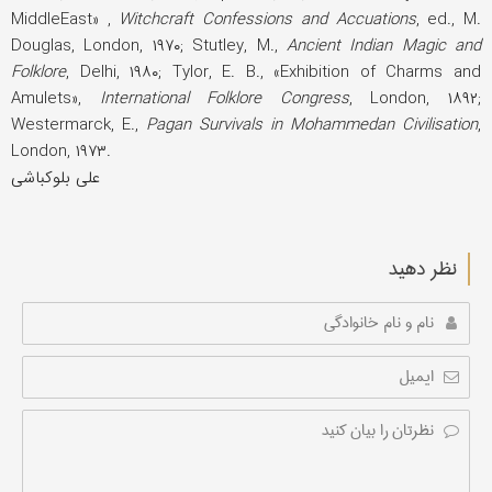
MiddleEast» ,
Witchcraft Confessions and Accuations
, ed., M.
Douglas, London, ۱۹۷۰; Stutley, M.,
Ancient Indian Magic and
Folklore
, Delhi, ۱۹۸۰; Tylor, E. B., «Exhibition of Charms and
Amulets»,
International Folklore Congress
, London, ۱۸۹۲;
Westermarck, E.,
Pagan Survivals in Mohammedan Civilisation
,
London, ۱۹۷۳.
علی بلوکباشی
نظر دهید