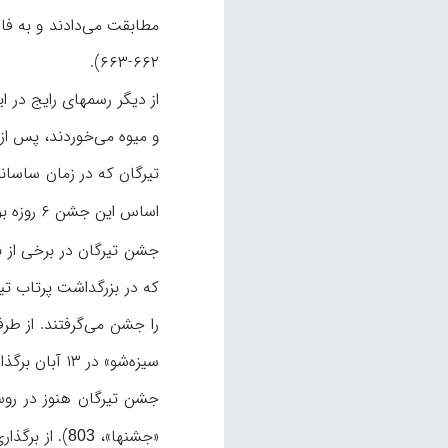
مطابقت می‌دادند و به فال
۶۶۲-۶۶۳).
از دیگر رسمهای رایج در ا
و میوه می‌خوردند، پس از رهایی، به ی
اساس این جشن ۶ روزه بوده است (بویس، «
جشن تیرگان در برخی از ن
را جشن می‌گرفتند. از طر
سیزه‌شو» در ۱۳ آبان برگذار می‌شود (شاه‌حسینی، ۱۰۹؛ پورکریم، ۲۵ بب‍ ؛ روح الامینی، ۱۲۸۸).
جشن تیرگان هنوز در روس
«جشنها»،
). از برگذ
803