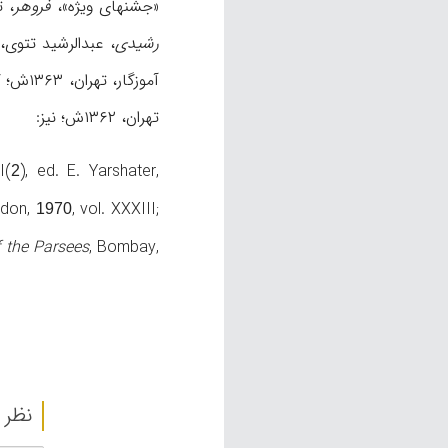
«جشنهای ویژه»،
فروهر
، تهران، 
رشیدی
، عبدالرشید تتوی، به کوش
آموزگار، تهران، ۱۳۶۳ش؛ گردیزی، عبدالحی،
تهران، ۱۳۶۲ش؛ نیز:
I(
), ed. E. Yarshater,
2
ndon,
, vol. XXXIII;
1970
 the Parsees
, Bombay,
نظر 