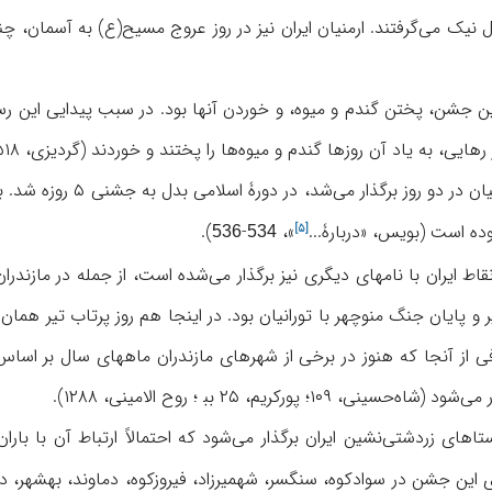
 نیک می‌گرفتند. ارمنیان ایران نیز در روز عروج مسیح(ع) به آسمان، چ
ین جشن، پختن گندم و میوه، و خوردن آنها بود. در سبب پیدایی این رسم
اد آن روزها گندم و میوه‌ها را پختند و خوردند (گردیزی، ۵۱۸-۵۱۹؛ پیگولوسکایا، همانجا، نیز ۴۸۴).
دربارۀ...
»،
-
).
[۵]
536
534
قاط ایران با نامهای دیگری نیز برگذار می‌شده است، از جمله در مازن
فی از آنجا که هنوز در برخی از شهرهای مازندران ماههای سال بر اسا
تاهای زردشتی‌نشین ایران برگذار می‌شود که احتمالاً ارتباط آن با
اری این جشن در سوادکوه، سنگسر، شهمیرزاد، فیروزکوه، دماوند، بهشهر، د