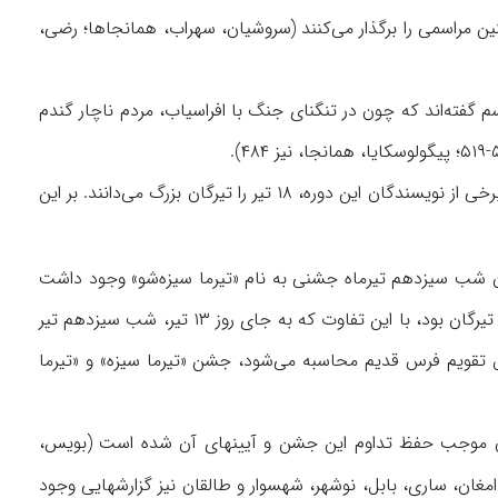
نین مراسمی را برگذار می‌کنند (سروشیان، سهراب، همانجاها؛ رضی،
 گفته‌اند که چون در تنگنای جنگ با افراسیاب، مردم ناچار گندم
تیرگان که در زمان ساسانیان در دو روز برگذار می‌شد، در دورۀ اسلامی بدل به جشنی ۵ روزه شد. برخی از نویسندگان این دوره، ۱۸ تیر را تیرگان بزرگ می‌دانند. بر این
دران شب سیزدهم تیرماه جشنی به نام «تیرما سیزه‌شو» وجود داشت
که در بزرگداشت پرتاب تیر و پایان جنگ منوچهر با تورانیان بود. در اینجا هم روز پرتاب تیر همان تیرگان بود، با این تفاوت که به جای روز ۱۳ تیر، شب سیزدهم تیر
س تقویم فرس قدیم محاسبه می‌شود، جشن «تیرما سیزه» و «تیرما
 باران موجب حفظ تداوم این جشن و آیینهای آن شده است (بویس،
امغان، ساری، بابل، نوشهر، شهسوار و طالقان نیز گزارشهایی وجود