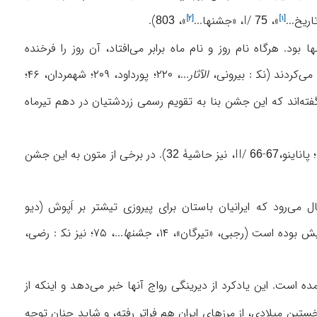
اریخ...
»، I/
، «
جشنها...
»،
).
[۲]
[۱]
803
75
هاده بودند و اسامی ۱۲ ماه سال نیز جزو این نامها بود. هرگاه نام روز و نام ماه برابر می‌افتاد، آن روز را فرخنده
می‌کردند (نک‍ : بیرونی،
الآثار
...، ۲۲۰؛ پورداود، ۲۰۹؛ شهمردان، ۴۶؛
ی نیز خوانده‌اند (حجازی کناری،۴۳؛ شاه‌حسینی،۱۰۹). همچنین گفته‌اند که این جشن بنا به تقویم رسمی زردشتیان در دهم تیرماه
؛ پاناینو،II/
-
، نیز حاشیۀ
). در برخی از متون به این جشن
32
66
67
 می‌رود که ایرانیان باستان برای پیروزی تیشتر بر اَپوش (دیو
وده است (رجبی، «تیرگان»، ۱۴،
جشنها
...، ۷۵؛ نیز نک‍ : رضی،
ده است. این یادکرد از دیرینگی رواج آنها خبر می‌دهد و اینکه از
خستین میلادی، از مرزهای ایران هم فراتر رفته، و شاید چنان توجه