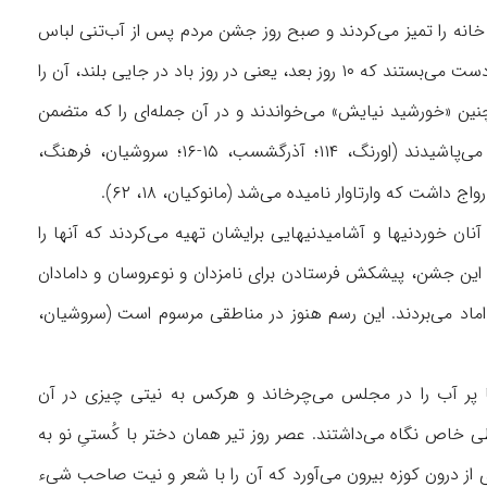
انه را تمیز می‌کردند و صبح روز جشن مردم پس از آب‌تنی لباس
نو می‌پوشیدند و تار نازکی از ابریشم ۷ رنگ، همراه با سیم نازک تابیده‌ای به نام تیر و باد، به مچ دست می‌بستند که ۱۰ روز بعد، یعنی در روز باد در جایی بلند، آن را
همچنین «خورشید نیایش» می‌خواندند و در آن جمله‌ای را که متضمن
ستایش ستارۀ تیشتر است، تکرار می‌کردند. آنگاه جوانان دنبال هم می‌دویدند و به هم آب می‌پاشیدند (اورنگ، ۱۱۴؛ آذرگشسب، ۱۵-۱۶؛ سروشیان، فرهنگ،
 داشت که وارتاوار نامیده می‌شد (مانوکیان، ۱۸، ۶۲).
 آنان خوردنیها و آشامیدنیهایی برایشان تهیه می‌کردند که آنها را
قصودشان همان روان مردگان بود (دمشقی، ۴۷۲-۴۷۳). از دیگر آداب این جشن، پیشکش فرستادن برای نامزدان و نوعروسان و دامادان
دۀ عروس و داماد می‌بردند. این رسم هنوز در مناطقی مرسوم است (سروشیان،
ی یا پر آب را در مجلس می‌چرخاند و هرکس به نیتی چیزی در آن
خاص نگاه می‌داشتند. عصر روز تیر همان دختر با کُستیِ نو به
 از درون کوزه بیرون می‌آورد که آن را با شعر و نیت صاحب شیء