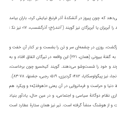
دهد که چون پیروز در آتشکدۀ آذر فرنبغ نیایش کرد، باران بیامد
 آبریزان یا آبریزگان نیز گویند (
آنندراج
؛ آذرگشسب، ۱۷؛ نیز نک‍ :
ازگشت، روزی در چشمه‌ای سر و تن را بشست و بر کنار آن خفت و
به روایتی، به دیدن فرشته‌ای از هوش رفت. بیژن بر چهرۀ کیخسرو آب پاشید تا او چشم گشاید. به گفتۀ بیرونی (همان، ۲۲۱) این واقعه در تیرگان اتفاق افتاد و به
ی‌روند و خود را شست‌وشو می‌دهند. گویند کیخسرو چون برخاست،
 ۴۸۲؛ گردیزی، ۵۱۹؛ رجبی،
جشنها
، ۷۸-۸۳).
یا و حراست و فرمانروایی در آن یعنی «دَهوفذیّه» و ویکرد هم
ری نظام دوگانۀ سیاسی و اجتماعی، و در عین حال، یادآور بنیاد
ت و از هوشنگ منشأ گرفته است. تیر نیز همان ستارۀ عطارد است