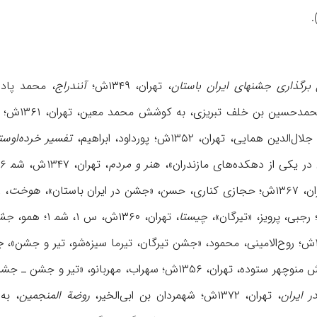
).
 برگذاری جشنهای ایران باستان
، تهران، ۱۳۴۹ش؛
آنندراج
، محمد پادشاه، تهران
مدحسین بن خلف تبریزی، به کوشش محمد معین، تهران، ۱۳۶۱ش؛ بیرونی، ابوریحان،
ن همایی، تهران، ۱۳۵۲ش؛ پورداود، ابراهیم،
تفسیر خرده‌اوست
در یکی از دهکده‌های مازندران»،
هنر و مردم
، تهران، ۱۳۴۷ش، شم‍ ۶۶؛ پیگولوسکایا، ن.،
ن باستان»،
هوخت
، ۱۳۴۸ش، س ۲۰، شم‍ ۴؛ دمشقی، محمد،
چیستا
، تهران، ۱۳۶۰ش، س ۱، شم‍ ۱؛ همو،
جشن
چ
، تهران، ۱۳۵۶ش؛ سهراب، مهربانو، «تیر و جشن ـ جشن تیرگان»،
 ایران
، تهران، ۱۳۷۲ش؛ شهمردان بن ابی‌الخیر،
روضة المنجمین