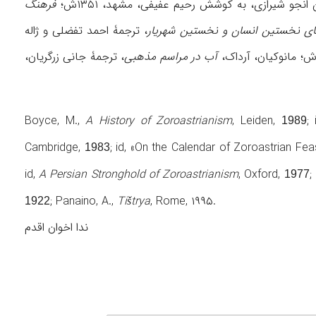
جو شیرازی، به کوشش رحیم عفیفی، مشهد، ۱۳۵۱ش؛
فرهنگ
های نخستین انسان و نخستین شهریار
، ترجمۀ احمد تفضلی و ژاله
آب در مراسم مذهبی
، ترجمۀ جانی زرگریان،
Boyce, M.,
A History of Zoroastrianism
, Leiden,
;
1989
Cambridge,
; id, «On the Calendar of Zoroastrian Fea
1983
id,
A Persian Stronghold of Zoroastrianism
, Oxford,
;
1977
; Panaino, A.,
Tištrya
, Rome, ۱۹۹۵.
1922
ندا اخوان اقدم