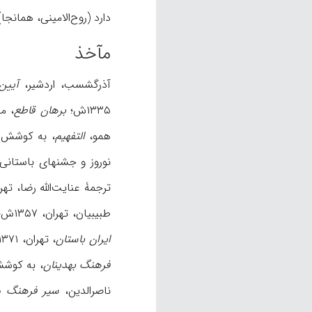
دارد (روح‌الامینی، همانجا
مآخذ
آذرگشسب، اردشیر،
آیین
۱۳۳۵ش؛
برهان قاطع
، مح
همو،
التفهیم
، به کوشش جلال‌الدی
نوروز و جشنهای باستانی 
ترجمۀ عنایت‌الله رضا، تهران، ۱۳۶۷ش؛ حجازی کناری، حسن، «جشن در ایرا
طبیبیان، تهران، ۱۳۵۷ش؛ رجبی، پرویز، «تیرگان»،
ایران باستان
، تهران، ۱۳۷۱ش؛ روح‌الامینی، محمود، «جشن تیرگان، تیرما سیزه‌شو، تیر و جشن»،
فرهنگ بهدینان
، به کوشش منوچهر ستوده
ناصرالدین،
سیر فرهنگ در