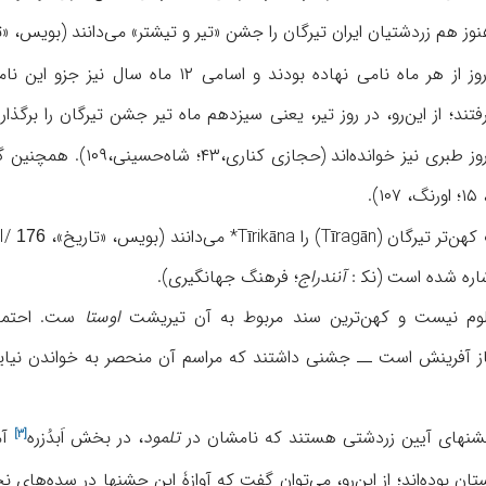
 هم زردشتیان ایران تیرگان را جشن «تیر و تیشتر» می‌دانند (بویس، «
ت
ایرانیان باستان برای هر روز از هر ماه نامی ن
د؛ از این‌رو، در روز تیر، یعنی سیزدهم ماه تیر جشن تیرگان را برگذار 
). این روز را نوروز طبر
.
Tīri* می‌دانند (بویس، «تاریخ»، I/
176
اشاره شده است (نک‍ :
آنندراج
؛ فرهنگ جهانگیری).
لوم نیست و کهن‌ترین سند مربوط به آن تیریشت
اوستا
ست. احتمال
 آفرینش است ــ جشنی داشتند که مراسم آن منحصر به خواندن نیایش ب
 جشنهای آیین زردشتی هستند که نامشان در
تلمود
، در بخش
اَبدُزره
آم
[۳]
ان بوده‌اند؛ از این‌رو، می‌توان گفت که آوازۀ این جشنها در سده‌های ن