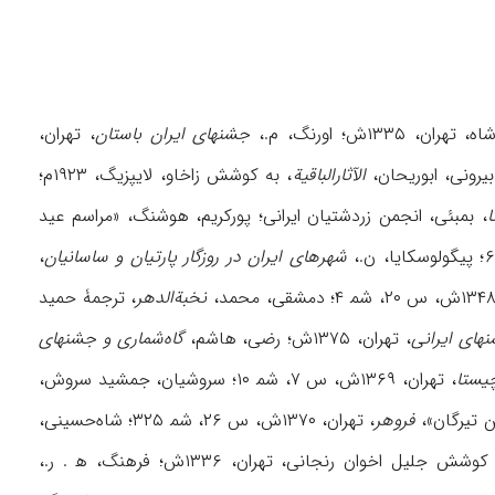
، ۱۳۳۵ش؛ اورنگ، م.،
جشنهای ایران باستان
، تهران،
الآثارالباقیة
، به کوشش زاخاو، لایپزیگ، ۱۹۲۳م؛
ا
، بمبئی، انجمن زردشتیان ایرانی؛ پورکریم، هوشنگ، «مراسم عید
شهرهای ایران در روزگار پارتیان و ساسانیان
،
نخبةالدهر
، ترجمۀ حمید
های ایرانی
، تهران، ۱۳۷۵ش؛ رضی، هاشم،
گاه‌شماری و جشنهای
یستا
، تهران، ۱۳۶۹ش، س ۷، شم‍ ۱۰؛ سروشیان، جمشید سروش،
فروهر
، تهران، ۱۳۷۰ش، س ۲۶، شم‍ ۳۲۵؛ شاه‌حسینی،
، به کوشش جلیل اخوان رنجانی، تهران، ۱۳۳۶ش؛ فرهنگ، ه‍ . ر.،