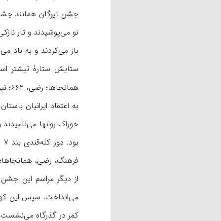
جشن تیرگان همانند جشنه
باز می‌کردند و به باد می
همانجاها؛ رضی، ۶۶۲؛ نیز نک‍ : بویس، «دژ ایرانی»،
به اعتقاد ایرانیان باستان
بو
فرهنگ، رضی، همانجاها؛ نیز 
از دیگر مراسم این جشن ف
می‌انداخت. سپس این کوزه
کمر در گذرگاه می‌نشست. 