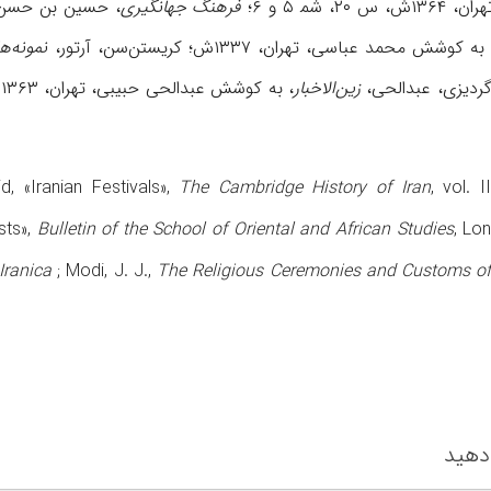
۱۳۶۴ش، س ۲۰، شم‍ ۵ و ۶؛
فرهنگ جهانگیری
، حسین بن حسن ان
ش محمد عباسی، تهران، ۱۳۳۷ش؛ کریستن‌سن، آرتور،
نمونه‌
زین‌الاخبار
، به کوشش عبدالحی حبیبی، تهران، ۱۳۶۳ش؛ مانوکیان، آرداک،
 id, «Iranian Festivals»,
The Cambridge History of Iran
, vol. II
sts»,
Bulletin of the School of Oriental and African Studies
, Lo
Iranica
; Modi, J. J.,
The Religious Ceremonies and Customs of
دهید