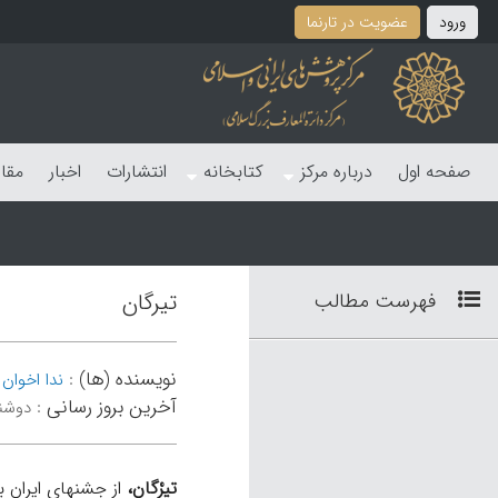
ورود
عضویت در تارنما
صفحه اول
درباره مرکز
کتابخانه
انتشارات
اخبار
مقا
فهرست مطالب
تیرگان
نویسنده (ها)
:
ندا اخوان 
آخرین بروز رسانی
:
دوشنبه 24 شهر
تیرْگان،
از جشنهای ایران ب