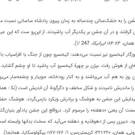
جشن را به خشک‌سالی چندساله به زمان پیروز، پادشاه ساسانی نسبت می‌
گرفتند و در آن جشن بر یکدیگر آب پاشیدند. از این‌رو ست که این عید را
ن، ۸۳-۸۴؛
ایرانیکا
، I/
).
247
وزگار کیخسرو نیز نسبت می‌دهند: کیخسرو چون از جنگ با افراسیاب ب
ن روز به هم آب می‌پاشند و به کنار رودخانه، جویبار و چشمه‌سار م
اندیش نامیدند و شکل مخفف و دگرگونۀ آن اندیش است (نک‍ : همانجا، نیز پیگولوسکایا،
یدایش این جشن به هوشنگ و برادرش ویکرد بازمی‌گردد. هوشنگ حفظ دن
مت آن یعنی «دهقنه» را مرسوم کرد. درواقع این جشن یادآور بنیان‌گذا
ود. دبیری پس از دهوفذیه و دهقنه می‌آید که سخت بدانها وابسته اس
۱۷۶-۱۷۷؛ پیگولوسکایا، همانجا).