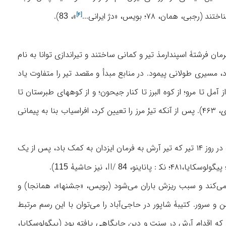
رجبی، همان، ۷۸؛ بویس، «
دژ ایرانی...
»،
).
[۴]
83
رمان فرشتۀ اسپندارمذ تیر و کمانی ساختند و تیراندازی توانا به نام
روز ۱۳ تیرماه پرتاب کرد، مسیری طولانی پیمود. در منابع مبدأ و مقصد تیر را متفاوت یاد
 آمل تا مرو؛ از کوه البرز تا کنار جیحون؛ و از کوههای طبرستان تا
ی
، ۴۶۳). پس از آنکه تیرْ مرز را تعیین کرد، افراسیاب بنا به پیمانی
تیرگان را جشنی دو روزه می‌دانند: تیرگان کوچک در روز ۱۳ تیر که تیر آرش رها شد، و تیرگان بزرگ در روز ۱۴ تیر که تیر آرش به فرمان ایزدان به کمک باد، پس از یک
، نیز حاشیۀ
).
115
84
 می‌کند و سبب ریزش باران می‌شود (بویس، «جشنها»، همانجا) و
و سرور. کتیبۀ شاپور در حاجی‌آباد را می‌توان با این رسم مرتبط
 که اقدام آرش در سنت و دین جایگاهی یافته بود (پیگولوسکایا،