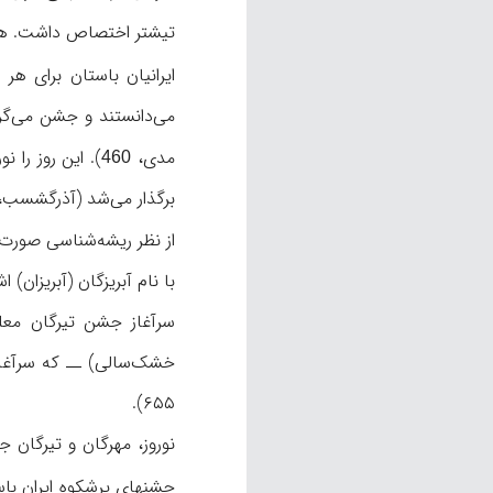
تیشتر اختصاص داشت. هنوز
می‌دانستند و جشن می‌گرفتن
مدی،
460
برگذار می‌شد (آذرگشسب، ۱۵؛ اورنگ، ۱۰۷)
از نظر ریشه‌شناسی صورت کهن‌تر تیرگان (Tīragān) را kāna
با نام آبریزگان (آبریزان) 
سرآغاز جشن تیرگان مع
خشک‌سالی) ــ که سرآغاز
۶۵۵).
نوروز، مهرگان و تیرگان
جشنهای پرشکوه ایران باست