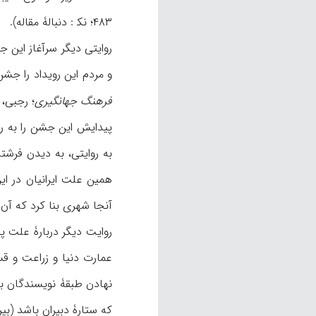
۴۸۳؛ نک‍ : دنبالۀ مقاله).
روایتی دیگر سرآغاز این 
و مردم این رویداد را جشن 
فرهنگ جهانگیری
؛ رجبی، هما
پیدایش این جشن را به ر
همین علت ایرانیان در ای
آنجا شهری بنا کرد که آن را م
روایت دیگر دربارۀ علت پ
عمارت دنیا و زراعت و قس
نهادن طبقۀ نویسندگان ب
که ستارۀ دبیران باشد (بیرونی، همان، ۲۲۰-۲۲۱؛ کریستن‌سن، ۱/ 