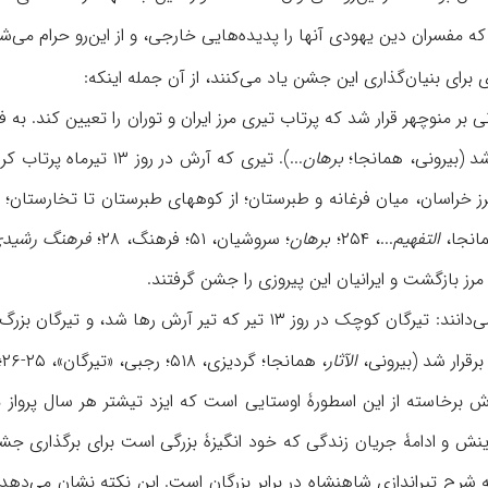
که مفسران دین یهودی آنها را پدیده‌هایی خارجی، و از این‌رو حرام می‌شناختند (
برای بنیان‌گذاری این جشن یاد می‌کنند، از آن جمله اینکه:
ی بر منوچهر قرار شد که پرتاب تیری مرز ایران و توران را تعیین کند. به ف
د (بیرونی، همانجا؛
برهان
...). تیری که آرش در 
 مرز خراسان، میان فرغانه و طبرستان؛ از کوههای طبرستان تا تخارستان؛ از
مانجا،
التفهیم
...، ۲۵۴؛
برهان
؛ سروشیان، ۵۱؛ فرهنگ، ۲۸؛
فرهنگ رشید
رز بازگشت و ایرانیان این پیروزی را جشن گرفتند.
برقرار شد (بیرونی،
الآثار
، همانجا؛ گردیزی، ۵۱۸؛ رجبی، «تیرگان»، ۲۵-۲۶؛ پیگولوسکایا،۴۸۱؛ نک‍ : پاناینو، II/
ش برخاسته از این اسطورۀ اوستایی است که ایزد تیشتر هر سال پرواز
ینش و ادامۀ جریان زندگی که خود انگیزۀ بزرگی است برای برگذاری جشن 
 شرح تیراندازی شاهنشاه در برابر بزرگان است. این نکته نشان می‌دهد