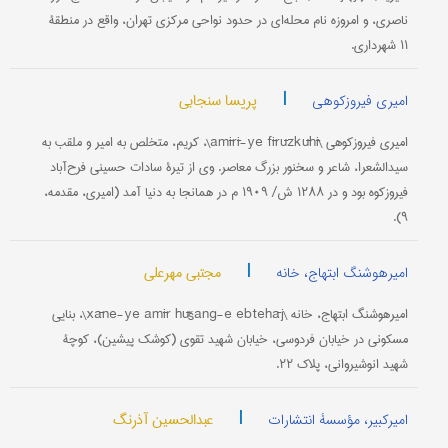
ناصری، و امروزه نام محله‌ای در حدود نواحی مرکزی تهران، واقع در منطقۀ
۱۱ شهرداری.
|
پریسا سنجابی
امیری فیروزکوهی
امیری فیروزکوهی \amīrī-ye fīrūzkūhī\، کریم، متخلص به امیر و ملقب به
سیدالشعرا، شاعر و سخنور بزرگ معاصر. وی از تیرۀ سادات حسینی فرح‌آباد
فیروزکوه بود و در ۱۲۸۸ ش/ ۱۹۰۹ م در همانجا به دنیا آمد (امیری، مقدمه،
۹).
|
مجتبی مهرعلی
امیرهوشنگ ابتهاج، خانه
امیرهوشنگ ابتهاج، خانه \xāne-ye amīr hūšang-e ebtehāj\، بنایی
مسکونی در خیابان فردوسی، خیابان شهید تقوی (کوشک پیشین)، کوچۀ
شهید انوشیروانی، پلاک ۲۲.
|
عبدالحسین آذرنگ
امیرکبیر، مؤسسۀ انتشارات