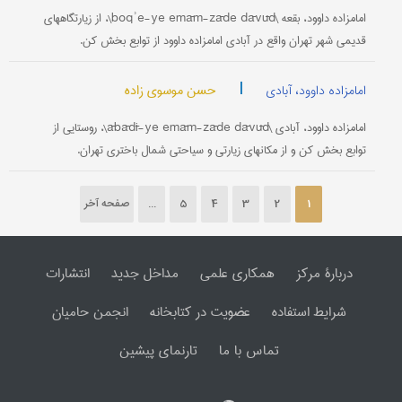
امامزاده داوود، بقعه \boqʾe-ye emām-zāde dāvūd\، از زیارتگاههای
قدیمی شهر تهران واقع در آبادی امامزاده داوود از توابع بخش کن.
|
حسن موسوی زاده
امامزاده داوود، آبادی
امامزاده داوود، آبادی \ābādī-ye emām-zāde dāvūd\، روستایی از
توابع بخش کن و از مکانهای زیارتی و سیاحتی شمال باختری تهران.
1
2
3
4
5
...
صفحه آخر
دربارۀ مرکز
همکاری علمی
مداخل جدید
انتشارات
شرایط استفاده
عضویت در کتابخانه
انجمن حامیان
تماس با ما
تارنمای پیشین