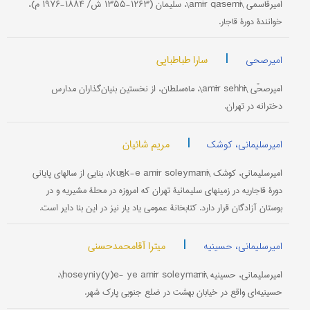
امیرقاسمی \amīr qāsemī\، سلیمان (۱۲۶۳-۱۳۵۵ ش/ ۱۸۸۴-۱۹۷۶ م)،
خوانندۀ دورۀ قاجار.
|
سارا طباطبایی
امیرصحی
امیرصحّی \amīr sehhī\، ماه‌سلطان، از نخستین بنیان‌گذاران مدارس
دخترانه در تهران.
|
مریم شائیان
امیرسلیمانی، کوشک
امیرسلیمانی، کوشک \kūšk-e amīr soleymānī\، بنایی از سالهای پایانی
دورۀ قاجاریه در زمینهای سلیمانیۀ تهران که امروزه در محلۀ مشیریه و در
بوستان آزادگان قرار دارد. کتابخانۀ عمومی یاد یار نیز در این بنا دایر است.
|
میترا آقامحمدحسنی
امیرسلیمانی، حسینیه
امیرسلیمانی، حسینیه \hoseyniy(y)e- ye amīr soleymānī\،
حسینیه‌ای واقع در خیابان بهشت در ضلع جنوبی پارک شهر.