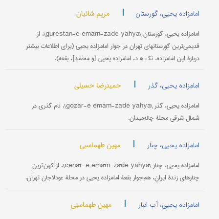
|
مریم شائیان
امامزاده یحیى، گورستان
امامزاده یحیى، گورستان \gūrestān-e emām-zāde yahyā\، از
قدیمی‌ترین گورستانهای تهران در جوار امامزاده یحیى (برای اطلاعات بیشتر
دربارۀ این امامزاده، نک‍ : ه‍ د، امامزاده یحیى [و محمد]، بقعه).
|
حمیدرضا حسینی
امامزاده یحیى، گذر
امامزاده یحیى، گذر \gozar-e emām-zāde yahyā\، نام گذری در
شمال شرقی محلۀ چاله‌میدان.
|
مهین طهماسبی
امامزاده یحیی، چنار
امامزاده یحیى، چنار \čenār-e emām-zāde yahyā\، از کهن‌ترین
چنارهای زندۀ ایران، هم‌جوار بقعۀ امامزاده یحیى در محلۀ عودلاجان تهران.
|
مهین طهماسبی
امامزاده یحیی، آب انبار