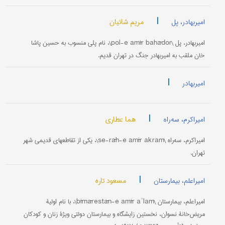
|
مریم شائیان
امیربهادر، پل
امیربهادر، پل \pol-e amīr bahādor\، نام پلی منسوب به حسین پاشا
خان ملقب به امیربهادر جنگ در تهران قدیم.
|
امیربهادر
|
هما عطاری
امیراکرم، سه‌راه
امیراکرم، سه‌راه \se-rāh-e amīr akram\، یکی از تقاطعهای قدیمی شهر
تهران.
|
مسعود تاره
امیراعلم، بیمارستان
امیراعلم، بیمارستان \bīmārestān-e amīr aʾlam\، با نام اولیۀ
مریض‌خانۀ نسوان، نخستین زایشگاه و بیمارستان دولتی ویژۀ زنان و کودکان