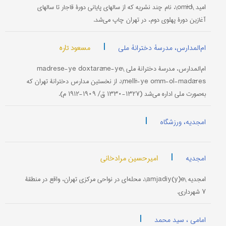
امید \omīd\، نام چند نشریه که از سالهای پایانی دورۀ قاجار تا سالهای
آغازین دورۀ پهلوی دوم، در تهران چاپ می‌شد.
|
مسعود تاره
ام‌المدارس، مدرسۀ دخترانۀ ملی
ام‌المدارس، مدرسۀ دخترانۀ ملی \madrese-ye doxtarāne-ye
mellī-ye omm-ol-madāres\، از نخستین مدارس دخترانۀ تهران که
به‌صورت ملی اداره می‌شد (۱۳۲۷-۱۳۳۰ ق/ ۱۹۰۹-۱۹۱۲ م).
|
امجدیه، ورزشگاه
|
امیرحسین مرادخانی
امجدیه
امجدیه \amjadiy(y)e\، محله‌ای در نواحی مرکزی تهران، واقع در منطقۀ
۷ شهرداری.
|
امامی ، سید محمد