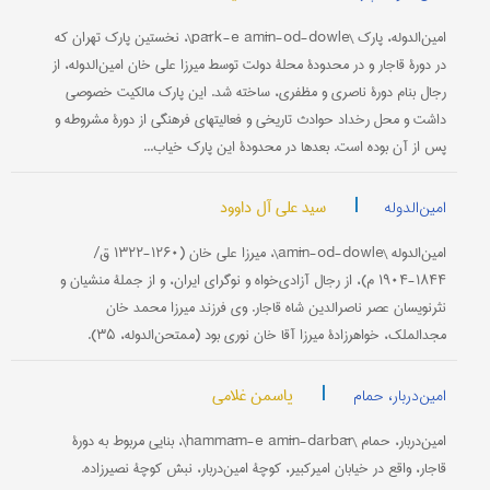
امین‌الدوله، پارک \pārk-e amīn-od-dowle\، نخستین پارک تهران که
در دورۀ قاجار و در محدودۀ محلۀ دولت توسط میرزا علی خان امین‌الدوله، از
رجال بنام دورۀ ناصری و مظفری، ساخته شد. این پارک مالکیت خصوصی
داشت و محل رخداد حوادث تاریخی و فعالیتهای فرهنگی از دورۀ مشروطه و
پس از آن بوده است. بعدها در محدودۀ این پارک خیاب...
|
سید علی آل داوود
امین‌الدوله
امین‌الدوله \amīn-od-dowle\، میرزا علی خان (۱۲۶۰-۱۳۲۲ ق/
۱۸۴۴-۱۹۰۴ م)، از رجال آزادی‌خواه و نوگرای ایران، و از جملۀ منشیان و
نثرنویسان عصر ناصرالدین شاه قاجار. وی فرزند میرزا محمد خان
مجدالملک، خواهرزادۀ میرزا آقا خان نوری بود (ممتحن‌الدوله، ۳۵).
|
یاسمن غلامی
امین‌دربار، حمام
امین‌دربار، حمام \hammām-e amīn-darbār\، بنایی مربوط به دورۀ
قاجار، واقع در خیابان امیرکبیر، کوچۀ امین‌دربار، نبش کوچۀ نصیرزاده.