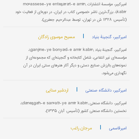
امیرکبیر، مؤسسۀ انتشارات \moºassese-ye entešārāt-e amīr
kabīr\، بزرگ‌ترین ناشر خصوصی کتاب در ایران، در دوره‌ای از فعالیت خود
(تأسیس: ۱۳۲۸ ش در تهران، توسط عبدالرحیم جعفری).
|
مسیح موسوی زادگان
امیرکبیر، گنجینۀ بنیاد
امیرکبیر، گنجینۀ بنیاد \ganjīne-ye bonyād-e amīr kabīr\،
مؤسسه‌ای غیر انتفاعی، شامل کتابخانه و گنجینه‌ای که مجموعه‌ای از
نمونه‌های باارزش صنایع دستی و دیگر آثار هنرهای سنتی ایران در آن
نگهداری می‌شود.
|
اردشیر سنایی
امیرکبیر، دانشگاه صنعتی
امیرکبیر، دانشگاه صنعتی \dānešgāh-e sanºatī-ye amīr kabīr\،
نخستین دانشگاه صنعتی کشور (تأسیس: آبان ۱۳۳۵).
|
مرجان راغب
امیرقاسمی