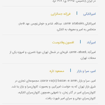
در ایران (تأسیس: ۱۳۳۵ ق/ ۱۹۱۷ م).
|
فرزانه جمالزایی
امیراتابکی
امیراتابکی \amīr atābakī\، عبدالله، شاعر و خوش‌نویس عهد قاجار،
متخلص به امیر و معروف به اتابکی.
|
افسون وفادوست
امیرآباد
امیرآباد \amīr-ābād\، قریه‌ای در شمال تهران دورۀ ناصری، و امروزه یکی از
محلات تهران.
|
مسعود تاره
امیر، سرا و بازار
امیر، سرا و بازار \sarā va(o) bāzār-e amīr\، مجموعه‌ای تجاری در
شرق بازار تهران که به خواست امیرکبیر، و به‌صورت کاروان‌سرا و بازار بنا شد.
کاروان‌سرای امیر در گذر زمان، با نامهایی همچون کاروان‌سرای اتابکیه،
کاروان‌سرای دولتی و سرای امیر شهرت یافت.