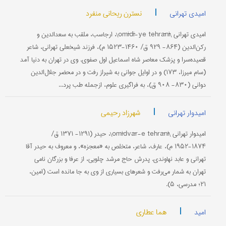
|
نسترن ریحانی منفرد
امیدی تهرانی
امیدی تهرانی \omīdī-ye tehrānī\، ارجاسب، ملقب به سعدالدین و
رکن‌الدین (۸۶۴- ۹۲۹ ق/ ۱۴۶۰-۱۵۲۳ م)، فرزند شیخعلی تهرانی، شاعر
قصیده‌سرا و پزشک معاصر شاه اسماعیل اول صفوی. وی در تهران به دنیا آمد
(سام میرزا، ۱۷۳) و در اوایل جوانی به شیراز رفت و در محضر جلال‌الدین
دوانی (۸۳۰- ۹۰۸ ق)، به فراگیری علوم، ازجمله طب پرد...
|
شهرزاد رحیمی
امیدوار تهرانی
امیدوار تهرانی \omīdvār-e tehrānī\، حیدر (۱۲۹۱- ۱۳۷۱ ق/
۱۸۷۴-۱۹۵۲ م)، عارف، شاعر، متخلص به «معجزه»، و معروف به حیدر آقا
تهرانی و عابد نهاوندی. پدرش حاج مرشد چلویی، از عرفا و بزرگان نامی
تهران به شمار می‌رفت و شعرهای بسیاری از وی به جا مانده است (امین،
۲۱؛ مدرسی، ۵).
|
هما عطاری
امید