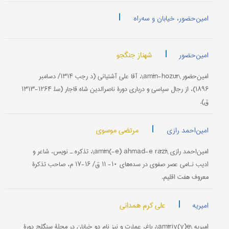
|
امین‌حضور، خیابان و سه‌راه
|
شهناز جنگجو
امین‌حضور
امین‌حضور \amīn-hozūr\، آقا علی آشتیانی (د رجب ۱۳۱۴/ دسامبر
۱۸۹۶)، از رجال سیاسی و درباری دورۀ ناصرالدین شاه قاجار (سل‍ ۱۲۶۴-۱۳۱۳
ق).
|
مرتضی موسوی
امین‌احمد رازی
امین‌احمد رازی \amīn(-e) ahmad-e rāzī\، تذکره ـ ‌نویس، شاعر و
ادیب نـامی عصر صفوی در سده‌های ۱۰- ۱۱ ق/ ۱۶-۱۷ م، صاحب تذکرۀ
معروف هفت اقلیم.
|
علی کرم همدانی
امیریه
امیریه \amīriy(y)e\، باغ، عمارت و نیز نام دو خیابان در محلۀ سنگلج دورۀ