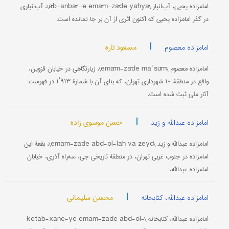
امامزاده یحیى، آب‌انبار \āb-anbār-e emām-zāde yahyā\، آب‌انباری
در گذر امامزاده یحیى که اکنون اثری از آن بر جا نمانده است.
|
مسعود تاره
امامزاده معصوم
امامزاده معصوم \emām-zāde maʾsūm\، زیارتگاهی در خیابان قزوین،
واقع در منطقۀ ۱۰ شهرداری تهران، که بنای آن با شمارۀ ۹۱۳‘۱ در فهرست
آثار ملی ثبت شده است.
|
حسن موسوی زاده
امامزاده عبدالله و زید
امامزاده عبدالله و زید \emām-zāde abd-ol-lāh va zeyd\، بقعۀ این
امامزاده در جنوب غربی تهران، در منطقۀ تاریخی جی، سه‌راه آذری، خیابان
امامزاده عبدالله،
|
محسن سلیمانی
امامزاده عبدالله، کتابخانه
امامزاده عبدالله، کتابخانه \ketāb-xāne-ye emām-zāde abd-ol-