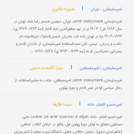
|
فیروزه ملایری
امیرسلیمانی ، توران
امیرسلیمانی \amīr soleymānī\، توران، سومین همسر رضا شاه. توران در
سال ۱۲۸۲ ش/ ۱۹۰۳ م در عهد مظفرالدین شاه قاجار (سل‍ ۱۳۱۳-۱۳۲۴ ق/
۱۸۹۶-۱۹۰۶ م) در تهران زاده شد. مادرش شمس‌الملوک منزه‌الدوله نام
داشت و پدرش، عیسى خان مجدالسلطنۀ امیرسلیمانی، از خاندان قاجار و
پسردایی ناصرالدین شـاه (سل‍ ۱۲۶۴- ۱۳۱۳ ق/ ۱۸۴۸-۱۸۹۶ ...
|
میترا آقامحمدحسنی
امیرسلیمانی ، امیرمصطفی
امیرسلیمانی \amīr soleymānī\، امیرمصطفى، ملقب به مشیرالسلطنه، از
رجال سیاسی اواخر عصر قاجار و دورۀ پهلوی.
|
سیما طایفه
امیرخسرو افشار، خانه
امیرخسرو افشار، خانه \xāne-ye amīr xosrow-e afšār\، بنایی
مسکونی متعلق به اوایل دورۀ پهلوی اول، واقع در خیابان انقلاب اسلامی
(شاهرضای سابق)، خیابان خاقانی، مقابل دانشگاه تربیت معلم (دانش‌سرای