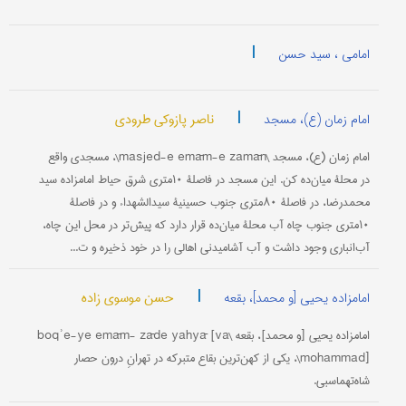
|
امامی ، سید حسن
|
ناصر پازوکی طرودی
امام زمان (ع)، مسجد
امام زمان (ع)، مسجد \masjed-e emām-e zamān\، مسجدی واقع
در محلۀ میان‌ده کن. این مسجد در فاصلۀ ۱۰‌متری شرق حیاط امامزاده سید
محمدرضا، در فاصلۀ ۸۰متری جنوب حسینیۀ سیدالشهداء و در فاصلۀ
۱۰متری جنوب چاه آب محلۀ میان‌ده قرار دارد که پیش‌تر در محل این چاه،
آب‌انباری وجود داشت و آب آشامیدنی اهالی را در خود ذخیره و ت...
|
حسن موسوی زاده
امامزاده یحیى [و محمد]، بقعه
امامزاده یحیى [و محمد]، بقعه \boqʾe-ye emām- zāde yahyā [va
mohammad]\، یکی از کهن‌ترین بقاع متبرکه در تهرانِ درون حصار
شاه‌تهماسبی.