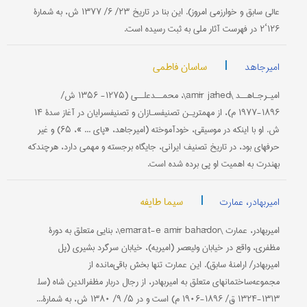
عالی سابق و خوارزمی امروز). این بنا در تاریخ ۲۳/ ۶/ ۱۳۷۷ ش، به شمارۀ
۱۲۶‘۲ در فهرست آثار ملی به ثبت رسیده است.
|
ساسان فاطمی
امیرجاهد
امیـرجـاهــد \amīr jāhed\، محمــدعلــی (۱۲۷۵- ۱۳۵۶ ش/
۱۸۹۶-۱۹۷۷ م)، از مهم‏تریـن تصنیف‏سـازان و تصنیف‏سرایان در آغاز سدۀ ۱۴
ش. او با اینکه در موسیقی، خودآموخته (امیرجاهد، «پای ... »، ۶۵) و غیر
حرفه‏ای بود، در تاریخ تصنیف‏ ایرانی، جایگاه برجسته و مهمی دارد، هرچندکه
به‏ندرت به اهمیت او پی برده شده است.
|
سیما طایفه
امیربهادر، عمارت
امیربهادر، عمارت \emārat-e amīr bahādor\، بنایی متعلق به دورۀ
مظفری، واقع در خیابان ولیعصر (امیریه)، خیابان سرگرد بشیری (پل
امیربهادر/ ارامنۀ سابق). این عمارت تنها بخش باقی‌مانده از
مجموعه‌ساختمانهای متعلق به امیربهادر، از رجال دربار مظفرالدین شاه (سل‍
۱۳۱۳-۱۳۲۴ ق/ ۱۸۹۶-۱۹۰۶ م) است و در ۵/ ۹/ ۱۳۸۰ ش، به شمارۀ...