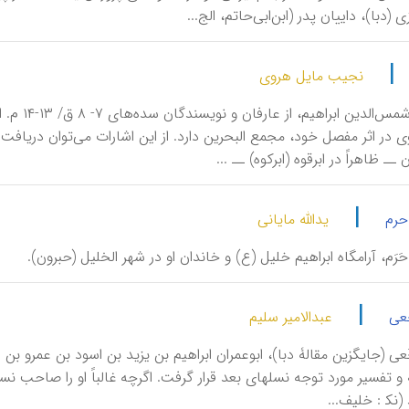
ی (دبا)، داییان پدر (ابن‌ابی‌حاتم، الج...
|
نجیب مایل هروی
اَبَرْقوه
 ــ ظاهراً در ابرقوه (ابرکوه) ــ ...
|
حرم
یدالله مایانی
 حَرَم، آرامگاه ابراهیم خلیل (ع) و خاندان او در شهر الخلیل (حبرون).
|
خعی
عبدالامیر سلیم
و تفسیر مورد توجه نسلهای بعد قرار گرفت. اگر‌چه غالباً او را صاحب نسب 
(نک‍ : خلیف...