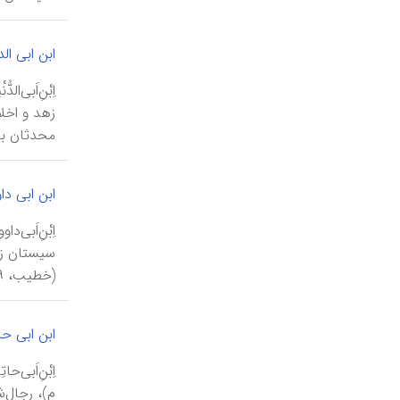
ابن ابی الد
محدثان بغد
ابن ابی دا
(خطیب، ۹/ ۴۶۴-۴۶۵). از آن پس همراه پدر به سرزمینهای مختلف سفر ...
ابن ابی حا
م)، رجال‌