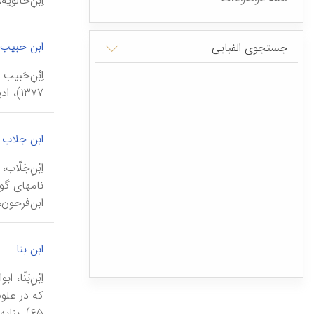
اِبْنِ‌خالوی
ابن حبیب،
جستجوی الفبایی
۱۳۷۷)، ادیب، شاعر و مورخ عصر فرمانروایی ممالیک مصر و شام (برای نسب او، نک‍ : ابن‌عماد، ۳/ ۲۶۹؛ طباخ، ۵/ ۶۶؛ ابن‌حجر، انباء ... ، ۱/ ۱۶۲).
ابن جلاب
ابن‌فرحون، الدیباج ..
|
ابن بنا
۶۵). بنا‌به گزارش ابن‎قاضی (همان، ۱۵۲؛ ن...