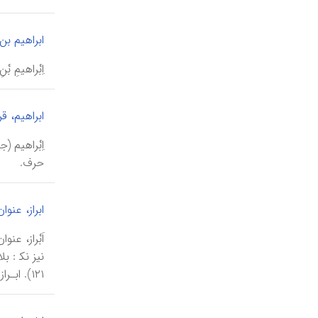
ابراهیم ب
اِبْراهیمِ بْنِ هاشِم
ابراهیم، قر
حرف.
ابراز، عنوا
۱۲۱). ابـراز در پهلوی به...