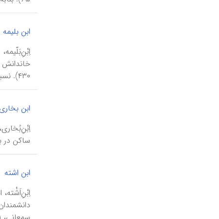
ابن بلیمه
۴۳۰). نسبتهـای «هوّاری» (منسوب به قبی...
ابن بخاری
ساکن در ب
ابن اشته
سمعانی، ۱/ ۱۶۱؛ ابن‌نقطه، ۱/ ۲۱-۲۲؛ ذ...