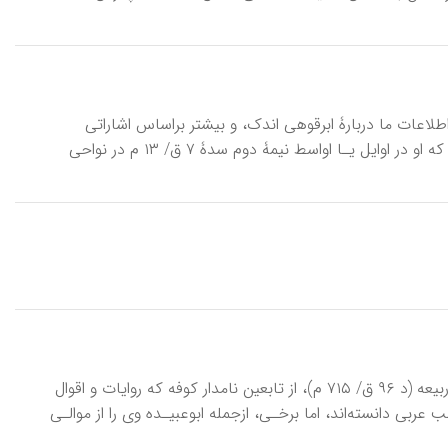
ی، شمس‌الدین ابراهیم، از عارفان و نویسندگان سده‌های ۷- ۸ ق/ ۱۳-۱۴ م. اطلاعات ما دربارۀ ابرقوهی اندک، و بیشتر بر‌اساس اشاراتی
است که وی در اثر مفصل خود، مجمع البحرین دارد. از این اشارات می‌توان دریافت که او در اوایل یـا اواسط نیمۀ دوم سدۀ ۷ ق/ ۱۳ م در نواحی
اِبْراهیمِ نَخَعی (جایگزین مقالۀ دبا)، ابو‌عمران ابراهیم بن یزید بن اسود بن عمرو بن ربیعه (د ۹۶ ق/ ۷۱۵ م)، از تابعین نامدار کوفه که روایات و اقوال
عربی دانسته‌اند، اما برخـی، از‌جمله ابوعبیـده وی را از موالـی