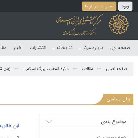
ورود
عضویت در تارنما
صفحه اول
درباره مرکز
کتابخانه
انتشارات
اخبار
مقا
زبان ش
صفحه اصلی
مقالات
دائرة المعارف بزرگ اسلامی
زبان شناسی
موضوع بندی
ابن خالویه
همه موضوعات