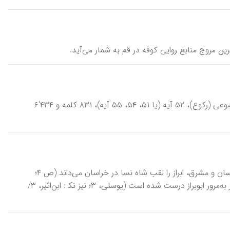
اِبْراهیم (جایگزین مقالۀ دبا)، نام چهاردهمین سوره از قرآن کریم، دارای ۷ واحد موضوعی (رکوع)، ۵۲ آیه (یا ۵۱، ۵۴، ۵۵ آیه)، ۸۳۱ کلمه و ۴۳۴‘۶
اَبْراز، عنوان ماهویه، ابوبراز، مرزبان مرو. ابن‌خردادبه ضمن برشمردن القاب ملوک خراسان و مشرق، ابراز را لقب شاه نسا در خراسان می‌داند (ص ۴؛
نیز نک‍ : بلاذری، ۵۷۵؛ دینوری، ۱۳۹). ظاهراً چون پسر ماهویه براز نام داشته، از ابراز به‌مرور ابوبراز درست شده است (یوستی، ۳؛ نیز نک‍ : ابن‌اثیر، ۳/