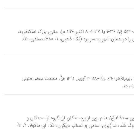
اِبْنِ‌بَلّیمه، ابو‌علی حسن بن خلف بن عبدالله بن بلیمۀ قیروانی (۴۲۷ یا ۴۲۸- ۱۳ رجب ۵۱۴ ق/ ۱۰۳۶ یا ۱۰۳۷- ۸ اکتبر ۱۱۲۰ م)، مقری بزرگ اسکندریه.
خاندانش ساکن قیروان بودند و خود نیز در آنجا زاده شد و دوران کودکی و نوجوانی را در همان شهر به سر برد (نک‍ : ذهبی، ۱/ ۳۸۰؛ صفدی، ۱۱/
اِبْنِ‌بُخاری، ابو‌الحسن فخر‌الدین علی بن احمد بن عبد‌الواحد سعدی صالحی (۵۷۵-۲ ربیع‌الآخر ۶۹۰ ق/ ۱۱۸۰-۴ آوریل ۱۲۹۱ م)، محدث معمر حنبلی
 است.
اِبْنِ‌اَشْته، ابوبکر محمد بن عبدالله بن محمد بن اشتۀ اصفهانی، مقری، محدث و نحوی سدۀ ۴ ق/ ۱۰ م. وی از برجستگان آن گروه از محدثان و
دانشمندان اصفهانی است که با عنوان «ابن‌اشته» (برگرفته از نام نیای بزرگشان) معروف شده‌اند (برای اسامی و انساب دیگران، نک‍ : ابن‌ماکولا، ۱/ ۹۱؛