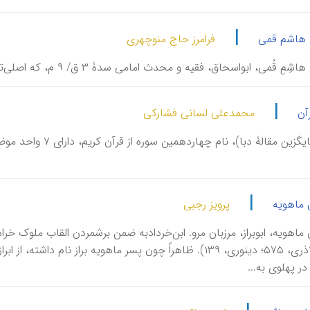
|
ن هاشم قمی
فرامرز حاج منوچهری
ِ قُمی، ابواسحاق، فقیه و محدث امامی سدۀ ۳ ق/ ۹ م، که اصلی‌ترین مروج منابع روایی کوفه در قم به شمار می‌آید.
|
آن
محمدعلی لسانی فشارکی
|
ن ماهویه
پرویز رجبی