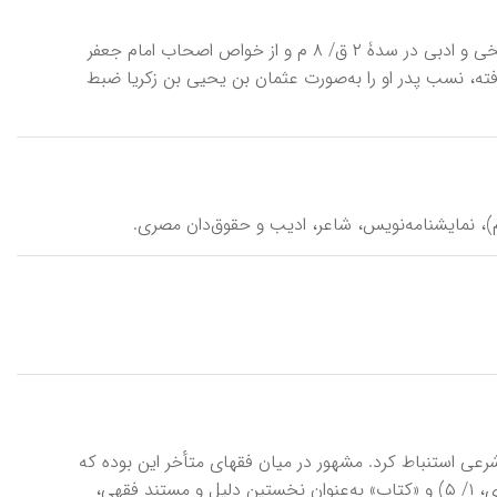
اَبانِ اَحْمَر (جایگزین مقالۀ دبا)، ابوعبدالله ابـان بن عثمان، راوی حدیث و اخبار تاریخی و ادبی در سدۀ ۲‌ ق/ ۸‌ م و از خواص اصحاب امام جعفر
ته، نسب پدر او را به‌‌صورت عثمان بن یحیی بن زکریا ضبط‌
حکم شرعی استنباط کرد. مشهور در میان فقهای متأخر این بوده که
شمار «آیات‌الاحکام» بالغ بر ۵۰۰ آیه است (برای نمونه، نک‍ : علامۀ حلی، ۲۴۲؛ سیوری، ۱/ ۵) و «کتاب» به‌عنوان نخستین دلیل و مستند فقهی،