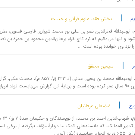
|
یم
بخش فقه، علوم قرآنی و حدیث
 را نزد وی خوانده بوده است ...
|
ر
سیمین محقق
اِبْنِ‌اَبی‌عُمَر، ابو‌عبدالله محمد 
|
بیع
غلامعلی عرفانیان
اِبْ
تدبیر الممالک، که دانسته‌های اندک ما دربارۀ مؤلف برگرفته از برخی 
یـده (نک‍ : آس...