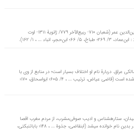
اِبْنِ‌حَبیب (جایگزین مدخل ارجاعی دبا)، بدرالدین ابوطاهر (و ابومحمد) حسن بن زین‌الدین عمر (شعبان ۷۱۰- ربیع‌الآخر ۷۷۹/ ژانویۀ ۱۳۱۱- اوت
اسم عبیدالله بن حسین بن حسن بصری (د ۳۷۸ ق/ ۹۸۸ م)، فقیه مالکی عراق. دربارۀ نام او اختلاف بسیار است؛ در منابع از وی با
نامهای گوناگونی چون عبدالله، عبدالرحمان، محمد و حتێ ابوحسین بن حسن یاد شده است (قاضی عیاض، ترتیب ... ، ۴/ ۶۰۵؛ ابواسحاق، ۱۷۰؛
اِبْنِ‌بَنّا، ابوالعباس احمد بن محمد بن عثمان اَزدی مراکشی (د ۷۲۱ ق/ ۱۳۲۱ م)، ریاضی‎دان، ستاره‎شناس و ادیب صوفی‌مشرب، از مردم مغرب اقصا
که در علوم دینی، تفسیر، ادب عرب و پزشکی نیز دست داشت. او به‌سبب شغل پدر بدین نام خوانده می‎شد (ابن‎قاضی، جذوة ... ، ۱۴۸؛ بابا‎تنبکتی،