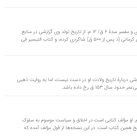
اِبْنِ‌اَبی‌مَرْیَم، ابوعبدالله فخرالدین نصر بن علی بن محمد شیرازی فارسی فسوی، مقری و مفسر سدۀ ۶ ق/ ۱۲ م. از تاریخ تولد وی گزارشی در منابع
دیده نمی‌شود و تنها می‌دانیم که نزد تاج‌القراء برهان‌الدین محمود بن حمزة بن نصر کرمانی (د پس از ۵۰۰ ق) شاگردی کرده، و کتاب التیسیر فی
بن یحیى عدنی (د ۲۴۳ ‌ق/ ۸۵۷ م)، محدث مکی. گزارشی دربارۀ تاریخ ولادت او در دست نیست، اما به روایت ذهبی
نِ‌اَبی‌الرَّبیع، شهاب‌الدین احمد بن محمد، از نویسندگان و حکیمان سدۀ ۷ ق/ ۱۳ م. او مؤلف کتابی است در اخلاق و سیاست موسوم به سلوک
نسخ همین کتاب است. در این نسخه‌ها از قول مؤلف آمده که