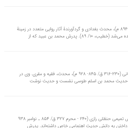
اِبْنِ‌اَبی‌الدُّنْیا (جایگزین مقالۀ دبا)، ابوبکر عبدالله بن محمد قرشی (۲۰۸-۲۸۱ ق/ ۸۲۳-۸۹۴ م)، محدث بغدادی و گردآورندۀ آثار روایی متعدد در زمینۀ
زهد و اخلاق. خاندان وی با بنی‌امیه نسبت ولاء داشت و به‌همین‌سبب قرشی خوانده می‌شد (خطیب، ۱۰/ ۸۹). پدرش محمد بن عبید که از
اِبْنِ‌اَبی‌داوود (جایگزین مقالۀ دبا)، ابوبکر عبدالله بن سلیمان بن اشعث اَزْدی سجستانی (۲۳۰-۳۱۶ ق/ ۸۴۵- ۹۲۸ م)، محدث، فقیه و مقری. وی در
 در کنار پدر در طوس به مجلس حدیث محمد بن اسلم طوسی نشست و حدیث نوشت
اِبْنِ‌اَبی‌حاتِم (جایگزین مقالۀ دبا)، ابومحمد عبدالرحمان ابن‌ابی‌حاتم محمد بن ادریس تمیمی حنظلی رازی (۲۴۰ - محرم ۳۲۷ ق/ ۸۵۴ ـ نوامبر ۹۳۸
 پرداختن به دانش حدیث اهتمامی خاص داشته‌اند. پدرش