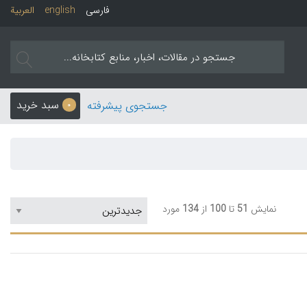
فارسی
english
العربیة
سبد خرید
جستجوی پیشرفته
0
نمایش
51
تا
100
از
134
مورد