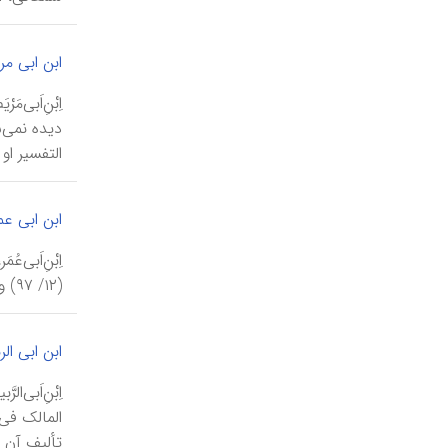
ابن ابی مر
التفسیر او
ابن ابی عم
(۱۲/ ۹۷) وی ۹۰ سال عمر کرده بوده است و بر‌پایۀ این گزارش می‌بایست تولد ابن‌ابی‌عمر حدود سال ۱۵۳ ق رخ داده باشد.
ابن ابی الر
المالک فی 
تألیف آن را در ۶۵۵ ق به انجام رسان