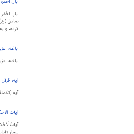
ابان احمر، 
صادق (ع). 
کرده، و به‌
اباظه، عزیز
اَباظه، عزیز بن محمد بن عثمان (۲۵ ربی
آیه، قرآن
آيه (تکملۀ 
آیات الاحک
آیاتُ‌الْا