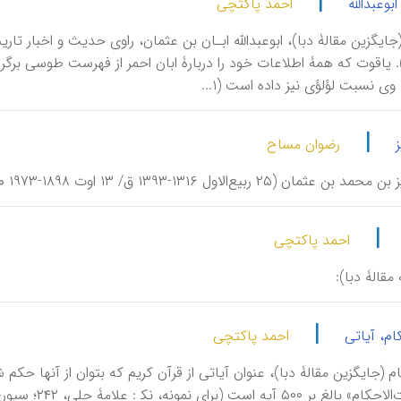
|
ابوعبدالله
احمد پاکتچی
یاقوت که همۀ اطلاعات خود را دربارۀ ابان احمر از فهرست‌ طوسی برگرف
 وی نسبت لؤلؤی نیز داده است (۱...
|
رضوان مساح
ع‌الاول ۱۳۱۶-۱۳۹۳ ق/ ۱۳ اوت ۱۸۹۸-۱۹۷۳ م)، نمایشنامه‌نویس، شاعر، ادیب و حقوق‌دان مصری.
|
احمد پاکتچی
مقالۀ دبا):
|
ام، آیاتی
احمد پاکتچی
َحْکام (جایگزین مقالۀ دبا)، عنوان آیاتی از قرآن کریم که بتوان از آنها 