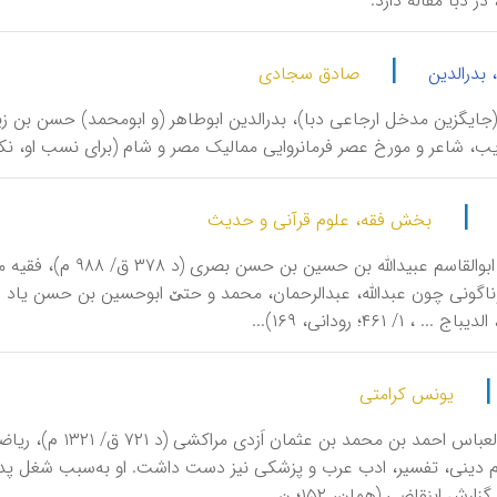
ه، در دبا مقاله دارد.
|
 بدرالدین
صادق سجادی
|
بخش فقه، علوم قرآنی و حدیث
اِبْنِ‌جَلّاب، ابوالق
. ، ۱/ ۴۶۱؛ رودانی، ۱۶۹)...
یونس کرامتی