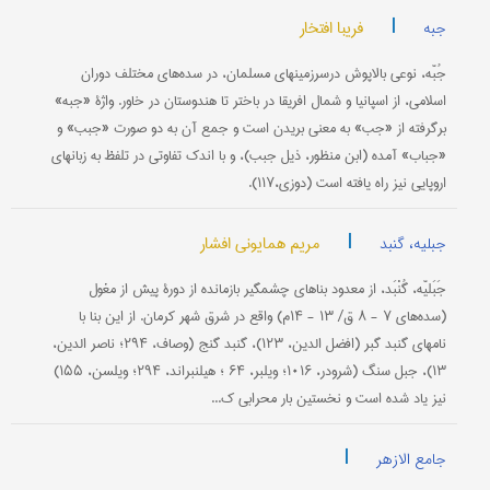
|
فریبا افتخار
جبه
جُبّه، نوعی بالاپوش درسرزمینهای مسلمان، در سده‌های مختلف دوران
اسلامی، از اسپانیا و شمال افریقا در باختر تا هندوستان در خاور. واژۀ «جبه»
برگرفته از «جب» به معنی بریدن است و جمع آن به دو صورت «جبب» و
«جباب» آمده (ابن منظور، ذیل جبب)، و با اندک تفاوتی در تلفظ به زبانهای
اروپایی نیز راه یافته است (دوزی،۱۱۷).
|
مریم همایونی افشار
جبلیه، گنبد
جَبَلیّه، گُنْبَد، از معدود بناهای چشمگیر بازمانده از دورۀ پیش از مغول
(سده‌های ۷ - ۸ ق/ ۱۳ - ۱۴م) واقع در شرق شهر کرمان. از این بنا با
نامهای گنبد گبر (افضل ‌الدین، ۱۲۳)، گنبد گنج (وصاف، ۲۹۴؛ ناصر الدین،
۱۳)، جبل سنگ (شرودر، ۱۰۱۶؛ ویلبر، ۶۴ ؛ هیلنبراند، ۲۹۴؛ ویلسن، ۱۵۵)
نیز یاد شده است و نخستین‌ بار محرابی ک...
|
جامع الازهر