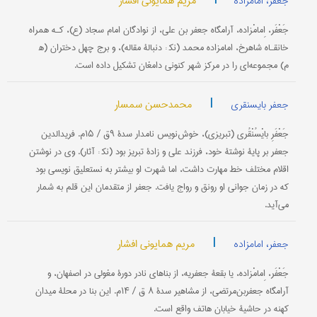
مریم همایونی افشار
جعفر، امامزاده
جَعْفَر، اِمامْزاده، آرامگاه جعفر بن علی، از نوادگان امام سجاد (ع)، کـه همراه
خانقـاه شاهرخ، امامزاده محمد (نک‍ : دنبالۀ مقاله)، و برج چهل دختران (ه‍
م) مجموعه‌ای را در مرکز شهر کنونی دامغان تشکیل داده است.
|
محمدحسن سمسار
جعفر بایسنقری
جَعْفَرِ بایْسُنْقُری (تبریزی)، خوش‌نویس نامدار سدۀ ۹ق / ۱۵م. فریدالدین
جعفر بر پایۀ نوشتۀ خود، فرزند علی و زادۀ تبریز بود (نک‍ : آثار). وی در نوشتن
اقلام مختلف خط مهارت داشت، اما شهرت او بیشتر به نستعلیق نویسی بود
که در زمان جوانی او رونق و رواج یافت. جعفر از متقدمان این قلم به شمار
می‌آید.
|
مریم همایونی افشار
جعفر، امامزاده
جَعْفَر، اِمامْزاده، یا بقعۀ جعفریه، از بناهای نادر دورۀ مغولی در اصفهان، و
آرامگاه جعفربن‌مرتضى، از مشاهیر سدۀ ۸ ق / ۱۴م. این بنا در محلۀ میدان
کهنه در حاشیۀ خیابان هاتف واقع است.