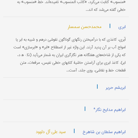
«منسوب‌» كتابت‌ می‌كرد، «كاتب‌ المنسوب‌» ناميده‌اند. خط «منسوب‌» به‌
خطی‌ گفته‌ می‌شد كه‌ اند...
|
محمدحسن سمسار
ابری
اَبْری، كاغذی كه با درآمیختن رنگهای گوناگون نقوشی درهم و شبیه به ابر یا
امواج آب بر آن پدید آرند. این واژه غیر از اصطلاح «ابر» و «ابرسازی» است
كه یكی از شاخه‌های هفتگانه هنر نگارگری ایران به شمار می‌آید (نک‍ : ه‍ د،
ابر). كاغذ ابری برای آراستن حاشیۀ كتابهای خطی نفیس، مرقعات، متن
قطعات خط و نقاشی، روی جلد، آست...
|
ابریشم حریر
|
ابراهیم مدایح نگار*
|
سید علی آل داوود
ابراهیم سلطان بن شاهرخ