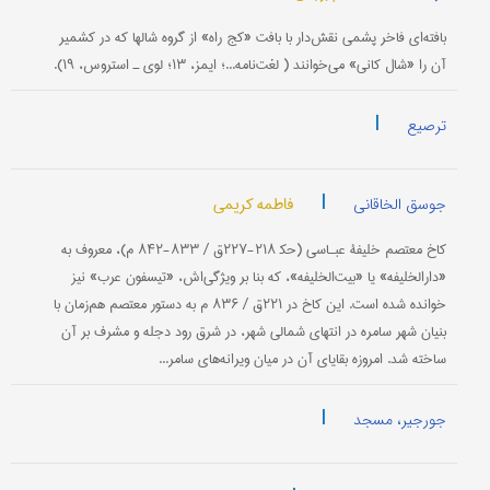
بافته‌ای فاخر پشمی نقش‌دار با بافت «کج راه» از گروه شالها که در کشمیر
آن را «شال کانی» می‌خوانند ( لغت‌نامه...؛ ایمز، ۱۳؛ لوی ـ استروس، ۱۹).
|
ترصیع
|
فاطمه کریمی
جوسق الخاقانی
کاخ معتصم خلیفۀ عبـاسی (حک‍ ۲۱۸-۲۲۷ق / ۸۳۳-۸۴۲ م)، معروف به
«دارالخلیفه» یا «بیت‌الخلیفه»، که بنا بر ویژگی‌اش، «تیسفون عرب» نیز
خوانده شده است. این کاخ در ۲۲۱ق / ۸۳۶ م به دستور معتصم هم‌زمان با
بنیان شهر سامره در انتهای شمالی شهر، در شرق رود دجله و مشرف بر آن
ساخته شد. امروزه بقایای آن در میان ویرانه‌های سامر...
|
جورجیر، مسجد