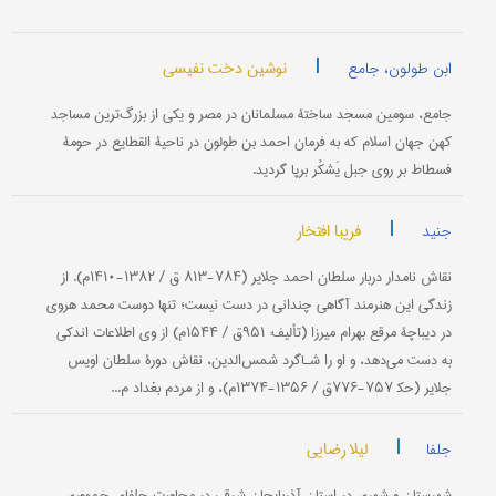
|
نوشین دخت نفیسی
ابن طولون، جامع
جامع، سومین مسجد ساختۀ مسلمانان در مصر و یکی از بزرگ‌ترین مساجد
کهن جهان اسلام که به فرمان احمد بن طولون در ناحیۀ القطایع در حومۀ
فسطاط بر روی جبل یَشکُر برپا گردید.
|
فریبا افتخار
جنید
نقاش نامدار دربار سلطان احمد جلایر (۷۸۴-۸۱۳ ق / ۱۳۸۲-۱۴۱۰م). از
زندگی این هنرمند آگاهی چندانی در دست نیست؛ تنها دوست محمد هروی
در دیباچۀ مرقع بهرام میرزا (تألیف: ۹۵۱ق / ۱۵۴۴م) از وی اطلاعات اندکی
به دست می‌دهد، و او را شـاگرد شمس‌الدین، نقاش دورۀ سلطان اویس
جلایر (حک‍ ۷۵۷-۷۷۶ق / ۱۳۵۶-۱۳۷۴م)، و از مردم بغداد م...
|
لیلا رضایی
جلفا
شهرستان و شهری در استان آذربایجان شرقی در مجاورت جلفای جمهوری