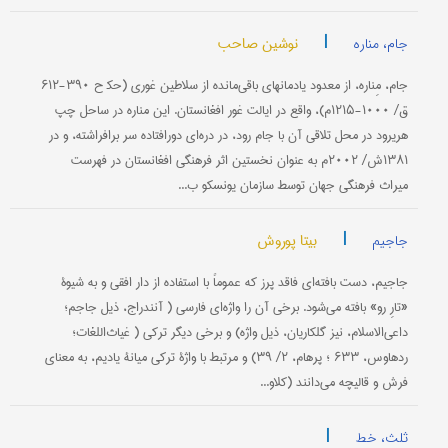
|
نوشین صاحب
جام، مناره
جام، مِناره، از معدود یادمانهای باقی‌مانده از سلاطین غوری (حک‍ ح ۳۹۰-۶۱۲
ق/ ۱۰۰۰-۱۲۱۵م)، واقع در ایالت غور افغانستان. این مناره در ساحل چپ
هریرود در محل تلاقی آن با جام رود، در دره‌ای دورافتاده سر برافراشته، و در
۱۳۸۱ش/ ۲۰۰۲م به عنوان نخستین اثر فرهنگی افغانستان در فهرست
میراث فرهنگی جهان توسط سازمان یونسکو ب...
|
بیتا پوروش
جاجیم
جاجیم، دست بافته‌ای فاقد پرز که عموماً با استفاده از دار افقی و به شیوۀ
«تارِ رو» بافته می‌شود. برخی آن را واژه‌ای فارسی ( آنندراج، ذیل جاجم؛
داعی‌الاسلام، نیز گلکاریان، ذیل واژه) و برخی دیگر ترکی ( غیاث‌اللغات؛
ردهاوس، ۶۳۳ ؛ پرهام، ۲/ ۳۹) و مرتبط با واژۀ ترکی میانۀ یادیم، به معنای
فرش و قالیچه می‌دانند (کلاو...
|
ثلث، خط