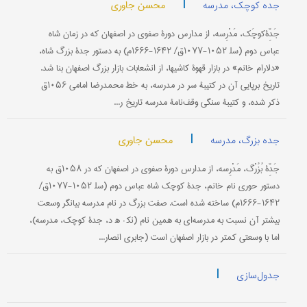
|
محسن جاوری
جده کوچک، مدرسه
جَدِّۀکوچَک، مَدْرِسه، از مدارس دورۀ صفوی در اصفهان که در زمان شاه
عباس دوم (سل‍ ۱۰۵۲-۱۰۷۷ق/ ۱۶۴۲-۱۶۶۶م) به دستور جدۀ بزرگ شاه،
«دلارام خانم» در بازار قهوۀ کاشیها، از انشعابات بازار بزرگ اصفهان بنا شد.
تاریخ برپایی آن در کتیبۀ سر در مدرسه، به خط محمدرضا امامی ۱۰۵۶ق
ذکر شده، و کتیبۀ سنگی وقف‌نامۀ مدرسه تاریخ ر...
|
محسن جاوری
جده بزرگ، مدرسه
جَدِّۀ بُزُرْگ، مَدْرِسه، از مدارس دورۀ صفوی در اصفهان که در ۱۰۵۸ق به
دستور حوری نام خانم، جدۀ کوچک شاه عباس دوم (سل‍ ۱۰۵۲-۱۰۷۷ق/
۱۶۴۲-۱۶۶۶م) ساخته شده است. صفت بزرگ در نام مدرسه بیانگر وسعت
بیشتر آن نسبت به مدرسه‌ای به همین نام (نک‍ : ه‍ د، جدۀ کوچک، مدرسه)،
اما با وسعتی کمتر در بازار اصفهان است (جابری انصار...
|
جدول‌سازی