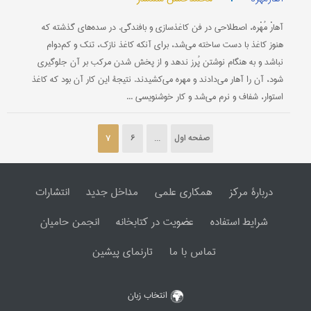
آهارْ مُهْره، اصطلاحی در فن كاغذسازی و بافندگی. در سده‌های گذشته كه
هنوز كاغذ با دست ساخته می‌شد، برای آنكه كاغذ نازك، تنك و كم‌دوام
نباشد و به هنگام نوشتن پُرز ندهد و از پخش شدن مركب بر آن جلوگیری
شود، آن را آهار می‌دادند و مهره می‌كشیدند. نتیجۀ این كار آن بود كه كاغذ
استوار، شفاف و نرم می‌شد و كار خوشنویسی ...
صفحه اول
...
6
7
دربارۀ مرکز
همکاری علمی
مداخل جدید
انتشارات
شرایط استفاده
عضویت در کتابخانه
انجمن حامیان
تماس با ما
تارنمای پیشین
انتخاب زبان