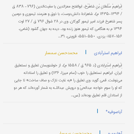
اِبْراهیمْ سُلْطانِ بْنِ شاهْرُخ، ابوالفتح معزالدین یا مغیث‌الدین (۷۹۶- ۸۳۸ ق
/ ۱۳۹۴-۱۴۳۵ م)، شاهزادۀ دانش‌دوست، با ذوق و هنرمند تیموری و دومین
پسر شاهرخ فرزند امیر تیمور گوركان. وی در ۲۸ شوال ۷۹۶ ق / ۲۷ اوت
۱۳۹۴ م به هنگامی‌ كه تیمور هنوز زنده بود، دیده به جهان گشود (شامی‌،
۱۵۶-۱۵۷؛ یزدی، ۵۵۰-۵۵۱؛ قزوینی، ۳۱...
|
محمدحسن سمسار
ابراهیم استرآبادی
اِبْراهیمِ اِسْتِرابادی (د ۹۶۵ ق / ۱۵۵۸ م)، از خوشنویسان تعلیق و نستعلیق
ایران. ابراهیم نستعلیق را خوب (سام میرزا، ۱۳۶) و تعلیق را استادانه
می‌نوشت. قمی گوید: وی تعلیق را «به غایت نازک و صاف ساخت» تا جایی
که او را سومِ خواجه عبدالحیّ و درویش عبداللـه به شمار آورده‌اند که هر دو
از استادان قلم تعلیق بوده‌اند (ص...
|
آیاصوفیه*
|
محمدحسن سمسار
آهارمهره