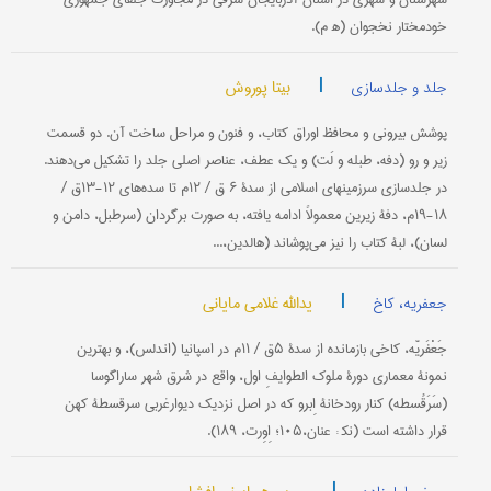
خودمختار نخجوان (ه‍ م).
|
بیتا پوروش
جلد و جلدسازی
پوشش بیرونی و محافظ اوراق کتاب، و فنون و مراحل ساخت آن. دو قسمت
زیر و رو (دفه، طبله و لَت) و یک عطف، عناصر اصلی جلد را تشکیل می‌دهند.
در جلدسازی سرزمینهای اسلامی از سدۀ ۶ ق / ۱۲م تا سده‌های ۱۲-۱۳ق /
۱۸-۱۹م، دفۀ زیرین معمولاً ادامه یافته، به صورت برگردان (سرطبل، دامن و
لسان)، لبۀ کتاب را نیز می‌پوشاند (هالدین،...
|
یدالله غلامی مایانی
جعفریه، کاخ
جَعْفَریّه، کاخی بازمانده از سدۀ ۵ق / ۱۱م در اسپانیا (اندلس)، و بهترین
نمونۀ معماری دورۀ ملوک الطوایفِ اول، واقع در شرق شهر ساراگوسا
(سَرَقُسطه) کنار رودخانۀ اِبرو که در اصل نزدیک دیوارغربی سرقسطۀ کهن
قرار داشته است (نک‍ : عنان،۱۰۵؛ اِوِرت، ۱۸۹).
|