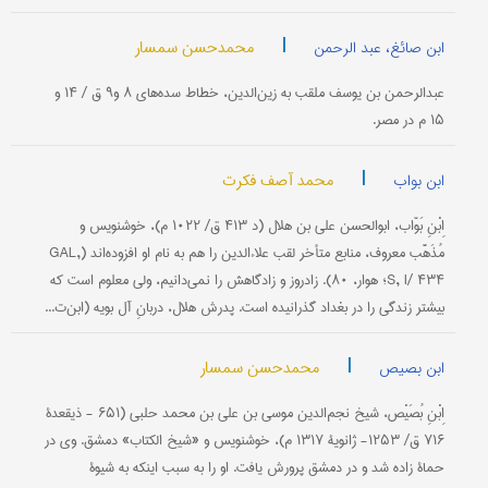
|
محمدحسن سمسار
ابن صائغ، عبد الرحمن
عبدالرحمن بن یوسف ملقب به زین‌الدین، خطاط سده‌های ۸ و۹ ق / ۱۴ و
۱۵ م در مصر.
|
محمد آصف فکرت
ابن بواب
اِبْنِ بَوّاب‌، ابوالحسن‌ علی‌ بن‌ هلال‌ (د ۴۱۳ ق‌/ ۱۰۲۲ م‌)، خوشنويس‌ و
مُذَهَّب‌ معروف‌، منابع‌ متأخر لقب‌ علاءالدين‌ را هم‌ به‌ نام‌ او افزوده‌اند (GAL,
S, I/ ۴۳۴؛ هوار، ۸۰). زادروز و زادگاهش‌ را نمی‌دانيم‌، ولی‌ معلوم‌ است‌ كه‌
بيشتر زندگی‌ را در بغداد گذرانيده‌ است‌. پدرش‌ هلال‌، دربانِ‌ آل‌ بويه‌ (ابن‌ت...
|
محمدحسن سمسار
ابن بصیص
اِبْنِ بُصَيْص‌، شيخ‌ نجم‌الدين‌ موسی‌ بن‌ علی‌ بن‌ محمد حلبی‌ (۶۵۱ - ذيقعدۀ
۷۱۶ ق‌/ ۱۲۵۳- ژانويۀ ۱۳۱۷ م‌)، خوشنويس‌ و «شيخ‌ الكتاب‌» دمشق‌. وی‌ در
حماة زاده‌ شد و در دمشق‌ پرورش‌ يافت. او را به‌ سبب‌ اينكه‌ به‌ شيوۀ