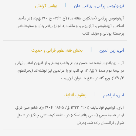
|
یونس کرامتی
آپولونیوس پرگایی، ریاضی دان
آپولونیوسِ پِرْگایی (جایگزین مقالۀ دبا) (ح ۲۶۲- ح ۱۹۰ ق‌م)، (در مآخذ
اسلامی: آپولونیوس، آبلونیوس، و ملقب به نجار) ریاضی‌دان و ستاره‌شناس
برجستۀ یونانی و مؤلف کتاب
|
بخش فقه، علوم قرآنی و حدیث
آبی، زین الدین
آبی، زین‌الدین ابومحمد حسن بن ابی‌طالب یوسفی، از فقیهان امامی ایرانی
در نیمۀ دوم سدۀ ۷ ق/ ۱۳ م. لقب او را عزالدین نیز نوشته‌اند (بحرالعلوم،
۲/ ۱۷۹). وی گاه در منابع با عنوان ابن‌ربیب
|
یعقوب آلتایف
آبای، ابراهیم
آبای، ابراهیم قونانبایف (۱۲۶۱-۱۳۲۲ ق/ ۱۸۴۵-۱۹۰۴ م)، شاعر ملی قزاق.
او در ناحیۀ سِمی (سمی پالاتینْسْک) در منطقۀ کوهستانی چنگیز در شمال
شرقی قزاقستان زاده شد. پدرش