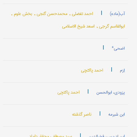
|
احمد تفضلی ,
محمدحسن گنجی ,
بخش علوم ,
آب(ماده)
ابوالقاسم گرجی ,
اسعد شیخ الاسلامی
|
اضحی*
|
احمد پاکتچی
اِرَم
|
احمد پاکتچی
پزودی، ابوالحسن
|
ناصر گذشته
ابن شبرمه
|
سيد مصطفي‌ محقق‌ داماد
ابن ادریس، فخرالدین