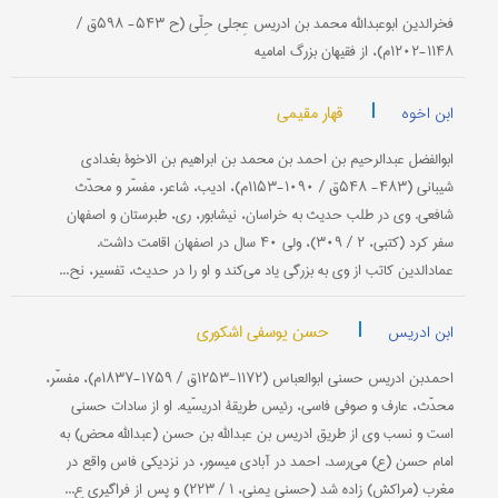
فخرالدین ابوعبدالله محمد بن ادریس عِجلی حِلّی (ح ۵۴۳- ۵۹۸ق /
۱۱۴۸-۱۲۰۲م)، از فقیهان بزرگ امامیه
|
قهار مقیمی
ابن اخوه
ابوالفضل عبدالرحیم بن احمد بن محمد بن ابراهیم بن الاخوۀ بغدادی
شیبانی (۴۸۳- ۵۴۸ق / ۱۰۹۰-۱۱۵۳م)، ادیب، شاعر، مفسّر و محدّث
شافعی. وی در طلب حدیث به خراسان، نیشابور، ری، طبرستان و اصفهان
سفر كرد (كتبی، ۲ / ۳۰۹)، ولی ۴۰ سال در اصفهان اقامت داشت.
عمادالدین كاتب از وی به بزرگی یاد می‌كند و او را در حدیث، تفسیر، نح...
|
حسن یوسفی اشکوری
ابن ادریس
احمدبن ادریس حسنی ابوالعباس (۱۱۷۲-۱۲۵۳ق / ۱۷۵۹-۱۸۳۷م)، مفسّر،
محدّث، عارف و صوفی فاسی، رئیس طریقۀ ادریسّیه. او از سادات حسنی
است و نسب وی از طریق ادریس بن عبدالله بن حسن (عبدالله محض) به
امام حسن (ع) می‌رسد. احمد در آبادی میسور، در نزدیكی فاس واقع در
مغرب (مراكش) زاده شد (حسنی یمنی، ۱ / ۲۲۳) و پس از فراگیری ع...