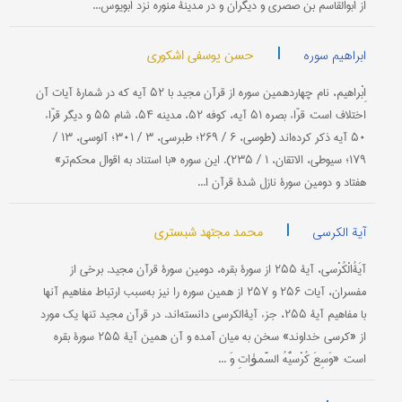
از ابوالقاسم بن صَصْرى و دیگران و در مدینۀ منوره نزد ابویوس...
|
حسن یوسفی اشکوری
ابراهیم سوره
اِبْراهیم، نام چهاردهمین سوره از قرآن مجید با ۵۲ آیه که در شمارۀ آیات آن
اختلاف است: قرّاء بصره ۵۱ آیه، کوفه ۵۲، مدینه ۵۴، شام ۵۵ و دیگر قرّاء
۵۰ آیه ذکر کرده‌اند (طوسی، ۶ / ۲۶۹؛ طبرسی، ۳ / ۳۰۱؛ آلوسی، ۱۳ /
۱۷۹؛ سیوطی، الاتقان، ۱ / ۲۳۵). این سوره «با استناد به اقوال محکم‌تر»
هفتاد و دومین سورۀ نازل شدۀ قرآن ا...
|
محمد مجتهد شبستری
آیة الکرسی
آيَةُ‌الْكُرْسی، آيۀ ۲۵۵ از سورۀ بقره، دومين سورۀ قرآن مجيد. برخی از
مفسران، آيات ۲۵۶ و ۲۵۷ از همين سوره را نيز به‌سبب ارتباط مفاهيم آنها
با مفاهيم آيۀ ۲۵۵، جزء آيةالكرسی دانسته‌اند. در قرآن مجيد تنها يك مورد
از «كرسی خداوند» سخن به ميان آمده و آن همين آيۀ ۲۵۵ سورۀ بقره
است: «وَسِعَ كُرْسيُّهُ السَّموٰاتِ وَ ...