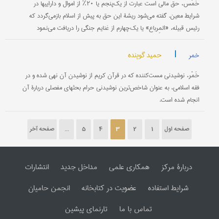
خُمْس، حق مالی است عبارت از یک‌پنجم یا ۲۰٪ از اموال و داراییها در
شرایط معین. گفته می‌شود ریشۀ این حق به پیش از اسلام بازمی‌گردد که
رئیس قبیله، «المِرباع» یا یک‌چهارم از غنایم جنگی را دریافت می‌نمود
|
حمید گوینده
خمر
خَمْر، نوشیدنی مست‌کننده که در قرآن کریم از نوشیدن آن نهی شده و در
فقه اسلامی، به عنوان شاخص‌ترین نوشیدنی حرام بحثهای مفصلی دربارۀ آن
انجام شده است.
صفحه اول
1
2
3
4
5
...
صفحه آخر
دربارۀ مرکز
همکاری علمی
مداخل جدید
انتشارات
شرایط استفاده
عضویت در کتابخانه
انجمن حامیان
تماس با ما
تارنمای پیشین