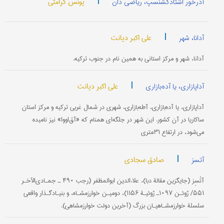
|
یونس کرامتی
آذرخور اشتاذگشنسپ، ریاضی دان
|
علی اکبر دیانت
آدانا، شهر
آدانا، شهر و مرکز استانی به همین نام در جنوب ترکیه.
|
علی اکبر دیانت
آداپازاری، یا آده‌بازاری
آداپازاری، یا آده‌بازاری، آطه‌بازاری، شهری در شمال غربی ترکیه و مرکز استان
ساکاریا در آن کشور. این شهر در جلگه‌ای همنام که «آق‌اووا» نیز نامیده
می‌شود، در ارتفاع ۳۱متری
|
صادق سجادی
آتسز
آتْسِز (جایگزین مقالۀ دبا)، علاءالدين ابوالمظفر (رجب ۴۹۰ ـ جمـادی‌الآخـر
۵۵۱/ ژوئـن ۱۰۹۷ـ ژوئیـۀ ۱۱۵۶)، دومیـن خوارزمشـاه، و بنیـادگـذار واقعی
سلسلۀ خوارزمشـاهیـان بزرگ (آخرین دولت خوارزمشاهی).