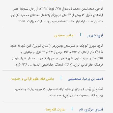
آوَجی، سعدالدین محمد (د شوال ۷۱۱/ فوریۀ ۱۳۱۲)، از رجال بلندپایۀ عصر
ایلخانان مغول که بیش از ۱۴ سال در روزگار پادشاهی سلطان محمود غازان و
سلطان محمد اولجایتو، منصب صاحب‌دیوانی، صدارت و وزارت داشت.
|
عباس سعیدی
آوج، شهری
آوَج، شهری کوچک در شهرستان بوئین‌زهرا (استان قزوین). این شهر با حدود
۹۷۵‘۱ متر ارتفاع، در ˚۳۵ و ́۳۵ عرض و ˚۴۹ و ́́۱۴ طول جغرافیایی و
۱۱۱کیلومتری جنوب غربی شهر قزوین، بر سر راه قزوین ـ همدان قـرار دارد (
‌فرهنگ جغرافیایی ایران، ۱/ ۲۶؛ فرهنگ جغرافیایی آبادیها ... ، ۳۶/ ۱۵).
|
بخش فقه، علوم قرآنی و حدیث
آصف بن برخیا، شخصیتی
آصَفِ بْنِ ‎بَرْخیا (جایگزین مقالۀ دبا)، شخصیتی که برپایۀ روایات و تفاسیر،
وزیر و کاتب حضرت سلیمان (ع) بوده است.
|
عنایت الله رضا
آسیای مرکزی، نام