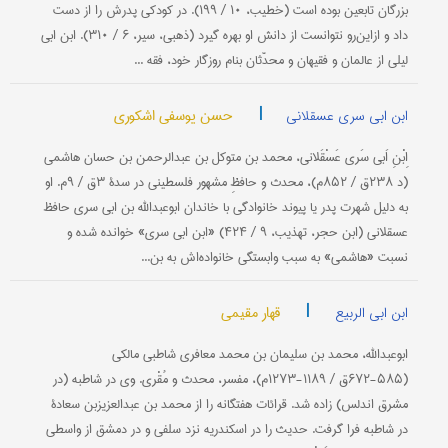
بزرگان تابعین بوده است (خطیب، ۱۰ / ۱۹۹). در كودكی پدرش را از دست
داد و ازاین‌رو نتوانست از دانش او بهره گیرد (ذهبی، سیر، ۶ / ۳۱۰). ابن ابی
لیلی از عالمان و فقیهان و محدّثان بنام روزگار خود، فقه ...
|
حسن یوسفی اشکوری
ابن ابی سری عسقلانی
اِبْنِ اَبی سَری عَسْقَلانی، محمد بن متوكل بن عبدالرحمن بن حسان هاشمی
(د ۲۳۸ق / ۸۵۲م)، محدث و حافظِ مشهور فلسطینی در سدۀ ۳ق / ۹م. او
به دلیل شهرت پدر یا پیوند خانوادگی با خاندان ابوعبدالله بن ابی سری حافظ
عسقلانی (ابن حجر، تهذیب، ۹ / ۴۲۴) «ابن ابی سری» خوانده شده و
نسبت «هاشمی» به سبب وابستگی خانواده‌اش به بن...
|
قهار مقیمی
ابن ابی الربیع
ابوعبدالله، محمد بن سلیمان بن محمد معافری شاطبی مالكی
(۵۸۵-۶۷۲ق / ۱۱۸۹-۱۲۷۳م)، مفسر، محدث و مُقْری. وی در شاطبه (در
مشرق اندلس) زاده شد. قرائات هفتگانه را از محمد بن عبدالعزیزبن سعادة
در شاطبه فرا گرفت. حدیث را در اسكندریه نزد سلفی و در دمشق از واسطی