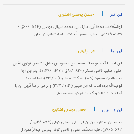
|
حسن یوسفی اشکوری
ابن اثیر
ابوالسّعادات مجدالدّین مبارك بن محمد شیبانی موصلی (۵۴۴-۶۰۶ق /
۱۱۴۹- ۱۲۰۹م)، رجالی، مفسر، مُحدِّث و فقیه شافعی در عراق.
|
علی رفیعی
ابن اجا
اِبْنِ اَجا، یا آجا، ابوعبدالله محمد بن محمود بن خلیل الشّمس قونَوی الأصلِ
حلبی حنفی، قاضی عسكر (۸۲۰-۸۸۱ق / ۱۴۱۷-۱۴۷۶م)، پدر ابن اجا
محبّ‌الدین محمود (ه‍ م). به گفتۀ سخاوی (۱۰ / ۴۳)، اَجا لقب پدر
ابوعبداللّه بوده است كه ابن‌حنبلی (۲(۱) / ۳۲۷) و برخی از متأخّرین آن را
آجا ثبت كرده‌اند و گویا به هر دو وجه صحیح ...
|
حسن یوسفی اشکوری
ابن ابی لیلی
محمّد بن عبدالرّحمن بن ابی لیلی انصاری كوفی (۷۴- ۱۴۸ق /
۶۹۳-۷۶۵م)، فقیه محدّث، مفتی و قاضی كوفه. پدرش عبدالرّحمن از