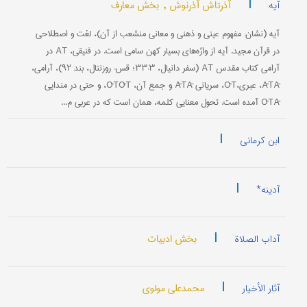
|
آذرتاش آذرنوش ,
بخش معارف
آیه
آیه (نشان: مفهوم عینی و ذهنی و معانی منشعب از آن)، لغت و اصطلاحی
در قرآن مجید. آیه از واژه‌های بسیار كهن سامی‌ است. در فنیقی، AT در
آرامی‌ كتاب مقدس AT (سفر دانیال، ۳۳:۳؛ قس: روزنتال، بند ۹۲)، آرامی،
ĀTĀ، عبری،ŌT، سریانی ĀTĀ و جمع آن، ŌTŌT، و حتی در مندایی
ŌTĀ آمده است. تحول معنایی كلمه، همان است كه در عربی م...
|
ابن كرمانی‌
|
آدینه*
|
بخش ادبیات
آداب الصلاة
|
محمدعلی مولوی
آثار الأخیار