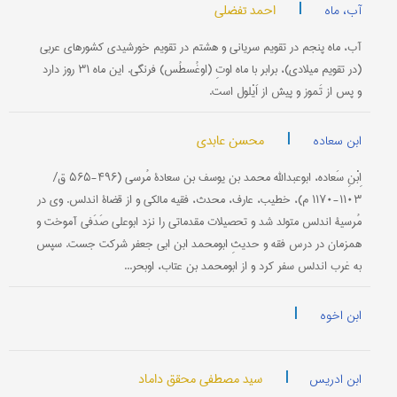
|
احمد تفضلی
آب، ماه
آب، ماه پنجم در تقویم سریانی و هشتم در تقویم خورشیدی کشورهای عربی
(در تقویم میلادی)، برابر با ماه اوتِ (اوغُسطُس) فرنگی. این ماه ۳۱ روز دارد
و پس از تَموز و پیش از اَیْلول است.
|
محسن عابدی
ابن سعاده
اِبْنِ سَعاده، ابوعبدالله محمد بن يوسف بن سعادۀ مُرسی (۴۹۶-۵۶۵ ق/
۱۱۰۳-۱۱۷۰ م)، خطيب، عارف، محدث، فقيه مالكی و از قضاة اندلس. وی در
مُرسيۀ اندلس متولد شد و تحصيلات مقدماتی را نزد ابوعلی صَدَفی آموخت و
همزمان در درس فقه و حديثِ ابومحمد ابن ابی جعفر شركت جست. سپس
به غرب اندلس سفر كرد و از ابومحمد بن عتاب، اوبحر...
|
ابن اخوه
|
سيد مصطفي‌ محقق‌ داماد
ابن ادریس