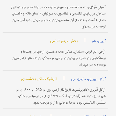
آسیایِ مَرْکَزی، نام و اصطلاحی مسبوق‌به‌سابقه که در نوشته‌های جهانگردان و
سیاحان در زبانهای انگلیسی و فرانسوی به صورتهای «آسیای بالا» و «آسیای
داخلی» آمده، و هدف از آن مشخص‌کردن بخشهای مرکزی قارۀ آسیا بدون
توجه به مرزبندیهای
|
بخش مردم شناسی
آرچی، نام
آرْچی، نام قومی مسلمان، ساکن غرب داغستان. آرچیها در روستاها و
زیستگاههایی در ناحیۀ چارودین در جمهوری خودگردان داغستان (فدراسیون
روسیه) به سر می‌برند.
|
آنوشیک ملکی بخشمندی
آراکل تبریزی، داوریژتسی
آراکِلِ تَبْریزی (داوریژتسی)، تاریخ‌نگار ارمنی. وی در ۱۵۹۵ یا ۱۶۰۰ م، در
شهر تبریز متولد شد (آراکلیان، آ. گ.، II/ ۵۱۹). او در اچمیادزین شاگرد
پیلیبُس آقباکتسی بود و درجۀ روحانی را از او دریافت نمود.