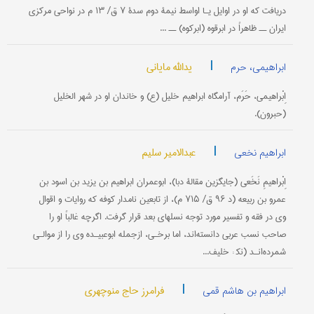
دریافت که او در اوایل یـا اواسط نیمۀ دوم سدۀ ۷ ق/ ۱۳ م در نواحی مرکزی
ایران ــ ظاهراً در ابرقوه (ابرکوه) ــ ...
|
یدالله مایانی
ابراهیمی، حرم
اِبْراهیمی، حَرَم، آرامگاه ابراهیم خلیل (ع) و خاندان او در شهر الخلیل
(حبرون).
|
عبدالامیر سلیم
ابراهیم نخعی
اِبْراهیمِ نَخَعی (جایگزین مقالۀ دبا)، ابو‌عمران ابراهیم بن یزید بن اسود بن
عمرو بن ربیعه (د ۹۶ ق/ ۷۱۵ م)، از تابعین نامدار کوفه که روایات و اقوال
وی در فقه و تفسیر مورد توجه نسلهای بعد قرار گرفت. اگر‌چه غالباً او را
صاحب نسب عربی دانسته‌اند، اما برخـی، از‌جمله ابوعبیـده وی را از موالـی
شمرده‌انـد (نک‍ : خلیف...
|
فرامرز حاج منوچهری
ابراهیم بن هاشم قمی