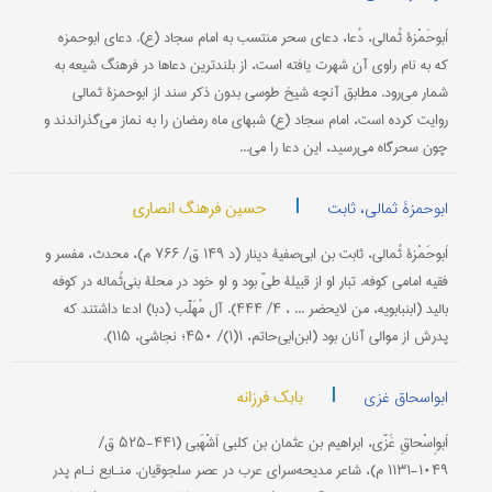
اَبوحَمْزۀ ثُمالی، دُعا، دعای سحر منتسب به امام سجاد (ع). دعای ابوحمزه
که به نام راوی آن شهرت یافته است، از بلند‌‌ترین دعاها در فرهنگ شیعه به
شمار می‌رود. مطابق آنچه شیخ طوسی بدون ذكر سند از ابوحمزۀ ثمالی
روایت كرده است، امام سجاد (ع) شبهای ماه رمضان را به نماز می‌گذراندند و
چون سحرگاه می‌رسید، این دعا را می‌...
|
حسین فرهنگ انصاری
ابوحمزۀ ثمالی، ثابت
اَبوحَمْزۀ ثُمالی، ثابت بن ابی‌صفیۀ دینار (د ۱۴۹ ق/ ۷۶۶ م)، محدث، مفسر و
فقیه امامی کوفه. تبار او از قبیلۀ طیّ بود و او خود در محلۀ بنی‌ثُماله در کوفه
بالید (ابن‎بابویه، من لایحضر ... ، ۴/ ۴۴۴). آل مُهَلَّب (دبا) ادعا داشتند که
پدرش از موالی آنان بود (ابن‌ابی‌حاتم، ۱(۱)/ ۴۵۰؛ نجاشی، ۱۱۵).
|
بابک فرزانه
ابواسحاق غزی
اَبو‌اِسْحاقِ غَزّی، ابراهیم بن عثمان بن کلبی اَشْهَبی (۴۴۱-۵۲۵‌ ق/
۱۰۴۹-۱۱۳۱ م)، شاعر مدیحه‌سرای عرب در عصر سلجوقیان. منـابع نـام پدر