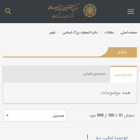
صفحه اصلی
مقالات
دائرة المعارف بزرگ اسلامی
علوم
علوم
جستجوی الفبایی
موضوع بندی
همه موضوعات
نمایش
51
تا
100
از
569
مورد
|
ابوحمزۀ ثمالی، دعا