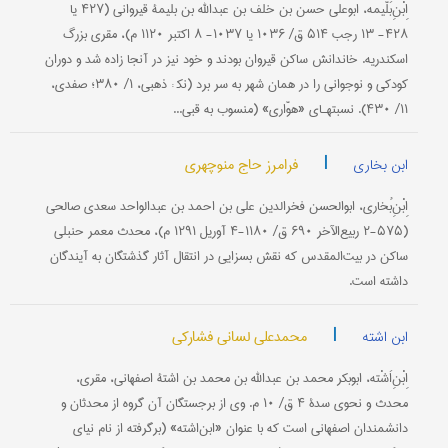
اِبْنِ‌بَلّیمه، ابو‌علی حسن بن خلف بن عبدالله بن بلیمۀ قیروانی (۴۲۷ یا
۴۲۸- ۱۳ رجب ۵۱۴ ق/ ۱۰۳۶ یا ۱۰۳۷- ۸ اکتبر ۱۱۲۰ م)، مقری بزرگ
اسکندریه. خاندانش ساکن قیروان بودند و خود نیز در آنجا زاده شد و دوران
کودکی و نوجوانی را در همان شهر به سر برد (نک‍ : ذهبی، ۱/ ۳۸۰؛ صفدی،
۱۱/ ۴۳۰). نسبتهـای «هوّاری» (منسوب به قبی...
|
فرامرز حاج منوچهری
ابن بخاری
اِبْنِ‌بُخاری، ابو‌الحسن فخر‌الدین علی بن احمد بن عبد‌الواحد سعدی صالحی
(۵۷۵-۲ ربیع‌الآخر ۶۹۰ ق/ ۱۱۸۰-۴ آوریل ۱۲۹۱ م)، محدث معمر حنبلی
ساکن در بیت‌المقدس که نقش بسزایی در انتقال آثار گذشتگان به آیندگان
داشته است.
|
محمدعلی لسانی فشارکی
ابن اشته
اِبْنِ‌اَشْته، ابوبکر محمد بن عبدالله بن محمد بن اشتۀ اصفهانی، مقری،
محدث و نحوی سدۀ ۴ ق/ ۱۰ م. وی از برجستگان آن گروه از محدثان و
دانشمندان اصفهانی است که با عنوان «ابن‌اشته» (برگرفته از نام نیای