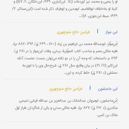
او را یحیى و محمد نیز آورده‌اند (نک‍ : ابن‌انباری، ۲۶۹؛ ابن‌خلکان، ۱/ ۵۷) و
کنیۀ او به‌اختلاف ابو‌القاسم، ابو‌مدین و ابو‌فرقد ذکر شده است (ابن‌عساکر، ۲/
۴۶۹؛ سبط ابن‌جوزی، ۸(۱...
|
فرامرز حاج منوچهری
ابن مواز
اِبْنِ‌مَوّاز، ابوعبد‌الله محمد بن ابراهیم بن زیاد (۱۸۰- ۲۶۹ ق/ ۷۹۶-۸۸۲ م)،
فقیه مالکی مصر و صاحب کتاب الموّازیة. برخی، وفات ابن‌مواز را در ۲۸۱ ق/
۸۹۴ م دانسته‌اند که وجه آن را در دو نکته می‌توان جست: نخست آنکه
ابن‌کثیر (۱۱/ ۷۱) در بیان وقایع سال ۲۸۱ ق، شرح‌حال وی را با ابوزرعۀ
دمشقی (د ۲۸۱ ق) خلط کرده، و این...
|
فرامرز حاج منوچهری
ابن ماجشون
اِبْنِ‌ماجَشون، ابومروان عبدالملک بن عبدالعزیز بن عبدالله قرشی تمیمی
منکدری (د ۲۱۲ ق/ ۸۲۷ م)، فقیه مالکی مدنی و یکی از شاگردان طراز اول
مالک بن انس.