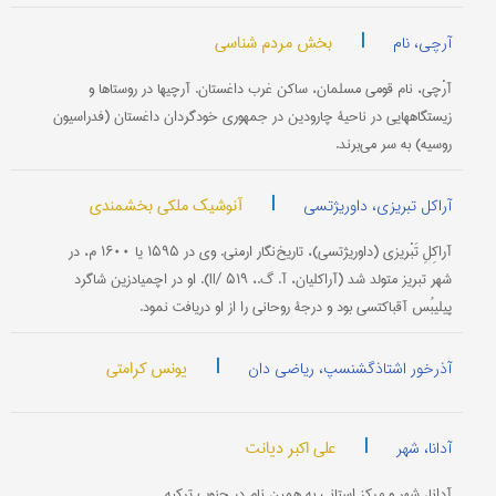
|
بخش مردم شناسی
آرچی، نام
آرْچی، نام قومی مسلمان، ساکن غرب داغستان. آرچیها در روستاها و
زیستگاههایی در ناحیۀ چارودین در جمهوری خودگردان داغستان (فدراسیون
روسیه) به سر می‌برند.
|
آنوشیک ملکی بخشمندی
آراکل تبریزی، داوریژتسی
آراکِلِ تَبْریزی (داوریژتسی)، تاریخ‌نگار ارمنی. وی در ۱۵۹۵ یا ۱۶۰۰ م، در
شهر تبریز متولد شد (آراکلیان، آ. گ.، II/ ۵۱۹). او در اچمیادزین شاگرد
پیلیبُس آقباکتسی بود و درجۀ روحانی را از او دریافت نمود.
|
یونس کرامتی
آذرخور اشتاذگشنسپ، ریاضی دان
|
علی اکبر دیانت
آدانا، شهر
آدانا، شهر و مرکز استانی به همین نام در جنوب ترکیه.