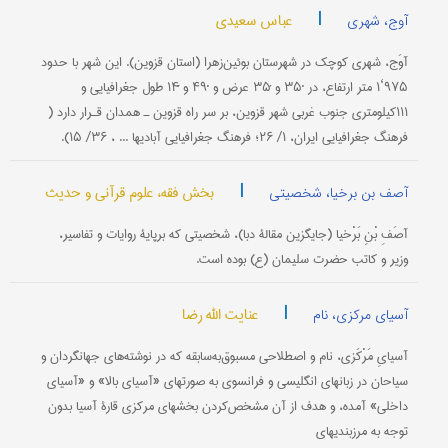
|
عباس سعیدی
آوج، شهری
آوَج، شهری کوچک در شهرستان بوئین‌زهرا (استان قزوین). این شهر با حدود
۹۷۵‘۱ متر ارتفاع، در ˚۳۵ و ́۳۵ عرض و ˚۴۹ و ́́۱۴ طول جغرافیایی و
۱۱۱کیلومتری جنوب غربی شهر قزوین، بر سر راه قزوین ـ همدان قـرار دارد (
‌فرهنگ جغرافیایی ایران، ۱/ ۲۶؛ فرهنگ جغرافیایی آبادیها ... ، ۳۶/ ۱۵).
|
بخش فقه، علوم قرآنی و حدیث
آصف بن برخیا، شخصیتی
آصَفِ بْنِ ‎بَرْخیا (جایگزین مقالۀ دبا)، شخصیتی که برپایۀ روایات و تفاسیر،
وزیر و کاتب حضرت سلیمان (ع) بوده است.
|
عنایت الله رضا
آسیای مرکزی، نام
آسیایِ مَرْکَزی، نام و اصطلاحی مسبوق‌به‌سابقه که در نوشته‌های جهانگردان و
سیاحان در زبانهای انگلیسی و فرانسوی به صورتهای «آسیای بالا» و «آسیای
داخلی» آمده، و هدف از آن مشخص‌کردن بخشهای مرکزی قارۀ آسیا بدون
توجه به مرزبندیهای