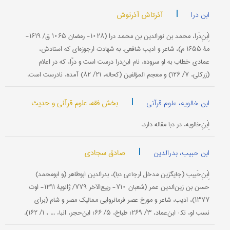
|
آذرتاش آذرنوش
ابن درا
اِبْنِ‌دَرا، محمد بن نورالدین بن محمد درا (۱۰۲۸- رمضان ۱۰۶۵ ق/ ۱۶۱۹-
مۀ ۱۶۵۵ م)، شاعر و ادیب شافعی. به شهادت ارجوزه‌ای که استادش،
عمادی خطاب به او سروده، نام ابن‌درا درست است و درّا، که در اعلام
(زرکلی، ۷/ ۱۲۶) و معجم المؤلفین (کحاله، ۲۱/ ۸۲) آمده، نادرست است.
|
بخش فقه، علوم قرآنی و حدیث
ابن خالویه، علوم قرآنی
اِبْنِ‌خالویه، در دبا مقاله دارد.
|
صادق سجادی
ابن حبیب، بدرالدین
اِبْنِ‌حَبیب (جایگزین مدخل ارجاعی دبا)، بدرالدین ابوطاهر (و ابومحمد)
حسن بن زین‌الدین عمر (شعبان ۷۱۰- ربیع‌الآخر ۷۷۹/ ژانویۀ ۱۳۱۱- اوت
۱۳۷۷)، ادیب، شاعر و مورخ عصر فرمانروایی ممالیک مصر و شام (برای
نسب او، نک‍ : ابن‌عماد، ۳/ ۲۶۹؛ طباخ، ۵/ ۶۶؛ ابن‌حجر، انباء ... ، ۱/ ۱۶۲).