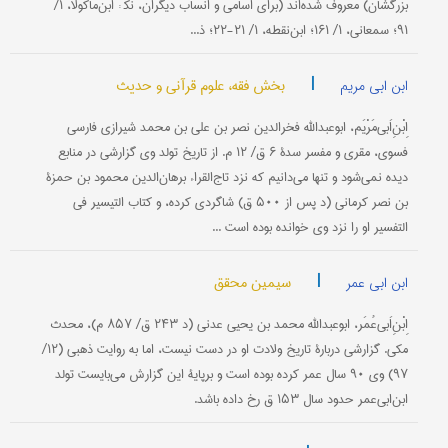
بزرگشان) معروف شده‌اند (برای اسامی و انساب دیگران، نک‍ : ابن‌ماکولا، ۱/
۹۱؛ سمعانی، ۱/ ۱۶۱؛ ابن‌نقطه، ۱/ ۲۱-۲۲؛ ذ...
|
بخش فقه، علوم قرآنی و حدیث
ابن ابی مریم
اِبْنِ‌اَبی‌مَرْیَم، ابوعبدالله فخرالدین نصر بن علی بن محمد شیرازی فارسی
فسوی، مقری و مفسر سدۀ ۶ ق/ ۱۲ م. از تاریخ تولد وی گزارشی در منابع
دیده نمی‌شود و تنها می‌دانیم که نزد تاج‌القراء برهان‌الدین محمود بن حمزة
بن نصر کرمانی (د پس از ۵۰۰ ق) شاگردی کرده، و کتاب التیسیر فی
التفسیر او را نزد وی خوانده بوده است ...
|
سیمین محقق
ابن ابی عمر
اِبْنِ‌اَبی‌عُمَر، ابو‌عبدالله محمد بن یحیى عدنی (د ۲۴۳ ‌ق/ ۸۵۷ م)، محدث
مکی. گزارشی دربارۀ تاریخ ولادت او در دست نیست، اما به روایت ذهبی (۱۲/
۹۷) وی ۹۰ سال عمر کرده بوده است و بر‌پایۀ این گزارش می‌بایست تولد
ابن‌ابی‌عمر حدود سال ۱۵۳ ق رخ داده باشد.