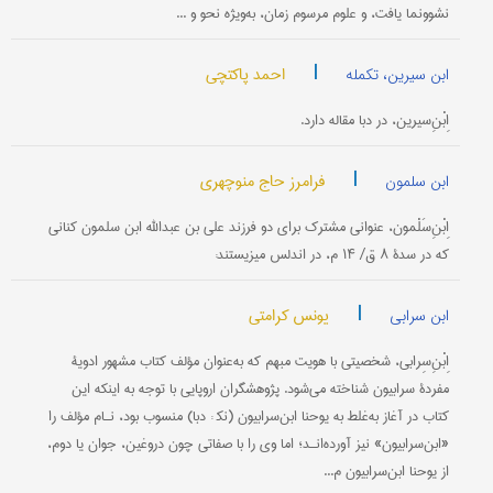
نشوونما یافت، و علوم مرسوم زمان، به‌ویژه نحو و ...
|
احمد پاکتچی
ابن سیرین، تکمله
اِبْنِ‌سیرین، در دبا مقاله دارد.
|
فرامرز حاج منوچهری
ابن سلمون
اِبْنِ‌‌سَلْمون، عنوانی مشترک برای دو فرزند علی بن عبدالله ابن سلمون کنانی
که در سدۀ ۸ ق/ ۱۴ م، در اندلس می‎زیستند:
|
یونس کرامتی
ابن سرابی
اِبْنِ‌سِرابی، شخصیتی با هویت مبهم که به‌عنوان مؤلف کتاب مشهور ادویۀ
مفردۀ سرابیون شناخته می‌شود. پژوهشگران اروپایی با توجه به اینکه این
کتاب در آغاز به‌غلط به یوحنا ابن‌سرابیون (نک‍ : دبا) منسوب بود، نـام مؤلف را
«ابن‌سرابیون» نیز آورده‌انـد؛ اما وی را با صفاتی چون دروغین، جوان یا دوم،
از یوحنا ابن‌سرابیون م...