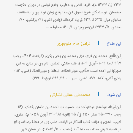
۷۳۳ ق/ ۱۳۳۳ م)، فقیه، قاضی و خطیب جامع تونس در دوران حکومت
حفصیان. نویسندگانِ شرح احوال ابن‌عبدالرفیع زمان تولد وی را به‌اختلاف
سالهای میان ۶۳۵ تا ۶۳۹ ق یاد کرده‌اند (وادی آشی، ۴۱؛ زرکشی، ۷۰؛
صفدی، ۵/ ۳۴۳؛ ابن‌تغری‌بردی، ۱/ ۶۰؛ مخلوف، ...
|
فرامرز حاج منوچهری
ابن طلاع
اِبْنِ‌طَلّاع، محمد بن فرج، مولى محمد بن یحیى بکری (ذیقعدۀ ۴۰۴- رجب
۴۹۷ / مۀ ۱۰۱۴-آوریل ۱۱۰۴)، فقیه مالکی اندلس. نام وی در منابع به این
صورتها نیز آمده است: طلّاعی، مولی‌الطلاع، ابن‎طلاء و مولی‌الطلاء (ضبی، ۱۱۲؛
وادی آشی، ۱۸۷، ۱۹۷؛ ذهبی، سیر ... ، ۱۹/ ۱۹۹؛ ارنؤوط، ۱۹۹).
|
محمدعلی لسانی فشارکی
ابن شیطا
اِبْنِ‌شِیْطا، ابوالفتح عبدالواحد بن حسین بن احمد بن عثمان بغدادی (۱۶
رجب ۳۷۰-۲۵ صفر ۴۵۰ ق/ ۲۵ ژانویۀ ۹۸۱-۲۴ آوریل ۱۰۵۸ م)، مقری،
ادیب، نحوی و مؤلف کتاب التذکار در قرائات عشر. وی در محلۀ رصافه، واقع
در ناحیۀ شرقی بغداد، به دنیا آمد (خطیب، ۱۱/ ۱۶-۱۷)، در همان شهر