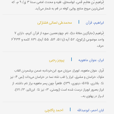
اِبْراهیمِ بْنِ هاشِمِ قُمی، ابواسحاق، فقیه و محدث امامی سدۀ ۳ ق/ ۹ م، که
اصلی‌ترین مروج منابع روایی کوفه در قم به شمار می‌آید.
|
محمدعلی لسانی فشارکی
ابراهیم، قرآن
اِبْراهیم (جایگزین مقالۀ دبا)، نام چهاردهمین سوره از قرآن کریم، دارای ۷
واحد موضوعی (رکوع)، ۵۲ آیه (یا ۵۱، ۵۴، ۵۵ آیه)، ۸۳۱ کلمه و ۴۳۴‘۶
حرف.
|
پرویز رجبی
ابراز، عنوان ماهویه
اَبْراز، عنوان ماهویه، ابوبراز، مرزبان مرو. ابن‌خردادبه ضمن برشمردن القاب
ملوک خراسان و مشرق، ابراز را لقب شاه نسا در خراسان می‌داند (ص ۴؛ نیز
نک‍ : بلاذری، ۵۷۵؛ دینوری، ۱۳۹). ظاهراً چون پسر ماهویه براز نام داشته، از
ابراز به‌مرور ابوبراز درست شده است (یوستی، ۳؛ نیز نک‍ : ابن‌اثیر، ۳/ ۱۲۱).
ابـراز در پهلوی به...
|
احمد پاکتچی
ابان احمر، ابوعبدالله