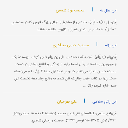
|
محمدجواد شمس
ابن سال به
اِبْنِ‌سالْ‌بِه (یا سالْبِه)، خاندانی از مشایخ و عرفای بزرگ فارس که در سده‌های
۴-۶ ق/ ۱۰-۱۲ م در بیضای شیراز و کازرون خانقاه داشتند.
|
مسعود حبیبی مظاهری
ابن رزام
اِبْنِ‌رِزام (یا رَزّام)، ابوعبدالله محمد بن علی بن رزام طائی کوفی، نویسندۀ یکی
از مهم‌ترین رساله‌ها در ردّ بر اسماعیلیه. از زندگی او اطلاع روشنی در دست
نیست؛ همین اندازه می‌دانیم که او در نیمۀ اول سدۀ ۴ ق/ ۱۰ م می‌زیسته
است، زیرا در کتاب خود، چنان‌که نقل شده، به وقایع چند دهۀ نخست این
سده اشاره کـرده (نک‍ : ...
|
علی بهرامیان
ابن رافع سلامی
اِبْنِ‌رافِعِ سَلّامی، ابوالمعالی تقی‌الدین محمد (ذیقعدۀ ۷۰۴- ۱۸ جمادی‌الاول
۷۷۴/ ژوئن ۱۳۰۵-۱۵ نوامبر ۱۳۷۲)، محدث و رجالی شافعی.