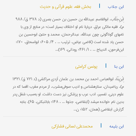
|
بخش فقه، علوم قرآنی و حدیث
ابن جلاب
اِبْنِ‌جَلّاب، ابوالقاسم عبیدالله بن حسین بن حسن بصری (د ۳۷۸ ق/ ۹۸۸
م)، فقیه مالکی عراق. دربارۀ نام او اختلاف بسیار است؛ در منابع از وی با
نامهای گوناگونی چون عبدالله، عبدالرحمان، محمد و حتێ ابوحسین بن
حسن یاد شده است (قاضی عیاض، ترتیب ... ، ۴/ ۶۰۵؛ ابواسحاق، ۱۷۰؛
ابن‌فرحون، الدیباج ... ، ۱/ ۴۶۱؛ رودانی، ۱۶۹)...
|
یونس کرامتی
ابن بنا
اِبْنِ‌بَنّا، ابوالعباس احمد بن محمد بن عثمان اَزدی مراکشی (د ۷۲۱ ق/ ۱۳۲۱
م)، ریاضی‎دان، ستاره‎شناس و ادیب صوفی‌مشرب، از مردم مغرب اقصا که در
علوم دینی، تفسیر، ادب عرب و پزشکی نیز دست داشت. او به‌سبب شغل پدر
بدین نام خوانده می‎شد (ابن‎قاضی، جذوة ... ، ۱۴۸؛ بابا‎تنبکتی، ۶۵). بنا‌به
گزارش ابن‎قاضی (همان، ۱۵۲؛ ن...
|
محمدعلی لسانی فشارکی
ابن بلیمه