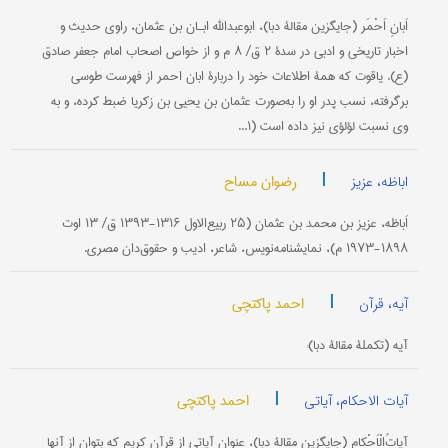
اَبانِ اَحْمَر (جایگزین مقالۀ دبا)، ابوعبدالله ابـان بن عثمان، راوی حدیث و
اخبار تاریخی و ادبی در سدۀ ۲‌ ق/ ۸‌ م و از خواص اصحاب امام جعفر صادق
(ع). یاقوت که همۀ اطلاعات خود را دربارۀ ابان احمر از فهرست‌ طوسی
برگرفته، نسب پدر او را به‌‌صورت عثمان بن یحیی بن زکریا ضبط‌ کرده، و به‌
وی نسبت لؤلؤی نیز داده است (۱...
|
رضوان مساح
اباظه، عزیز
اَباظه، عزیز بن محمد بن عثمان (۲۵ ربیع‌الاول ۱۳۱۶-۱۳۹۳ ق/ ۱۳ اوت
۱۸۹۸-۱۹۷۳ م)، نمایشنامه‌نویس، شاعر، ادیب و حقوق‌دان مصری.
|
احمد پاکتچی
آیه، قرآن
آيه (تکملۀ مقالۀ دبا):
|
احمد پاکتچی
آیات الاحکام، آیاتی
آیاتُ‌الْاَحْکام (جایگزین مقالۀ دبا)، عنوان آیاتی از قرآن کریم که بتوان از آنها