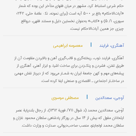
حکم شرعی استنباط کرد. مشهور در میان فقهای متأخر این بوده که شمار
«آیات‌الاحکام» بالغ بر ۵۰۰ آیه است (برای نمونه، نک‍ : علامۀ حلی، ۲۴۲؛
سیوری، ۱/ ۵) و «کتاب» به‌عنوان نخستین دلیل و مستند فقهی، درواقع
چیزی جز همین آیات‌الاحکام نیست.
|
معصومه ابراهیمی
آهنگری، فرایند
آهَنْگَری، فرایند ذوب، ریخته‌گری و قالب‌گیری آهن و بالابردن مقاومت آن از
طریق تفتن، فشردن و پتک‌زدن برای ساخت اشیاء و ابزار آهنی. آهنگری از
پیشه‌های مهم و کهن جامعۀ ایران به شمـار می‌رود که از دیرباز نقش مهمی
در ساختـار اجتماعی ـ اقتصادی و صنعتی ایفا کرده است.
|
مصطفی موسوی
آوجی، سعدالدین
آوَجی، سعدالدین محمد (د شوال ۷۱۱/ فوریۀ ۱۳۱۲)، از رجال بلندپایۀ عصر
ایلخانان مغول که بیش از ۱۴ سال در روزگار پادشاهی سلطان محمود غازان و
سلطان محمد اولجایتو، منصب صاحب‌دیوانی، صدارت و وزارت داشت.