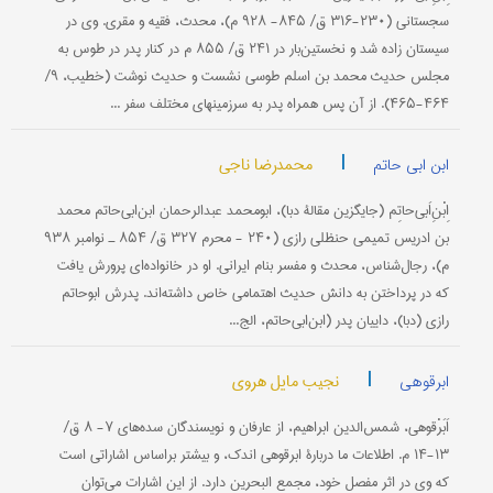
سجستانی (۲۳۰-۳۱۶ ق/ ۸۴۵- ۹۲۸ م)، محدث، فقیه و مقری. وی در
سیستان زاده شد و نخستین‌بار در ۲۴۱ ق/ ۸۵۵ م در کنار پدر در طوس به
مجلس حدیث محمد بن اسلم طوسی نشست و حدیث نوشت (خطیب، ۹/
۴۶۴-۴۶۵). از آن پس همراه پدر به سرزمینهای مختلف سفر ...
|
محمدرضا ناجی
ابن ابی حاتم
اِبْنِ‌اَبی‌حاتِم (جایگزین مقالۀ دبا)، ابومحمد عبدالرحمان ابن‌ابی‌حاتم محمد
بن ادریس تمیمی حنظلی رازی (۲۴۰ - محرم ۳۲۷ ق/ ۸۵۴ ـ نوامبر ۹۳۸
م)، رجال‌شناس، محدث و مفسر بنام ایرانی. او در خانواده‌ای پرورش یافت
که در پرداختن به دانش حدیث اهتمامی خاص داشته‌اند. پدرش ابوحاتم
رازی (دبا)، داییان پدر (ابن‌ابی‌حاتم، الج...
|
نجیب مایل هروی
ابرقوهی
اَبَرْقوهی، شمس‌الدین ابراهیم، از عارفان و نویسندگان سده‌های ۷- ۸ ق/
۱۳-۱۴ م. اطلاعات ما دربارۀ ابرقوهی اندک، و بیشتر بر‌اساس اشاراتی است
که وی در اثر مفصل خود، مجمع البحرین دارد. از این اشارات می‌توان