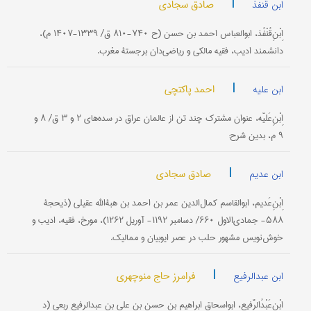
|
صادق سجادی
ابن قنفذ
اِبْنِ‌قُنْفُذ، ابوالعباس احمد بن حسن (ح ۷۴۰-۸۱۰ ق/ ۱۳۳۹-۱۴۰۷ م)،
دانشمند ادیب، فقیه مالکی و ریاضی‌دان برجستۀ مغرب.
|
احمد پاکتچی
ابن علیه
اِبْنِ‌عَلیّه، عنوان مشترک چند تن از عالمان عراق در سده‌های ۲ و ۳ ق/ ۸ و
۹ م، بدین شرح:
|
صادق سجادی
ابن عدیم
اِبْنِ‌عَدیم، ابوالقاسم کمال‌الدین عمر بن احمد بن هبةالله عقیلی (ذیحجۀ
۵۸۸- جمادی‌الاول ۶۶۰/ دسامبر ۱۱۹۲- آوریل ۱۲۶۲)، مورخ، فقیه، ادیب و
خوش‌نویس مشهور حلب در عصر ایوبیان و ممالیک.
|
فرامرز حاج منوچهری
ابن عبدالرفیع
اِبْنِ‌عَبْدُالرَّفیع، ابواسحاق ابراهیم بن حسن بن علی بن عبدالرفیع ربعی (د