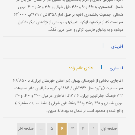
شمال افغانستان، با °۶۶ و ´۹ و ´´۴۸ طول شرقی و °۳۶ و ´۵ و ´´۴۰ عرض
شمالی. جمعیت بخشداری آقچه بر طبق آمار ۱۳۵۸ش / ۱۹۷۹م، ۰۰۰’۶۲
نفر است که از ترکمنها، ازبکها، تاجیکها و مردمانی از نژادهای دیگر تشکیل
می‎شود و به زبانهای فارسی، ترکی و حتی عربی مُفّ...
|
آفریدی
|
هادی عالم زاده
آغاجاری
آغاجاری، بخشی از شهرستان بهبهان (در استان خوزستان ایران)، با ۸۵۰‘۴۸
نفر جمعیت (برآورد سال ۱۳۶۲ش / ۱۹۸۴م، گروه جغرافیای دفتر تحقیقات،
۲۳؛ فرهنگ جغرافیایی ایران، ۶ / ۱۷). آغاجاری در میان °۳۰ و ´۴۰، و °۳۱
عرض شمالی و °۴۹ و‌´۳۵ و‌°۴۹ و‌´۵۵ طول شرقی (نقشۀ عملیات مشترک)
واقع شده و محدود است از شمال به رودخانۀ مارون...
صفحه اول
1
2
3
4
5
...
صفحه آخر