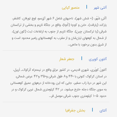
|
منصور کیایی
آلتی شهر
آلْتی شَهْر، (= شش شهر)، ناحیه‎ای شامل ۶ شهرِ آق‌سو، اوچ تورفان، کاشغر،
یارکند (یارقند)، ختن و کوچا (کُچا)، واقع در جلگۀ تاریم و بخشی از ترکستان
شرقی (یا ترکستان چین). جلگۀ تاریم از جنوب به ارتفاعات تبت (کون لون)،
از شمال به کوههای تیان‌شان و از مغرب به کوهستانهای پامیر محدود است و
از شرق بدون برخورد با مانعی...
|
جعفر شعار
آلتون کوپری
آلتونْ کوپْری، شهری قدیمی، در کشور عراق واقع در نیمه‌راه کَرکوک‌ـ اَربیل،
در استان کرکوک کنونی با °۴۴ و‌´۸ طول شرقی و‌°۳۵ و‌´۴۲ عرض شمالی.
این شهر در درۀ زاب صغیر، جایی که این رودخانه از دره‎های عمیق کوهستانی
به سوی جلگۀ دجله خارج می‎شود، در ۴۲ کیلومتری شمال غربی کرکوک و در
حدود ۱۰۵ کیلومتری جنوب شرقی موصل قر...
|
بخش جغرافیا
آلتای