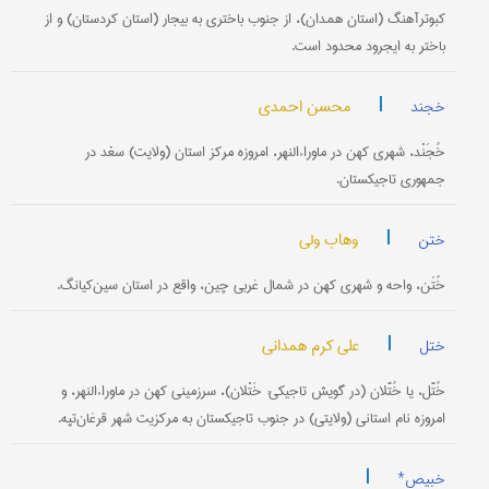
کبوتر‌آهنگ (استان همدان)، از جنوب باختری به بیجار (استان کردستان) و از
باختر به ایجرود محدود است.
|
محسن احمدی
خجند
خُجَنْد، شهری کهن در ماوراءالنهر، امروزه مرکز استان (ولایت) سغد در
جمهوری تاجیکستان.
|
وهاب ولی
ختن
خُتَن، واحه و شهری کهن در شمال غربی چین، واقع در استان سین‌کیانگ.
|
علی کرم همدانی
ختل
خُتَّل، یا خُتَّلان (در گویش تاجیکی: خَتْلان)، سرزمینی کهن در ماوراءالنهر، و
امروزه نام استانی (ولایتی) در جنوب تاجیکستان به مرکزیت شهر قرغان‌تپه.
|
خبیص*