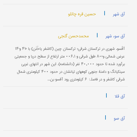
|
حسین قره چانلو
آق شهر
|
محمدحسن گنجی
آق سو، شهر
آقْ‎سو، شهری در ترکستان شرقی؛ ترکستان چین (کاشغر یاخُتَن) با °۴۱ و´۱۴
عرض شمالی و°۸۰ طول شرقی و ۰۰۶،۱ متر ارتفاع از سطح دریا و جمعیتی
برآورد شده تا حدود ۴۰,۰۰۰ نفر (دانشنامه). این شهر در انتهای غربی
سین‎کیانگ و دامنۀ جنوبی کوههای تیان‎شان در حدود ۴۰۰ کیلومتری شمال
شرقی کاشغر و در فاصلۂ ۶ کیلومتری رود آق‎سو بن...
|
آق قلا
|
آق صو