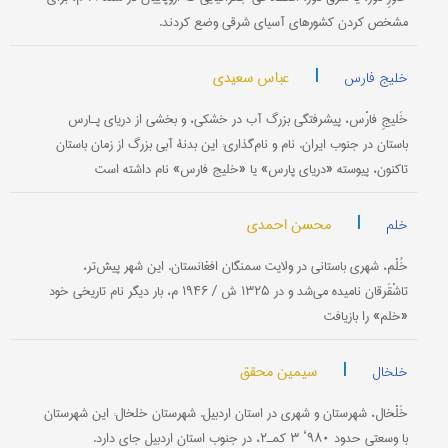
مشخص کردن کشورهای آسیای شرقی وضع کردند.
|
عباس سعیدی
خلیج فارس
خَلیجِ فارْس، پیشرفتگی بزرگ آب در خشکی، و بخشی از دریای پـارس
باستان در جنوب ایران. نام و نام‌گذاری: این بدنۀ آبی بزرگ از زمان باستان
تاکنون، پیوسته «دریای پارس» یا «خلیج فارس» نام داشته است
|
محسن احمدی
خلم
خُلْم، شهری باستانی در ولایت سمنگان افغانستان. این شهر پیش‌تر،
تاشْقَرقان نامیده می‌شد و در ۱۳۲۵ ش / ۱۹۴۶ م، بار دیگر نام تاریخی خود
«خلم» را بازیافت
|
سیمین محقق
خلخال
خَلْخال، شهرستان و شهری در استان اردبیل. شهرستان خلخال: این شهرستان
با وسعتی حدود ۹۸۰‘ ۳ کمـ۲‍‍، در جنوب استان اردبیل جای دارد.