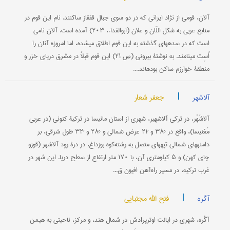
آلان، قومی از نژاد ایرانی که در دو سوی جبال قفقاز ساکنند. نام این قوم در
منابع عربی به شکل اللّان و علان (ابوالفداء، ۲۰۳) آمده است. آلان نامی
است که در سده‎های گذشته به این قوم اطلاق می‎شده، اما امروزه آنان را
اُسِت می‎نامند. به نوشتۀ بیرونی (ص ۲۱) این قوم قبلاً در مشرق دریای خزر و
منطقۀ خوارزم ساکن بوده‎اند....
|
جعفر شعار
آلاشهر
آلاشَهْر، در ترکی آلاشهیر، شهری از استان مانیسا در ترکیۀ کنونی (در عربی
مَغنیسا)، واقع در °۳۸ و ´۲۱ عرض شمالی و °۲۸ و ´۳۲ طول شرقی، بر
دامنه‎های شمالی تپه‎های متصل به رشته‌کوه بوزداغ، در درۀ رود آلاشهر (قوزو
چای کهن) و ۵ کیلومتری آن، با ۱۷۰ متر ارتفاع از سطح دریا. این شهر در
غرب ترکیه، در مسیر راه‌آهن افیون ق...
|
فتح الله مجتبایی
آگره
آگْره، شهری در ایالت اوترپرادش در شمال هند، و مركز، ناحیتی به هیمن