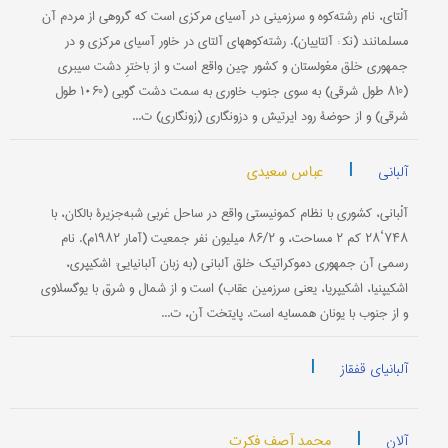
آلْتای، نام رشته‌کوه و سرزمینی در آسیای مرکزی است که گروهی از مردم آن
مسلمانند (نک‍ : آلتاییان). رشته‌کوههای آلتای در خاور آسیای مرکزی و در
جمهوری خلق مغولستان و کشور چین واقع است و از باخترِ دشت سیبری
(°۸۱ طول شرقی) به سوی جنوب خاوری به سمت دشت گوبی (°۱۰۶ طول
شرقی) و از حوضۀ رود ایرتیش و دزونگاری (زونگاری) ت...
|
عباس سعیدی
آلبانی
آلْبانی، کشوری با نظام کمونیستی واقع در ساحل غربی شبه‌جزیرۀ بالکان، با
۷۴۸‘۲۸ کم ۲ مساحت، و ۸۶/۲ میلیون نفر جمعیت (آمار ۱۹۸۲م). نام
رسمی آن جمهوری دموکراتیک خلق آلبانی (به زبان آلبانیایی: اشکیپری،
اشکیپنیا، اشکیپریا، یعنی سرزمین عقاب) است و از شمال و شرق با یوگسلاوی
و از جنوب با یونان همسایه است. پایتخت آن، ت...
|
آلبانیای قفقاز
|
محمد آصف فکرت
آلان