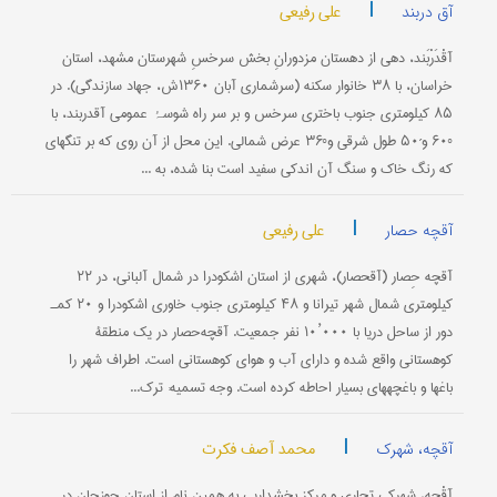
|
علی رفیعی
آق دربند
آقْ‎دَرْبَند، دهی از دهستان مزدورانِ بخش سرخسِ شهرستان مشهد، استان
خراسان، با ۳۸ خانوار سکنه (سرشماری آبان ۱۳۶۰ش، جهاد سازندگی). در
۸۵ کیلومتری جنوب باختری سرخس و بر سر راه شوسۂ عمومی آق‎دربند، با
°۶۰ و´۵۰ طول شرقی و°۳۶ عرض شمالی. این محل از آن روی که بر تنگه‎ای
که رنگ خاک و سنگ آن اندکی سفید است بنا شده، به ...
|
علی رفیعی
آقچه حصار
آقچه حِصار (آق‎حصار)، شهری از استان اشکودرا در شمال آلبانی، در ۲۲
کیلومتری شمال شهر تیرانا و ۴۸ کیلومتری جنوب خاوری اشکودرا و ۲۰ کمـ
دور از ساحل دریا با ۰۰۰’۱۰ نفر جمعیت. آقچه‌حصار در یک منطقۀ
کوهستانی واقع شده و دارای آب و هوای کوهستانی است. اطراف شهر را
باغها و باغچه‎های بسیار احاطه کرده است. وجه تسمیه: ترک...
|
محمد آصف فکرت
آقچه، شهرک
آقْچه، شهرکی تجاری و مرکز بخشداریی به همین نام از استان جوزجان در