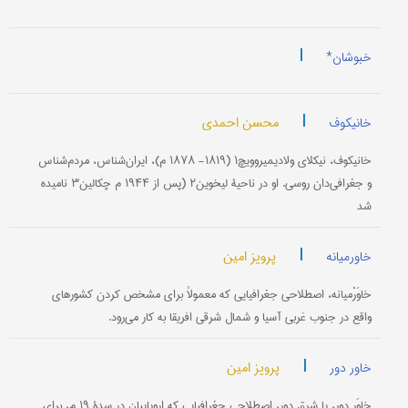
|
خبوشان*
|
محسن احمدی
خانیکوف
خانیکوف، نیکلای ولادیمیروویچ۱ (۱۸۱۹- ۱۸۷۸ م)، ایران‌شناس، مردم‌شناس
و جغرافی‌دان روسی. او در ناحیۀ لیخوین۲ (پس از ۱۹۴۴ م چکالین۳ نامیده
شد
|
پرویز امین
خاورمیانه
خاوَرْمیانه، اصطلاحی جغرافیایی که معمولاً برای مشخص کردن کشورهای
واقع در جنوب غربی آسیا و شمال شرقی افریقا به کار می‌رود.
|
پرویز امین
خاور دور
خاوَرِ دور، یا شرق دور، اصطلاحی جغرافیایی که اروپاییان در سدۀ ۱۹ م، برای