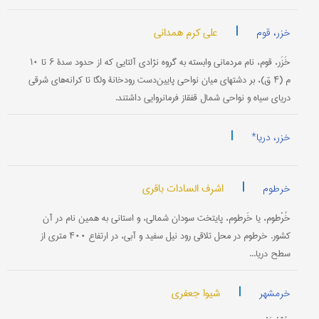
|
علی کرم همدانی
خزر، قوم
خَزَر، قوم، نام مردمانی وابسته به گروه نژادی آلتایی که از حدود سدۀ ۶ تا ۱۰
م (۴ ق)، بر دشتهای میان نواحی پایین‌دست رودخانۀ ولگا تا کرانه‌های شرقی
دریای سیاه و نواحی شمال قفقاز فرمانروایی داشتند.
|
خزر، دریا*
|
اشرف السادات باقری
خرطوم
خُرْطوم، یا خَرطوم، پایتخت سودان شمالی، و استانی به همین نام در آن
کشور. خرطوم در محل تلاقی رود نیل سفید و آبی، در ارتفاع ۴۰۰ متری از
سطح دریا...
|
شیوا جعفری
خرمشهر