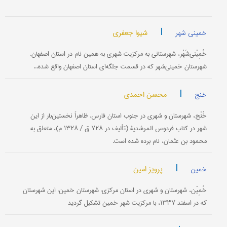
|
شیوا جعفری
خمینی شهر
خُمِیْنی‌شَهْر، شهرستانی به مرکزیت شهری به همین نام در استان اصفهان.
شهرستان خمینی‌شهر که در قسمت جلگه‌ای استان اصفهان واقع شده...
|
محسن احمدی
خنج
خُنْج، شهرستان و شهری در جنوب استان فارس. ظاهراً نخستین‌بار از این
شهر در کتاب فردوس المرشدیة (تألیف در ۷۲۸ ق / ۱۳۲۸ م)، متعلق به
محمود بن عثمان، نام برده شده است.
|
پرویز امین
خمین
خُمِیْن، شهرستان و شهری در استان مرکزی: شهرستان خمین: این شهرستان
که در اسفند ۱۳۳۷، با مرکزیت شهر خمین تشکیل گردید