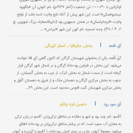
اوکرائین با ۰۰۰،۳۰ تن جمعیت (آمار ۱۹۶۷م). نام کنونی آن «بلگورود
نیستروفسکی» است. این شهر پیش از آنکه تابع ولایت ادسا باشد از توابع
ولایت «ایزمائیلسکی» در همان جمهوری بود (دایرةالمعارف بزرگ شوروی، چ
۲، ۴ / ۴۱۱). وجه تسمیه: نام کهن این شهر «تیراس» ...
|
بخش جغرافیا ,
اصغر کورنگی
آق قلعه
آقْ قَلْعه، یكی از بخشهای شهرستان گرگان كه اكنون گاهی آق قَلا خوانده
می‌شود. این بخش در طرفین رودخانۀ گرگان و در شمال شهر گرگان قرار
گرفته است. از سمت شمال به بخش اترك، از غرب به بخش گُمیشان، از
جنوب به بخش مركزی گرگان و دهستان ملك و از شرق به دهستان كَتُول و
بخش مركزی شهرستان گنبد قابوس محدود است. این بخش ۷۹...
|
حسین قره چانلو
آق سو، رود
آقْ‎سو، نام چند رود و شهر و دهکده در مناطق ترکی‌زبان. آق‎سو در زبان ترکی
به معنای آب سفید است که در بیشتر مناطق ترکی‌زبان بر رودخانه اطلاق
می‎شود. معمولاً آبهای جاری در بستر اصلی رودخانه را آق‎سو یا آق‌دریا و آبهای