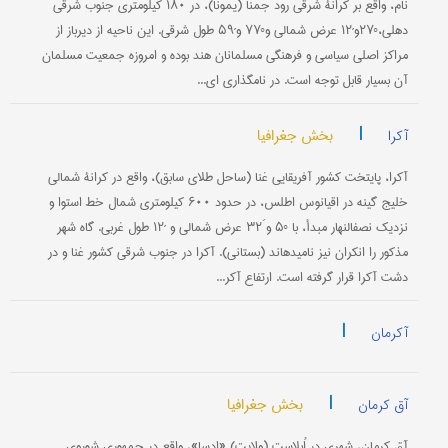
نام، واقع بر كرانۀ شرقی رود جَمنا (یمونا)، در ۱۸۰ كیلومتری جنوب شرقی
دهلی،‌°۲۷و‌´۱۲ عرض شمالی و‌°۷۷ و‌´۵۹ طول شرقی. این ناحیه از دیرباز از
مراكز اصلی سیاسی و فرهنگی مسلمانان هند بوده و امروزه جمعیت مسلمان
آن بسیار قابل توجه است. در نامگذاری ای...
|
بخش جغرافیا
آکرا
آکرا، پایتخت کشور آفریقایی غنا (ساحل طلای سابق)، واقع در کرانۀ شمالی
خلیج گینه در اقیانوس اطلس، در حدود ۶۰۰ کیلومتری شمال خط استوا و
نزدیک نصف‎النهار مبدأ، با °۵ و َ۳۲ عرض شمالی و ´۱۲ طول غربی. گاه شهر
مذکور را انکران نیز نامیده‎اند (بستانی). آکرا در جنوب شرقی کشور غنا و در
دشت آکرا قرار گرفته است. ارتفاع آکر...
|
آکرمان
|
بخش جغرافیا
آق کرمان
آق کرمان، شهری در اُبلاستِ (ولایت) «ادسا»، واقع در جمهوری شوروی