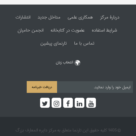
دربارۀ مرکز
همکاری علمی
مداخل جدید
انتشارات
شرایط استفاده
عضویت در کتابخانه
انجمن حامیان
تماس با ما
تارنمای پیشین
انتخاب زبان
دریافت خبرنامه
© 1405 کلیه حقوق این تارنما متعلق به مرکز دایره المعارف بزرگ