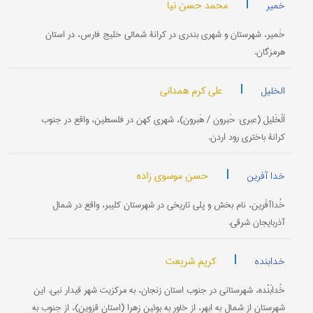
|
محمد حسن نیا
خمیر
خَمیر، شهرستان و شهری بندری در کرانۀ شمالی خلیج فارس، در استان
هرمزگان.
|
علی کرم همدانی
الخلیل
اَلْخَلیل (عبری: حَبرون / هَبرون)، شهری کهن در فلسطین، واقع در جنوب
کرانۀ باختری رود اردن.
|
حسن موسوی زاده
خدا آفرین
خُداآفَرین، نام بخش و پلی تاریخی در شهرستان کلیبر، واقع در شمال
آذربایجان شرقی.
|
کریم شریعت
خدابنده
خُدابَنْده، شهرستانی در جنوب استان زنجان، به مرکزیت شهر قیدار نبی. این
شهرستان از شمال به ابهر، از خاور به بوئین زهرا (استان قزوین)، از جنوب به