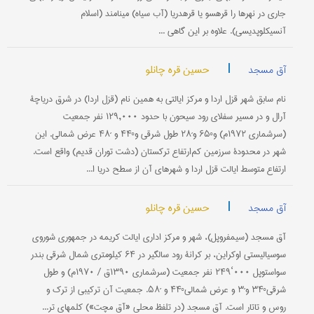
جاری در نهرها را قره‎سو یا قره‎دریا (آب سیاه) می‎نامند (اسلام
آنسیکلوپدیسی). علاوه بر این گاهی ...
|
حسین قره چانلو
آق مسجد
نام سابق شهر قزل اردا و مرکز ایالتی به همین نام (قزل اردا) در شرق دریاچۀ
آرال و در مسیر سفلای رود سیحون با حدود ۱۲۹,۰۰۰ نفر جمعیت
(سرشماری ۱۹۷۲م) و°۶۵ و´۲۸ طول شرقی و°۴۴ و ´۴۸ عرض شمالی. این
شهر در محدودۀ سرزمین کم‌ارتفاع ترکستان (دشت توران قدیم) واقع است.
ارتفاع متوسط ایالت قزل اردا و شهرهای آن از سطح دریا ا...
|
حسین قره چانلو
آق مسجد
آق مسجد (سیمفروپل)، شهر و مرکز اداری ایالت کریمه در جمهوری شوروی
سوسیالیستی اوکراین، بر کرانۀ رود سالگیر در ۶۴ کیلومتری شمال شرقی بندر
سواستوپل ۰۰۰‘۲۴۹ نفر جمعیت (سرشماری ۱۳۹۰ق / ۱۹۷۰م) و طول
شرقی°۳۴ و´۳ و عرض شمالی°۴۴ و ´۵۸. جمعیت آن ترکیبی از ترک و
روس و تاتار است. آق مسجد (در تلفظ محلی «آق مچت») کلمه‎ای تر...