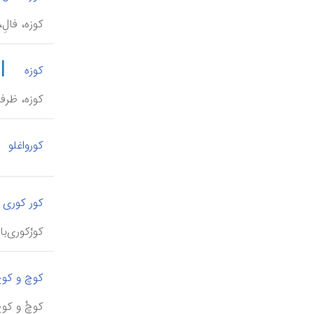
کوزه، فالِ
|
کوزه
کوزه، ظرفی
کورواغلو
کور کوری 
کورْکوری‌ب
کوچ و کو
کوچْ و کوچ