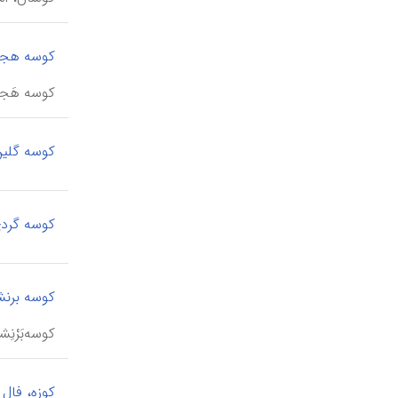
کوسه هج
کوسه هَجیج
کوسه گلی
کوسه گرد
کوسه برنش
کوسه‌بَرْن
کوزه، فال