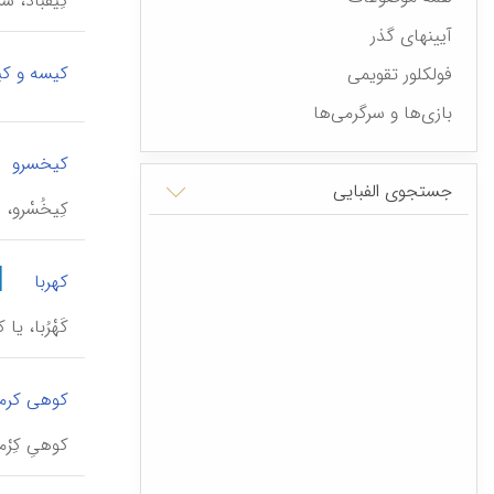
کِیْقُباد،
آیینهای گذر
کیسه و ک
فولکلور تقویمی
بازی‌ها و سرگرمی‌ها
کیخسرو
جستجوی الفبایی
کِیخُسْرو
|
کهربا
کَهْرُبا، 
کوهی کرم
کوهیِ کِرْ