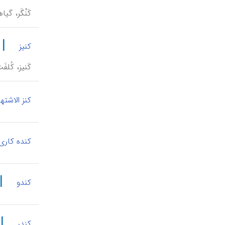
کَنْگَر، گ
|
کنیز
کَنیز، کُلف
کنز الاشتها
کنده کاری
|
کندو
|
کندر