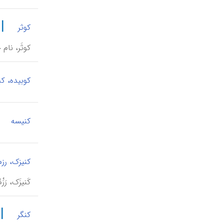
|
کوثر
کوثَر، نا
کوبیده، ک
|
کنیسه
کنیزک، رزم
کَنیزَک، رَ
|
کنگر