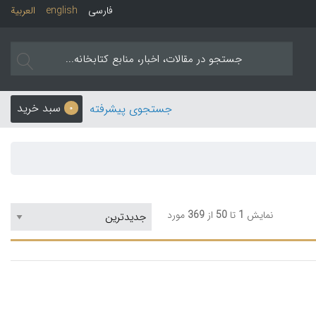
فارسی
english
العربیة
سبد خرید
جستجوی پیشرفته
0
نمایش
1
تا
50
از
369
مورد