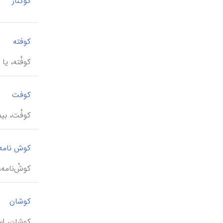
کوکنار
|
کوفته
کوفْته، یا
|
کوفت
کوفْت، بیم
کوش نامه
کوشْ‌نامه، 
کوشان
کوشان، اسماعیل (۱۲۹۴-۱۳۶۰ ش)، کارگردان، ته