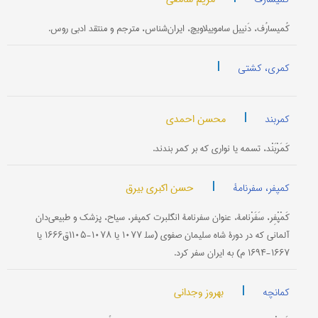
کُمیسارُف، دَنییل ساموییلاویچ، ایران‌شناس، مترجم و منتقد ادبی روس.
|
کمری، کشتی
|
محسن احمدی
کمربند
کَمَرْبَنْد، تسمه یا نواری که بر کمر بندند.
|
حسن اکبری بیرق
کمپفر، سفرنامۀ
کَمْپْفِر، سَفَرْنامۀ، عنوان سفرنامۀ انگلبرت کمپفر، سیاح، پزشک و طبیعی‌دان
آلمانی که در دورۀ شاه سلیمان صفوی (سل‍ ۱۰۷۷ یا ۱۰۷۸-۱۱۰۵ق۱۶۶۶ یا
۱۶۶۷-۱۶۹۴ م) به ایران سفر کرد.
|
بهروز وجدانی
کمانچه