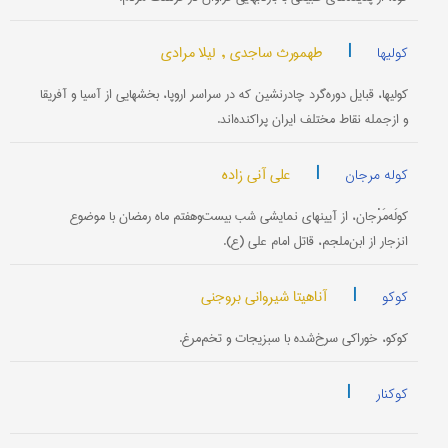
|
طهمورث ساجدی ,
لیلا مرادی
کولیها
کولیها، قبایل دوره‌گرد چادرنشین که در سراسر اروپا، بخشهایی از آسیا و آفریقا
و ازجمله نقاط مختلف ایران پراکنده‌اند.
|
علی آنی زاده
کوله مرجان
کولَه‌مَرْجان، از آیینهای نمایشی شب بیست‌وهفتم ماه رمضان با موضوع
انزجار از ابن‌ملجم، قاتل امام علی (ع).
|
آناهیتا شیروانی بروجنی
کوکو
کوکو، خوراکی سرخ‌شده با سبزیجات و تخم‌مرغ.
|
کوکنار