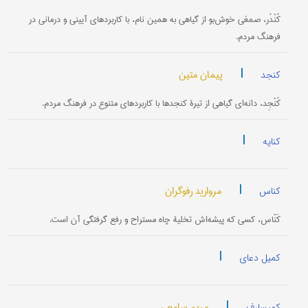
کُنْدُر، صمغی خوش‌بو از گیاهی به همین نام، با کاربردهای آیینی و درمانی در
فرهنگ مردم.
|
پیمان متین
کنجد
کُنْجِد، دانه‌ای گیاهی از تیرۀ کنجدها با کاربردهای متنوع در فرهنگ مردم.
|
کنایه
|
مروارید رفوگران
کناس
کَنّاس، کسی که پیشه‌اش تخلیۀ چاه مستراح و رفع گرفتگی آن است.
|
کمیل دعای
|
مریم سامعی
کمیسارف