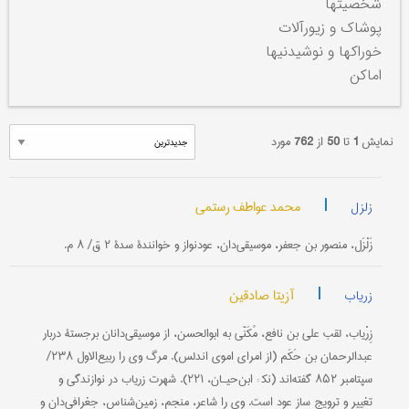
شخصیتها
پوشاک و زیورآلات
خوراکها و نوشیدنیها
اماکن
نمایش
1
تا
50
از
762
مورد
|
محمد عواطف رستمی
زلزل
زَلْزَل، منصور بن جعفر، موسیقی‌دان، عودنواز و خوانندۀ سدۀ ۲ ق/ ۸ م.
|
آزیتا صادقین
زریاب
زِرْیاب، لقب علی بن نافع، مُکَنّى به ابوالحسن، از موسیقی‌دانان برجستۀ دربار
عبدالرحمان بن حَکَم (از امرای اموی اندلس). مرگ وی را ربیع‌الاول ۲۳۸/
سپتامبر ۸۵۲ گفته‌اند (نک‍ : ابن‌حیـان، ۲۲۱). شهرت زریاب در نوازندگی و
تغییر و ترویج ساز عود است. وی را شاعر، منجم، زمین‌شناس، جغرافی‌دان و