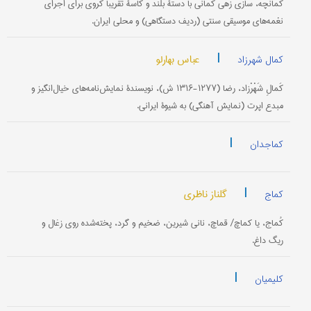
کَمانْچه، سازی زهی کمانی با دستۀ بلند و کاسۀ تقریباً کروی برای اجرای
نغمه‌های موسیقی سنتی (ردیف دستگاهی) و محلی ایران.
|
عباس بهارلو
کمال شهرزاد
کَمالِ شَهْرْزاد، رضا (۱۲۷۷-۱۳۱۶ ش)، نویسندۀ نمایش‌نامه‌های خیال‌انگیز و
مبدع اپرت (نمایش آهنگی) به شیوۀ ایرانی.
|
کماجدان
|
گلناز ناظری
کماج
کُماج، یا کماچ/ قماچ، نانی شیرین، ضخیم و گرد، پخته‌شده روی زغال و
ریگ داغ.
|
کلیمیان