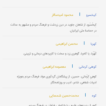
|
محمود امیدسالار
کیخسرو
کِیخُسْرو، از شاهان جاوید در دین زردشت و فرهنگ مردم و مشهور به عدالت
در حماسۀ ملی ایرانیان.
|
محسن ابراهیمی
کهربا
کَهْرُبا، یا کاه‌ربا، گوهری زرد و سخت با کاربردهای درمانی و تزیینی.
|
معصومه ابراهیمی
کوهی کرمانی
کوهیِ کِرْمانی، حسین، از پیشگامان گردآوری مواد فرهنگ مردم به‌ویژه
ادبیات شفاهی، شاعر، ادیب و روزنامه‌نگار.
|
محمدحسین شمسایی
کوه
کوه، از پدیده‌های طبیعی با بازتابهایی فراوان در فرهنگ مردم.