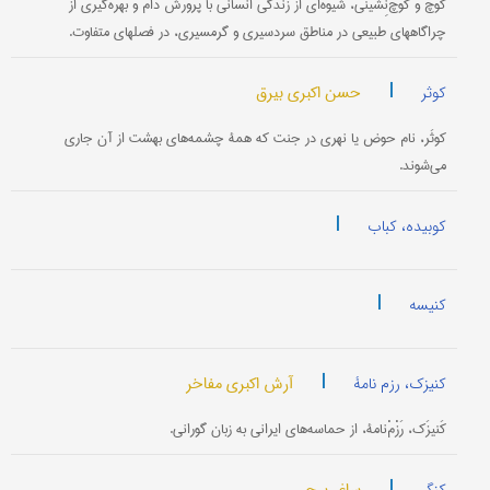
کوچْ و کوچْ‌نِشینی، شیوه‌ای از زندگی انسانی با پرورش دام و بهره‌گیری از
چراگاههای طبیعی در مناطق سردسیری و گرمسیری، در فصلهای متفاوت.
|
حسن اکبری بیرق
کوثر
کوثَر، نام حوض یا نهری در جنت که همۀ چشمه‌های بهشت از آن جاری
می‌شوند.
|
کوبیده، کباب
|
کنیسه
|
آرش اکبری مفاخر
کنیزک، رزم نامۀ
کَنیزَک، رَزْمْ‌نامۀ، از حماسه‌های ایرانی به زبان گورانی.
|