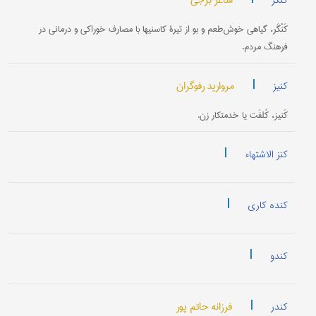
ساغر برجی
کنگر
کَنْگَر، گیاهی خوش‌طعم و بو از تیرۀ کاسنیها با مصارف خوراکی و درمانی در
فرهنگ مردم.
|
مروارید رفوگران
کنیز
کَنیز، کُلفَت یا خدمتکار زن.
|
کنز الاشتهاء
|
کنده کاری
|
کندو
|
فرزانه حاتم پور
کندر