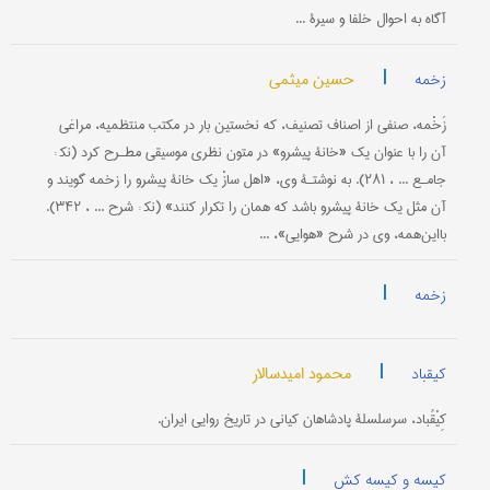
آگاه به احوال خلفا و سیرۀ ...
|
حسین میثمی
زخمه
زَخْمه، صنفی از اصناف تصنیف، که نخستین ‌بار در مکتب منتظمیه، مراغی
آن را با عنوان یک «خانۀ پیشرو» در متون نظری موسیقی مطـرح کرد (نک‍ :
جامـع ... ، ۲۸۱). به نوشتـۀ وی، «اهل سازْ یک خانۀ پیشرو را زخمه گویند و
آن مثل یک خانۀ پیشرو باشد که همان را تکرار کنند» (نک‍ : شرح ... ، ۳۴۲).
با‌این‌همه، وی در شرح «هوایی»، ...
|
زخمه
|
محمود امیدسالار
کیقباد
کِیْقُباد، سرسلسلۀ پادشاهان کیانی در تاریخ روایی ایران.
|
کیسه و کیسه کش