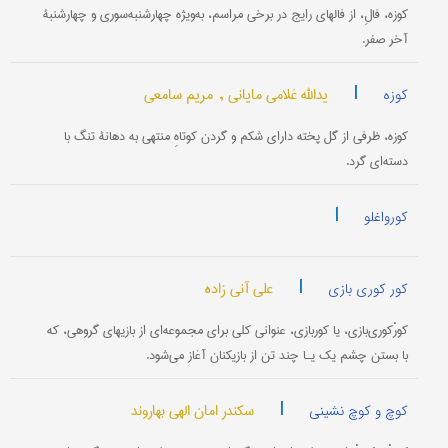
کوزه، فالِ، از فالهای رایج در برخی مراسم، به‌ویژه چهارشنبه‌سوری و چهارشنبۀ
آخر صفر.
|
یدالله غلامی مایانی ,
مریم سامعی
کوزه
کوزه، ظرفی از گل پخته دارای شکم و گردن کوتاهِ منتهی به دهانۀ تنگ با
دسته‌ای گرد.
|
کورواغلو
|
علی آنی زاده
کور کوری بازی
کورْکوری‌بازی، یا کوربازی، عنوانی کلی برای مجموعه‌ای از بازیهای گروهی، که
با بستن چشم یک یـا چند تن از بازیکنان آغاز می‌شود.
|
سکندر امان الهی بهاروند
کوچ و کوچ نشینی