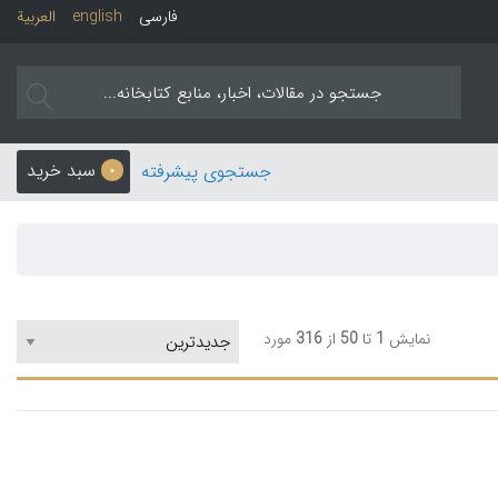
فارسی
english
العربیة
سبد خرید
جستجوی پیشرفته
0
نمایش
1
تا
50
از
316
مورد