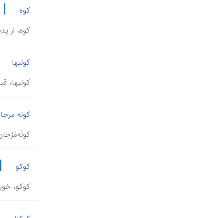
|
کوه
کوه، از پد
|
کولیها
کولیها، قب
کوله مرجا
کولَه‌مَرْ
|
کوکو
کوکو، خور
|