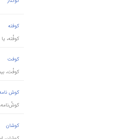
کوکنار
|
کوفته
کوفْته، یا
|
کوفت
کوفْت، بیم
کوش نامه
کوشْ‌نامه، 
کوشان
کوشان، اسماعیل (۱۲۹۴-۱۳۶۰ ش)، کارگردان، ته