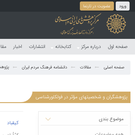
ورود
عضویت در تارنما
صفحه اول
درباره مرکز
کتابخانه
انتشارات
اخبار
مقا
پژوهش
صفحه اصلی
مقالات
دانشنامه فرهنگ مردم ایران
پژوهشگران و شخصیتهای مؤثر در فولکلورشناسی
موضوع بندی
|
کیقباد
همه موضوعات