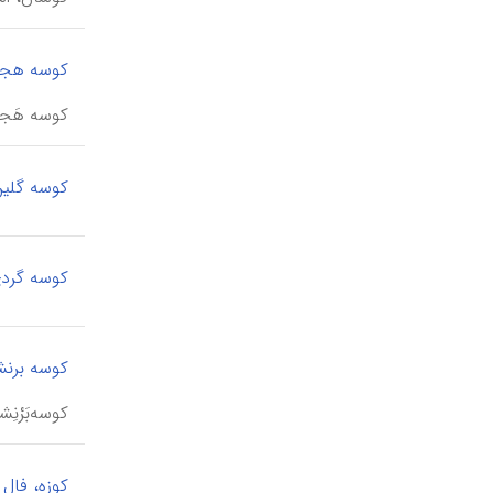
کوسه هج
کوسه هَجیج
کوسه گلی
کوسه گرد
کوسه برنش
کوسه‌بَرْن
کوزه، فال