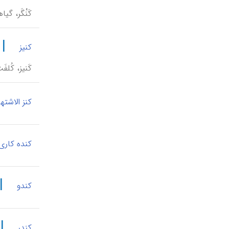
کَنْگَر، گ
|
کنیز
کَنیز، کُلف
کنز الاشتها
کنده کاری
|
کندو
|
کندر