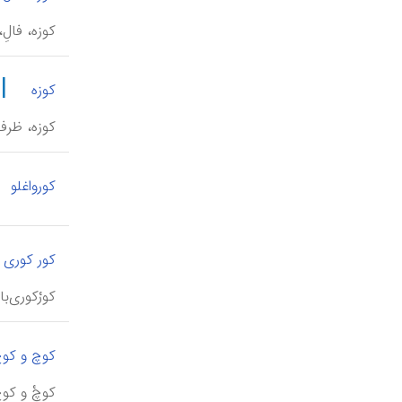
کوزه، فالِ
|
کوزه
کوزه، ظرفی
کورواغلو
کور کوری 
کورْکوری‌ب
کوچ و کو
کوچْ و کوچ