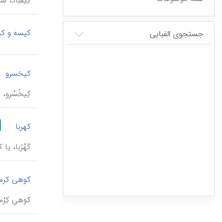
کِیْقُباد،
کیسه و ک
جستجوی الفبایی
کیخسرو
کِیخُسْرو
|
کهربا
کَهْرُبا، 
کوهی کرم
کوهیِ کِرْ