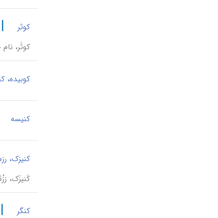
|
کوثر
کوثَر، نا
کوبیده، ک
|
کنیسه
کنیزک، رزم
کَنیزَک، رَ
|
کنگر