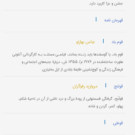
جشن و عزا کاربرد دارد.
|
قهرمان نامه
|
عباس بهارلو
قوم باد
قومِ باد، یا گوسفندها باید زنـده بمانند، فیلمـی مستنـد بـه کارگردانی آنتونی
هاورث ساخته‌شده در ۱۹۷۶ م/ ۱۳۵۵ ش، دربارۀ جنبه‌های اجتماعی و
فرهنگی زندگی و کوچ‌نشینی طایفۀ بابادی از ایل بختیاری.
|
مروارید رفوگران
قولنج
قولَنْج، گرفتگی قسمتهایی از رودۀ بزرگ و درد ناشی از آن در ناحیۀ شکم،
پهلو، کمر، گردن و شانه.
|
قوطی