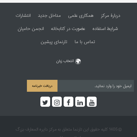
دربارۀ مرکز
همکاری علمی
مداخل جدید
انتشارات
شرایط استفاده
عضویت در کتابخانه
انجمن حامیان
تماس با ما
تارنمای پیشین
انتخاب زبان
دریافت خبرنامه
© 1405 کلیه حقوق این تارنما متعلق به مرکز دایره المعارف بزرگ