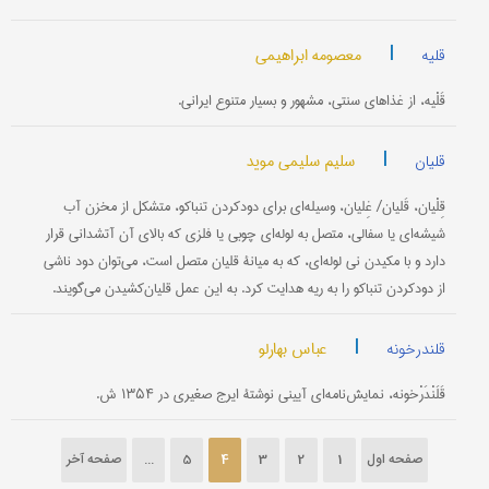
|
معصومه ابراهیمی
قلیه
قَلْیه، از غذاهای سنتی، مشهور و بسیار متنوع ایرانی.
|
سلیم سلیمی موید
قلیان
قِلْیان، قَلیان/ غِلیان، وسیله‌ای برای دود‌کردن تنباکو، متشکل از مخزن آب
شیشه‌ای یا سفالی، متصل به لوله‌ای چوبی یا فلزی که بالای آن آتشدانی قرار
دارد و با مکیدن نی لوله‌ای، که به میانۀ قلیان متصل است، می‌توان دود ناشی
از دود‌کردن تنباکو را به ریه هدایت کرد. به این عمل قلیان‌کشیدن می‌گویند.
|
عباس بهارلو
قلندرخونه
قَلَنْدَرْخونه، نمایش‌نامه‌ای آیینی نوشتۀ ایرج صغیری در ۱۳۵۴ ش.
صفحه اول
1
2
3
4
5
...
صفحه آخر