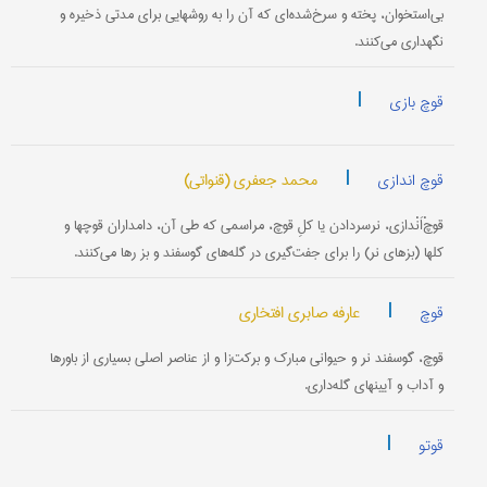
بی‌استخوان، پخته و سرخ‌شده‌ای که آن را به روشهایی برای مدتی ذخیره و
نگهداری می‌کنند.
|
قوچ بازی
|
محمد جعفری (قنواتی)
قوچ اندازی
قوچْ‌اَنْدازی، نرسردادن یا کلِ قوچ، مراسمی که طی آن، دامداران قوچها و
کلها (بزهای نر) را برای جفت‌گیری در گله‌های گوسفند و بز رها می‌کنند.
|
عارفه صابری افتخاری
قوچ
قوچ، گوسفند نر و حیوانی مبارک و برکت‌زا و از عناصر اصلی بسیاری از باورها
و آداب و آیینهای گله‌داری.
|
قوتو