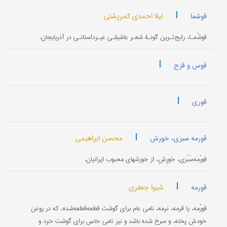
|
لیلا احمدی کمرپشتی
قوشما
قوشْمـا، رایج‌تـرین گونـۀ شعـر عاشیقـی غیـرداستانـی در آذربایجان.
|
قوس و قزح
|
قوری
|
محسن ابراهیمی
قورمه سبزی، خورش
قورْمه‌سَبْزی، خورِشِ، از خورشهای محبوب ایرانیان.
|
شیوا جعفری
قورمه
قورْمه، یا قرمه، نرمه، نامی عام برای گوشت قطعه‌قطعه‌شده، که در روغن
خودش پخته، و سرخ شده باشد و نیز نامی خاص برای گوشت خرد و