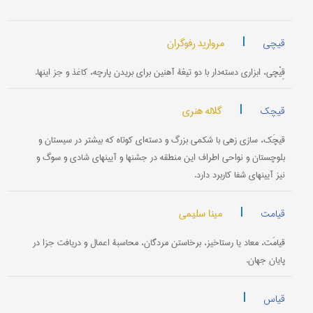
|
مروارید رفوگران
قیچی
قِیْچی، ابزاری دسته‌دار با دو تیغۀ آهنین برای بریدن پارچه، کاغذ و جز اینها.
|
گلاله هنری
قیچک
قیچَک، سازی زهی با شکمی بزرگ و دسته‌ای کوتاه که بیشتر در سیستان و
بلوچستان و نواحی اطراف این منطقه در جشنها و آیینهای شادی و سوگ و
نیز آیینهای شفا کاربرد دارد.
|
مینا سلیمی
قیامت
قیامَت، معاد یا رستاخیز، برخاستن مردگان، محاسبۀ اعمال و دریافت جزا در
پایان جهان.
|
قیاس