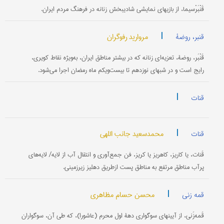
قَنْبَرْسیما، از بازیهای نمایشی شادی‎بخش زنانه در فرهنگ مردم ایران.
|
مروارید رفوگران
قنبر، روضۀ
قَنْبَر، روضۀ، تعزیه‌ای زنانه که در بیشتر مناطق ایران، به‌ویژه نقاط کویری،
رایج است و در شبهای نوزدهم تا بیست‌ویکم ماه رمضان اجرا می‌شود.
|
قنات
|
محمدسعید جانب اللهی
قنات
قَنات، یا کاریز، کاهریز یا کریز، فن جمع‌آوری و انتقال آب از لایه/ لایه‌های
پرآب مناطق مرتفع به مناطق پست ازطریق دهلیز زیرزمینی.
|
محسن حسام مظاهری
قمه زنی
قَمه‌زَنی، از آیینهای سوگواری دهۀ اول محرم (عاشورا)، که طی آن، سوگواران