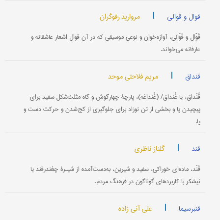
|
مروارید رفوگران
قوال و قوالی
قَوّال و قَوّالی، آوازه‌خوان و نوعی موسیقی که در آن قوال اشعار عاشقانه و
عارفانه می‌خواند.
|
مریم فلاحتی موحد
قنداق
قُنْداق، یا غُنداق/ (غُنداغه)، پارچۀ چهار‌گوش و گاه مثلث‌شکل سفید برای
پیچیدن پا و بخشی از تن نوزاد برای جلوگیری از کج‌شدن و حرکت دست و
پا.
|
گلناز ناظری
قند
قَنْد، ماده‌ای خوراکی، سفید و شیرین، به‌دست‌آمده از شیـرۀ چغندرقند یا
نیشکر با کاربردهای گوناگون در فرهنگ مردم.
|
علی آنی زاده
قنبرسیما