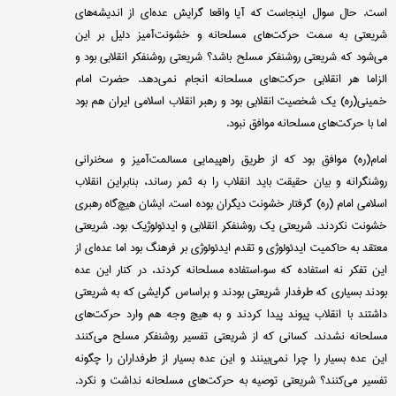
است. حال سوال اینجاست که آیا واقعا گرایش عده‌ای از اندیشه‌های
شریعتی به سمت حرکت‌های مسلحانه و خشونت‌آمیز دلیل بر این
می‌شود که شریعتی روشنفکر مسلح باشد؟ شریعتی روشنفکر انقلابی بود و
الزاما هر انقلابی حرکت‌های مسلحانه انجام نمی‌دهد. حضرت امام
خمینی‌(ره) یک شخصیت انقلابی بود و رهبر انقلاب اسلامی ایران هم بود
اما با حرکت‌های مسلحانه موافق نبود.
امام‌(ره) موافق بود که از طریق راهپیمایی مسالمت‌آمیز و سخنرانی
روشنگرانه و بیان حقیقت باید انقلاب را به ثمر رساند، بنابراین انقلاب
اسلامی امام (ره) گرفتار خشونت دیگران بوده است. ایشان هیچ‌گاه رهبری
خشونت نکردند. شریعتی یک روشنفکر انقلابی و ایدئولوژیک بود. شریعتی
معتقد به حاکمیت ایدئولوژی و تقدم ایدئولوژی بر فرهنگ بود اما عده‌ای از
این تفکر نه استفاده که سوءاستفاده مسلحانه کردند، در کنار این عده
بودند بسیاری که طرفدار شریعتی بودند و براساس گرایشی که به شریعتی
داشتند با انقلاب پیوند پیدا کردند و به هیچ وجه هم وارد حرکت‌های
مسلحانه نشدند. کسانی که از شریعتی تفسیر روشنفکر مسلح می‌کنند
این عده بسیار را چرا نمی‌بینند و این عده بسیار از طرفداران را چگونه
تفسیر می‌کنند؟ شریعتی توصیه به حرکت‌های مسلحانه نداشت و نکرد.