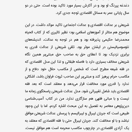
دغدغه پررنگ او بود و در آثارش بسیار مورد تاکید بوده است. حتی در دو
سال پایانی عمر به مسائل اقتصادی توجه جدی کرد.
شریعتی بر عدالت اقتصادی و عدالت اجتماعی تاکید موکد داشت. در این
موضوع هم متاثر از آموزه‌های اسلامی بود؛ نظیر تاثیری که از کتاب الحیاه
محمد‌رضا حکیمی پذیرفته بود و هم در توجه به عدالت، اندیشه‌های
نئوسوسیالیستی در ایشان موثر بود. تلقی شریعتی از عدالت قدری به
برابری نزدیک بود تا اعطای حق به صاحب حق. مبتنی‌بر همین نگاه
شریعتی مخالف بسیاری دارد با فاصله طبقاتی و لذا این مدل اقتصادی که
در فقه شیعه مطرح است که شخص از مکاسب حلال خود دفاع و از
مکاسب حرام پرهیز کند و مبتنی‌بر این صاحب ثروت فراوان باشد، اشکالی
ندارد را قدری مورد مخالفت قرار می‌دهد و معتقد است که بعد فقه
اقتصادی باید شامل تغییراتی شود. مدل عدالت شریعتی پاسخگوی زمانه ما
نیست و با مبانی فقهی هم سازگاری ندارد. من در کتاب آسیب‌شناسی
دین‌پژوهی معاصر به تفصیل به این مبحث اشاره کردم. اما با این وجود
طبیعی است که جریان لیبرال و لیبرالیسم با پرسش عدالت شریعتی موافق
نباشد و با او مخالفت کند. جریان لیبرال حتی با فقه اقتصادی که معتقد به
یک آزادی اقتصادی در چارچوب مکاسب محرمه است هم موافق نیست.