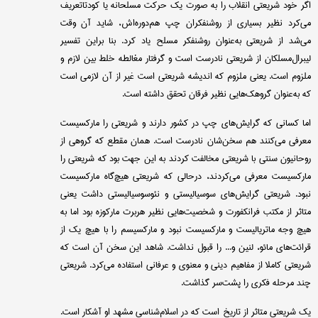
اگر خود شریعتی انقلاب را به صورت یک حرکت مسلحانه یا کودتاتعریف
می‌کرد نظیر بسیاری از روشنفکران چپ هم‌دوره‌اش، شاید آن وقت
می‌شد از شریعتی به‌عنوان روشنفکر مسلح یاد کرد. بنا براین تفسیر
لیبرال‌مسلکان از شریعتی نادرست است و گرفتار مغالطه خلط بین لازم و
ملزوم است. یعنی ملزوم که اندیشه شریعتی است غیر از آن لازمی است
که به‌عنوان گروهک‌هایی نظیر فرقان تحقق داشته است.
اما کسانی که گرایش‌های چپ در کشور دارند و شریعتی را مارکسیست
معرفی می‌کنند هم سخن‌شان نادرست است. همان مقطع که گروهی از
روحانیون سنتی با شریعتی مخالفت کردند به این جهت بود که شریعتی را
مارکسیست معرفی می‌کردند، درحالی که شریعتی هیچ‌گاه مارکسیست
نبود. شریعتی گرایش‌های سوسیالیستی و نئوسوسیالیستی داشت یعنی
متاثر از مکتب فرانکفورت و شخصیت‌هایی نظیر هربرت مارکوزه بود اما به
هیچ وجه ماتریالیست و مارکسیست نبود و مارکسیسم را با هیچ یک از
قرائت‌های مائو، لنین و... را قبول نداشت. شاهد این سخن آن است که
شریعتی کاملا از مفاهیم دینی و معنوی و عرفانی استفاده می‌کرد. شریعتی
چند مرحله فکری را پشت‌سر گذاشت.
یک شریعتی متاثر از تاریخ است که در اسلام‌شناسی مشهد او آشکار است.