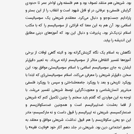
بود. شریعتی هم منتقد تصوف بود و هم فلسفه ولی اواخر عمر تا حدودی
گرایش فلسفی و عرفانی در او قابل شهود است و انقلاب را از این بستر و
پارادایم جست‌وجو و دنبال می‌کرد. معتقدم شریعتی یک سوسیالیست
اسلامی بود آن هم به این معنا که قرائتی از سوسیالیسم را که با مکتب
اسلام نزدیک‌تر بود، پذیرفت و دنبال این بود که آموزه‌های دینی مطابق
این اندیشه را بیابد.
نگاهش به اسلام یک نگاه گزینش‌گرانه بود و البته گاهی اوقات از برخی
آموزه‌ها تفسیر التقاطی متاثر از سوسیالیسم ارائه می‌داد. به تعبیر دقیق‌تر
ایشان به جای سوسیالیسم اسلامی با اسلام سوسیالیستی موافق بود؛ این
سخن دقیق‌تر شریعتی را معرفی می‌کند. اسلام سوسیالیستی‌ای که ابتدا با
رویکرد تاریخی و بعد با رویکرد جامعه‌شناختی و سپس با رویکرد فلسفی
مبتنی‌بر انسان‌شناسی و معنویت‌گرایی توسط شریعتی تفسیر می‌شد. با
توجه به این مواردی که گفتم باید سخنم را چنین تکمیل کنم که شریعتی
از قضا به‌شدت ضدلیبرالیسم است و همچنین ضدسکولاریسم و
ضدمارکسیسم. شریعتی نه لیبرالیسم را قبول داست و نه مارکسیسم؛ مادر
این دو یعنی سکولاریسم را هم قبول نداشت. شریعتی موافق و معتقد به
حضور اجتماعی دین بود. شریعتی در جلد دهم آثار خود «ولایت فقیه» را