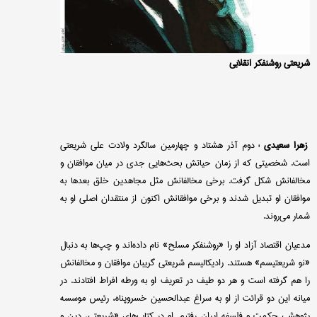
شریعتی روشنفکر انقلابی
زهرا سعیدی :
دوم آذر هشتاد و چهارمین سالگرد ولادت علی شریعتی
است. شخصیتی که از زمان حیاتش بحث‌هایی جدی در میان موافقان و
مخالفانش شکل گرفت. برخی مخالفانش مثل مجاهدین خلق بعدها به
موافقان او تبدیل شدند و برخی موافقانش اکنون از منتقدان اصلی او به
شمار می‌روند.
مدعیان اقتصاد آزاد او را «روشنفکر مسلح» نام داده‌اند و چپ‌ها به دنبال
«نو شریعتیسم» هستند. رادیکالیسم شریعتی گریبان موافقان و مخالفانش
را هم گرفته است و هر دو طیف در تعریف او به ورطه افراط افتادند. در
میانه این دو قرائت از او به سراغ عبدالحسین خسروپناه، رئیس موسسه
پژوهشی حکمت و فلسفه ایران رفتیم. او در کتاب‌های «شریعتی، دین و