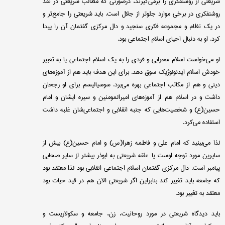
شریعتی از روشنفکری را برمی‌گیرند، درصورتی که مطالب شریعتی در نقد
روشنفکری در برخی موارد جلو‌تر از جلال است. باید شریعتی را جامع‌تر و
در یک نظام و مجموعه فکری سنجید و دال مرکزی گفتمان آن را پیدا
کرد. او به دنبال احیای اسلام اجتماعی بود.
او می‌خواست اسلام محرابی و فردی را به یک اسلام اجتماعی یا به تعبیر
خودش اسلام ایدئولوژیک سوق دهد. برای این هدف باید هم از آموزه‌های
دینی و هم از مکاتب اجتماعی بهره می‌برد. سوسیالیسم برای او رجحان
داشت و در اسلام هم از آموزه‌های امیرالمومنین و سیره ایشان و امام
حسین(ع) و شخصیت‌هایی که جنبه انقلابی و اجتماعی‌شان غلبه داشت
استفاده می‌کرد.
لذا می‌بینید که امام علی و فاطمه زهرا(س) و امام حسین(ع) بیش از
سایرین مورد توجه اوست یا علقه شریعتی به ابوذر بیشتر از سایر صحابی
پیامبر است. دال مرکزی گفتمان اسلام اجتماعی انقلابی بود لذا معتقد بود
که جامعه باید تغییر کند بنابراین اگر شریعتی الان هم در قید حیات بود
معتقد به تغییر بود.
باید دیدگاه شریعتی در مورد روحانیت، زن، جامعه و سکولاریست و