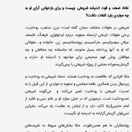
نقاط ضعف و قوت اندیشه شریعتی چیست و برای بازخوانی آرای او به
چه مواردی باید التفات داشت؟
شریعتی در مقولات مختلف سخن گفته است؛ دین، مذهب، روحانیت،
برخی مقولات تاریخی ازجمله صفویه، درباره ایدئولوژی، فرهنگ، فلسفه،
عرفان سوسیالیسم، مارکسیسم، پروتستانتیسم، زن، خانواده و... مقولاتی
که او به آنها پرداخته بسیار متنوعند اما متاسفانه چه مخالفان و چه
موافقان روش فهم صحیحی برای مواجهه با اندیشه او ندارند و
گزینش‌محورانه بخشی از پروژه شریعتی را برمی‌گیرند.
مثلا افرادی که علاقه‌مند به روحانیت هستند حمله شریعتی به روحانیت و
زیرسوال بردن همکاری علامه مجلسی و صفویه یا مواردی از این قبیل را به
ضدیت شریعتی با روحانیت تعبیر می‌کنند و می‌گویند شریعتی
ضد‌روحانیت است. درصورتی که در خیلی موارد او بر عالم دینی و تقلید از
امام خمینی(ره) تاکید دارد و از ایشان به عظمت یاد می‌کند. بنابراین
نمی‌توان گزینش‌گرایانه به اندیشه او نگریست.
روشنفکران ما هم همین‌طورند. مثلا بخش‌های مربوط به تعریف‌های