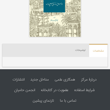
توضیحات
مشخصات
دربارۀ مرکز
همکاری علمی
مداخل جدید
انتشارات
شرایط استفاده
عضویت در کتابخانه
انجمن حامیان
تماس با ما
تارنمای پیشین