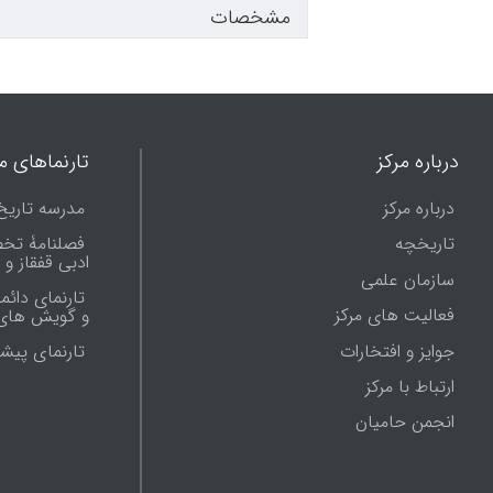
مشخصات
درباره مرکز
تارنماهای ما
درباره مرکز
مدرسه تاریخ
تاریخچه
فصلنامۀ تخ
ادبی قفقاز و
سازمان علمی
تارنمای دائم
فعالیت های مرکز
و گویش های 
جوایز و افتخارات
تارنماى پيش
ارتباط با مرکز
انجمن حامیان