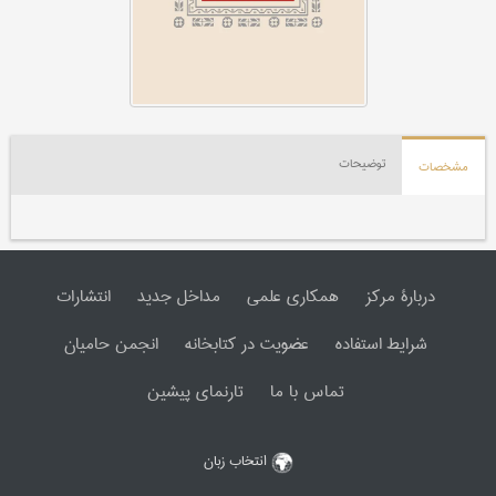
توضیحات
مشخصات
دربارۀ مرکز
همکاری علمی
مداخل جدید
انتشارات
شرایط استفاده
عضویت در کتابخانه
انجمن حامیان
تماس با ما
تارنمای پیشین
انتخاب زبان