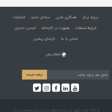
دربارۀ مرکز
همکاری علمی
مداخل جدید
انتشارات
شرایط استفاده
عضویت در کتابخانه
انجمن حامیان
تماس با ما
تارنمای پیشین
انتخاب زبان
دریافت خبرنامه
© 1405 کلیه حقوق این تارنما متعلق به مرکز دایره المعارف بزرگ