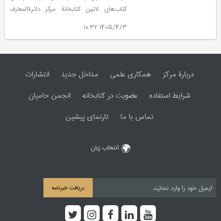
کتاب‌های لاتین کتابخانۀ مرکز دائرة‌المعارف
بزرگ اسلامی، پس از دوره‌ای کوتاهِ بیماری،
1405/4/3 ۱۰:۳۲
سه‌شنبه، دوم تیر در ۷۸ سالگی دار فانی را
وداع گفت.
دربارۀ مرکز
همکاری علمی
مداخل جدید
انتشارات
شرایط استفاده
عضویت در کتابخانه
انجمن حامیان
تماس با ما
تارنمای پیشین
انتخاب زبان
دریافت خبرنامه