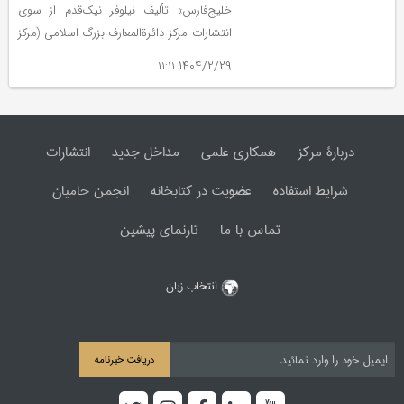
خلیج‌فارس» تألیف نیلوفر نیک‌قدم از سوی
انتشارات مرکز دائرة‌المعارف بزرگ اسلامی (مرکز
پژوهش‌های ایرانی و اسلامی) منتشر ‌شد.
1404/2/29 ۱۱:۱۱
دربارۀ مرکز
همکاری علمی
مداخل جدید
انتشارات
شرایط استفاده
عضویت در کتابخانه
انجمن حامیان
تماس با ما
تارنمای پیشین
انتخاب زبان
دریافت خبرنامه