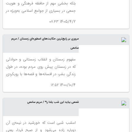
بلکه بخشی مهم از حافظه فرهنگی و هویت
جمعی در بسیاری از جوامع اسلامی به‌ویژه در
ایران است. این ماه با آیین‌ها، روایت‌ها و
1405/4/2 ۰۸:۴۳
سنت‌هایی که نسل به نسل منتقل شده‌اند،
بستری برای پیوند میان تاریخ، مذهب و
مروری بر رایج‌ترین حکایت‌های اسطوره‌ایِ زمستان / مریم
فرهنگ فراهم می‌کند.
سامعی
مفهوم زمستان و انقلاب زمستانی و حوادثی
که در زمستان پیش روی مردم بوده، در طول
زندگی بشر، در افسانه‌ها و قصه‌ها با رویکردی
اسطوره‌ای و نمادین نقل می‌شده؛ قصه هایی
1400/10/4 ۱۲:۵۲
که پدربزرگ‌ها و مادربزرگ‌ها آنها را به زبانی
ساده بیان می‌کردند.
شمعی بباید این شب یلدا را* / مریم سامعی
امشب شبی است که خورشید در نیمه‌ی آن
دوباره زاده می‌شود و از صبحِ فردا، یعنی