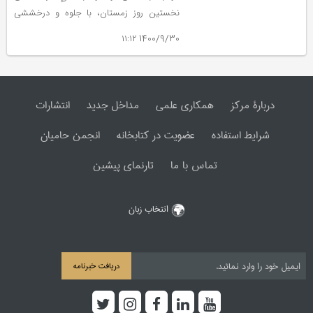
نخستین روز زمستان، با جلوه و درخششی
تازه‌تر طلوع خواهد کرد و هر روز که از فصلِ
1400/9/30 ۱۱:۱۲
سردِ سال می‌گذرد، تابشش بیش‌تر رخ‌ عیان
می‌کند.
دربارۀ مرکز
همکاری علمی
مداخل جدید
انتشارات
شرایط استفاده
عضویت در کتابخانه
انجمن حامیان
تماس با ما
تارنمای پیشین
انتخاب زبان
دریافت خبرنامه