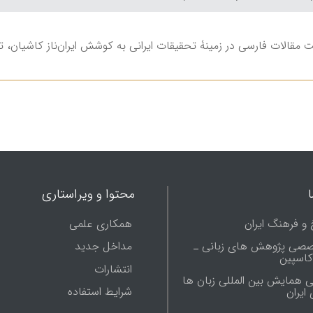
 مقالات فارسی در زمینۀ تحقیقات ایرانی به کوشش ایران‌ناز کاشیان، ت
محتوا و ویراستاری
 و فرهنگ ایران
همکاری علمی
صصی پژوهش های زبانی ـ
مداخل جدید
 کاسپین
انتشارات
ی همایش بین المللی زبان ها
شرایط استفاده
ایران