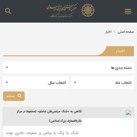
صفحه اصلی
اخبار
اخبار
جستجو
نگاهی به «جُنگ مرتضی‌قلی شاملو» (محفوظ در مرکز
دائرةالمعارف بزرگ اسلامی)
جُنگ یا ژنگ یا بیاض و سفینه، دفتری بوده