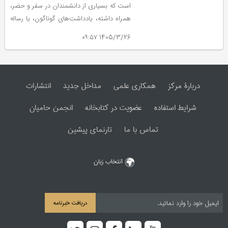
است که بسیاری از دانشمندان در سفر و حضر،
همراه داشته، یادداشت‌های گوناگون، یا رساله
یا سروده‌های دلچسب از خود یا دیگران را
1405/3/26 ۰۹:۵۷
معمولاً بی‌نظم و ترتیبی در آن گرد می‌آورده‌اند.
دربارۀ مرکز
همکاری علمی
مداخل جدید
انتشارات
شرایط استفاده
عضویت در کتابخانه
انجمن حامیان
تماس با ما
تارنمای پیشین
انتخاب زبان
دریافت خبرنامه