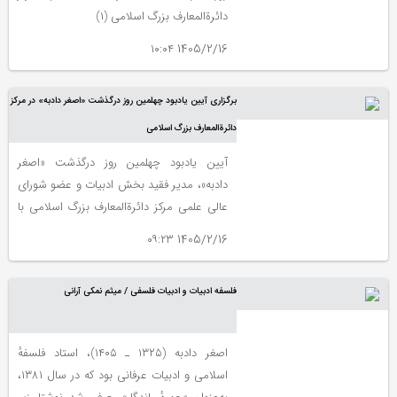
دائرةالمعارف بزرگ اسلامی (۱)
1405/2/16 ۱۰:۰۴
برگزاری آیین یادبود چهلمین روز درگذشت «اصغر دادبه» در مرکز
دائرةالمعارف بزرگ اسلامی
آیین یادبود چهلمین روز درگذشت «اصغر
دادبه»، مدیر فقید بخش ادبیات و عضو شورای
عالی علمی مرکز دائرة‌المعارف بزرگ اسلامی با
عنوان «شیدای میهن»، عصر سه‌شنبه، پانزدهم
1405/2/16 ۰۹:۲۳
اردیبهشت در مرکز دائرةالمعارف بزرگ اسلامی
برگزار شد.
فلسفه ادبیات و ادبیات فلسفی / میثم نمکی آرانی
اصغر دادبه (۱۳۲۵ ـ ۱۴۰۵)، استاد فلسفهٔ
اسلامی و ادبیات عرفانی بود که در سال ۱۳۸۱،