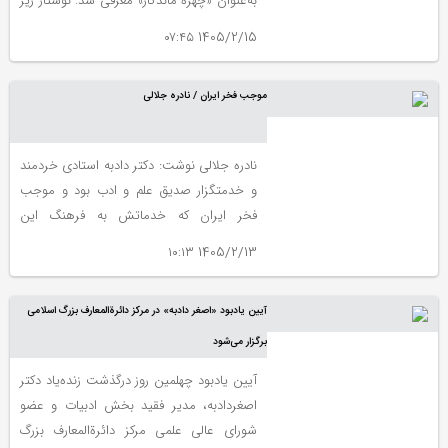
به‌عنوان «چهرهٔ ماندگار» معرفی شد. نوشتار زیر
به کارنامه علمی و معرفتی او می پردازد.
1405/2/15 ۰۷:۴۵
موجب فخر ایران / نادره جلالی
نادره جلالی نوشت:‌ دکتر دادبه استادی خردمند
و خدمتگزار صدیق علم و ادب بود و موجب
فخر ایران که خدماتش به فرهنگ این
کهن‌سرزمین فراموش‌ناشدنی است.
1405/2/13 ۱۰:۱۳
آیین یادبود «اصغر دادبه» در مرکز دائرةالمعارف بزرگ اسلامی
برگزار می‌شود
آیین یادبود چهلمین روز درگذشت زنده‌یاد دکتر
اصغردادبه، مدیر فقید بخش ادبیات و عضو
شورای عالی علمی مرکز دائرةالمعارف بزرگ