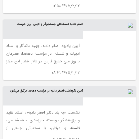
اسلامی با عنوان «شیدای میهن» برگزار
1405/2/12 ۱۲:۵۰
می‌شود.
اصغر دادبه فلسفه‌دان جستجوگر و ادیبی ایران دوست
آیین یادبود اصغر دادبه، چهره ماندگار و استاد
ادبیات و فلسفه، در مؤسسه دهخدا، همزمان
با روز ملی خلیج فارس در تالار افشار این مرکز
برگزار شد.
1405/2/12 ۰۸:۴۹
آیین نکوداشت اصغر دادبه در مؤسسه دهخدا برگزار می‌شود
نشست «به یاد دکتر اصغر دادبه»، استاد فقید
و پژوهشگر برجسته حوزه‌های حافظ‌شناسی،
فلسفه و عرفان، با سخنرانی جمعی از
صاحب‌نام‌ترین اساتید دانشگاهی و اهالی قلم،