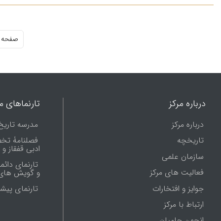
صفحه ا
درباره مرکز
تارنماهای ما
درباره مرکز
مدرسه تاریخ
تاریخچه
فصلنامۀ تخ
ادبی قفقاز و
سازمان علمی
تارنمای دائم
فعالیت های مرکز
و گویش های 
جوایز و افتخارات
تارنماى پيش
ارتباط با مرکز
انجمن حامیان