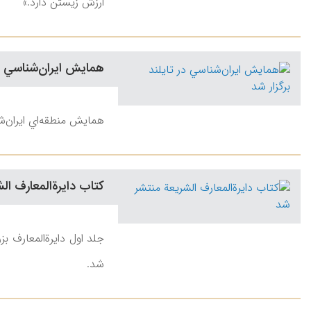
ارزش زیستن دارد.»
همايش ايران‌شناسي در 
همايش منطقه‌اي ايران‌شن
كتاب دايرةالمعارف ال
جلد اول دايرةالمعارف ب
شد.