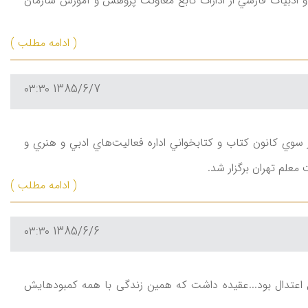
ن و ادبيات فارسي از ادارات تابع معاونت پژوهش و آموزش سازمان
( ادامه مطلب )
1385/6/7 ۰۳:۳۰
اه تخصصي نقد و بررسي كتاب از سوي كانون كتاب و كتابخواني اداره فعاليت‌هاي ادبي و هنري و
علم تهران برگزار شد.
( ادامه مطلب )
1385/6/6 ۰۳:۳۰
هل اعتدال بود...عقیده داشت كه همین زندگی با همه كمبودهایش