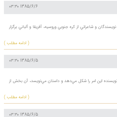
1385/6/6 ۰۳:۳۰
سندگان و شاعراني از كره جنوبي وروسيه، آفريقا و آلباني برگزار
( ادامه مطلب )
1385/6/5 ۰۳:۳۰
 نويسنده اين امر را شكل مي‌دهد و داستان مي‌نويسد، آن بخش از
( ادامه مطلب )
1385/6/5 ۰۳:۳۰