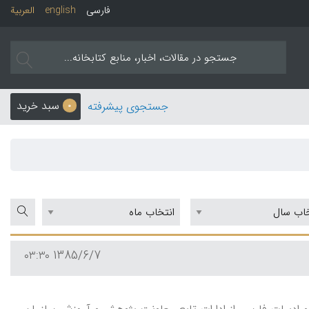
فارسی
english
العربیة
سبد خرید
جستجوی پیشرفته
0
1385/6/7 ۰۳:۳۰