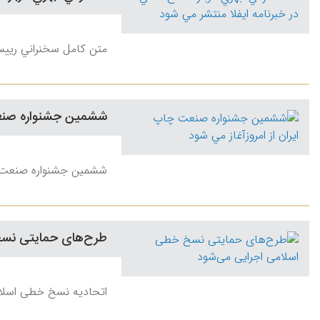
متن کامل سخنراني رييس
ششمين جشنواره صنعت 
ششمين جشنواره صنعت چاپ از 5تا 11شهريودر ماه
طرح‌های حمايتی نسخ
اتحاديه نسخ خطی اسلامی