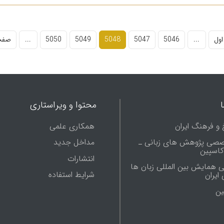
ول
...
5046
5047
5048
5049
5050
...
صفح
محتوا و ویراستاری
 و فرهنگ ایران
همکاری علمی
صصی پژوهش های زبانی ـ
مداخل جدید
 کاسپین
انتشارات
ی همایش بین المللی زبان ها
شرایط استفاده
ایران
ين