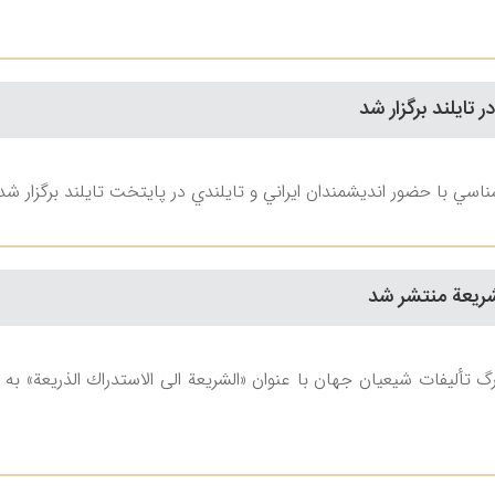
تايلند برگزار شد
اسي با حضور انديشمندان ايراني و تايلندي در پايتخت تايلند برگزار شد
شريعة منتشر شد
زرگ تأليفات شيعيان جهان با عنوان «الشريعة الی الاستدراك الذريعة» ب