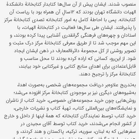
منصوب شدند. ایشان پیش از آن سال‌ها کتابدار کتابخانۀ دانشکدۀ
الهیات دانشگاه تهران بودند که ۱۲سالِ آن همراه بود با ریاست آن
کتابخانه. پس با احاطۀ کامل به امور کتابخانه تصدی کتابخانۀ مرکز
را پذیرفتند. ایشان طی سال‌ها فعالیت در کتابخانۀ الهیات، با
استادان و چهره‌‎های فرهنگی گرا‌نقدری آشنایی پیدا کرده بودند، و
این مهم موجب شد تا از طریق معرفی کتابخانۀ مرکز درک مثبت و
تصویر روشنی از کل مجموعۀ دائرة‌المعارف در ذهن ایشان ایجاد
شود. از این‌رو، کسانی که اراده کرده بودند تا محل مناسب و
قابل‌اعتمادی برای اهدای منابع کتابی و غیرکتابی خود بیابند،
کتابخانۀ مرکز را ترجیح دهند.
به‌تدریج علاوه‌بر دریافت مجموعه‌های شخصی به‌صورت اهدا،
به‌شیوه‌های دیگری نیز بر موجودی کتابخانۀ مرکز افزوده می‌شد؛
روش‌هایی چون خرید مجموعه‌های خصوصی، خرید کتاب از ناشران
و نمایشگاه‌های بین‌المللی کتاب، تهیۀ کتاب و نشریات خارجی،
خرید کتاب توسط نمایندگان کتابخانه که همۀ اینها از داخل و خارج
از کشور انجام می‌شدند، خرید کتاب توسط آقای مجیدی در
سفرهایی که به لبنان، سوریه، ترکیه، پاکستان و هند کردند، و