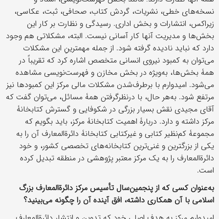
نسخه‌های خطی، نشریات، گردش کتاب، صحافی، ثبت، عکاسی،
زیراکس، انتشارات و بخش اداری. رسیدگی و نظارت بر کار این
بخش‌ها و مدیریت آنها کار آسانی نیست. البته، مشکلاتی هم وجود
دارد که نباید نادیده گرفته شود. از جمله مهمترینِ این مشکلات
می‌توان به کمبود نیروی انسانی متخصص اشاره کرد که تقریباً در
همۀ بخش‌ها، به‌ویژه در بخش مخازن و فهرست‌نویسی مشاهده
می‌شود. امیدوارم با برطرف‌شدن مشکلات مالی مرکز این کمبودها نیز
مرتفع شود. به‌هر حال، با درنظرگرفتن همۀ مسائل، می‌توان گفت که
آقای مجیدی نقش بسیار بزرگی در شکوفایی و گسترش کتابخانۀ
مرکز داشته و دارد. دربارۀ اهمیت کتابخانۀ مرکز، باید بگویم که
مجموعۀ کم‌نظیر کتابی و غیرکتابی کتابخانۀ دائرة‌المعارف آن را به
یکی از بزرگترین و غنی‌ترین کتابخانه‌های تخصصی کشور، و خود
دائرة‌المعارف را به یک مرکز معتبر پژوهشی در منطقه تبدیل کرده
است.
به‌عنوان کسی که از پنجمین‌سال تأسیس مرکز دائرةالمعارف بزرگ
اسلامی با آن همکاری داشته‌، افق آیندۀ آن را چگونه می‌بینید؟
امیدوارم مرکز به هدف اصلی خود که تدوین و انتشار دائرةالمعارف