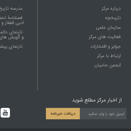
درباره مرکز
مدرسه تاریخ
تاریخچه
فصلنامۀ تخ
ادبی قفقاز و
سازمان علمی
تارنمای دائم
فعالیت های مرکز
و گویش های 
جوایز و افتخارات
تارنماى پيش
ارتباط با مرکز
انجمن حامیان
از اخبار مرکز مطلع شوید
دریافت خبرنامه