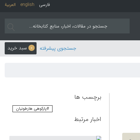
فارسی
english
العربیة
سبد خرید
جستجوی پیشرفته
0
برچسب ها
#پارکوهی هارطونیان
اخبار مرتبط