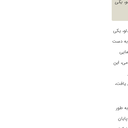
و، یکی
لو، یکی
 به دست
مایی
می، این
 یافت،
امی به طور
این نسخه صفحۀ آخر آن است که در حدود ۳۰ بیت از پایان