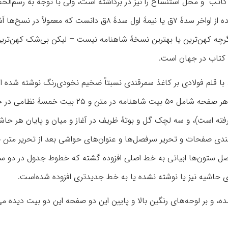
نام کاتب و محل استنساخ را نیز در برداشته است، ولی با توجه به رسم‌ال
و برخی خصوصیات املایی و شواهد دیگر شاید بتوان آن ‌را بازمانده از اواخر سدۀ ۷ق یا نیمۀ اول سدۀ ۸ق دانست که معمولاً 
– گرچه کهن‌ترین یا بهترین نسخۀ شاهنامه نیست – لیکن بی‌شک کهن‌تر
ن کتاب در جهان است.
با قلم فولادی بر کاغذ سمرقندی نسبتاً ضخیم نخودی‌رنگ نوشته شده 
متن صفحات با خطوط طلایی در چهار ستون جدول‌بندی شده و هر صفحه شامل ۵۰ بیت شاهنامه در متن و ۲۵
فته است)، و سه لچک گل و بوتۀ ظریف در آغاز و میان و پایان هر حاشی
ندی صفحات و تحریر سرفصل‌ها و عنوان‌های حواشی بعد از تحریر متن
واصل ستون‌ها ابیاتی به خط اصلی افزوده گشته که خطوط جدول در دو سر
ی حاشیه نیز یا نوشته نشده یا به خط جدیدتری افزوده شده‌است.
 و بر لوحه‌های رنگین بالا و پایین این دو صفحه این دو بیت دیده می