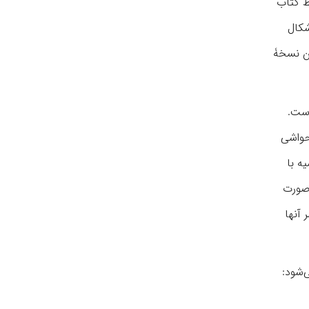
خط کتاب
در نسخ‌ها اَشکال
ین نسخۀ
است.
 بیت خمسۀ نظامی در حواشی
ه با
 صورت
 آنها
‌شود: