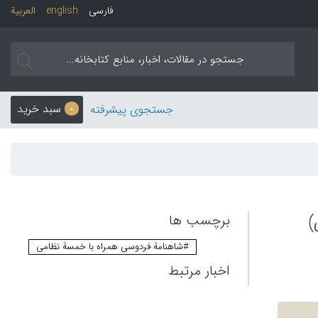
فارسی
english
العربیة
سبد خرید
جستجوی پیشرفته
0
)
برچسب ها
#شاهنامۀ فردوسی همراه با خمسۀ نظامی
اخبار مرتبط