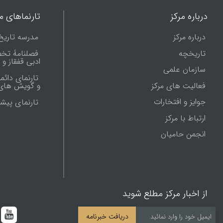
درباره مرکز
تارنماهای ما
درباره مرکز
مدرسه تاریخ
تاریخچه
فصلنامۀ تخ
ادبی قفقاز و
سازمان علمی
تارنمای دائم
فعالیت های مرکز
و گویش های 
جوایز و افتخارات
تارنماى پيش
ارتباط با مرکز
انجمن حامیان
از اخبار مرکز مطلع شوید
دریافت خبرنامه