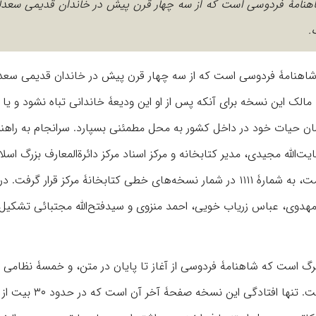
اهنامۀ فردوسی است که از سه چهار قرن پیش در خاندان قدیمی سعدل
.
شاهنامۀ فردوسی است که از سه چهار قرن پیش در خاندان قدیمی سعد
مالک این نسخه برای آنکه پس از او این ودیعۀ خاندانی تباه نشود و یا
 زمان حیات خود در داخل کشور به محل مطمئنی بسپارد. سرانجام به راهن
الله مجیدی، مدیر کتابخانه و مرکز اسناد مرکز دائرةالمعارف بزرگ اسلا
کتاب به مرکز دائرةالمعارف آورده شد و پس از لحاظ صحت و قدمت، به شمارۀ ۱۱۱۱ در شمار نسخه‌های خطی کتابخانۀ مرکز قرار گرفت. در
مهدوی، عباس زریاب خویی، احمد منزوی و سیدفتح‌الله مجتبائی تشکیل
 نسخه به قطع رحلی بزرگ (۳۳×۲۳سانتی‌متر) و شامل ۵۳۹ برگ است که شاهنامۀ فردوسی از آغاز تا پایان در متن، و خمسۀ نظ
چلیپا در حواشی. صفحات آن، هر دو به یک خط، نوشته شده است. تنها افتادگی 