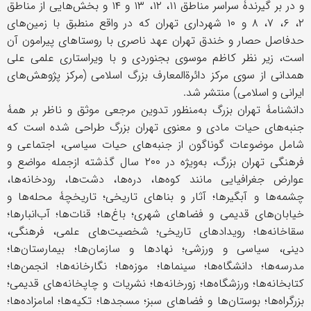
و در بر گیرندۀ سراسر مناطق ۱۱، ۱۲، ۱۳ و ۱۴ و بخش‌هایی از مناطق
۲، ۶، ۷، ۸ و ۱۰ شهرداری تهران که در واقع منطبق با زمین‌‎های
حدفاصل حصار و خندق تهران عهد ناصری با روستاهای پیرامون آن
است، زیر نظر کاظم موسوی بجنوردی و با ویراستاری علمی علی
همدانی از سوی مرکز دائرةالمعارف بزرگ اسلامی (مرکز پژوهش‌های
ایرانی و اسلامی) منتشر شد.
دانشنامۀ تهران بزرگ به‌منظور تدوین مرجعی موثق و ناظر بر همۀ
جنبه‌های حیات مادی و معنوی تهران بزرگ طراحی شده است که
شامل موضوعات گوناگون از جنبه‌های حیات سیاسی، اجتماعی و
فرهنگی تهران بزرگ، به‌ویژه در ۲۰۰ سال گذشته ازجمله مواضع و
عوارض جغرافیایی مانند کوه‌ها، دره‌ها، دشت‌ها، رودخانه‌ها،
چشمه‌ها و آبگیرها؛ آثار و بناهای تاریخی؛ تاریخچۀ محله‌ها و
خیابان‌های قدیمی و فضاهای شهری؛ باغ‌ها؛ قنات‌ها؛ آب‌انبارها؛
سقاخانه‌ها؛ رویدادهای تاریخی؛ شخصیت‌های علمی، فرهنگی،
دینی، سیاسی و ورزشی؛ نهادها و سازمان‌ها؛ بیمارستان‌ها؛
مدرسه‌ها؛ دانشگاه‌ها؛ سینماها؛ موزه‌ها؛ نگارخانه‌ها؛ انجمن‌ها؛
کتابخانه‌ها؛ ورزشگاه‌ها؛ زورخانه‌ها؛ نشریات و چاپخانه‌های قدیمی؛
بزرگراه‌ها؛ بوستان‌ها و فضاهای سبز؛ مسجدها؛ تکیه‌ها؛ امامزاده‌ها؛