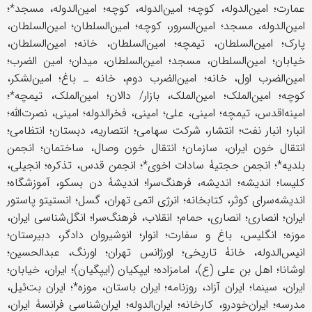
عمارت؛ امین‌الدوله، کوچه؛ امین‌الدوله، کوچه؛ امین‌الدوله، مسجد*؛
امین‌الدوله، مسجد؛ امین‌السرور، کوچه؛ امین‌السلطان؛ امین‌السلطان،
پارک؛ امین‌السلطان، تیمچه؛ امین‌السلطان، خانه؛ امین‌السلطان،
خیابان؛ امین‌السلطان، مسجد؛ امین‌السلطان، میدان؛ امین الضرب؛
امین‌الضرب اول، خانه؛ امین‌الضرب دوم، خانه ـ باغ؛ امین‌لشکر،
کوچه؛ امین‌الملک؛ امین‌الملک، بازار/ دالان؛ امین‌الملک، تیمچه*؛
امینه‌اقدس، تیمچه؛ امینی، علی؛ امینی، فخرالدوله؛ امینی، نصرت‌الله؛
انبار؛ انبار نفت؛ انتشار، شرکت سهامی؛ انتصاریه، دبستان؛ انتظامی؛
انتقال خون ایران، سازمان؛ انتقال خون وصال، ساختمان؛ انجمن
بلدیه*؛ انجمن حجتیۀ سادات اخوی*؛ انجمن قدس، تذکره؛ انجیلی،
کلیسا؛ اندیشه؛ اندیشه، فرهنگ‌سرا؛ اندیشۀ دن بسکو، آموزشگاه؛
اندیشه‌سرای کوثر، کتابخانه؛ انرژی اتمی تهران، گسل؛ انستیتو پاستور
ایران؛ انصاری؛ انصاری، حمام؛ انقلاب، فرهنگ‌سرا؛ انگل‌شناسی ایران،
موزه؛ انگلیس، باغ و سفارت؛ انوار؛ انوشیروان دادگر، دبیرستان؛
انیس‌الدوله، خانۀ تاریخی؛ اورژانس تهران؛ اورنگ، عبدالحسین؛
اوشانا؛ اهل بن علی (ع)، امامزاده؛ ایپکیان (ایپگیان)؛ ایران، خیابان؛
ایران، سینما؛ ایران آزاد، روزنامه؛ ایران باستان، موزه*؛ ایران بت‌ئیل،
مدرسه؛ ایران‌خودرو، کارخانه؛ ایران‌الدوله؛ ایران‌شناسی فرانسۀ ایران،