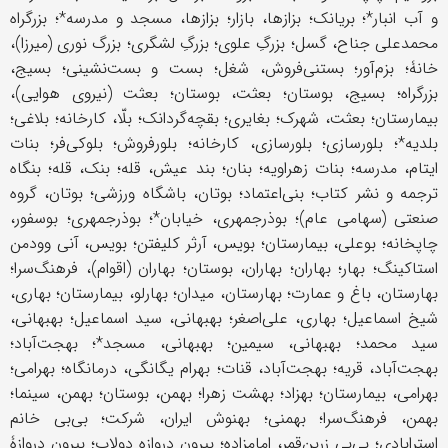
و آب‌ انبار*؛ بریانک؛ بزازها، بازار؛ بزازها، مسجد و مدرسه*؛ بزرگراه
محمدعلی جناح، گسل؛ بزرگِ علوی؛ بزرگِ لشگری؛ بزرگ نوری (میرزا)،
خانۀ؛ بزم‌آور؛ بستنی‌فروش، شغل؛ بست و بست‌نشینی؛ بسیج،
بزرگراه؛ بسیج، بوستان؛ بعثت، بوستان؛ بعثت (نیروی هوایی)،
بیمارستان؛ بعثت، شهرک؛ بغایری؛ بقچه‌گردانک؛ بلّا، کارخانه؛ بلاغی؛
بلدیه*؛ بلورسازی؛ بلورسازی، کارخانه؛ بلورفروش؛ بلوکی‌فر؛ بنات
ایتام، مدرسه؛ بنات زهراویه؛ بنان؛ بند عیش، قله؛ بنک، قله؛ بنگاه
ترجمه و نشر کتاب؛ بنی‌اعتماد؛ بوتان، باشگاه ورزشی؛ بوتان، گروه
صنعتی (سهامی عام)؛ بوذرجمهری، خیابان*؛ بوذرجمهری؛ بوسفور،
چاپخانه؛ بوعلی، بیمارستان؛ بویس، آرثر کلیفتن؛ بویس، آنی وودمن
استاکینگ؛ بهار؛ بهاران؛ بهاران، بوستان؛ بهاران (اقوام)، فرهنگ‌سرا؛
بهارستان، باغ و عمارت؛ بهارستان، میدان؛ بهارلو، بیمارستان؛ بهاری،
شیخ اسماعیل؛ بهاری، علی‌اصغر؛ بهبهانی، سید اسماعیل؛ بهبهانی،
سید محمد؛ بهبهانی، سیمین؛ بهبهانی، مسجد*؛ بهجت‌آباد؛
بهجت‌آباد، قریه؛ بهجت‌آباد، قنات؛ بهرام یگانگی، درمانگاه؛ بهرامی؛
بهرامی، بیمارستان؛ بهزاد؛ بهشت زهرا؛ بهمن، بوستان؛ بهمن، سینما؛
بهمن، فرهنگ‌سرا؛ بهمنی؛ بهنوش ایران، شرکت؛ بی‌بی خانم
استرابادی؛ بی‌بی زرین‌قمر، امامزاده؛ بیرون دروازه دولاب؛ بیرون دروازۀ