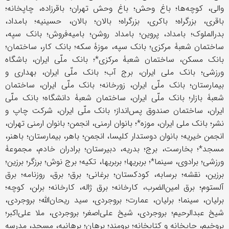
والی، کوچه‌ها؛ باغ وحش؛ باغ وحش تهران؛ باقرزاده، چاپخانه؛
باقری، بزرگراه؛ باکری، بزرگراه؛ بالان؛ بالان، حسینیه؛ بامداد،
بدرالملوک؛ بامداد، پروین؛ بامداد روشن؛ بامیه‌فروش؛ بانک سپه،
ساختمان شعبۀ مرکزی؛ بانک سپه، موزۀ سکه؛ بانک کار، ساختمان؛
بانک مسکن، ساختمان شعبۀ مرکزی*؛ بانک ملّی ایران، باشگاه
ورزشی؛ بانک ملی ایران، برج آب؛ بانک ملّی ایران، بهداری و
بیمارستان؛ بانک ملّی ایران، زورخانه؛ بانک ملّی ایران، ساختمان
شعبۀ بازار؛ بانک ملّی ایران، ساختمان شعبۀ دانشگاه؛ بانک ملّی
ایران، ساختمان صندوق پس‌انداز؛ بانک ملّی ایران، شرکت چاپ و
نشر؛ بانک ملی ایران، موزه*؛ بانوان ارمنی، انجمن؛ بانوان ارمنی تهران،
انجمن خیریه؛ بانوان دوستدار کلیسا، انجمن؛ باهر، بیمارستان؛ باهنر،
مسجد*؛ بخارست، برج؛ بدریه، دبیرستان؛ برادران خادم، مجموعۀ
ورزشی؛ برادوی، سینما*؛ بربریها؛ بربریها، تکیه؛ برج نوش؛ برزگر؛ برزین؛
برزین، نقشه؛ برسابه، کودکستان؛ برغانی؛ برق؛ برق، روزنامه؛ برق
آلستوم؛ برق امین‌الضرب، کارخانه؛ برق ژاله، کارخانه؛ برلن، کوچه؛
برلیان، سینما؛ برلیان،‌ عمارت؛ بروجردی، سید ریحان‌الله؛ بروجردی،
شیخ عبدالرحیم؛ بروجردی، شیخ علی‌اصغر؛ بروجردی، ملا علی‌اکبر؛
بروخیم، چاپخانه و کتابخانه؛ برومند؛ برهان؛ برهانیه، مسجد، مدرسه