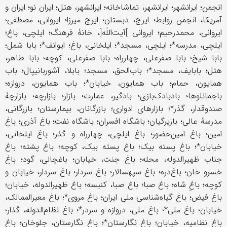
انجمن؛ ایرانشهر؛ ایرانشهر، تماشاخانه؛ ایرانشهر، هتل؛ ایران نو؛ ایران و
آمریکا، انجمن روابط؛ ایرج، دبستان؛ ایرج ‌میرزا؛ ایروانی، مصطفی؛
ایروانی، محمدرحیم؛ ایروانی ]آیت‌اللٰه[، خانۀ فرهنگ؛ ایلچی، باغ؛
ایلچی، مدرسه*؛ ایلچی، مسجد*؛ ایلخانی، باغ؛ ایوانف*؛ بابا شمل؛
بابا شیخ؛ بابا صفرعلی، چهارراه؛ بابا صفرعلی، کوچه؛ بابا طاهر،
هتل؛ بابایف، مسجد*؛ باب‌الحق، مسجد؛ بابلا، آشور‌بانیپال؛ باب
همایون، حمام؛ باب همایون، خیابان*؛ باب همایون، دروازه؛
باجمانلوها؛ بادبادک‌بازی؛ بادگیر، عمارت؛ بازار؛ بازارچه؛ بازارچۀ
صندوقدار، گذر*؛ بازارهای ادواری؛ بازرگانان، بیمارستان؛ بازرگانی،
مدرسۀ عالی؛ بازیرگیان؛ باشگاه افسران؛ باشگاه نفت؛ باغ آذری؛ باغ
امین؛ باغ امین‌حضور؛ باغ ایلچی، چهارراه و گذر؛ باغ ایلخانی،
خیابان*؛ باغ پسته بیک؛ باغ پسته ‌بیک، کوچه؛ باغ پشته؛ باغ
جناب ظهیر‌الدوله، محله؛ باغ جنت، خیابان؛ باغچالی، گود؛ باغ
خسرو خان؛ باغ‌دره؛ باغ سپهسالار؛ باغ سردار؛ باغ سردار، خیابان و
کوچه؛ باغِ شاه؛ باغ صبا؛ باغ صبا، کنیسه؛ باغ ظهیرالدوله، خیابان؛
باغ فیض؛ باغ گیاه‌شناسی ملی ایران؛ باغ مروی*؛ باغ معیرالممالک،
خیابان؛ باغ ملی*؛ باغ ملی، دروازه و سردر*؛ باغ نظام‌الدوله، گذار؛
باغ نظامیه، خیابان؛ باغ نگارستان*؛ باغ نگارستان، جلوخان؛ باغ