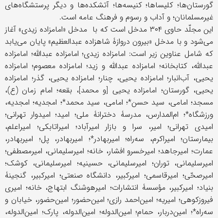
گورستان‌ها؛ کلیساها؛ کنیسه‌ها؛ آتشکده‌ها و دیگر پرستشگاه‌های
غیرمسلمانان؛ و آداب و رسوم و فرهنگ عامه است.
این مجلّد حاوی ۳۰۴ مدخل است که با مدخل «امامزاده زیدی» آغاز
می‌شود و با مدخل «بیرون دروازۀ شاهزاده عبدالعظیم» پایان می‌یابد
که شامل عناوین زیر است: امامزاده زیدی؛ امامزاده عبدالله؛ امامزاده
عبدالله، کتابخانه؛ امامزاده عبدالله و زید؛ امامزاده معصوم؛ امامزاده
یحیى، آب‌انبار؛ امامزاده یحیى، چنار؛ امامزاده یحیى، گذر؛ امامزاده
یحیى، گورستان؛ امامزاده یحیى [و محمد]، بقعه؛ امام زمان (ع)،
مسجد؛ امامی، سید حسن*؛ امامی، سید محمد*؛ امجدیه؛ امجدیه،
ورزشگاه*؛ ام‌المدارس، مدرسۀ دخترانۀ ملی؛ امید؛ امیدوار تهرانی؛
امیدی تهرانی؛ امیر، سرا و بازار امیرآباد؛ امیراتابکی؛ امیراعلم،
بیمارستان؛ امیراکرم، سه‌راه؛ امیربهادر*؛ امیربهادر، پل؛ امیربهادر،
عمارت؛ امیرجاهد؛ امیرخسرو افشار، خانه؛ امیرسلیمانی، امیرمصطفی؛
امیرسلیمانی، توران؛ امیرسلیمانی، حسینیه؛ امیرسلیمانی، کوشک؛
امیرصحّی؛ امیرقاسمی؛ امیرکبیر، دانشگاه صنعتی؛ امیرکبیر، گنجینۀ
بنیاد؛ امیرکبیر، مؤسسۀ انتشارات؛ امیرهوشنگ ابتهاج، خانه؛ امیری
فیروزکوهی؛ امیریه؛ امین‌احمد رازی؛ امین‌حضور؛ امین‌حضور، خیابان و
سه‌راه*؛ امین‌دربار، حمام؛ امین‌الدوله؛ امین‌الدوله، پارک؛ امین‌الدوله،