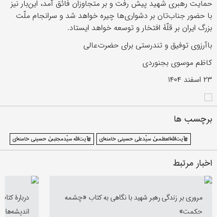
حمایت رهبری شهید پیش رفت و بر متجاوزان فائق آمد، این‌بار نیز
با حضور جناب‌تان بر دشواری‌ها چیره خواهد شد و سرانجام ملّت
بزرگ ایران بر قلّۀ افتخار و توسعه خواهد ایستاد.
باآرزوی توفیق و تندرستی برای حضرت‌عالی
کاظم موسوی بجنوردی
٢٣ اسفند ١۴٠۴
برچسب ها
#آیت‌الله‌العظمیٰ سیّدعلی حسینی خامنه‌ای
#آیت‌الله سیّدمجتبیٰ حسینی خامنه‌ای
اخبار مرتبط
مروری بر زندگی رهبر شهید با نگاهی به کتاب «چشمه
دربارۀ کتا
حکمت»
اندیشه‌های 