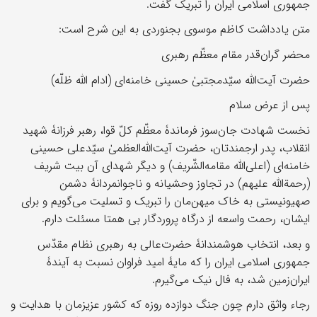
جمهوری اسلامی ایران را تبریک گفت.
متن یادداشت کاظم موسوی بجنوردی به این شرح است:
محضر گران‌قدر مقام معظّم رهبری
حضرت آیت‌الله سیّدمجتبیٰ حسینی خامنه‌ای (ادام الله ظلّه)
پس از عرض سلام
نخست شهادت جان‌‌سوز فرماندۀ معظّم کلّ قوا، رهبر فرزانۀ شهید
انقلاب، پدر ارجمندتان، حضرت آیت‌الله‌العظمیٰ سیّدعلی حسینی
خامنه‌ای (اعلی‌الله مقامه‌الشّریف) و دیگر شهدای آن بیت شریف
(رحمة‌الله علیهم) در تجاوز وحشیانه و ناجوانمردانۀ دشمن
صهیونیستی به خاک میهن‌مان را تبریک و تسلیت می‌گویم و برای
ایشان، رحمت واسعه از درگاه پروردگار بی همتا مسئلت دارم.
و بعد، انتخاب هوشمندانۀ حضرت‌عالی به رهبری نظام مقدّس
جمهوری اسلامی ایران را که مایۀ امید فراوان نسبت به آیندۀ
ایران‌زمین شد، به فال نیک می‌گیرم.
رجاء واثق دارم چون جنگ دوازده روزه که کشور عزیزمان با هدایت و