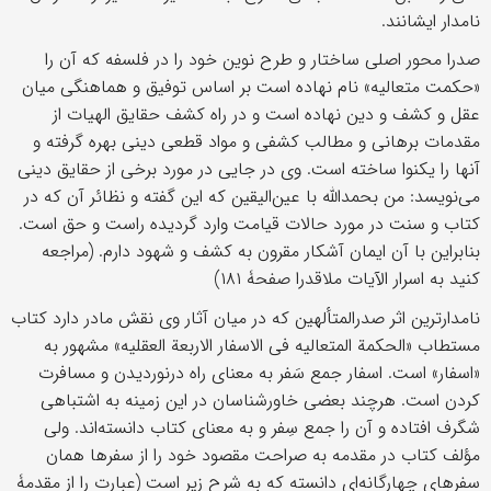
نامدار ایشانند.
صدرا محور اصلی ساختار و طرح نوین خود را در فلسفه که آن را
«حکمت متعالیه» نام نهاده است بر اساس توفیق و هماهنگی میان
عقل و کشف و دین نهاده است و در راه کشف حقایق الهیات از
مقدمات برهانی و مطالب کشفی و مواد قطعی دینی بهره گرفته و
آنها را یکنوا ساخته است. وی در جایی در مورد برخی از حقایق دینی
می‌نویسد: من بحمدالله با عین‌الیقین که این گفته و نظائر آن که در
کتاب و سنت در مورد حالات قیامت وارد گردیده راست و حق است.
بنابراین با آن ایمان آشکار مقرون به کشف و شهود دارم. (مراجعه
کنید به اسرار الآیات ملاقدرا صفحۀ ۱۸۱)
نامدارترین اثر صدرالمتألهین که در میان آثار وی نقش مادر دارد کتاب
مستطاب «الحکمة المتعالیه فی الاسفار الاربعة العقلیه» مشهور به
«اسفار» است. اسفار جمع سَفر به معنای راه درنوردیدن و مسافرت
کردن است. هرچند بعضی خاورشناسان در این زمینه به اشتباهی
شگرف افتاده و آن را جمع سِفر و به معنای کتاب دانسته‌اند. ولی
مؤلف کتاب در مقدمه به صراحت مقصود خود را از سفرها همان
سفرهای چهارگانه‌ای دانسته که به شرح زیر است (عبارت را از مقدمۀ