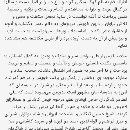
اطراف قم به نام کهک سکنی گزید و باغ دل را بر اغیار بست و سالها
در کمال عزلت و انزوا به مجاهده و انجام ریاضات و تزکیه و تصفیۀ
نفس پرداخت تا آنکه توانست در سایۀ تحمل مشقت و سعی و
تلاش فراوان از درون خویش دریچه‌ای به عالم قدس بگشاید و آنچه
از حقایق علمی که در راه استدلال وبرهان می‌توانست به دست آورد
و نیز پیش از آن به دست آورده بود را از طریق مکاشفه هم مشاهده
نماید.
ملاصدرا پس از طی مراحل سیر و سلوک و وصول به کمال نفسانی به
تأسیس مکتب فلسفی خویش و تألیف و تصنیف و تعلیم و تربیت
پرداخت و تا آخر عمر به همین امر اشتغال داشت. حسب اسناد و
مدارک موجود وی بخشی از زندگی پر برکت خویش را در قم گذرانده،
حدود پانزده سال. و بعد از آن نیز مدتی در شیراز در مدرسه ای که
امروز به مدرسۀ خان مشهور است تدریس می‌نموده است که علی
الظاهر شاگردان خاص ایشان نظیر مرحوم فیض کاشانی و عبدالرزاق
لاهیجی دو داماد او علاوه بر قم در آنجا نیز درس ایشان را درک
کردند. شیخ حسین تنکابنی، ملامحمد ایروانی و شاه ابوالوَلی شیرازی
و میرزا ابراهیم و قوام‌الدین احمد دو فرزند او و سرمد کاشانی و ملا
علی رضا ابن محمد آقاجانی شارح قبسات میرداماد نیز از شاگردان