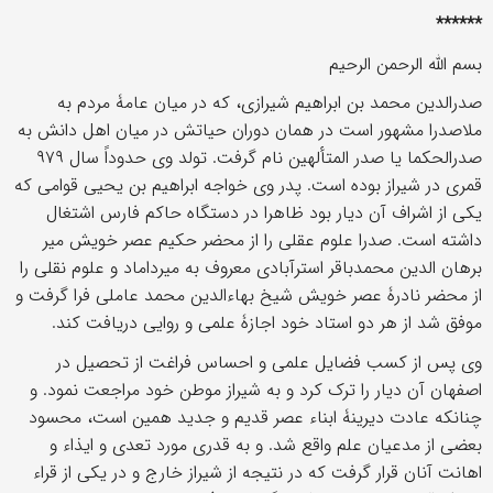
******
بسم الله الرحمن الرحیم
صدرالدین محمد بن ابراهیم شیرازی، که در میان عامۀ مردم به
ملاصدرا مشهور است در همان دوران حیاتش در میان اهل دانش به
صدرالحکما یا صدر المتألهین نام گرفت. تولد وی حدوداً سال ۹۷۹
قمری در شیراز بوده است. پدر وی خواجه ابراهیم بن یحیی قوامی که
یکی از اشراف آن دیار بود ظاهرا در دستگاه حاکم فارس اشتغال
داشته است. صدرا علوم عقلی را از محضر حکیم عصر خویش میر
برهان الدین محمدباقر استرآبادی معروف به میرداماد و علوم نقلی را
از محضر نادرۀ عصر خویش شیخ بهاءالدین محمد عاملی فرا گرفت و
موفق شد از هر دو استاد خود اجازۀ علمی و روایی دریافت کند.
وی پس از کسب فضایل علمی و احساس فراغت از تحصیل در
اصفهان آن دیار را ترک کرد و به شیراز موطن خود مراجعت نمود. و
چنانکه عادت دیرینۀ ابناء عصر قدیم و جدید همین است، محسود
بعضی از مدعیان علم واقع شد. و به قدری مورد تعدی و ایذاء و
اهانت آنان قرار گرفت که در نتیجه از شیراز خارج و در یکی از قراء