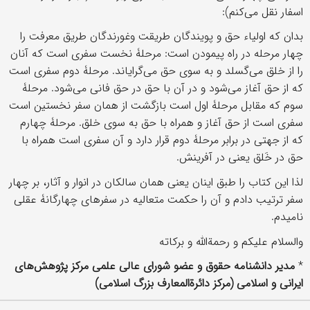
اسفار نقل می‌کنم):
بدان که اولیاء حق و پویندگان طریقت وغورندگان طریق معرفت را
چهار مرحله در راه پیمودن است: مرحلۀ نخست سفری است که آنان
را از خلق می‌گسلد و به سوی حق می‌گرایاند. مرحلۀ دوم سفری است
که از حق آغاز می‌شود و در آن با حق در حق فانی می‌شود. مرحلۀ
سوم که مقابل مرحلۀ اول است بازگشت از همان سفر نخستین است
سفری است از حق آغاز و همراه با حق به سوی خلق. مرحلۀ چهارم
که از جهتی در برابر مرحلۀ دوم قرار دارد و آن سفری است همراه با
حق در خَلق یعنی در آفرینش.
لذا این کتاب را طبق اینان یعنی همان سالکان در انوار و آثار، بر چهار
سفر ترتیب دادم و آن را حکمت متعالیه در سفرهای چهارگانۀ عقلی
نامیدم.
والسلام علیکم و رحمةالله و برکاته
*
مدیر دانشنامۀ حقوق و عضو شورای عالی علمی مرکز پژوهش‌های
ایرانی و اسلامی (مرکز دائرةالمعارف بزرگ اسلامی)