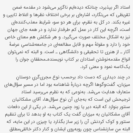
استاد اگر بپذیرد، چنانکه دیده‌ایم ناگزیر می‌شود در مقدمه ضمن
تقریظی که می‌نگارد، اشاره‌ای بر برخی اختلاف نظرها و اغلاط تایپی و
غیره بکند. در کل به نظرم، برای هر دو سو، شرایط معذب‌کننده‌ای
است، اگرچه این کار در عمل کم طرفدار ندارد و در همه جای جهان
نیز به اشکال مختلف صورت می‌گیرد. و هر شکلش هم معنای خاص
خود را دارد و مقولهٔ مهم و قابل مطالعه‌ای در جامعه‌شناسیِ عرضهٔ
آثار ـ از هنری تا تحقیقی و دانشگاهی ـ است. و البته که نمی‌توان
انواع مقدمه‌نوشتن استادان بر کتابِ نویسنده‌ـ‌محققانِ جوان را
یک‌کاسه نمود و معنی‌ کرد.
در چند دیداری که دست داد برحسب نوع مجری‌گریِ دوستانِ
میزبان، گفت‌وگوها اگرچه دربارهٔ شاهنامه بود اما در مسیرِ سؤال‌های
متعارف هدایت می‌شد. به‌نوعی که به نظرم می‌رسید استاد
ترجیحش این است که به‌جای آن نوع سؤال‌ها، آقای مشکاتیان
سنتور بنوازد که البته دیر یا زود چنین می‌شد. در یکی از این دفعات
آقای مشکاتیان به میزبان گفت یک کتاب به او بدهد تا برای تنظیم
سنتور و کوک کردنش آن را زیر ساز بگذارد یا چیزی در این مایه، که
البته منِ سازنشناس چون روبه‌روی ایشان و کنار دکتر خالقی‌مطلق