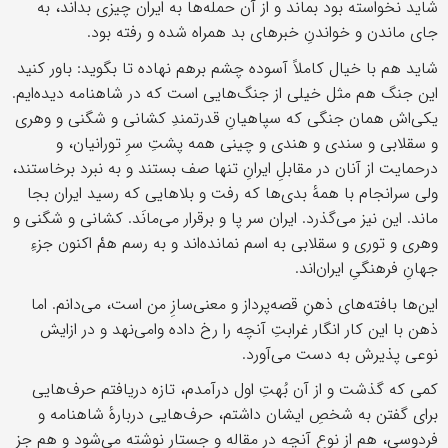
شاید نخواسته بود بماند و از آن حمله‌ها به ایران چیزی بداند، به
جای ماندن و خواندنِ خبرهای بد همراه شده و رفته بود.
شاید هم با خیال کاملاً آسوده چشم برهم نهاده تا بگوید: باور کنید
این جنگ هم مثل خیلی از جنگ‌هایی است که در شاهنامه دیده‌ایم.
یکی‌اش همان جنگی که سپاهیانِ قدرتمندِ کشانی و شگنی و وهری
و سقلابی و سندی و هندی و چینی همه پشتِ سرِ تورانیان، و
درحمایت از آنان در مقابلِ ایرانِ تنها صف‌ بستند و به نبرد برخاستند،
ولی سرانجام با همهٔ بدی‌ها که رفت و بلاهایی که رسید ایران بجا
ماند. این نیز می‌گذرد. ایران سر پا و برقرار می‌مانَد. کشانی و شگنی و
وهری و توری و سقلابی به اسم نمانده‌اند و به رسم همْ اکنون جزءِ
جهانِ فرهنگیِ ایران‌اند.
این‌ها بافته‌های ذهنِ قصه‌پرداز و معنی‌سازِ من است، می‌دانم. اما
ذهن با این کار انگار غرابتِ آنچه را رخ داده وامی‌نهد و در ازایش
نوعی پذیرش به دست می‌آورد.
کمی که گذشت و از آن بُهتِ اول درآمدم، تازه دریافتم حرف‌هایی
برای گفتن به شخصِ ایشان داشتم، حرف‌هایی دربارهٔ شاهنامه و
فردوسی، هم از نوعِ آنچه در مقاله و جستار نوشته می‌شود و هم جز