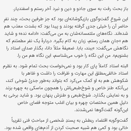
باز بحث رفت به سوی جادو و دین و نبرد آخر رستم و اسفندیار.
این شروعِ گفت‌وگوی بازیگوشانه‌ای بود که جز طرفینِ بحث، چند نفرِ
حاضر آن را خیلی جدی گرفته بودند و پیدا بود که بشدت معذب هم
شده‌اند. نگاه‌های ملتمسانه‌شان به من می‌گفت: «ادامه نده» و شاید
هم «جانِ همان رستم، زبان به کام بگیر». دربارهٔ یک نفر مطمئنم که
نگاهش می‌گفت: «ببند، بابا. ضعیفهٔ مثلاً دانا، بگذار صدای استاد را
بشنویم». من این نگاه را خوب می‌شناسم، این نگاه هم من را.
البته استاد کاملاً پای کار بود و نمی‌خواست بحث تمام شود. به نظرم
استاد خالقی‌مطلق این مهارت و ظرافت را داشت و ظاهر با
شکوهش هم به او کمک می‌کرد که بتواند به‌طور جدیْ شوخی کند،
بی‌آنکه طنز خاص و شوخ‌طبعی‌اش را همچون ماسکی به چهره بزند
و به نمایش بگذارد. شوخ‌طبعی و طنزش پنهان بود. و شاید برخی به
دلیلِ همین مختصاتِ چهره و بیان اغلب متوجه فضای خاص
این‌گونه گفت‌گوها نمی‌شدند.
گفت‌وگوبه اقتضاء ربطش به پسندِ شخصی از مباحثِ فنی تقریباً
خالی بود و کمی هم شبیه صحبت کردن از آدم‌های واقعی شده‌ بود.