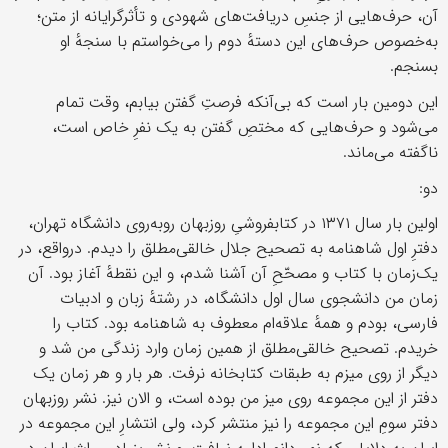
آن، حرف‌هایی از جنسِ دریافت‌های شهودی و تأثرگرایانه از متن؛
به‌خصوص حرف‌های این دستهٔ دوم را می‌خواستم با سنجهٔ او
بسنجم.
این دومین بار است که بی‌آنکه فرصتِ گفتن بیابم، وقت تمام
می‌شود و حرف‌هایی که مختصِ گفتن به یک نفرِ خاص است،
ناگفته می‌ماند.
دو:
اولین بار سال ۱۳۷۱ در کتابفروشیِ روزبهان روبه‌روی دانشگاه تهران،
دفترِ اول شاهنامه به تصحیح جلال خالقی‌مطلق را دیدم. درواقع، در
یک‌زمان با کتاب و مصحّحِ آن آشنا شدم، و این نقطهٔ آغاز بود. آن
زمان من دانشجوی سال اول دانشگاه، در رشتهٔ زبان و ادبیات
فارسی، بودم و همهٔ علاقه‌ام معطوف به شاهنامه بود. کتاب را
خریدم. تصحیح خالقی‌مطلق از همین زمان وارد زندگی من شد و
دیگر از روی میزم به طبقات کتابخانه نرفت. هر بار و هر زمان یک
دفتر از این مجموعه روی میز من بوده است، و الان نیز. نشر روزبهان
دفتر سومِ این مجموعه را نیز منتشر کرد، ولی انتشارِ این مجموعه در