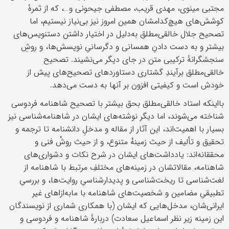
مجتبی مینوی، مهدی قریب، مصطفی جیحونی و…، که از ثمرهٔ
کوشش‌های هیچ‌کدامشان همین امروز نیز بی‌نیاز نیستیم، اما
تصحیح جلال خالقی‌مطلق به‌دلیل در اختیار داشتن دستنویس‌های
بیشتر و به دست دادنِ همسانی ‌و دگرسانیِ‌ نویسش‌ها، و روشِ
سنجشگرانهٔ ترکیبی متن در جای دیگر می‌نشیند. تصحیح
خالقی‌مطلق برآیندِ گشتاری دستاوردهای تصحیح‌های پیش از
خودش است و کیفیتی افزون‌ بر آنها به دست می‌دهد.
بااینکه استاد خالقی‌مطلق بحق بیشتر با تصحیح شاهنامه فردوسی
شناخته می‌شوند، اما دیگر نوشته‌های ایشان در شاهنامه‌شناسی نیز
بسیار با اهمیت‌اند، این آثار از مقاله و مدخلِ دانشنامه تا ترجمه و
تحقیق و تألیف از حیث زمینهْ متنوع‌، و از حیث روشْ فنی و
محققانه‌اند: یادداشت‌های ایشان در شرح نکات و دشواری‌های
شاهنامه، مقالاتشان در زمینه‌های مختلفِ مرتبط با شاهنامه از
لغت‌شناسی تا ریخت‌شناسی و پدیدارشناسیِ روایت‌ها، و بررسیِ
تطبیقیِ مضامین و شخصیت‌های شاهنامه با مابه‌ازاهای غیر
ایرانی‌شان، مدخل‌هایی که ایشان (با همکاری شماری از نویسندگان
این زمینه زیر نظر اسماعیل سعادت) دربارهٔ شاهنامه و فردوسی و