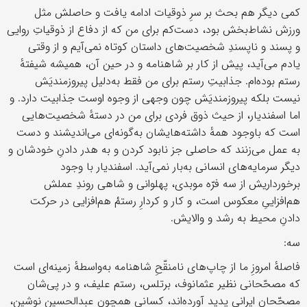
کمی دیگر هم بحث بر سرِ ذوقیات ادامه یافت و حاصلش مثل
ورزش نشاط‌بخش بود، دست‌کم برای من که از دفاع از ذوقیاتِ روایی
و پسند و ناپسندِ شخصیت‌های داستان کوتاه نمی‌آیم و از وقتی
یادم می‌آید، پیش از کار بر شاهنامه و در حین آن، همیشه شیفتهٔ
رستم بوده‌ام. جذابیتِ رستم برای من فقط به‌دلیل پیروزمندیَش
نیست بلکه پیروزمندیَش چون وجهی از وجوه اوست جذابیت دارد. و
اما اسفندیار، از حیث ذوق فردی برای من در دستهٔ شخصیت‌هایی
است که باوجود همهٔ داشته‌هایشان به‌گونه‌ای می‌اندیشند و دست
به عمل می‌زنند که حاصلی جز نابود کردن و به هدر دادنِ خودشان و
دیگر سرمایه‌های انسانی به‌بار نمی‌آید. اسفندیار با وجود
برخورداریش از سه فرّه موبدی، پهلوانی و شاهی روندِ عملش
هم‌افزاییِ معکوس است، و کار و کردارِ رستمْ هم‌افزایی در حرکت
دادنِ محیط به رشد و والایش.
سه:
فاصلهٔ امروزِ ما از چاپ‌های نامنقّحِ شاهنامه به‌واسطهٔ زمینه‌ای است
که مصحّحانی نظیر عثمانوف، برتلس، رستم علیف، و در پی‌شان
مصحّحان ایرانی پدید آورده‌اند، کسانی همچون عبدالحسین نوشین،