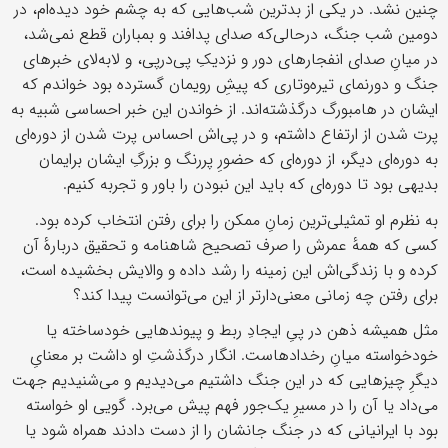
چنین نشد. در یکی از بدترین شب‌هایی که به چشم خود دیده‌ام، در
دومین شب جنگ، درحالی‌که صدای پدافند و بمباران قطع نمی‌شد،
در میانِ صدای انفجارهای دور و نزدیکِ پی‌درپی، و لابه‌لای خبرهای
جنگ و دورنمای تیره‌وتاری که پیشِ رویمان گسترده بود خواندم که
ایشان در هامبورگ درگذشته‌اند. از خواندن این خبر احساسی شبیه به
پرت شدن از ارتفاع داشتم، و در پی‌اش احساس پرت شدن از دوره‌ای
به دوره‌ای دیگر، از دوره‌ای که حضورِ پررنگ و بزرگِ ایشان برایمان
بدیهی بود تا دوره‌ای که باید این نبودن را باور و تجربه کنیم.
به نظرم او تمثیلی‌ترین زمانِ ممکن را برای رفتن انتخاب کرده بود.
کسی که همهٔ عمرش را صرف تصحیح شاهنامه و تحقیق دربارهٔ آن
کرده و با زندگی‌اش این زمینه را رشد داده و والایش بخشیده است،
برای رفتن چه زمانی معنی‌دارتر از این می‌توانست پیدا کند؟
مثل همیشه ذهن در پیِ ایجادِ ربط و پیوندهایی خودساخته یا
خودخواسته میانِ رخدادهاست. انگار درگذشتِ او داشت بر معنایِ
دیگرِ چیزهایی که در این جنگ داشتیم می‌دیدیم و می‌شنیدیم جهت
می‌داد یا آن را در مسیرِ یک‌جور فهم پیش می‌برد. گویی او خواسته
بود با ایرانیانی که در جنگ جانشان را از دست دادند همراه شود یا