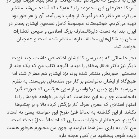
ایران به دلایلی که نمی‌دانم ادامه نیافت. و نشر بنیاد میراث ایران در
آمریکا دفترهای این مجموعه را یک‌به‌یک که آماده می‌شد منتشر
می‌کرد. هر دفتر که در آمریکا از چاپ درمی‌آمد، آن را هر طور بود
تهیه می‌کردم. خوشبختانه مجموعهٔ کاملِ تصحیحِ ایشان بعدتر در
ایران ابتدا به دست دایرة‌المعارف بزرگ اسلامی و سپس انتشارات
سخن به شکل‌های مختلف بارها منتشر شده‌ است و همچنان
خواهد شد.
بجز جلساتی که به بررسیِ کتابشان اختصاص داشت، چند نوبت
دیگر نیز دکتر خالقی‌مطلق را دیدم. اگرچه کتاب من که یک جلد از
نخستین صورتش منتشر شده بود، نزد ایشان هم مطرح شد، اما
هیچ‌گاه از ایشان نخواستم بر کار من مقدمه‌ای بنویسند. به نظرم
می‌رسید طرح چنین درخواستی از سوی هرکسی که صورت گیرد
نابجاست، چون به این معناست که فرد می‌خواهد خودش را با
اعتبار استادی که عمری صرف کار بزرگش کرده بالا و بر چشم‌ها
بکشد. از این گذشته به لحاظ فنیْ طرحِ این خواسته یعنی به استاد
بگوییم، صرف‌نظر از جزئیات بسیاری که احتمالاً محلّ بحث است،
من الان به یاری سبز شما نیازمندم، چون من مجبورم هرطور هست
دیده شوم، ببخشید من کمی عجله دارم.