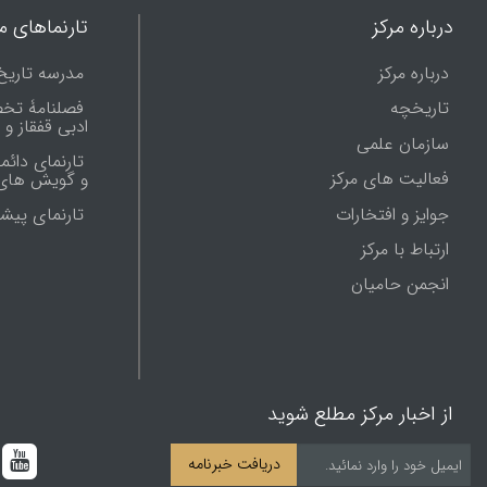
درباره مرکز
تارنماهای ما
درباره مرکز
مدرسه تاریخ
تاریخچه
فصلنامۀ تخ
ادبی قفقاز و
سازمان علمی
تارنمای دائم
فعالیت های مرکز
و گویش های 
جوایز و افتخارات
تارنماى پيش
ارتباط با مرکز
انجمن حامیان
از اخبار مرکز مطلع شوید
دریافت خبرنامه