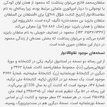
سلطان‌محمد فاتح می‌توان پنداشت که محمود از همان اوان کودکی
يا نوجوانی با دربار امپراتوری عثمانی مرتبط بوده، زیرا رساله‌ای به نام
مقاصدالادوار (تاريخ کتابت شوّال ۹۰۸ق) برای «السلطان بن السلطان
سلطان بایزید بن محمدخان» تأليف کرده است. دانش‌پژوه اين
سلطان را همان بايزيد دوم (حک ۸۸۶-۹۱۸ ق) معرفی می‌کند
(۲۵۳۶/۱۳۳۶: ۱۴۳). محمود در تصانيف خويش به نام سلطان بايزيد
اشاره می‌کند و می‌توان پنداشت که بخش عمده‌ای از زندگی محمود
در دربار اين سلطان سپری شده است.
نسخه‌های موجود نقاوة‌الادوار
از اين رساله دو نسخه در استانبول ترکيه، یکی در کتابخانه و موزۀ
توپقاپی‌سرایی (ت)، مجموعۀ سلطان‌احمد ثالث، شمارۀ ۳۴۶۲ و
دیگری در کتابخانۀ نورعثمانيه (ن)، کتابخانۀ سليمانيه، شمارۀ ۳۶۴۶
موجود است. يک نسخه نیز در آنکارای ترکيه، کتابخانۀ ملی ترکيه،
شمارۀ ۱۴۷، موجود است که کتابت آن به سال 1336ق برمی‌گردد.
اين رساله در ۵۰ برگ تنظيم شده، ابعاد آن ۲۰۵×۲۴۵ و ابعاد متن
۱۴۵×۱۹۵ است. در هر صفحه ۲۲ سطر موجود و کتابت آن بر اساس
نسخۀ نورعثمانيه است. نسخۀ ديگری هم در سنت‌پترزبورگ روسيه،