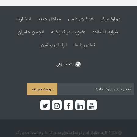
دربارۀ مرکز
همکاری علمی
مداخل جدید
انتشارات
شرایط استفاده
عضویت در کتابخانه
انجمن حامیان
تماس با ما
تارنمای پیشین
انتخاب زبان
دریافت خبرنامه
© 1405 کلیه حقوق این تارنما متعلق به مرکز دایره المعارف بزرگ