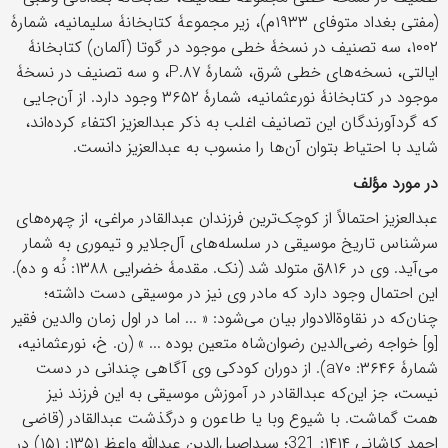
(مفتی بغداد متوفای ۱۹۳۳م)، زیر مجموعۀ کتابخانۀ سلیمانیه، شمارۀ
۱۰۰۲، سه تصنیف در نسخۀ خطی موجود در گوتا (آلمان) کتابخانۀ
ایالتی، نسخه‌های خطی شرق، شمارۀ P.۸۷، و سه تصنیف در نسخۀ
موجود در کتابخانۀ نورعثمانيه، شمارۀ ۳۶۵۲ وجود دارد. از آن‌جايی
که گردآورندگان اين تصانيف اغلب به ذکر عبدالعزيز اکتفاء کرده‌اند،
شايد با احتياط بتوان آن‌ها را منسوب به عبدالعزيز دانست.
در مورد مؤلف
عبدالعزيز احتمالاً از کوچک‌ترين فرزندان عبدالقادر مراغی، از چهره‌های
سرشناس تاريخ موسيقی در سلسله‌های آل‌جلاير و تيموری به شمار
می‌آيد. وی در ۸۱۶ق متولد شد (نک. مقدمۀ خضرايی ۱۳۸۸: نُه و ده).
اين احتمال وجود دارد که مادر وی نيز در موسيقی دست داشته؛
چنان‌که در نقاوة‌الادوار بيان می‌شود: « ... اما در اول زمان والدين فقير
[و] خواجه رضی‌الدين رضوان‌شاه متعين بوده ... » (ن. خ، نورعثمانیه،
شمارۀ ۳۶۴۶: a۷۰). از دوران کودکی وی آگاهی چندانی در دست
نيست، جز اين‌که عبدالقادر در آموزش موسيقی به اين فرزند نيز
همت گماشت. با شيوع وبا يا طاعون و درگذشت عبدالقادر (قاضی
احمد کاشانی ۱۴۱۴: 321؛ سيداصيل‌الدين عبدالله واعظ ۱۳۵۱: ۱۵۱) در