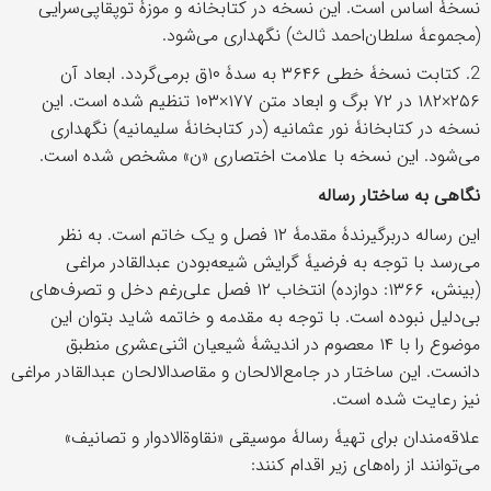
نسخۀ اساس است. این نسخه در کتابخانه و موزۀ توپقاپی‌سرایی
(مجموعۀ سلطان‌احمد ثالث) نگهداری می‌شود.
2. کتابت نسخۀ خطی ۳۶۴۶ به سدۀ ۱۰ق برمی‌گردد. ابعاد آن
۲۵۶×۱۸۲ در ۷۲ برگ و ابعاد متن ۱۷۷×۱۰۳ تنظيم شده است. این
نسخه در کتابخانۀ نور عثمانیه (در کتابخانۀ سلیمانیه) نگهداری
می‌شود. این نسخه با علامت اختصاری «ن» مشخص شده است.
نگاهی به ساختار رساله
این رساله دربرگیرندۀ مقدمۀ ۱۲ فصل و یک خاتم است. به نظر
می‌رسد با توجه به فرضیۀ گرایش شیعه‌بودن عبدالقادر مراغی
(بینش، ۱۳۶۶: دوازده) انتخاب ۱۲ فصل علی‌رغم دخل و تصرف‌های
بی‌دلیل نبوده است. با توجه به مقدمه و خاتمه شاید بتوان این
موضوع را با ۱۴ معصوم در اندیشۀ شیعیان اثنی‌عشری منطبق
دانست. این ساختار در جامع‌الالحان و مقاصدالالحان عبدالقادر مراغی
نیز رعایت شده است.
علاقه‌مندان برای تهیۀ رسالۀ موسيقی «نقاوةالادوار و تصانيف»
می‌توانند از راه‌های زیر اقدام کنند: