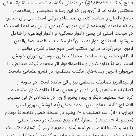
فاتح (حکـ‌ : ۸۵۵-۸۸۶ق) در عثمانی نگاشته شده است. نقاوة معانی
مختلفی دارد؛ اما از آن‌جايی که اين رساله تلخيصی از رساله‌های
جامع‌الالحان و مقاصدالالحان عبدالقادر مراغی است، می‌توان حدس
زد که مقصود نويسنده از اين عنوان، گزيده‌ای از اين رساله‌ها است که
دو مبحث اصلی آن يعنی «ادوار نغمگی» و «ادوار ايقاعی» را شامل
می‌شود. اصطلاح ادوار به بنيان‌گذار مکتب منتظميه، صفی‌الدين
ارموی برمی‌گردد. در اين مکتب اصل مهمِ نظامِ فکری مؤلفين،
انتظام‌بخشيدن به مباحث مختلف نظری موسيقی دوران خويش
است. رسالۀ نقاوة‌الادوار و مقاصدالادوار اثر محمود فرزند عبدالعزيز را
می‌توان آخرين رساله‌های مکتب منتظميه در قلمرو عثمانی دانست.
از عبدالعزيز تصانيف مختلفی نيز باقی مانده است. دو نمونه از
تصانيف عبدالعزيز را می‌توان در همين رسالۀ نقاوة‌الادوار مشاهده
کرد. سه تصنيف ديگر و چهار پِشرو از وی در نزهة‌الارواح فی تطريب
الاشباح تألیف یعقوب بن محمد حنفی (به کوشش بهروز امینی،
تهران، ۱۴۰۱)، سه تصنيف و ۲۰ پشرو در نسخۀ خطی کتابخانۀ بودلن
(مجموعۀ Ouzeley)، شمارۀ ۱۲۸، پنج تصنیف در نسخۀ خطی
پاریس، کتابخانۀ ملی فرانسه (متون قدیم فارسی)، شمارۀ ۲۶۰، یک
تصنیف در نسخۀ خطی مجموعۀ تصانیف، کتابخانۀ بغدادلی وهبی