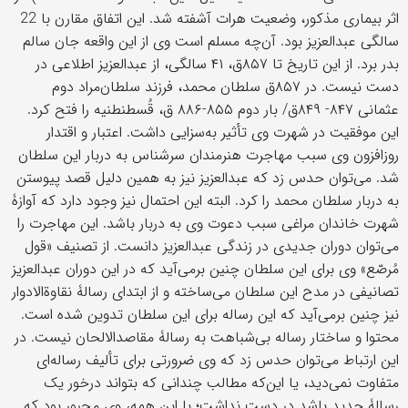
اثر بيماری مذکور، وضعيت هرات آشفته شد. اين اتفاق مقارن با 22
سالگی عبدالعزيز بود. آن‌چه مسلم است وی از اين واقعه جان سالم
بدر برد. از اين تاريخ تا ۸۵۷ق، ۴۱ سالگی، از عبدالعزيز اطلاعی در
دست نيست. در ۸۵۷ق سلطان محمد، فرزند سلطان‌مراد دوم
عثمانی ۸۴۷- ۸۴۹ق/ بار دوم ۸۵۵-۸۸۶ ق، قُسطنطنيه را فتح کرد.
اين موفقیت در شهرت وی تأثیر به‌سزايی داشت. اعتبار و اقتدار
روزافزون وی سبب مهاجرت هنرمندان سرشناس به دربار اين سلطان
شد. می‌توان حدس زد که عبدالعزيز نيز به همين دليل قصد پيوستن
به دربار سلطان محمد را کرد. البته اين احتمال نيز وجود دارد که آوازۀ
شهرت خاندان مراغی سبب دعوت وی به دربار باشد. اين مهاجرت را
می‌توان دوران جديدی در زندگی عبدالعزيز دانست. از تصنيف «قول
مُرصّع» وی برای اين سلطان چنين برمی‌آيد که در اين دوران عبدالعزيز
تصانيفی در مدح اين سلطان می‌ساخته و از ابتدای رسالۀ نقاوة‌الادوار
نيز چنين برمی‌آيد که اين رساله برای اين سلطان تدوين شده است.
محتوا و ساختار رساله بی‌شباهت به رسالۀ مقاصدالالحان نيست. در
اين ارتباط می‌توان حدس زد که وی ضرورتی برای تأليف رساله‌ای
متفاوت نمی‌ديد، يا اين‌که مطالب چندانی که بتواند درخور يک
رسالۀ جديد باشد در دست نداشت؛ با اين همه، وی مجبور بود که