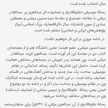
سال انتخاب شده است.
رسالۀ موسيقی «نقاوةالادوار و تصانيف» اثر عبدالعزيز بن عبدالقادر
مراغی با مقابله، تصحيح و مقدمۀ سیدحسین ميثمی و مصطفی
عبادی از سوی انتشارات مرکز دائرة‌المعارف بزرگ اسلامی (مرکز
پژوهش‌های ایرانی و اسلامی) منتشر ‌شده است.
در ادامه مروری بر این اثر خواهیم داشت:
سیدحسین میثمی، عضو هیئت علمی دانشگاه هنر و از مصححان
کتاب نیز در مقدمۀ این اثر آورده است: عبدالعزيز فرزند عبدالقادر
مراغی است. وی همانند پدر خويش در عرصه‌های مختلفی فعاليت
کرده است. حاصل اين تلاش‌ها تأليف رساله، ابداعاتی در نظام
موسيقی، ساخت يک ساز جديد و ساختن آهنگ‌هايی در اقسام
تصانيف زمانه است. در اين کتاب ابتدا شرح‌حال نويسنده، ابتکارات
وی در نظام موسيقی و ساخت ساز ذکر و در ادامه به دو موضوع
اصلی يعنی رسالۀ نقاوة‌الادوار و سپس بخشی از تصانيف ثبت‌شدۀ
وی در رساله‌های مختلف پرداخته می‌شود.
رسالۀ نقاوة‌الادوار از آن عبدالعزیز مراغی (د ۸۳۷ق) برای سلطان‌محمد