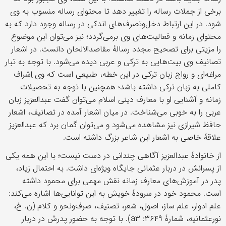
برخی از جملات رساله را تغيير دهد تا محتوای رساله منسوب به وی
شود. در اين ارتباط دخل‌وتصرف‌های اندکی در رساله وجود دارد که به
محتوای زمانه و فعاليت‌های وی برمی‌گردد؛ نیز می‌توان اين موضوع
را مزيتی برای تصحيح مجدد رسالۀ مقاصدالالحان دانست. در اشعار
تصانيف وی بيت‌هايی به ترکی و عربی ديده می‌شود. با توجه به تبار
مراغه‌ای و رواج زبان ترکی در اين خطه، طبيعی است که وی اِشراف
کاملی به زبان ترکی داشته باشد؛ همچنين با توجه به تحصيلات
زمانه و آشنايی او با معارف دينی اسلام می‌توان گفت عبدالعزيز زبان
عربی را به خوبی می‌شناخت. در ميان اشعار آمده در تصانيف، اشعار
حافظ شیرازی نيز مشاهده می‌شود و می‌توان گمان برد که عبدالعزيز
علاقۀ خاصی به اشعار اين شاعر بزرگ داشته است.
از خانوادۀ عبدالعزيز آگاهی چندانی در دست نيست؛ با اين همه يکی
از پسرانش در دربار عثمانی جايگاه ويژه‌ای داشت. به احتمال زياد،
پدر در آموزش‌های معارف زمانه نقش مهمی برای محمود داشته
است. محمود خود در سرودۀ خويش به اين توانايی‌ها اشاره می‌کند:
علم ادوار، علم ساز، اصول، شعر، تصنیف، صرف‌ونحو و کلام (ن. خ،
نورعثمانیه، شمارۀ ۳۶۴۹: a۳). با توجه به حضور پدرش در دربار