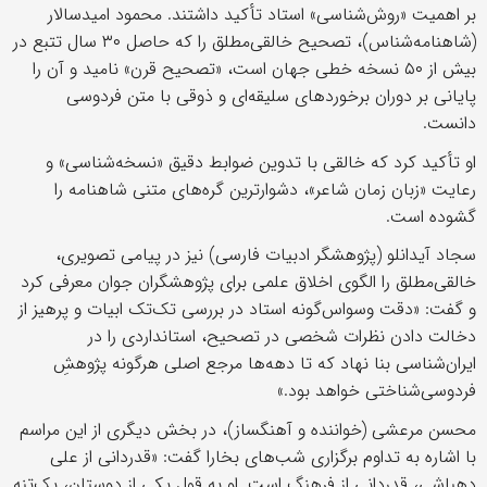
بر اهمیت «روش‌شناسی» استاد تأکید داشتند. محمود امیدسالار
(شاهنامه‌شناس)، تصحیح خالقی‌مطلق را که حاصل ۳۰ سال تتبع در
بیش از ۵۰ نسخه خطی جهان است، «تصحیح قرن» نامید و آن را
پایانی بر دوران برخوردهای سلیقه‌ای و ذوقی با متن فردوسی
دانست.
او تأکید کرد که خالقی با تدوین ضوابط دقیق «نسخه‌شناسی» و
رعایت «زبان زمان شاعر»، دشوارترین گره‌های متنی شاهنامه را
گشوده است.
سجاد آیدانلو (پژوهشگر ادبیات فارسی) نیز در پیامی تصویری،
خالقی‌مطلق را الگوی اخلاق علمی برای پژوهشگران جوان معرفی کرد
و گفت: «دقت وسواس‌گونه‌ استاد در بررسی تک‌تک ابیات و پرهیز از
دخالت دادن نظرات شخصی در تصحیح، استانداردی را در
ایران‌شناسی بنا نهاد که تا دهه‌ها مرجع اصلی هرگونه پژوهشِ
فردوسی‌شناختی خواهد بود.»
محسن مرعشی (خواننده و آهنگساز)، در بخش دیگری از این مراسم
با اشاره به تداوم برگزاری شب‌های بخارا گفت: «قدردانی از علی
دهباشی، قدردانی از فرهنگ است. او به قول یکی از دوستان، یک‌تنه