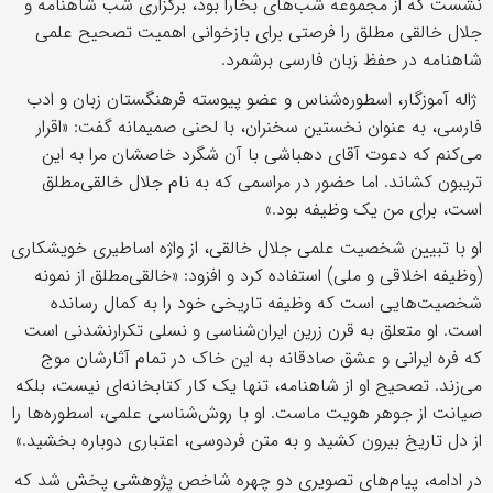
نشست که از مجموعه شب‌های بخارا بود، برگزاری شب شاهنامه و
جلال خالقی مطلق را فرصتی برای بازخوانی اهمیت تصحیح علمی
شاهنامه در حفظ زبان فارسی برشمرد.
ژاله آموزگار، اسطوره‌شناس و عضو پیوسته فرهنگستان زبان و ادب
فارسی، به عنوان نخستین سخنران، با لحنی صمیمانه گفت: «اقرار
می‌کنم که دعوت آقای دهباشی با آن شگرد خاصشان مرا به این
تریبون کشاند. اما حضور در مراسمی که به نام جلال خالقی‌مطلق
است، برای من یک وظیفه بود.»
او با تبیین شخصیت علمی جلال خالقی، از واژه اساطیری خویشکاری
(وظیفه اخلاقی و ملی) استفاده کرد و افزود: «خالقی‌مطلق از نمونه
شخصیت‌هایی است که وظیفه تاریخی خود را به کمال رسانده
است. او متعلق به قرن زرین ایران‌شناسی و نسلی تکرارنشدنی است
که فره ایرانی و عشق صادقانه به این خاک در تمام آثارشان موج
می‌زند. تصحیح او از شاهنامه، تنها یک کار کتابخانه‌ای نیست، بلکه
صیانت از جوهر هویت ماست. او با روش‌شناسی علمی، اسطوره‌ها را
از دل تاریخ بیرون کشید و به متن فردوسی، اعتباری دوباره بخشید.»
در ادامه، پیام‌های تصویری دو چهره شاخص پژوهشی پخش شد که