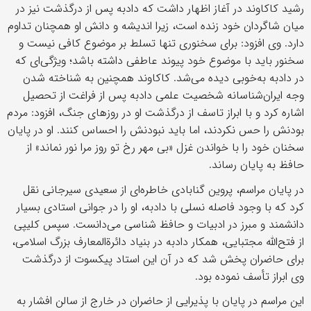
رشید کاکاوند در آغاز اظهار داشت که دادبه پس از درگذشت نیز در
میان شاگردان خود زنده است، زیرا اندیشه و دانش او همچنان تداوم
دارد. وی افزود: برای سخنوری تنها تسلط بر موضوع کافی نیست و
سخنور باید با موضوع خود پیوند عاطفی داشته باشد؛ ویژگی‌ای که
در دادبه به‌خوبی دیده می‌شد. کاکاوند همچنین به شناخته شدن
وجه ایران‌شناسانه شخصیت علمی دادبه پس از فراغت از تحصیل
اشاره کرد و با ابراز تاسف از درگذشت او در روزهای جنگ، افزود: مردم
بودنش را حس نکردند، اما باید نبودنش را احساس کنند. او در پایان
سخنان خود را با خواندن غزل «بی مهر رخ تو روز مرا نور نماند» از
حافظ به پایان رساند.
در پایان مراسم، پروین گنابادی خاطره‌ای از سعیدی سیرجانی نقل
کرد که با وجود فاصله نسلی با دادبه، او را در جوانی استادی بسیار
دانشمند و مبرز در ادبیات و حافظ شناسی می‌دانست. سپس کلیپی
از فتح‌الله مجتبایی، همکار دادبه در بنیاد دائرةالمعارف بزرگ اسلامی،
برای حاضران پخش شد که در آن این استاد پیکسوت از درگذشت
وی ابراز تأسف نموده بود.
این مراسم در پایان با پذیرایی از حاضران در خارج از سالن افشار به