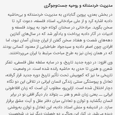
مدیریت خردمندانه و روحیه جست‌وجوگری
در بخش بعدی، پروین گنابادی به مدیریت خردمندانه و بی‌حاشیه
دادبه اشاره کرد و از علی مرادخانی، استاد فلسفه، دعوت کرد تا
سخن بگوید. مرادخانی در سخنان کوتاه خود به پیوند فلسفه و
ادبیات در آثار دادبه پرداخت و یادآور شد که در سال‌های آغازین
دهه‌های شصت و هفتاد سخن گفتن از ایران چندان آسان نبود، اما
افرادی چون اصغر دادبه و سیدجواد طباطبایی از معدود کسانی بودند
که در همان زمان نیز به طرح مباحث مرتبط با ایران می‌پرداختند.
وی افزود: در دوره جدید تاریخ، و در سایه سلطه عقل فلسفی، تفکر
شعری و هنری تا حدی به حاشیه رانده شده است. در وضعیت
تاریخی ما نیز که کم‌وبیش تحت تأثیر تاریخ دوره جدید قرار گرفته،
تعادل و پیوستگی سنتی زندگی انسان ایرانی در تلاقی این دو نگاه
دچار اختلال شده است. ازاین‌رو، مطلوب آن است که زبان افلاطونی
ایرانی ــ یعنی زبان شعر و هنر ــ بتواند بار دیگر افقی نو در برابر
انسان بگشاید و توازن و تعادلی میان دفتر عقل و آیت عشق برقرار
سازد. در اندیشه و منش استاد دادبه، این تعادل و توازن به‌روشنی
دیده می‌شد. در کنار این ویژگی، دو خصلت دیگر نیز در شخصیت