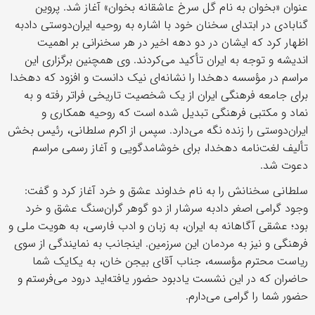
عنوان «بخوان به نام گل سرخ عاشقانه بخوان» آغاز شد. پروین
گنابادی در ابتدای سخنان خود با اشاره به روحیه ایران‌دوستی دادبه
اظهار کرد که ایشان در دو دهه اخیر در هر سخنرانی بر اهمیت
اندیشه و توجه به ایران تأکید می‌کردند. وی همچنین برگزاری این
مراسم در مؤسسه دهخدا را نشانه‌ای نیک دانست و افزود که دهخدا
برای جامعه فرهنگی ایران از یک شخصیت تاریخی فراتر رفته و به
نماد و مکتبی فرهنگی تبدیل شده است که روحیه همکاری و
ایران‌دوستی را زنده نگه می‌دارد. سپس از اکرم سلطانی، رئیس بخش
تألیف لغت‌نامه دهخدا، برای خوشامدگویی و آغاز رسمی مراسم
دعوت شد.
سلطانی سخنانش را به نام خداوند عشق و خرد آغاز کرد و گفت:
وجود گرامی اصغر دادبه سرشار از دو گوهر گران‌سنگ عشق و خرد
بود؛ عشقی آگاهانه به ایران، به زبان و ادب فارسی، به هویت ملی و
فرهنگی و نیز به مردمان این سرزمین. اینجانب به نمایندگی از سوی
ریاست محترم مؤسسه، جناب آقای بیجن خان، به یکایک شما
حاضران که در این نشست یادبود حضور یافته‌اید درود می‌فرستم و
حضور شما را گرامی می‌دارم.