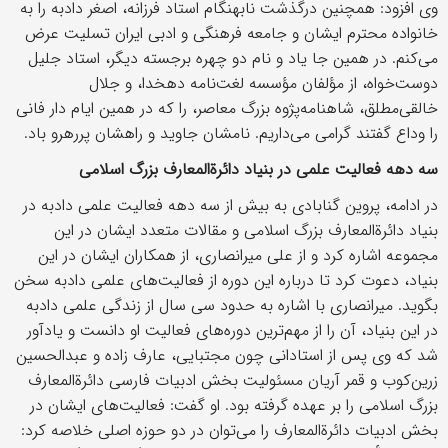
وی افزود: همچنین درگذشت نابهنگام استاد فرزانه، اصغر دادبه را به
خانواده محترم ایشان و جامعه فرهنگی و ادبی ایران تسلیت عرض
می‌کنم. در همین جا یاد و نام دو چهره برجسته دیگر، استاد جلیل
دوست‌خواه، از مؤلفان مؤسسه لغت‌نامه دهخدا، و جلال
خالقی‌مطلق، شاهنامه‌پژوه بزرگ معاصر، را که در همین ایام دار فانی
را وداع گفتند گرامی می‌داریم. نامشان جاوید و راهشان پررهرو باد.
سه دهه فعالیت علمی در بنیاد دائرةالمعارف بزرگ اسلامی
در ادامه، پروین گنابادی به بیش از سه دهه فعالیت علمی دادبه در
بنیاد دائرةالمعارف بزرگ اسلامی و مقالات متعدد ایشان در این
مجموعه اشاره کرد و از علی میرانصاری، از همکاران ایشان در این
بنیاد، دعوت کرد تا درباره این دوره از فعالیت‌های علمی دادبه سخن
بگوید. میرانصاری با اشاره به حدود سی سال از زندگی علمی دادبه
در این بنیاد، آن را از مهم‌ترین دوره‌های فعالیت او دانست و یادآور
شد که وی پس از استادانی چون مجتبایی، عارف زاده و عبدالحسین
زرین‌کوب و قمر آریان مسئولیت بخش ادبیات فارسی دائرةالمعارف
بزرگ اسلامی را بر عهده گرفته بود. او گفت: فعالیت‌های ایشان در
بخش ادبیات دائرةالمعارف را می‌توان در دو حوزه اصلی خلاصه کرد: