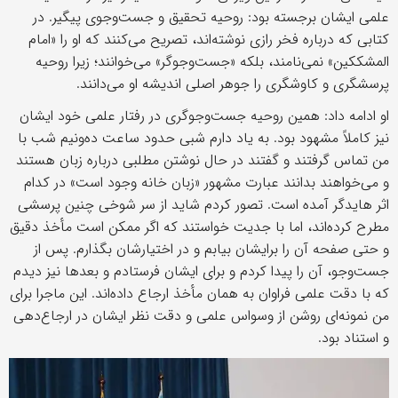
علمی ایشان برجسته بود: روحیه تحقیق و جست‌وجوی پیگیر. در
کتابی که درباره فخر رازی نوشته‌اند، تصریح می‌کنند که او را «امام
المشککین» نمی‌نامند، بلکه «جست‌وجوگر» می‌خوانند؛ زیرا روحیه
پرسشگری و کاوشگری را جوهر اصلی اندیشه او می‌دانند.
او ادامه داد: همین روحیه جست‌وجوگری در رفتار علمی خود ایشان
نیز کاملاً مشهود بود. به یاد دارم شبی حدود ساعت ده‌ونیم شب با
من تماس گرفتند و گفتند در حال نوشتن مطلبی درباره زبان هستند
و می‌خواهند بدانند عبارت مشهور «زبان خانه وجود است» در کدام
اثر هایدگر آمده است. تصور کردم شاید از سر شوخی چنین پرسشی
مطرح کرده‌اند، اما با جدیت خواستند که اگر ممکن است مأخذ دقیق
و حتی صفحه آن را برایشان بیابم و در اختیارشان بگذارم. پس از
جست‌وجو، آن را پیدا کردم و برای ایشان فرستادم و بعدها نیز دیدم
که با دقت علمی فراوان به همان مأخذ ارجاع داده‌اند. این ماجرا برای
من نمونه‌ای روشن از وسواس علمی و دقت نظر ایشان در ارجاع‌دهی
و استناد بود.