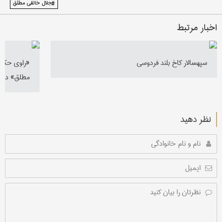
#جلال خالقی مطلق
اخبار مرتبط
سپهسالار کاخ بلند فردوسی
«راوی حکیم
مطلق» در م
نظر دهید