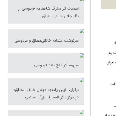
اهمیت اثر سترگ شاهنامه فردوسی از
نظر جلال خالقی مطلق
سرنوشت مشابه خالقی‌مطلق و فردوسی
 داد.
ریخ قدیم
گ ایران
سپهسالار کاخ بلند فردوسی
نامه
برگزاری آیین یادبود «جلال خالقی مطلق»
در مرکز دائرة‌المعارف بزرگ اسلامی
،
عه برگزیده از مقاله‌های او با عنوان‌های «گل رنج‌های کهن» (۱۳۷۲) و «سخن‌های