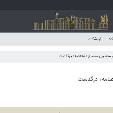
لات
فروشگاه
رجسته‌ترین مصحح «شاهنامه» درگذشت
نامه» درگذشت