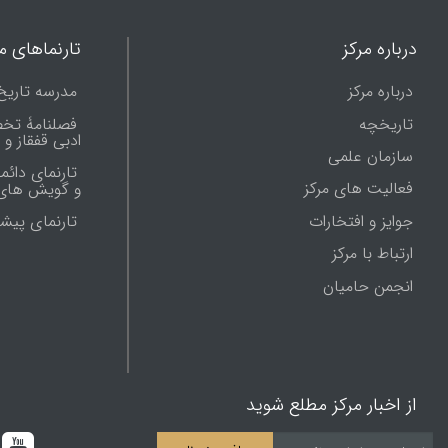
درباره مرکز
تارنماهای ما
درباره مرکز
مدرسه تاریخ
تاریخچه
فصلنامۀ تخ
ادبی قفقاز و
سازمان علمی
تارنمای دائم
فعالیت های مرکز
و گویش های 
جوایز و افتخارات
تارنماى پيش
ارتباط با مرکز
انجمن حامیان
از اخبار مرکز مطلع شوید