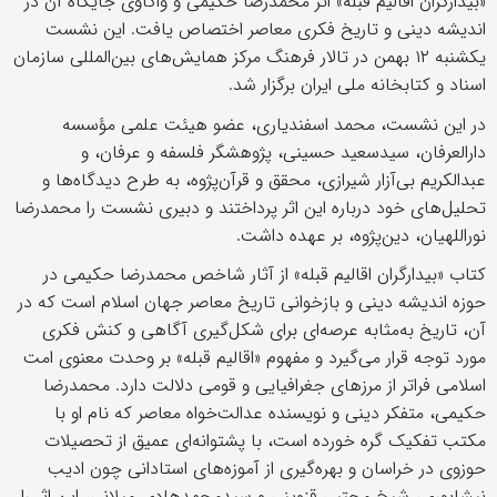
«بیدارگران اقالیم قبله» اثر محمدرضا حکیمی و واکاوی جایگاه آن در
اندیشه دینی و تاریخ فکری معاصر اختصاص یافت. این نشست
یکشنبه ۱۲ بهمن در تالار فرهنگ مرکز همایش‌های بین‌المللی سازمان
اسناد و کتابخانه ملی ایران برگزار شد.
در این نشست، محمد اسفندیاری، عضو هیئت علمی مؤسسه
دارالعرفان، سیدسعید حسینی، پژوهشگر فلسفه و عرفان، و
عبدالکریم بی‌آزار شیرازی، محقق و قرآن‌پژوه، به طرح دیدگاه‌ها و
تحلیل‌های خود درباره این اثر پرداختند و دبیری نشست را محمدرضا
نوراللهیان، دین‌پژوه، بر عهده داشت.
کتاب «بیدارگران اقالیم قبله» از آثار شاخص محمدرضا حکیمی در
حوزه اندیشه دینی و بازخوانی تاریخ معاصر جهان اسلام است که در
آن، تاریخ به‌مثابه عرصه‌ای برای شکل‌گیری آگاهی و کنش فکری
مورد توجه قرار می‌گیرد و مفهوم «اقالیم قبله» بر وحدت معنوی امت
اسلامی فراتر از مرزهای جغرافیایی و قومی دلالت دارد. محمدرضا
حکیمی، متفکر دینی و نویسنده عدالت‌خواه معاصر که نام او با
مکتب تفکیک گره خورده است، با پشتوانه‌ای عمیق از تحصیلات
حوزوی در خراسان و بهره‌گیری از آموزه‌های استادانی چون ادیب
نیشابوری، شیخ مجتبی قزوینی و سیدمحمدهادی میلانی، این اثر را