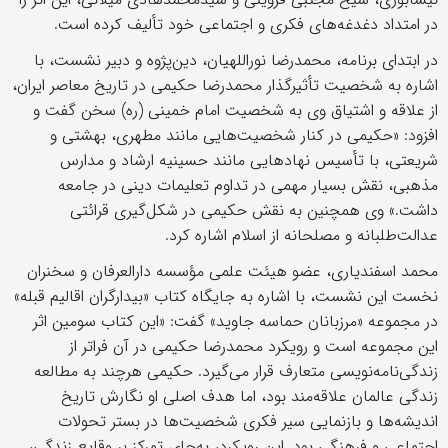
در امتداد دغدغه‌های فکری و اجتماعی خود تألیف کرده است.
در ابتدای برنامه، محمدرضا نوراللهیان، دین‌پژوه و دبیر نشست، با
اشاره به شخصیت تأثیرگذار محمدرضا حکیمی در تاریخ معاصر ایران،
از علاقه و اشتیاق وی به شخصیت امام خمینی (ره) سخن گفت و
افزود: «حکیمی در کنار شخصیت‌هایی مانند مطهری، بهشتی و
شریعتی، با تأسیس نهادهایی مانند حسینیه ارشاد و مدارس
مذهبی، نقش بسیار مهمی در تداوم تعلیمات دینی در جامعه
داشت.» وی همچنین به نقش حکیمی در شکل‌گیری قرائتی
عدالت‌طلبانه و مصلحانه از اسلام اشاره کرد.
محمد اسفندیاری، عضو هیئت علمی مؤسسه دارالعرفان و سخنران
نخست این نشست، با اشاره به جایگاه کتاب «بیدارگران اقالیم قبله»
در مجموعه «مرزبانان حماسه جاوید» گفت: «این کتاب سومین اثر
این مجموعه است و رویکرد محمدرضا حکیمی در آن فراتر از
زندگی‌نامه‌نویسی متعارف قرار می‌گیرد. حکیمی هرچند به مطالعه
زندگی عالمان علاقه‌مند بود، اما هدف اصلی او نگارش تاریخ
اندیشه‌ها و بازنمایی سیر فکری شخصیت‌ها در بستر تحولات
اجتماعی و فرهنگی بود. این رویکرد، به‌جای تمرکز بر وقایع زندگی،