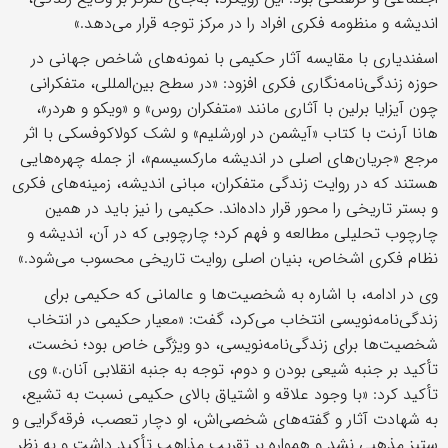
اندیشه و منظومه فکری افراد را در مرکز توجه قرار می‌دهد.»
اسفندیاری با مقایسه آثار حکیمی با نمونه‌های شاخص جهانی در
حوزه زندگی‌نامه‌نگاری فکری افزود: «در سطح بین‌المللی، متفکرانی
چون آیزایا برلین با آثاری مانند «متفکران روس» و «ویکو و هردر»،
هانا آرنت با کتاب «آیشمن در اورشلیم» و لشک کولاکوفسکی با اثر
مرجع «جریان‌های اصلی در اندیشه مارکسیسم»، از جمله چهره‌هایی
هستند که در روایت زندگی متفکران، مبانی اندیشه، زمینه‌های فکری
و بستر تاریخی را محور قرار داده‌اند. حکیمی را نیز باید در همین
چارچوب تحلیلی مطالعه و فهم کرد؛ چارچوبی که در آن، اندیشه و
نظام فکری اشخاص، بنیان اصلی روایت تاریخی محسوب می‌شود.»
وی در ادامه، با اشاره به شخصیت‌ها و عالمانی که حکیمی برای
زندگی‌نامه‌نویسی انتخاب می‌کرد، گفت: «معیار حکیمی در انتخاب
شخصیت‌ها برای زندگی‌نامه‌نویسی، دو ویژگی خاص بود؛ نخست،
تأکید بر جنبه شیعی بودن و دوم، توجه به جنبه انقلابی آنان.» وی
تأکید کرد: «با وجود علاقه و اشتیاق بالای حکیمی نسبت به تشیع،
به شهادت آثار و گفته‌های شخصی‌اش، او دچار تعصب، فرقه‌گرایی و
ستیز مذهبی نشد و همواره بر تقریب مذاهب تأکید داشت و به نظر