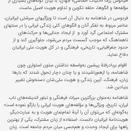
اقیانوس ژرف «ادبیات حماسی» جهان، با بیان گونه‌های بسیاری از
مؤلفه‌ها و الگوها، حلقه تکوین و تداوم هویت اصیل ماست.
فردوسی در شاهنامه به دنبال آن است تا ویژگی‎های سرشتی ایرانیان،
عناصر مربوط به تفکر آنان و الگوهای کلی زندگی ایرانی را در سنتهای
مشترک اجتماعی گرد آورد و از ایجاد جدایی‌ها و حرکت‌های
ناهماهنگ که موجب گسست مردم می‌شود، جلوگیری کند و از
حدود جغرافیایی، تاریخی، فرهنگی و در کل هویت ملی ایرانیان
دفاع نماید.
اقوام بربادرفتۀ پیشین به‌واسطه نداشتن ستون استواری چون
شاهنامه، یا ازهم‌پاشیدند و یا چنان دچار تحول شدند که بارها
زبان، فرهنگ، آیین زندگی و هویت ملی شان دستخوش تغییر
بنیادین شد.
شاهنامه به‌عنوان بزرگترین میراث فرهنگی و تبلور اندیشه‌های ناب
ایران، تاریخ، ویژگی‌ها و مؤلفه‌های هویت ایرانی را بازگو نموده است؛
به‌گونه‌ای که می‌توان آن را آینۀ تمام‌نمای هویت و به ‌عبارت‌دیگر،
هویت‌نامۀ ایرانیان دانست. استفاده از زبان مشترک، یکی از بهترین
راهها برای ایجاد وحدت و هم‌حسی میان مردم جامعه است. زبان