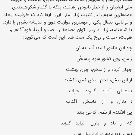
ملی ایرانیان را از خطر نابودی رهانید، بلکه با گفتار شکوهمندش
عمده‌ترین سهم را در تثبیت زبان ملی ایران ایفا کرد که ظرفیت ایجاد
و توانایی انتقال یکی از مهمترین مواریث ذوق و اندیشه بشری را دارد.
با شاهنامه، زبان فارسی توان مضاعفی یافت و آیینۀ خودآگاهی،
هویت، حیات و روح یک ملت شد. این است که می گوید:
چو این «نامور نامه» آمد به بُن
ز من، روی کشور شود پرسخُن
جهان کرده‌ام از سخن، چون بهشت
از این بیش، تخم سخن کس نکشت
بناهـای آبـاد گـردد خراب
ز باران و از تابـش آفتاب
پی افکندم از نظم، کاخی بلند
که از باد و باران نیابد گـزند
بسی رنج بردم در این سال سی