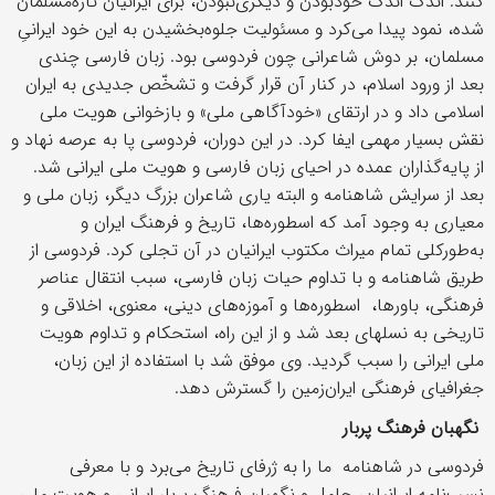
کنند. اندک اندک خودبودن و دیگری‌نبودن، برای ایرانیان تازه‌مسلمان
شده، نمود پیدا می‌کرد و مسئولیت جلوه‌بخشیدن به این خود ایرانیِ
مسلمان، بر دوش شاعرانی چون فردوسی بود. زبان فارسی چندی
بعد از ورود اسلام، در کنار آن قرار گرفت و تشخّص جدیدی به ایران
اسلامی داد و در ارتقای «خودآگاهی ملی» و بازخوانی هویت ملی
نقش بسیار مهمی ایفا کرد. در این دوران، فردوسی پا به عرصه نهاد و
از پایه‌گذاران عمده در احیای زبان فارسی و هویت ملی ایرانی شد.
بعد از سرایش شاهنامه و البته یاری شاعران بزرگ دیگر، زبان ملی و
معیاری به وجود ‌آمد که اسطوره‌ها، تاریخ و فرهنگ ایران و
به‌طورکلی تمام میراث مکتوب ایرانیان در آن تجلی کرد. فردوسی از
طریق شاهنامه و با تداوم حیات زبان فارسی، سبب انتقال عناصر
فرهنگی، باورها، اسطوره‌ها و آموزه‌های دینی، معنوی، اخلاقی و
تاریخی به نسلهای بعد شد و از این راه، استحکام و تداوم هویت
ملی ایرانی را سبب گردید. وی موفق شد با استفاده از این زبان،
جغرافیای فرهنگی ایران‌زمین را گسترش دهد.
نگهبان فرهنگ پربار
فردوسی در شاهنامه ما را به ژرفای تاریخ می‌برد و با معرفی
نسب‌نامه ایرانیان، حامل و نگهبان فرهنگ پربار ایرانی و هویت ملی