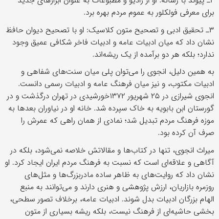
۲ـ پیوند با رسانه: او از رادیو و مطبوعات به عنوان ابزارهای جدید
برای معرفی فولکلور به عموم مردم بهره برد.
۳ـ تحقیق ادبی و تصحیح متون کلاسیک: او با تصحیح دیوان حافظ
نشان داد که میان ادبیات عامه و ادبیات فاخر شکافی عمیق وجود
ندارد؛ بلکه هر دو برآمده از یک ریشه‌اند.
به همین دلیل، انجوی را می‌توان پلی میان سنت‌های شفاهی و
ادبیات مکتوب، و نیز میان فرهنگ عامه و ادبیات رسمی دانست.
انجوی شیرازی در ۲۵ شهریور ۱۳۷۲خورشیدی در تهران درگذشت و در
گورستان ابن بابویه به خاک سپرده شد. خانه‌ او در نیاوران بعدها به
موزه‌ فرهنگ مردم تبدیل شد؛ نمادی از همان راهی که عمرش را
صرف آن کرده بود.
میراث انجوی، تنها در کتاب‌ها و مقالاتش خلاصه نمی‌شود، بلکه در
آگاهی و علاقه‌ای است که نسبت به فرهنگ مردم ایران ایجاد کرد. او
نشان داد که روایت‌های به ظاهر ساده‌ مادربزرگ‌ها و مثل‌های
روزمره‌ بازاریان، ارزش پژوهشی و هنری دارند و می‌توانند به منبع
الهام بزرگان ادبیات بدل شوند. ادبیات عامه، برخلاف تصور سطحی،
بخشی حاشیه‌ای از فرهنگ نیست، بلکه ریشه‌ بسیاری از متون