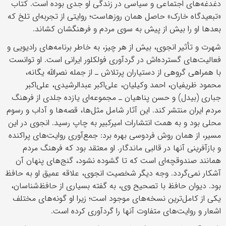
دغدغه‌های اجتماعی و سیاسی در زندگی او جدی بوده است. کتاب
«تبعیدگاه خارک» حاصل همان روزهاست؛ روایتی از تجربه‌ای تلخ که
بعدها او را بیش از پیش به سوی مردم و فرهنگشان کشاند.
شهرت و تأثیر انجوی، بیش از هر چیز، به خاطر برنامه‌های رادیویی و
فعالیت‌های گسترده‌اش در گردآوری فولکلور ایرانی است. او توانست
با همراهی گروهی از دستیاران پرتلاش ـ از جمله نصرالله یگانه،
محمود ظریفیان، احمد وکیلیان، علی‌اکبر عبدالرشیدی، علی‌اکبر
جباری (بیدل) و حسن پناهیان ـ مجموعه‌ای یازده جلدی از فرهنگ
مردم ایران منتشر کند. این آثار شامل مثل‌ها، قصه‌ها و آداب و رسوم
محلی بود و به همت انتشارات امیرکبیر به چاپ رسید. انجوی در این
مسیر، از همان روش فردوسی بهره برد: جمع‌آوری روایت‌های پراکنده
و بازآفرینی آنها در قالبی ماندگار. او معتقد بود که فرهنگ مردم
همانند صندوقچه‌ای است که تا گشوده نشود، گنج‌های پنهان آن
آشکار نمی‌گردد. وجه دیگر شخصیت انجوی، علاقه‌ عمیق او به حافظ
بود. دیوان حافظ با تصحیح وی، به گفته‌ بسیاری از حافظ‌شناسان،
یکی از کامل‌ترین نسخه‌های موجود است؛ زیرا او گونه‌های مختلف
اشعار و روایت‌های متفاوت آنها را گردآوری کرده است.