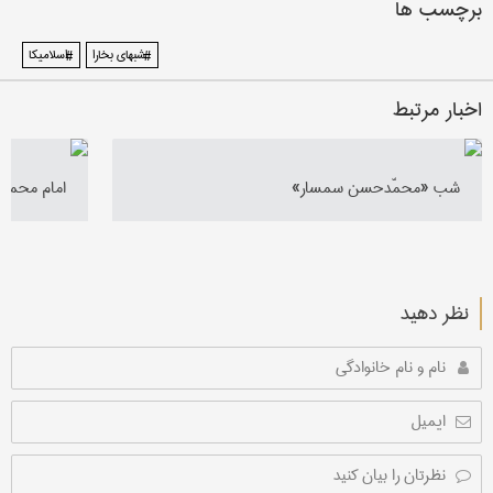
برچسب ها
#شبهای بخارا
#اسلامیکا
اخبار مرتبط
شب «محمّدحسن سمسار»
امام محمد غ
نظر دهید