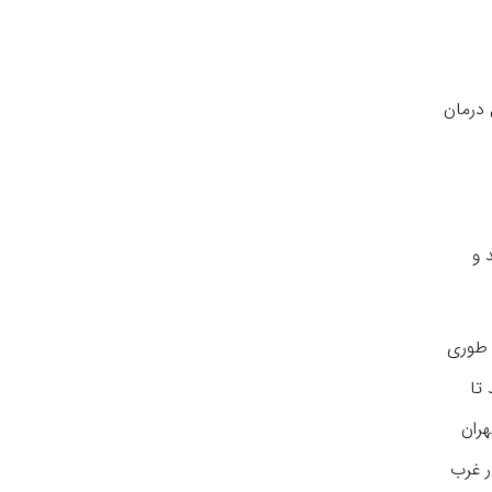
 درمان
 و
 طوری
تا
ران
ر غرب