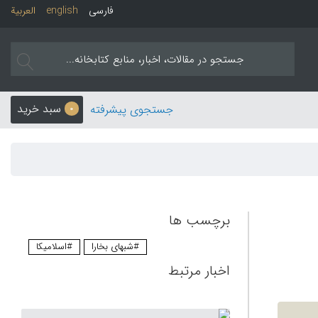
فارسی
english
العربیة
سبد خرید
جستجوی پیشرفته
0
برچسب ها
#شبهای بخارا
#اسلامیکا
اخبار مرتبط