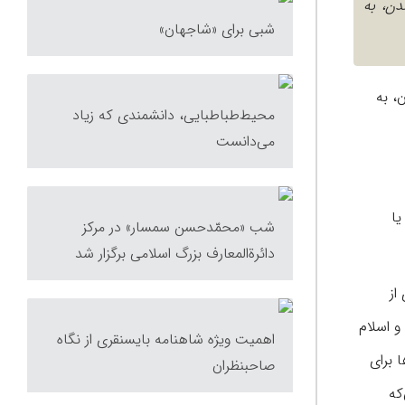
دن، به
شبی برای «شاجهان»
، به
محیط‌طباطبایی، دانشمندی که زیاد
می‌دانست
یا
شب «محمّدحسن سمسار» در مرکز
دائرة‌المعارف بزرگ اسلامی برگزار شد
از
و اسلام
اهمیت ویژه شاهنامه بایسنقری از نگاه
 برای
صاحبنظران
که