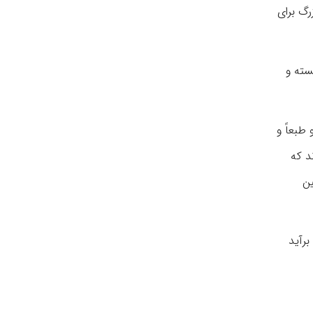
رگ برای
سته و
طبعاً و
د که
ین
برآید