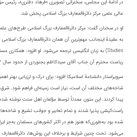
در ادامۀ این مجلس، سخنرانی تصویری «فرهاد دفتری»، رئیس مؤس
عالی علمی مرکز دائرة‌المعارف بزرگ اسلامی پخش شد.
او در سخنان گفت: مرکز دائرة‌المعارف بزرگ اسلامی طرح‌های علم
Studies) به زبان انگلیسی ترجمه می‌شود. او افزود: همکاری
ریاست محترم آن جناب آقای سیدکاظم بجنوردی از حدود سال ۲۰۰۳ میلادی تا اکنون بالغ بر بیست سال ادامه داشته است.
سرویراستار دانشنامۀ اسلامیکا افزود: برای درک و ارزیابی بهتر اه
شاخه‌های مختلف آن است، نیاز است زمینه‌ای فراهم شود. شرق‌ش
پیدا کردند. این متون عمدتاً توسط مؤلفان اهل سنت نوشته شده بو
راست‌کیشی پذیرا شدند و تمام تعابیر و جوانب تشیع و شاخه‌های
شده بود به‌طور‌ی‌‎که هنوز هم در اکثر کشورهای مسلما
می‌شود. تحت چنین شرایط و برخلاف این روش‌ها، دائرة‌المعارف بز