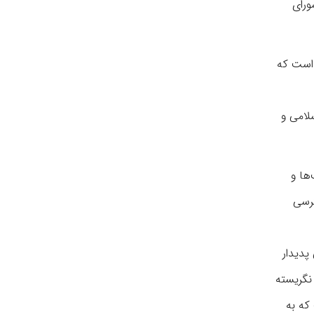
ورای
 است که
سلامی و
‌ها و
ترسی
پدیدار
ت نگریسته
که به