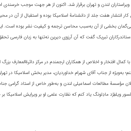
راستاران لندن و تهران برقرار شد. اکنون از هر جهت موجب خرسندی 
ار انتشار هفت ‌جلد از دانشنامۀ اسلامیکا بوده و استقبال از آن در مح
ه بی‌گمان بخشی از آن به‌سبب محاسن ترجمه و کیفیت نشر بوده است. ای
جلد هشتم اسلامیکا منتشر شده است، باید به گروه همکاران و دست‎اندرکاران تبریک گفت که آن آرزوی دیرین نه‌‌تنها به زبان فار
با کمال افتخار و اخلاص از همکاران ارجمندم در مرکز دائرةالمعارف بزرگ 
؛ به‌ویژه از جناب آقای شهرام خداوردیان، مدیر بخش اسلامیکا در تهران
لان مؤسسۀ مطالعات اسماعیلی لندن و به‌‌طور خاص از استاد گرامی جنا
ور ویلفِرْد مادِلونگ یاد کنم که نظارت علمی او بر ویرایش اسلامیکا بر