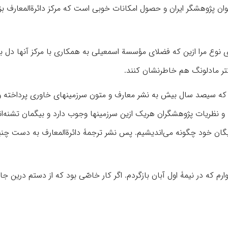
پژوهشگر ایران و حصول امکانات خوبی است که مرکز دائرة‌المعارف بز
ی نوع مرا ازین که فضلای مؤسسة اسمعیلی به همکاری با مرکز آنها دل ب
دکتر مادلونگ هم خاطرنشان کنند.
که سیصد سال بیش به نشر معارف و متون سرزمینهای خاوری پرداخته و 
 و نظریات پژوهشگران هریک ازین سرزمینها وجوب دارد و بیگمان تشنه‌ان
ایگان خود چگونه می‌اندیشیم. پس نشر ترجمۀ دائرةالمعارف به دست چن
م که در نیمۀ اول آبان بازگردم. اگر کار خاصّی بود که از دستم درین جا 