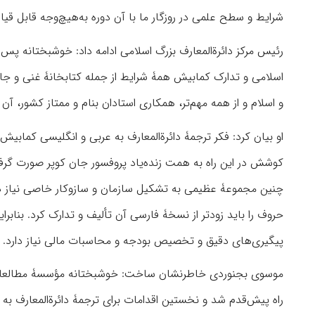
شرایط و سطح علمی در روزگار ما با آن دوره به‌‌هیچ‌‌وجه قابل ق
رئیس مرکز دائرة‌المعارف بزرگ اسلامی ادامه داد: خوشبختانه پس 
اسلامی و تدارک کمابیش همۀ شرایط از جمله کتابخانۀ غنی و جا
و اسلام و از همه مهم‌تر، همکاری استادان بنام و ممتاز کشور، آ
او بیان کرد: فکر ترجمۀ دائرة‌المعارف به عربی و انگلیسی کمابیش
چنین مجموعۀ عظیمی به تشکیل سازمان و سازوکار خاصی نیاز دارد. 
حروف را باید زودتر از نسخۀ فارسی آن تألیف و تدارک کرد. بنا‌‌بر
پیگیری‌های دقیق و تخصیص بودجه و محاسبات مالی نیاز دارد.
موسوی بجنوردی خاطرنشان ساخت: خوشبختانه مؤسسۀ مطالعات 