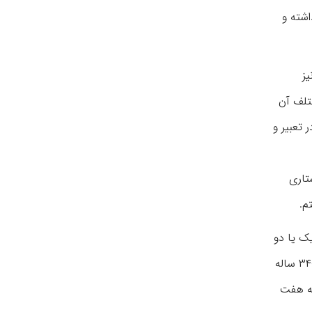
اشته و
یز
تلف آن
 تعبیر و
عنوان Encyclopaedia Islamica با سرویراستاری
عارف این است که اسلامیکا در ۱۶ جلد اصلی و یک یا دو
جلد تکمیلی به اتمام برسد که تابه‌حال هفت جلدِ آن را توسط انتشارات بریل (Brill) واقع در هلند، که مؤسسۀ انتشاراتی معتبر با سابقۀ ۳۴۰ ساله
سانده‌ایم. امید است که مجلدات باقی‌مانده را هم به همان شکل و شیوه‎ای که هفت