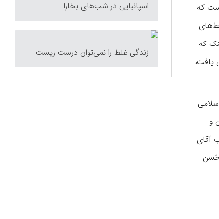
اسپانیایی در شب‌های بخارا
است که
یط‌های
نک که
زندگی غلط را نمی‌توان درست زیست
سی تحقق یافت،
اسلامی
 و
ب آقای
 حُسن