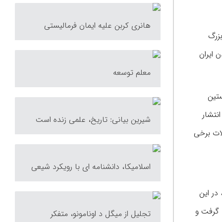
هانری کربن علیه ایمان فرمالیستی
بزرگ
 ایران
معلم توسعه
ستین
مه و انتشار
شیرین بیانی: تاریخ، علمی زنده است
لات برخی
اسلامیکا، دانشنامه ای با رویکرد شیعی
در این
پاکتچی صورت گرفت و
تجلیل از میگل د اونامونو، متفکر