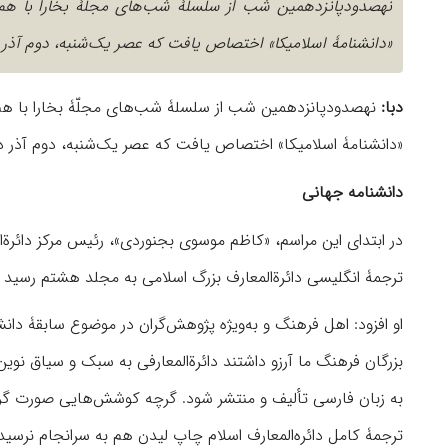
نهصدودپانزدهمین شب از سلسلۀ شب‌های مجلّۀ بخارا با هم‌ک
«دانشنامۀ اسلامیکا» اختصاص یافت که عصر یک‌شنبه، دوم آذر در ت
دبا:
نهصدودپانزدهمین شب از سلسلۀ شب‌های مجلّۀ بخارا با هم‌ک
«دانشنامۀ اسلامیکا» اختصاص یافت که عصر یک‌شنبه، دوم آذر در تال
دانشنامۀ جهانی
در ابتدای این مراسم، «کاظم موسوی بجنوردی»، رئیس مرکز دائرة‌ا
ترجمۀ انگلیسی دائرة‌المعارف بزرگ اسلامی به مجلد هشتم رسید و
او افزود: اهل فرهنگ و به‌‌ویژه پژوهش‌گران در موضوع سابقۀ دان
بزرگان فرهنگ ما آرزو داشتند دائرة‌المعارفی به سبک و سیاق نوی
به زبان فارسی تألیف و منتشر شود. گرچه کوشش‌هایی صورت گرف
ترجمۀ کامل دائره‌المعارف اسلام چاپ لیدن هم به سرانجام نرسید. 