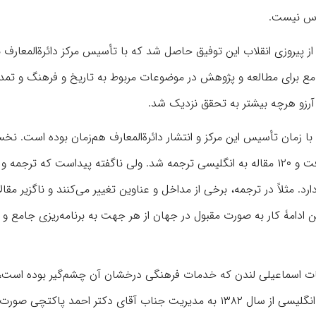
یاس نیست.
از پیروزی انقلاب این توفیق حاصل شد که با تأسیس مرکز دائرة‌المعارف 
مع برای مطالعه و پژوهش در موضوعات مربوط به تاریخ و فرهنگ و تمدن
ن آرزو هرچه بیشتر به تحقق نزدیک شد.
 با زمان تأسیس این مرکز و انتشار دائرة‌المعارف هم‌زمان بوده است. نخ
کوشش در این راه به همت زنده‌یاد پروفسور جان کوپر صورت گرفت و ۱۲۰ مقاله به انگلیسی ترجمه شد. ولی ناگفته پیداست که ترج
مثلاً در ترجمه، برخی از مداخل و عناوین تغییر می‌کنند و ناگزیر مقا
این ادامۀ کار به‌ صورت مقبول در جهان از هر جهت به برنامه‌ریزی جامع و
اسماعیلی لندن که خدمات فرهنگی درخشان آن چشم‌گیر بوده است، 
راه پیش‌قدم شد و نخستین اقدامات برای ترجمۀ دائرةالمعارف به انگلیسی از سال ۱۳۸۲ به مدیریت جناب آقای دکتر احمد 