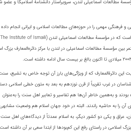
سۀ مطالعات اسماعیلی لندن، سرویراستار دانشنامۀ اسلامیکا و عضو ش
ی و فرهنگی مهمی را در حوزه‌های مطالعات اسلامی و ایرانی انجام داده
به عقیدۀ اینجانب مهم‌ترینِ آن همان دائرة‌المعارف بزرگ اسلامی است که در مؤسسۀ مطالعات اسماعیلی لندن (The Institute of Ismaili
 مستمر بین مؤسسۀ مطالعات اسماعیلی در لندن با مرکز دائره‌المعارف بزرگ ا
میت این دائرة‌المعارف که از ويژگی‌های بارز آن توجه خاص به تشیع، سنت
ناسان در غرب تقریباً از قرن نوزدهم به بعد به متون خطی اسلامی دس
دند و به‌همین ‌خاطر آن‌ها هم تفاسیر و تعابیر اهل سنت را به‌عنوان
 آن را به حاشیه راندند. البته در خود جهان اسلام هم وضعیت مشابهی 
ن به‌جز ایران، عراق و یکی دو کشور دیگر، به اسلام عمدتاً از دیدگاه‌های اهل سن
رگ اسلامی در راستای رفع این کم‌بودها از ابتدا سعی بر آن داشته است 