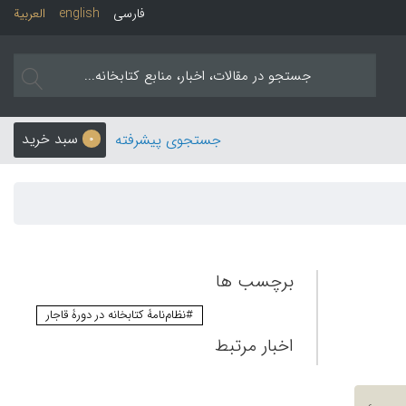
فارسی
english
العربیة
سبد خرید
جستجوی پیشرفته
0
برچسب ها
#نظام‌نامۀ کتابخانه در دورۀ قاجار
اخبار مرتبط