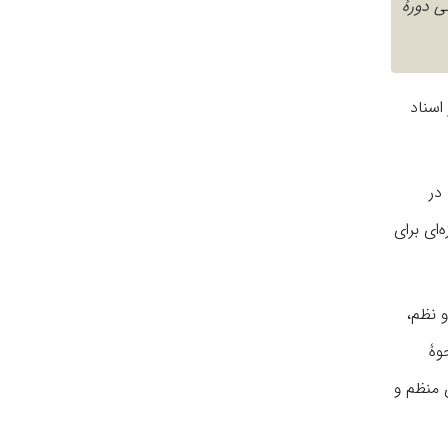
ی دورۀ
اسناد
وقاف در
ای برای
 نظم،
وۀ
 منظم و