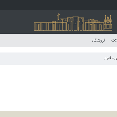
لات
فروشگاه
ورۀ قاجار