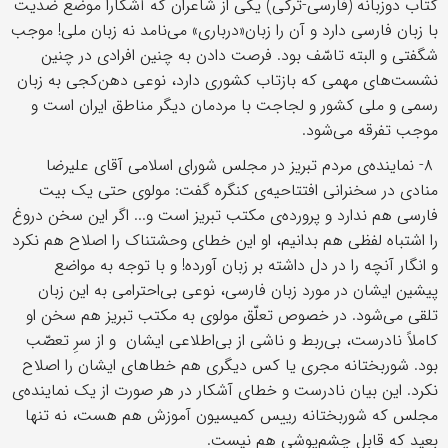
کتاب دوزبانه (فارسی-ترکی) یکی از شاعران که آشکارا موضع ضدیت
با زبان فارسی دارد و آن را زبان«درباری» می‌نامد نه زبان ملی! موجب
شگفتی و البته تاسّف بود. فرصت دادن به چنین افرادی در چنین
نشست‌های مهمی که بازتاب کشوری دارد، نوعی دهن‌کجی به زبان
رسمی و ملی کشور و لجاجت با مردمان دیگر مناطق ایران است و
موجب تفرقه می‌شود.
۸- نماینده‌ی مردم تبریز در مجلس شورای اسلامی آقای علیرضا
منادی در سخنرانی افتتاحیه‌ی کنگره گفت: مولوی حتی یک بیت
فارسی هم ندارد و پرورده‌ی مکتب تبریز است و... اگر این سخن دروغ
را اشتباه لفظی هم بدانیم، او این خطای وحشتناک را اصلاح هم نکرد
و انگار آنچه را در دل داشته بر زبان آورده! و با توجه به مواضع
پیشین ایشان در مورد زبان فارسی، نوعی بی‌احترامی به این زبان
تلقی می‌شود. در خصوص تعلّق مولوی به مکتب تبریز هم سخن او
کاملاً نادرست، بی‌ربط و ناشی از بی‌اطلاعی ایشان و از سرِ تعصّب
بود. شوربختانه مجری یا کس دیگری هم خطاهای ایشان را اصلاح
نکرد. این بیان نادرست و خطای آشکار در هر صورت از یک نماینده‌ی
مجلس که شوربختانه رییس کمیسیون آموزش هم هست، نه تنها
بعید که قابل چشم‌پوشی هم نیست.