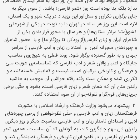
محدود و مربوط بوده، حال آنکه این روز تنها به شعر ایشان اختصاص
ندارد بلکه بنا بوده است روز «شعر فارسی» باشد. از سوی دیگر به
جای برگزاری تکراری و ملال‌آور این رویداد در یک شهر و یک استان،
لازم است این روز هر ساله در تهران یا به نوبت در یکی از شهرهای
کشور(مثلا مراکز استان‌ها) و هر سال با محور قرار دادن یکی از
شاعران ایران و زبان فارسی(از رودکی تا روزگار ما) و با حضور شاعران
و چهره‌های معروف ادبی و استادان زبان و ادب فارسی از سراسر
جهان و به طور گسترده برگزار شود. روند فعلی به هیچ‌روی مناسب
جایگاه و اعتبار والای شعر و ادب فارسی که شناسنامه‌ی هویت ملی
و فرهنگی و تاریخی ایرانیان است، نیست و کمابیش خسته‌کننده و
تکراری شده و ممکن است رفته رفته حواشی آن موجب به حاشیه
راندن متن آن که همان شعر و زبان فارسی است، بشود و حتّی برخی
جریان‌های قوم‌گرا و تفرقه‌جو از آن سوء استفاده کنند.
۲- پیشنهاد می‌شود وزارت فرهنگ و ارشاد اسلامی با مشورت
فرهنگستان زبان و ادب فارسی و حتّی نظرخواهی از برخی چهره‌های
ادبی و استادان نامدار زبان و ادب فارسی مناسبت دیگر و روز دیگری
را برای این مهم جایگزین کند، به گونه‌ای که آن مناسبت، همه‌ی شعر
و شاعران فارسی را در قلمرو ایرانِ تاریخی و فرهنگی نمایندگی کند و