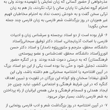
عذرخواهی از حضور کسانی که زبان نمایش را نفهمیده بودند ولی به
احترام گروه نمایش تا پایان سالن را ترک نکردند، باز هم به زبان
ترکی سخن گفت و به خودش زحمت نداد به احترام مخاطبان فهیم
غیر هم‌زبان در روز بزرگداشت شعر فارسی به زبان فارسی چند جمله
سخن بگوید!
۶- قرار بوده است از دو استاد برجسته و سرشناس زبان و ادبیات
فارسی با اصالت آذربایجانی، استاد دکتر توفیق سبحانی(استاد
دانشگاه، محقق، مترجم و مثنوی‌پژوه نامدار) و استاد دکتر حسن
انوری(استاد دانشگاه، محقق، لغت‌شناس و عضو پیوسته‌ی
فرهنگستان) که به درستی دعوت شده بودند و در کنگره حضور
داشتند، تجلیل شود و حتّی بنا بوده است یکی از این دو استاد بزرگ
در آیین افتتاحیه یا اختتامیه سخنرانی هم داشته باشد، ولی این
اتّفاق نیفتاد! سخنانِ ولو کوتاه این بزرگان در تقویت و تبیین اهداف
کنگره که در این شرایط فرهنگی و اجتماعی کشور، نباید چیزی جز
ایجاد همدلی و انسجام فرهنگی و ملی همه‌ی ایرانیان از راه پرداختن
به شعر فارسی باشد، بسیار موثر می‌بود.
۷- در آیین اختتامیه در روز بزرگداشت شعر و ادب فارسی رونمایی از