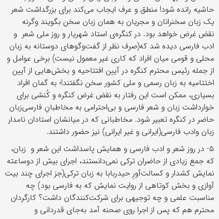
حاشیه رانده شود! منطق و عرف ایجاب می‌کند برای بزرگداشت شعر
یک زبان سخنرانان و مجریان به همان زبان سخن بگویند وگرنه
نقض غرض خواهد بود. در کنگره‌ی استاد شهریار و روز ملی شعر و
ادب فارسی دیده شد که(صرف نظر از گفت‌وگوهای دوستانه به زبان
محلی و قومی میان افراد که کاری غیر معمول نیست) برخی عوامل و
از جمله رئیس محترم کنگره در آیین افتتاحیه و بخش‌هایی از آیین
اختتامیه به زبان رسمی و ملی کشور سخن نگفتند!؛ به گمان افراد
بسیاری، ممکن است این رفتار به نقض غرض کنگره و کُنشی برای
خوارداشت زبان و شعر فارسی و بی‌احترامی به مخاطبانِ فارسی‌زبان
حاضر در کنگره تعبیر شود. مخاطبانی که در میانشان استادان نامدار
زبان وادب فارسی(ایرانی و غیر ایرانی) نیز حضور داشتند.
۵- در روز شعر و ادب فارسی و همایش پاسداشت این شعر و زبان،
که جمع زیادی از حاضران ترکی نمی‌دانستند، اجرای بیش از دوساعته
نمایش کشدار و کسالت‌آورِ حیدربابا به زبان ترکی(جز اجرای چند بیت
آوازی و بخش کوتاهی از روایت نمایش که به فارسی بود) چه
مناسبت علمی و چه توجیهی برای شرکت‌کنندگان داشت؟ کارگردان
محترم هم که پس از اجرا روی صحنه آمد به‌جای قدردانی و